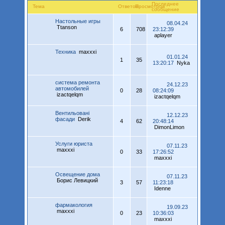
Последнее
Тема
Ответов
Просмотров
сообщение
Настольные игры
08.04.24
Ttanson
6
708
23:12:39
aplayer
Техника
maxxxi
01.01.24
1
35
13:20:17
Nyka
система ремонта
24.12.23
автомобилей
0
28
08:24:09
izactqelqm
izactqelqm
Вентильовані
12.12.23
фасади
Derik
4
62
20:48:14
DimonLimon
Услуги юриста
07.11.23
maxxxi
0
33
17:26:52
maxxxi
Освещение дома
07.11.23
Борис Левицкий
3
57
11:23:18
Idenne
фармакология
19.09.23
maxxxi
0
23
10:36:03
maxxxi