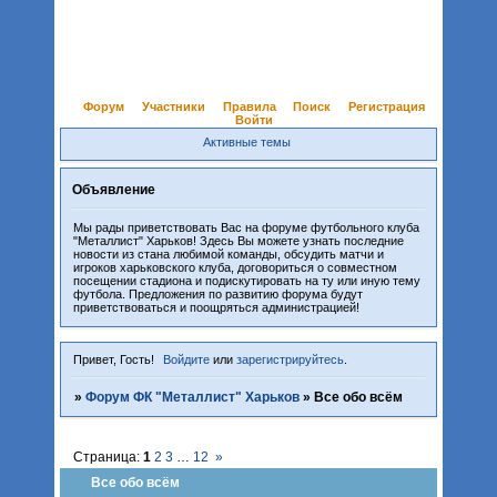
Форум
Участники
Правила
Поиск
Регистрация
Войти
Активные темы
Объявление
Мы рады приветствовать Вас на форуме футбольного клуба
"Металлист" Харьков! Здесь Вы можете узнать последние
новости из стана любимой команды, обсудить матчи и
игроков харьковского клуба, договориться о совместном
посещении стадиона и подискутировать на ту или иную тему
футбола. Предложения по развитию форума будут
приветствоваться и поощряться администрацией!
Привет, Гость!
Войдите
или
зарегистрируйтесь
.
»
Форум ФК "Металлист" Харьков
»
Все обо всём
Страница:
1
2
3
…
12
»
Все обо всём