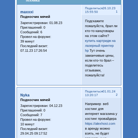
Техника
Поделиться
26.10.23
maxxxi
1
15:55:50
Подносчик мячей
Подскажите
Зарегистрирован
: 01.08.23
пожалуйста, брал ли
Приглашений:
0
кто-то канцтовары
Сообщений:
6
на этом сайте?
Провел на форуме:
купить картридж на
39 минут
лазерный принтер
Последний визит:
07.11.23 17:26:54
hp
Тут очень
заманчивые цены,
если кто-то брал –
поделитесь
отзывами,
пожалуйста!
Поделиться
01.01.24
Nyka
2
13:20:17
Подносчик мячей
Например веб
Зарегистрирован
: 04.12.23
хостинг для
Приглашений:
0
интернет магазина у
Сообщений:
7
хостинг провайдера
Провел на форуме:
https://alexhost.com
10 минут
в аренду можно
Последний визит:
29.04.25 09:17:52
взять, не будет