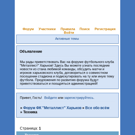
Форум
Участники
Правила
Поиск
Регистрация
Войти
Активные темы
Объявление
Мы рады приветствовать Вас на форуме футбольного клуба
"Металлист" Харьков! Здесь Вы можете узнать последние
новости из стана любимой команды, обсудить матчи и
игроков харьковского клуба, договориться о совместном
посещении стадиона и подискутировать на ту или иную тему
футбола. Предложения по развитию форума будут
приветствоваться и поощряться администрацией!
Привет, Гость!
Войдите
или
зарегистрируйтесь
.
»
Форум ФК "Металлист" Харьков
»
Все обо всём
»
Техника
Страница:
1