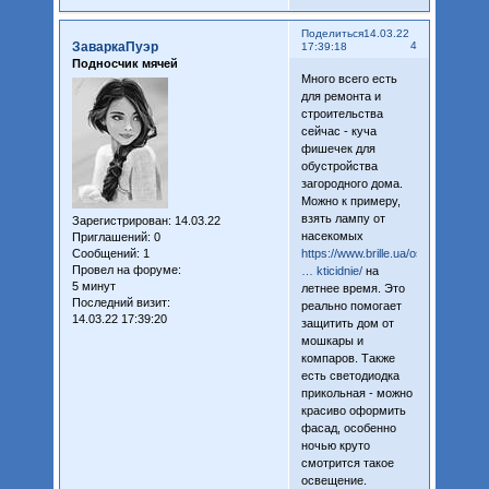
Поделиться
14.03.22
ЗаваркаПуэр
4
17:39:18
Подносчик мячей
Много всего есть
для ремонта и
строительства
сейчас - куча
фишечек для
обустройства
загородного дома.
Можно к примеру,
взять лампу от
Зарегистрирован
: 14.03.22
насекомых
Приглашений:
0
Сообщений:
1
https://www.brille.ua/osveshchenie
Провел на форуме:
… kticidnie/
на
5 минут
летнее время. Это
Последний визит:
реально помогает
14.03.22 17:39:20
защитить дом от
мошкары и
компаров. Также
есть светодиодка
прикольная - можно
красиво оформить
фасад, особенно
ночью круто
смотрится такое
освещение.