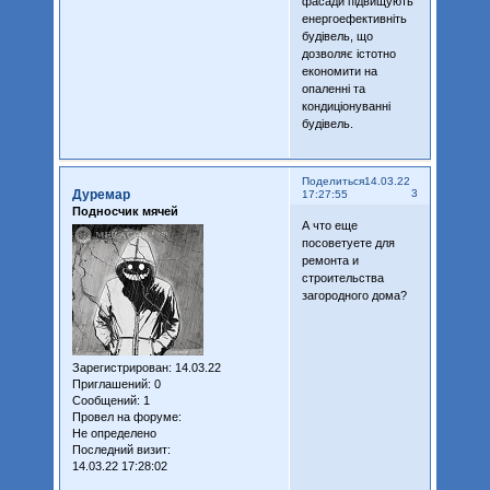
фасади підвищують
енергоефективніть
будівель, що
дозволяє істотно
економити на
опаленні та
кондиціонуванні
будівель.
Поделиться
14.03.22
Дуремар
3
17:27:55
Подносчик мячей
А что еще
посоветуете для
ремонта и
строительства
загородного дома?
Зарегистрирован
: 14.03.22
Приглашений:
0
Сообщений:
1
Провел на форуме:
Не определено
Последний визит:
14.03.22 17:28:02