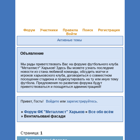
Форум
Участники
Правила
Поиск
Регистрация
Войти
Активные темы
Объявление
Мы рады приветствовать Вас на форуме футбольного клуба
"Металлист" Харьков! Здесь Вы можете узнать последние
новости из стана любимой команды, обсудить матчи и
игроков харьковского клуба, договориться о совместном
посещении стадиона и подискутировать на ту или иную тему
футбола. Предложения по развитию форума будут
приветствоваться и поощряться администрацией!
Привет, Гость!
Войдите
или
зарегистрируйтесь
.
»
Форум ФК "Металлист" Харьков
»
Все обо всём
»
Вентильовані фасади
Страница:
1