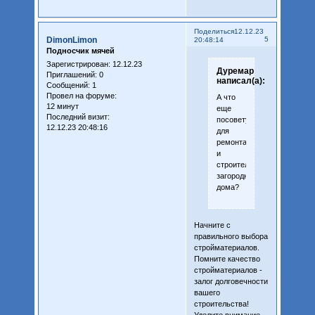
Поделиться
12.12.23
DimonLimon
5
20:48:14
Подносчик мячей
Зарегистрирован
: 12.12.23
Дуремар
Приглашений:
0
написал(а):
Сообщений:
1
Провел на форуме:
А что
12 минут
еще
Последний визит:
посоветуете
12.12.23 20:48:16
для
ремонта
и
строительства
загородного
дома?
Начните с
правильного выбора
стройматериалов.
Помните качество
стройматериалов -
залог долговечности
вашего
строительства!