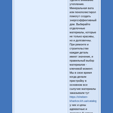
Уделите внимание
утеплению.
Минеральная вата
или пенополистирол
помогут создать
энергоэффективный
дом. Выбирайте
отделочные
материалы, которые
не только красивы,
но и долговечны.
При ремонте и
строительстве
каждая деталь
имеет значение, и
правильный выбор
материалов -
ключевой момент.
Мы в свое время
когда делали
пристройку в
основном все
сыпучие материалы
заказывали тут
https://sheben-
kharkov.kh.ua/catalog/scheben/
у них и цены
адекватные и