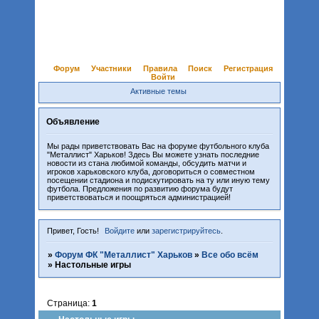
Форум
Участники
Правила
Поиск
Регистрация
Войти
Активные темы
Объявление
Мы рады приветствовать Вас на форуме футбольного клуба
"Металлист" Харьков! Здесь Вы можете узнать последние
новости из стана любимой команды, обсудить матчи и
игроков харьковского клуба, договориться о совместном
посещении стадиона и подискутировать на ту или иную тему
футбола. Предложения по развитию форума будут
приветствоваться и поощряться администрацией!
Привет, Гость!
Войдите
или
зарегистрируйтесь
.
»
Форум ФК "Металлист" Харьков
»
Все обо всём
»
Настольные игры
Страница:
1