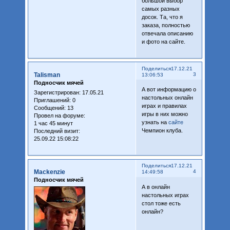
большой выбор
самых разных
досок. Та, что я
заказа, полностью
отвечала описанию
и фото на сайте.
Поделиться
17.12.21
Talisman
3
13:06:53
Подносчик мячей
А вот информацию о
Зарегистрирован
: 17.05.21
настольных онлайн
Приглашений:
0
играх и правилах
Сообщений:
13
игры в них можно
Провел на форуме:
узнать на
сайте
1 час 45 минут
Чемпион клуба.
Последний визит:
25.09.22 15:08:22
Поделиться
17.12.21
Mackenzie
4
14:49:58
Подносчик мячей
А в онлайн
настольных играх
стол тоже есть
онлайн?