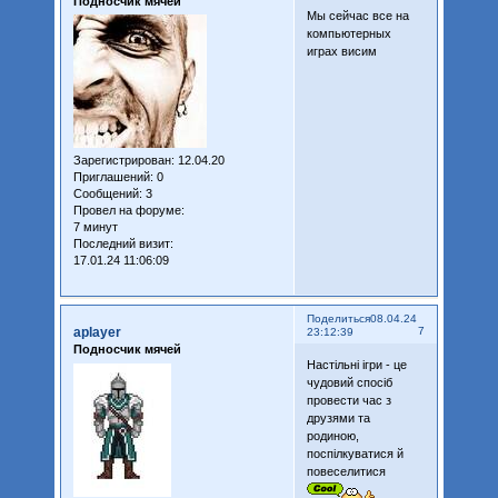
Подносчик мячей
Мы сейчас все на
компьютерных
играх висим
Зарегистрирован
: 12.04.20
Приглашений:
0
Сообщений:
3
Провел на форуме:
7 минут
Последний визит:
17.01.24 11:06:09
Поделиться
08.04.24
aplayer
7
23:12:39
Подносчик мячей
Настільні ігри - це
чудовий спосіб
провести час з
друзями та
родиною,
поспілкуватися й
повеселитися