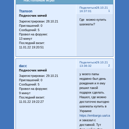
Настольные игры
Поделиться
28.10.21
Ttanson
1
16:37:01
Подносчик мячей
Где можно купить
Зарегистрирован
: 28.10.21
шахматы?
Приглашений:
0
Сообщений:
5
Провел на форуме:
13 минут
Последний визит:
11.01.22 19:20:51
Поделиться
29.10.21
dacc
2
13:36:32
Подносчик мячей
у моего папы
Зарегистрирован
: 29.10.21
недавно был день
Приглашений:
0
рождения и я ему
Сообщений:
5
решил такой
Провел на форуме:
подарок сделать.
9 минут
Нашел, где можно
Последний визит:
11.01.22 19:22:27
достаточно выгодно
шахматы купить в
Украине
https://embargo.ua/category/shahm
и заказал с
доставкой. Тут