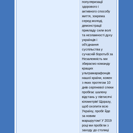
популяризації
здорового і
активного способу
життя, зокрема
серед молоді,
демонстрації
прикладу сили волі
та незламності духу
українців і
об’єднання
суспільства у
сучасній боротьбі за
Незалежність ми
збираємо команду
кращих
ультрамарафонців
нашої країни, кожен
з яких протягом 10
днів серпневої спеки
пробігає шалену
відстань у півтисячі
кілометрів! Щоразу,
щоб охопити всю
Україну, пробіг йде
за новим
маршрутом! У 2019
році ми пробігли з
заходу до столиці