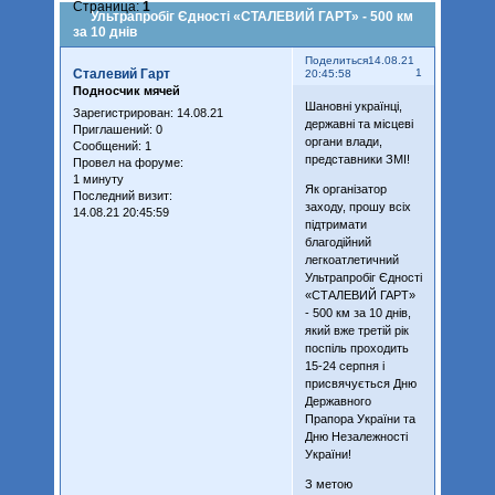
Страница:
1
Ультрапробіг Єдності «СТАЛЕВИЙ ГАРТ» - 500 км
за 10 днів
Поделиться
14.08.21
Сталевий Гарт
1
20:45:58
Подносчик мячей
Шановні українці,
Зарегистрирован
: 14.08.21
державні та місцеві
Приглашений:
0
органи влади,
Сообщений:
1
представники ЗМІ!
Провел на форуме:
1 минуту
Як організатор
Последний визит:
заходу, прошу всіх
14.08.21 20:45:59
підтримати
благодійний
легкоатлетичний
Ультрапробіг Єдності
«СТАЛЕВИЙ ГАРТ»
- 500 км за 10 днів,
який вже третій рік
поспіль проходить
15-24 серпня і
присвячується Дню
Державного
Прапора України та
Дню Незалежності
України!
З метою