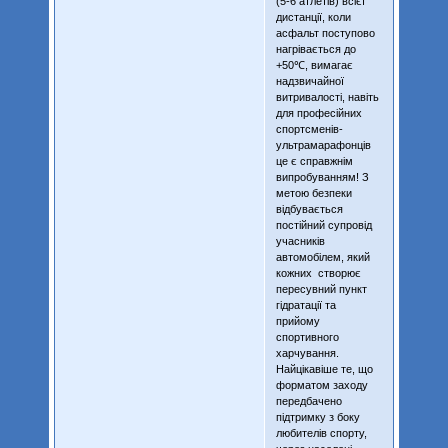
(5-6 атлетів) всієї
дистанції, коли
асфальт поступово
нагрівається до
+50℃, вимагає
надзвичайної
витривалості, навіть
для професійних
спортсменів-
ультрамарафонців
це є справжнім
випробуванням! З
метою безпеки
відбувається
постійний супровід
учасників
автомобілем, який
кожних створює
пересувний пункт
гідратації та
прийому
спортивного
харчування.
Найцікавіше те, що
форматом заходу
передбачено
підтримку з боку
любителів спорту,