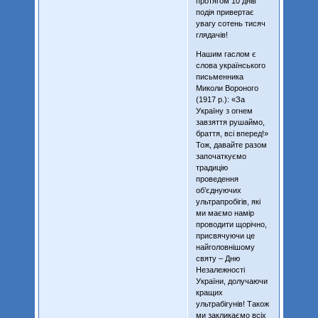
протягом 10 днів
подія привертає
увагу сотень тисяч
глядачів!
Нашим гаслом є
слова українського
письменника
Миколи Вороного
(1917 р.): «За
Україну з огнем
завзяття рушаймо,
браття, всі вперед!»
Тож, давайте разом
започаткуємо
традицію
проведення
об’єднуючих
ультрапробігів, які
ми маємо намір
проводити щорічно,
присвячуючи це
найголовнішому
святу – Дню
Незалежності
України, долучаючи
кращих
ультрабігунів! Також
ми закликаємо всіх