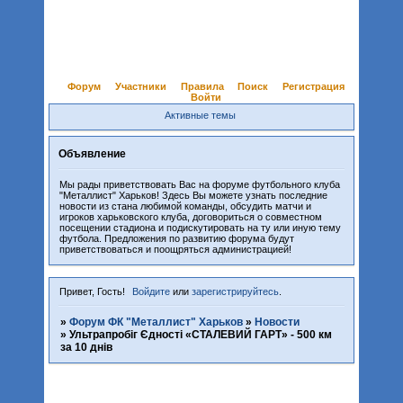
Форум
Участники
Правила
Поиск
Регистрация
Войти
Активные темы
Объявление
Мы рады приветствовать Вас на форуме футбольного клуба
"Металлист" Харьков! Здесь Вы можете узнать последние
новости из стана любимой команды, обсудить матчи и
игроков харьковского клуба, договориться о совместном
посещении стадиона и подискутировать на ту или иную тему
футбола. Предложения по развитию форума будут
приветствоваться и поощряться администрацией!
Привет, Гость!
Войдите
или
зарегистрируйтесь
.
»
Форум ФК "Металлист" Харьков
»
Новости
»
Ультрапробіг Єдності «СТАЛЕВИЙ ГАРТ» - 500 км
за 10 днів