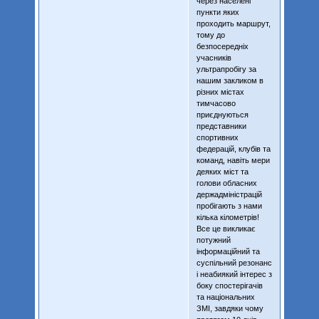
через населені
пункти яких
проходить маршрут,
тому до
безпосередніх
учасників
ультрапробігу за
нашим закликом в
різних містах
тимчасово
приєднуються
представники
спортивних
федерацій, клубів та
команд, навіть мери
деяких міст та
голови обласних
держадміністрацій
пробігають з нами
кілька кілометрів!
Все це викликає
потужний
інформаційний та
суспільний резонанс
і неабиякий інтерес з
боку спостерігачів
та національних
ЗМІ, завдяки чому