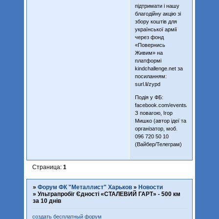
підтримати і нашу
благодійну акцію зі
збору коштів для
української армії
через фонд
«Повернись
Живим» на
платформі
kindchallenge.net за
посиланням:
surl.li/zypd
Подія у ФБ:
facebook.com/events/2094102894
З повагою, Ігор
Мишко (автор ідеї та
організатор, моб.
096 720 50 10
(Вайбер/Телеграм)
Страница:
1
»
Форум ФК "Металлист" Харьков
»
Новости
»
Ультрапробіг Єдності «СТАЛЕВИЙ ГАРТ» - 500 км
за 10 днів
создать бесплатный форум