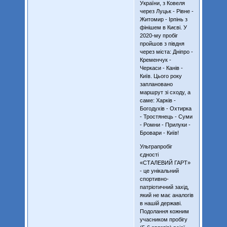
України, з Ковеля
через Луцьк - Рівне -
Житомир - Ірпінь з
фінішем в Києві. У
2020-му пробіг
пройшов з півдня
через міста: Дніпро -
Кременчук -
Черкаси - Канів -
Київ. Цього року
заплановано
маршрут зі сходу, а
саме: Харків -
Богодухів - Охтирка
- Тростянець - Суми
- Ромни - Прилуки -
Бровари - Київ!
Ультрапробіг
єдності
«СТАЛЕВИЙ ГАРТ»
- це унікальний
спортивно-
патріотичний захід,
який не має аналогів
в нашій державі.
Подолання кожним
учасником пробігу