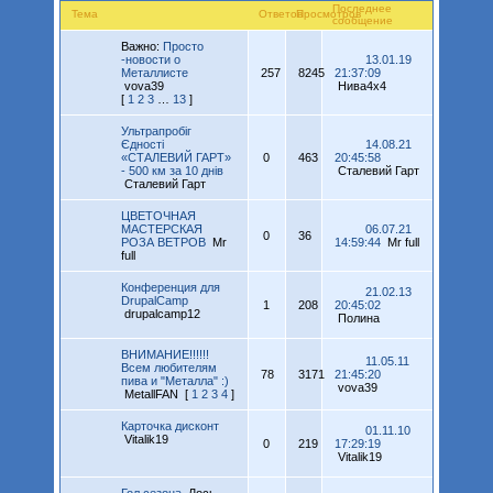
Последнее
Тема
Ответов
Просмотров
сообщение
Важно:
Просто
-новости о
13.01.19
Металлисте
257
8245
21:37:09
vova39
Нива4х4
[
1
2
3
…
13
]
Ультрапробіг
Єдності
14.08.21
«СТАЛЕВИЙ ГАРТ»
0
463
20:45:58
- 500 км за 10 днів
Сталевий Гарт
Сталевий Гарт
ЦВЕТОЧНАЯ
МАСТЕРСКАЯ
06.07.21
0
36
РОЗА ВЕТРОВ
Mr
14:59:44
Mr full
full
Конференция для
21.02.13
DrupalCamp
1
208
20:45:02
drupalcamp12
Полина
ВНИМАНИЕ!!!!!!
11.05.11
Всем любителям
78
3171
21:45:20
пива и "Металла" :)
vova39
MetallFAN
[
1
2
3
4
]
Карточка дисконт
01.11.10
Vitalik19
0
219
17:29:19
Vitalik19
Гол сезона
Лось