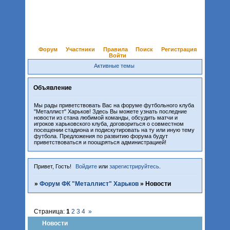
Форум
Участники
Правила
Поиск
Регистрация
Войти
Активные темы
Объявление
Мы рады приветствовать Вас на форуме футбольного клуба
"Металлист" Харьков! Здесь Вы можете узнать последние
новости из стана любимой команды, обсудить матчи и
игроков харьковского клуба, договориться о совместном
посещении стадиона и подискутировать на ту или иную тему
футбола. Предложения по развитию форума будут
приветствоваться и поощряться администрацией!
Привет, Гость!
Войдите
или
зарегистрируйтесь
.
»
Форум ФК "Металлист" Харьков
»
Новости
Страница:
1
2
3
4
»
Новости