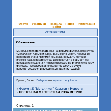
Форум
Участники
Правила
Поиск
Регистрация
Войти
Активные темы
Объявление
Мы рады приветствовать Вас на форуме футбольного клуба
"Металлист" Харьков! Здесь Вы можете узнать последние
новости из стана любимой команды, обсудить матчи и
игроков харьковского клуба, договориться о совместном
посещении стадиона и подискутировать на ту или иную тему
футбола. Предложения по развитию форума будут
приветствоваться и поощряться администрацией!
Привет, Гость!
Войдите
или
зарегистрируйтесь
.
»
Форум ФК "Металлист" Харьков
»
Новости
»
ЦВЕТОЧНАЯ МАСТЕРСКАЯ РОЗА ВЕТРОВ
Страница:
1