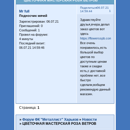
ЦВЕТОЧНАЯ МАСТЕРСКАЯ РОЗА ВЕТРОВ
Поделиться
06.07.21
Mr full
1
14:59:44
Подносчик мячей
Здравствуйте
Зарегистрирован
: 06.07.21
друзья,вчера делал
Приглашений:
0
заказ цветов вот
Сообщений:
1
здесь
Провел на форуме:
https://flowersspb.com/
4 минуты
Все очень
Последний визит:
06.07.21 14:59:46
понравилось,есть
большой выбор
цветов по
доступным ценам
также и скидки
есть,с доставкой
проблем нет..все
быстро
сделали,вобщем
рекомендую данный
магазин.
Страница:
1
»
Форум ФК "Металлист" Харьков
»
Новости
»
ЦВЕТОЧНАЯ МАСТЕРСКАЯ РОЗА ВЕТРОВ