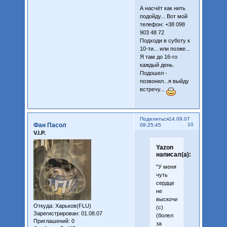
А насчёт как нить
подойду... Вот мой
телефон: +38 098
903 48 72
Подходи в суботу к
10-ти... или позже...
Я там до 16-го
каждый день.
Подошел -
позвонил...я выйду
встречу...
Поделиться
14.09.07
Фан Пасол
10
08:25:45
V.I.P.
Yazon
написал(а):
"У меня
чуть
сердце
не
выскочило"
Откуда:
Харьков(FLU)
(с)
Зарегистрирован
: 01.08.07
(болел
Приглашений:
0
за