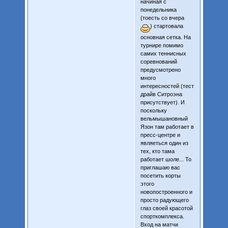
начиная с
понедельника
(тоесть со вчера
) стартовала
основная сетка. На
турнире помимо
самих теннисных
соревнований
предусмотрено
много
интересностей (тест
драйв Ситроэна
присутствует). И
поскольку
вельмышановный
Язон там работает в
пресс-центре и
являеться один из
тех, кто тама
работает шоле... То
приглашаю вас
посетить корты
этого
новопостроенного и
просто радующего
глаз своей красотой
спорткомплекса.
Вход на матчи