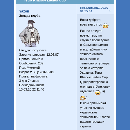
Tetra Kharkiv Ladies Cup
Поделиться
11.09.07
Yazon
1
01:25:44
Звезда клуба
Всем доброго
времени суток
.
Решил создать
новую тему по
случаю проведения
в Харькове самого
масштабного и уж
Откуда:
Кутузовка
точного самого
Зарегистрирован
: 12.06.07
престижного
Приглашений:
0
Сообщений:
209
теннисного турнира
Пол:
Мужской
за всю историю
Возраст:
38
[1988-06-03]
Украины, Tetra
Провел на форуме:
Kharkiv Ladies Cup
3 дня 7 часов
(Днепропетровск с
Последний визит:
его приватбанк опен
13.03.10 22:11:40
отдыхает
))))
).
В нём принимают
участия лучшие
украинские
теннисистки + гости
нашего города и
страны.