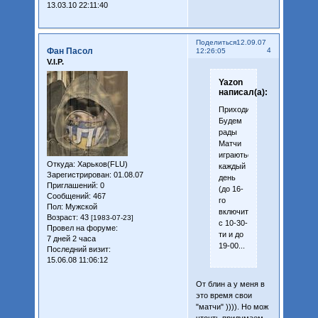
13.03.10 22:11:40
Поделиться
12.09.07
Фан Пасол
4
12:26:05
V.I.P.
Yazon
написал(а):
Приходите.
Будем
рады
Матчи
играються
Откуда:
Харьков(FLU)
каждый
Зарегистрирован
: 01.08.07
день
Приглашений:
0
(до 16-
Сообщений:
467
го
Пол:
Мужской
включительно)
Возраст:
43
[1983-07-23]
с 10-30-
Провел на форуме:
ти и до
7 дней 2 часа
19-00...
Последний визит:
15.06.08 11:06:12
От блин а у меня в
это время свои
"матчи" )))). Но мож