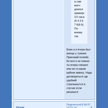
а сам
матч
длился
примерно
3.5 часа
(6 4 3 6
7 6(8 6).
По-
моему
так.
Блин а я вчера был
вапще у тумане.
Приезжай полюбе.
Кстати я не помню
ты вчера говорил
или нет в каком
районе живеш. Надо
договориться где
удобней
стрелканутся в
случае если
решишся
Поделиться
13.09.07
Yazon
9
23:31:14