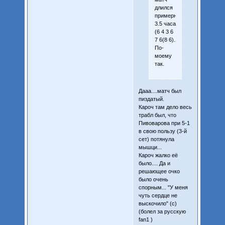
длился
примерно
3.5 часа
(6 4 3 6
7 6(8 6).
По-
моему
так.
Дааа....матч был
пиздатый.
Кароч там дело весь
трабл был, что
Пивоварова при 5-1
в свою пользу (3-й
сет) потянула
мышци...
Кароч жалко её
было.... Да и
решающее очко
было очень
спорным... "У меня
чуть сердце не
выскочило" (с)
(болел за русскую
fan1 )