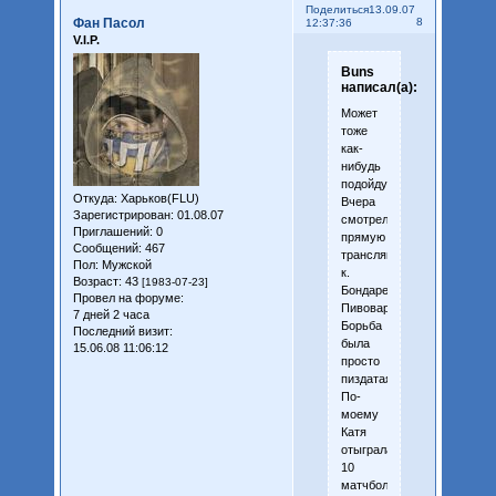
Поделиться
13.09.07
Фан Пасол
8
12:37:36
V.I.P.
Buns
написал(а):
Может
тоже
как-
нибудь
подойду.
Откуда:
Харьков(FLU)
Вчера
Зарегистрирован
: 01.08.07
смотрел
Приглашений:
0
прямую
Сообщений:
467
трансляцию
Пол:
Мужской
к.
Возраст:
43
[1983-07-23]
Бондаренко-
Провел на форуме:
Пивоварова.
7 дней 2 часа
Борьба
Последний визит:
была
15.06.08 11:06:12
просто
пиздатая.
По-
моему
Катя
отыграла
10
матчболов,