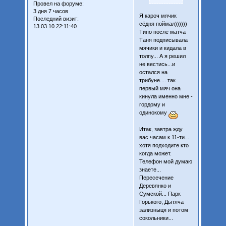
Провел на форуме:
3 дня 7 часов
Я кароч мячик
Последний визит:
сёдня поймал))))))
13.03.10 22:11:40
Типо после матча
Таня подписывала
мячики и кидала в
толпу... А я решил
не вестись...и
остался на
трибуне.... так
первый мяч она
кинула именно мне -
гордому и
одинокому
Итак, завтра жду
вас часам к 11-ти...
хотя подходите кто
когда может.
Телефон мой думаю
знаете...
Пересечение
Деревянко и
Сумской... Парк
Горького, Дытяча
зализныця и потом
сокольники...