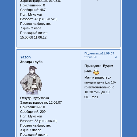
Зарегистрирован
: 01.08.07
Приглашений:
0
Сообщений:
467
Пол:
Мужской
Возраст:
43
[1983-07-23]
Провел на форуме:
7 дней 2 часа
Последний визит:
15.06.08 11:06:12
Поделиться
11.09.07
Yazon
3
21:46:20
Звезда клуба
Приходите. Будем
рады
Матчи играються
каждый день (до 16-
го включительно) с
10-30-ти и до 19-
00... fan1
Откуда:
Кутузовка
Зарегистрирован
: 12.06.07
Приглашений:
0
Сообщений:
209
Пол:
Мужской
Возраст:
38
[1988-06-03]
Провел на форуме:
3 дня 7 часов
Последний визит: