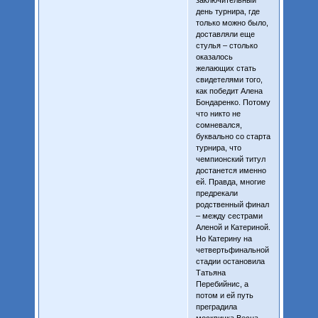
день турнира, где
только можно было,
доставляли еще
стулья – столько
оказалось
желающих стать
свидетелями того,
как победит Алена
Бондаренко. Потому
что никто не
сомневался,
буквально со старта
турнира, что
чемпионский титул
достанется именно
ей. Правда, многие
предрекали
родственный финал
– между сестрами
Аленой и Катериной.
Но Катерину на
четвертьфинальной
стадии остановила
Татьяна
Перебийнис, а
потом и ей путь
преградила
москвичка Весна