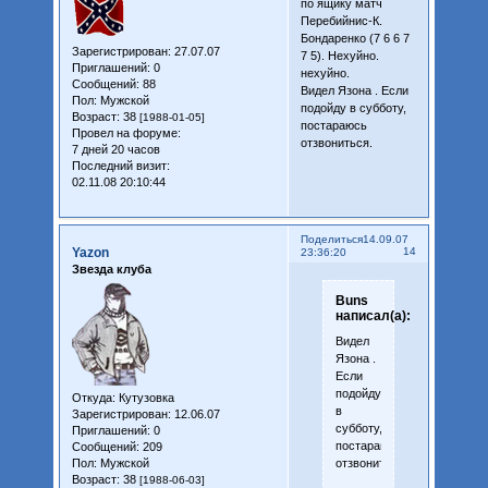
по ящику матч
Перебийнис-К.
Бондаренко (7 6 6 7
Зарегистрирован
: 27.07.07
7 5). Нехуйно.
Приглашений:
0
нехуйно.
Сообщений:
88
Видел Язона . Если
Пол:
Мужской
подойду в субботу,
Возраст:
38
[1988-01-05]
постараюсь
Провел на форуме:
отзвониться.
7 дней 20 часов
Последний визит:
02.11.08 20:10:44
Поделиться
14.09.07
Yazon
14
23:36:20
Звезда клуба
Buns
написал(а):
Видел
Язона .
Если
подойду
Откуда:
Кутузовка
в
Зарегистрирован
: 12.06.07
субботу,
Приглашений:
0
постараюсь
Сообщений:
209
отзвониться.
Пол:
Мужской
Возраст:
38
[1988-06-03]