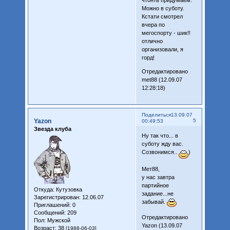
чтонть придумаем.
Можно в суботу.
Кстати смотрел
вчера по
мегоспорту - шик!!
отлично
организовали, я
горд!
Отредактировано
met88 (12.09.07
12:28:18)
Поделиться
13.09.07
Yazon
5
00:49:53
Звезда клуба
Ну так что... в
суботу жду вас.
Созвонимся..
)
Мет88,
у нас завтра
партийное
Откуда:
Кутузовка
задание...не
Зарегистрирован
: 12.06.07
забывай.
Приглашений:
0
Сообщений:
209
Отредактировано
Пол:
Мужской
Yazon (13.09.07
Возраст:
38
[1988-06-03]