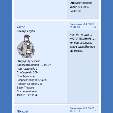
Отредактировано
Yazon (14.09.07
23:38:47)
Поделиться
14.09.07
Yazon
15
23:37:31
Звезда клуба
Насчёт погоды....
ЖОПА ПОЛНАЯ.......
холодина капекс...
кароч одевайте всё
шо можна.
Откуда:
Кутузовка
Зарегистрирован
: 12.06.07
Приглашений:
0
Сообщений:
209
Пол:
Мужской
Возраст:
38
[1988-06-03]
Провел на форуме:
3 дня 7 часов
Последний визит:
13.03.10 22:11:40
Поделиться
15.09.07
Nikazist
16
20:24:17