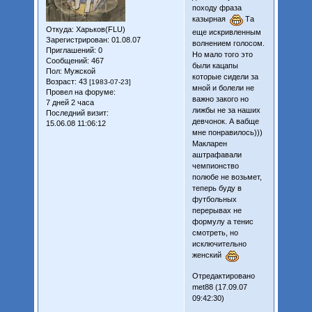
походу фраза
казырная
Та
Откуда:
Харьков(FLU)
еще искривленным
Зарегистрирован
: 01.08.07
волнением голосом.
Приглашений:
0
Но мало того это
Сообщений:
467
были кацапы
Пол:
Мужской
которые сидели за
Возраст:
43
[1983-07-23]
мной и болели не
Провел на форуме:
важно закого но
7 дней 2 часа
лижбы не за наших
Последний визит:
девчонок. А вабще
15.06.08 11:06:12
мне понравилось)))
Макларен
аштрафавали
чемпионство
полюбе не возьмет,
теперь буду в
футбольных
перерывах не
формулу а тенис
смотреть, но
исключительно
женский
Отредактировано
met88 (17.09.07
09:42:30)