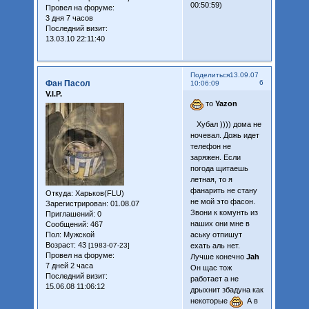
00:50:59)
Провел на форуме:
3 дня 7 часов
Последний визит:
13.03.10 22:11:40
Поделиться
13.09.07
Фан Пасол
6
10:06:09
V.I.P.
то
Yazon
Хубал )))) дома не
ночевал. Дожь идет
телефон не
заряжен. Если
погода щитаешь
летная, то я
фанарить не стану
Откуда:
Харьков(FLU)
не мой это фасон.
Зарегистрирован
: 01.08.07
Звони к комунть из
Приглашений:
0
наших они мне в
Сообщений:
467
Пол:
Мужской
аську отпишут
Возраст:
43
[1983-07-23]
ехать аль нет.
Провел на форуме:
Лучше конечно
Jah
7 дней 2 часа
Он щас тож
Последний визит:
работает а не
15.06.08 11:06:12
дрыхнит збадуна как
некоторые
А в