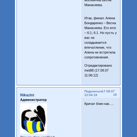
Манасиева.
Итак, финал: Алена
Бондаренко – Весна
Манасиева. Его итог
– 6:1; 6:1. Но пусть у
вас не
складывается
впечатление, что
Алена не встретила
сопротивления.
Отредактировано
met88 (17.09.07
11:06:12)
Поделиться
17.09.07
Nikazist
19
22:04:18
Администратор
Кричат блин как.....