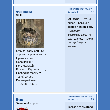
Поделиться
14.09.07
Фан Пасол
12
13:17:36
V.I.P.
От жалко.....что не
видел... Короче я
завтра подкатываю.
Полубому.
Возможно даже не
сам :dance: (если
погода будет в
норме).
Откуда:
Харьков(FLU)
Зарегистрирован
: 01.08.07
Приглашений:
0
Сообщений:
467
Пол:
Мужской
Возраст:
43
[1983-07-23]
Провел на форуме:
7 дней 2 часа
Последний визит:
15.06.08 11:06:12
Поделиться
14.09.07
Buns
13
16:51:26
Запасной игрок
Только что смотрел