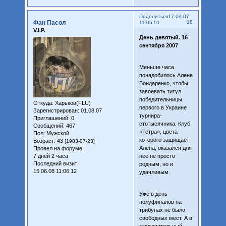
Поделиться
17.09.07
Фан Пасол
18
11:05:51
V.I.P.
День девятый. 16
сентября 2007
Меньше часа
понадобилось Алене
Бондаренко, чтобы
завоевать титул
победительницы
Откуда:
Харьков(FLU)
первого в Украине
Зарегистрирован
: 01.08.07
турнира-
Приглашений:
0
стотысячника. Клуб
Сообщений:
467
«Тетра», цвета
Пол:
Мужской
которого защищает
Возраст:
43
[1983-07-23]
Алена, оказался для
Провел на форуме:
7 дней 2 часа
нее не просто
Последний визит:
родным, но и
15.06.08 11:06:12
удачливым.
Уже в день
полуфиналов на
трибунах не было
свободных мест. А в
заключительный