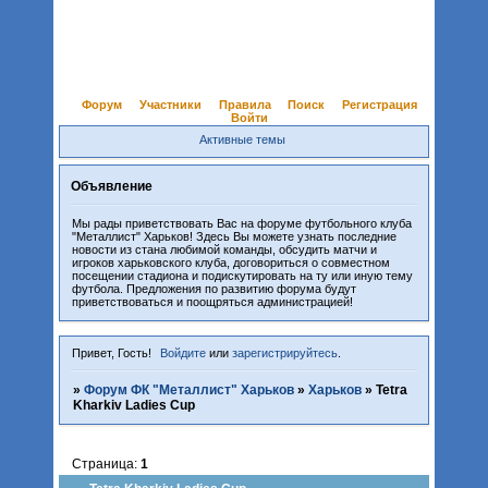
Форум
Участники
Правила
Поиск
Регистрация
Войти
Активные темы
Объявление
Мы рады приветствовать Вас на форуме футбольного клуба
"Металлист" Харьков! Здесь Вы можете узнать последние
новости из стана любимой команды, обсудить матчи и
игроков харьковского клуба, договориться о совместном
посещении стадиона и подискутировать на ту или иную тему
футбола. Предложения по развитию форума будут
приветствоваться и поощряться администрацией!
Привет, Гость!
Войдите
или
зарегистрируйтесь
.
»
Форум ФК "Металлист" Харьков
»
Харьков
»
Tetra
Kharkiv Ladies Cup
Страница:
1