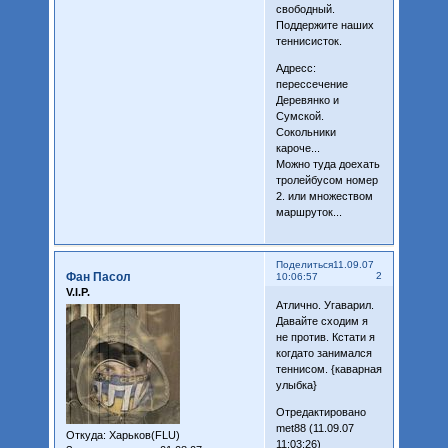
свободный.
Поддержите наших
теннисисток.
Адресс:
перессечение
Деревянко и
Сумской.
Сокольники
кароче...
Можно туда доехать
тролейбусом номер
2. или множеством
маршруток...
Поделиться
11.09.07
Фан Пасол
2
10:06:57
V.I.P.
Атлично. Угаварил.
Давайте сходим я
не против. Кстати я
когдато занимался
теннисом. {каварная
улыбка}
Отредактировано
met88 (11.09.07
Откуда:
Харьков(FLU)
11:03:26)