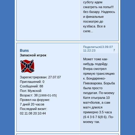
суботу идем
сматреть на попы!!!
без базару. Надеюсь
и финальные
посматрю до
кузбаса. Все в
силе...
Поделиться
13.09.07
Buns
7
11:22:23
Запасной игрок
Может тоже как-
нибудь подойду.
Вчера смотрел
прямую трансляцию
Зарегистрирован
: 27.07.07
к. Бондаренко-
Приглашений:
0
Пивоварова. Борьба
Сообщений:
88
была просто
Пол:
Мужской
пиздатая. По-моему
Возраст:
38
[1988-01-05]
Катя отыграла 10
Провел на форуме:
матчболов, а сам
7 дней 20 часов
матч длился
Последний визит:
примерно 3.5 часа
02.11.08 20:10:44
(6 4 3 6 7 6(8 6). По-
моему так.