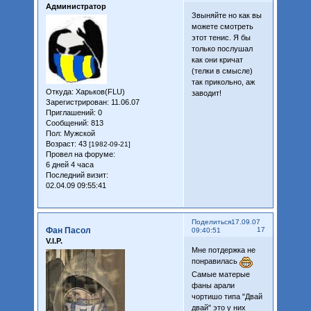
Администратор
Звыняйте но как вы
можете смотреть
этот тенис. Я бы
только послушал
как они кричат
(телки в смысле)
так прикольно, аж
Откуда:
Харьков(FLU)
заводит!
Зарегистрирован
: 11.06.07
Приглашений:
0
Сообщений:
813
Пол:
Мужской
Возраст:
43
[1982-09-21]
Провел на форуме:
6 дней 4 часа
Последний визит:
02.04.09 09:55:41
Поделиться
17.09.07
Фан Пасол
17
09:40:51
V.I.P.
Мне потдержка не
понравилась
Самые матерые
фаны арали
чортишо типа "Двай
двай" это у них