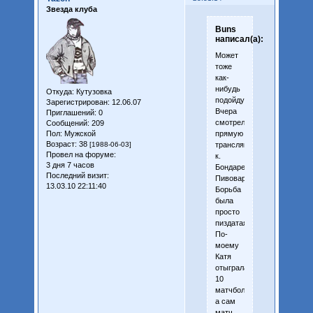
Звезда клуба
Buns
написал(а):
Может
тоже
как-
нибудь
Откуда:
Кутузовка
подойду.
Зарегистрирован
: 12.06.07
Вчера
Приглашений:
0
смотрел
Сообщений:
209
прямую
Пол:
Мужской
Возраст:
38
трансляцию
[1988-06-03]
Провел на форуме:
к.
3 дня 7 часов
Бондаренко-
Последний визит:
Пивоварова.
13.03.10 22:11:40
Борьба
была
просто
пиздатая.
По-
моему
Катя
отыграла
10
матчболов,
а сам
матч