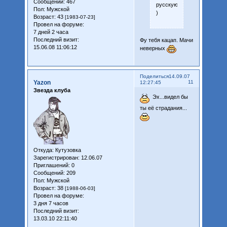
Сообщений:
467
русскую
Пол:
Мужской
)
Возраст:
43
[1983-07-23]
Провел на форуме:
7 дней 2 часа
Последний визит:
Фу тебя кацап. Мачи
15.06.08 11:06:12
неверных
Поделиться
14.09.07
Yazon
11
12:27:45
Звезда клуба
Эх...видел бы
ты её страдания...
Откуда:
Кутузовка
Зарегистрирован
: 12.06.07
Приглашений:
0
Сообщений:
209
Пол:
Мужской
Возраст:
38
[1988-06-03]
Провел на форуме:
3 дня 7 часов
Последний визит:
13.03.10 22:11:40