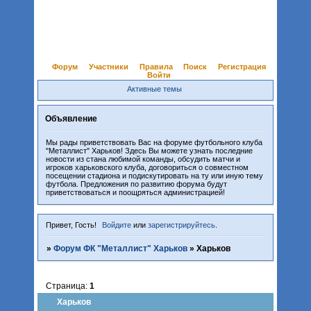
Форум
Участники
Правила
Поиск
Регистрация
Войти
Активные темы
Объявление
Мы рады приветствовать Вас на форуме футбольного клуба
"Металлист" Харьков! Здесь Вы можете узнать последние
новости из стана любимой команды, обсудить матчи и
игроков харьковского клуба, договориться о совместном
посещении стадиона и подискутировать на ту или иную тему
футбола. Предложения по развитию форума будут
приветствоваться и поощряться администрацией!
Привет, Гость!
Войдите
или
зарегистрируйтесь
.
»
Форум ФК "Металлист" Харьков
»
Харьков
Страница:
1
Харьков