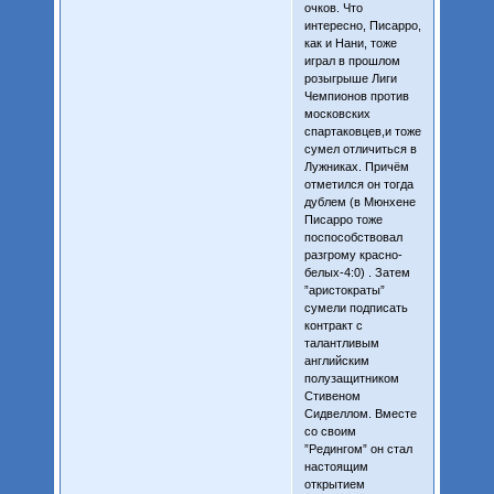
очков. Что
интересно, Писарро,
как и Нани, тоже
играл в прошлом
розыгрыше Лиги
Чемпионов против
московских
спартаковцев,и тоже
сумел отличиться в
Лужниках. Причём
отметился он тогда
дублем (в Мюнхене
Писарро тоже
поспособствовал
разгрому красно-
белых-4:0) . Затем
”аристократы”
сумели подписать
контракт с
талантливым
английским
полузащитником
Стивеном
Сидвеллом. Вместе
со своим
”Редингом” он стал
настоящим
открытием