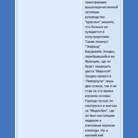
трансферами
вышеперечисленной
четвёрки
руководство
”красных” решило,
что больше не
нуждается в
полузащитнике.
Также покинул
”Энфилд”
Баудевейн Зенден,
перебравшийся во
Францию, где он
будет защищать
цвета ”Марселя”.
Зенден провёл в
”Ливерпуле” лишь
два сезона, так и не
став за это время
игроком основы.
Гораздо лучше он
смотрелся в матчах
за ”Мидлсбро”, где
он был настоящим
лидером и
ключевым игроком
команды. Ну а
валлийский