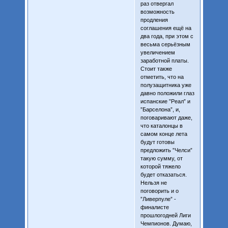
раз отвергал
возможность
продления
соглашения ещё на
два года, при этом с
весьма серьёзным
увеличением
заработной платы.
Стоит также
отметить, что на
полузащитника уже
давно положили глаз
испанские ”Реал” и
”Барселона”, и,
поговаривают даже,
что каталонцы в
самом конце лета
будут готовы
предложить ”Челси”
такую сумму, от
которой тяжело
будет отказаться.
Нельзя не
поговорить и о
”Ливерпуле” -
финалисте
прошлогодней Лиги
Чемпионов. Думаю,