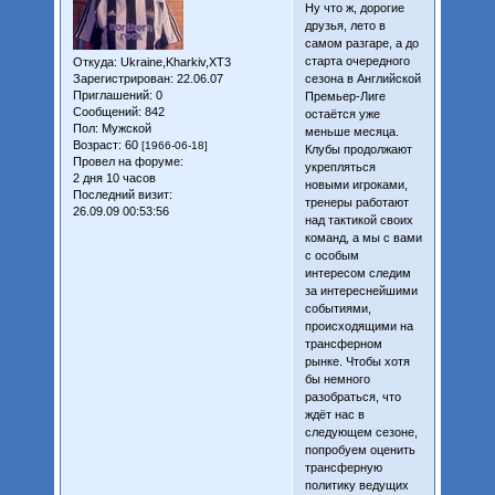
Ну что ж, дорогие
друзья, лето в
самом разгаре, а до
старта очередного
Откуда:
Ukraine,Kharkiv,XT3
Зарегистрирован
: 22.06.07
сезона в Английской
Приглашений:
0
Премьер-Лиге
Сообщений:
842
остаётся уже
Пол:
Мужской
меньше месяца.
Возраст:
60
[1966-06-18]
Клубы продолжают
Провел на форуме:
укрепляться
2 дня 10 часов
новыми игроками,
Последний визит:
тренеры работают
26.09.09 00:53:56
над тактикой своих
команд, а мы с вами
с особым
интересом следим
за интереснейшими
событиями,
происходящими на
трансферном
рынке. Чтобы хотя
бы немного
разобраться, что
ждёт нас в
следующем сезоне,
попробуем оценить
трансферную
политику ведущих