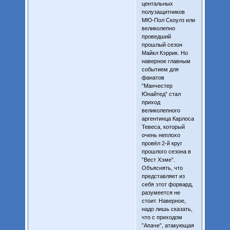
центальных
полузащитников
МЮ-Пол Скоулз или
великолепно
проведший
прошлый сезон
Майкл Кэррик. Но
наверное главным
событием для
фанатов
”Манчестер
Юнайтед” стал
приход
великолепного
аргентинца Карлоса
Тевеса, который
очень неплохо
провёл 2-й круг
прошлого сезона в
”Вест Хэме”.
Объяснять, что
представляет из
себя этот форвард,
разумеется не
стоит. Наверное,
надо лишь сказать,
что с приходом
”Апаче”, атакующая