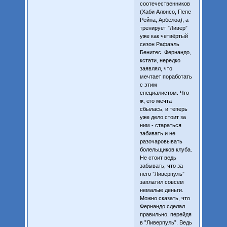
соотечественников
(Хаби Алонсо, Пепе
Рейна, Арбелоа), а
тренирует ”Ливер”
уже как четвёртый
сезон Рафаэль
Бенитес. Фернандо,
кстати, нередко
заявлял, что
мечтает поработать
с этим
специалистом. Что
ж, его мечта
сбылась, и теперь
уже дело стоит за
ним - стараться
забивать и не
разочаровывать
болельщиков клуба.
Не стоит ведь
забывать, что за
него ”Ливерпуль”
заплатил совсем
немалые деньги.
Можно сказать, что
Фернандо сделал
правильно, перейдя
в ”Ливерпуль”. Ведь