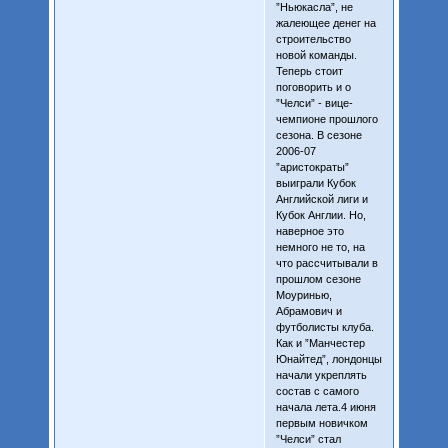
”Ньюкасла”, не
жалеющее денег на
строительство
новой команды.
Теперь стоит
поговорить и о
”Челси” - вице-
чемпионе прошлого
сезона. В сезоне
2006-07
”аристократы”
выиграли Кубок
Английской лиги и
Кубок Англии. Но,
наверное это
немного не то, на
что рассчитывали в
прошлом сезоне
Моуринью,
Абрамович и
футболисты клуба.
Как и ”Манчестер
Юнайтед”, лондонцы
начали укреплять
состав с самого
начала лета.4 июня
первым новичком
”Челси” стал