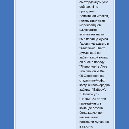
амстердамцам уже
сейчас. И не
прогадали.
Вспоминая игроков,
покинувших стан
мерсисайдцев,
разумеется
всплывает на ум
имя испанца Луиса
Гарсии, ушедшего в
”Атлетико”. Никто
думаю ещё не
забыл, какой вклад
он внёс в победу
”Ливерпуля’ в Лиге
Чемпионов 2004-
05.Особенно, на
стадии плей-офф,
когда он поочерёдно
забивал ”Байеру”,
”Ювентусу” и
”Челси”. За те три
проведённых в
команде сезона
болельщики по-
настоящему
полюбили Луиса, но
в связи с