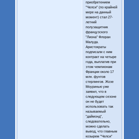
приобретением
”Челси” (по крайней
мере на данный
момент) стал 27-
летний
полузащитник
французского
”Лиона” Флоран
Малуда.
Аристократы
подписали с ним
контракт на четыре
года, выплатив при
этом чемпионам
Франции около 17
млн. фунтов
стерлингов. Жозе
Моуринью уже
заявил, что в
следующем сезоне
он не будет
использовать так
называемый
”даймонд”,
следовательно,
можно сделать
вывод, что главным
козырем ”Челси”