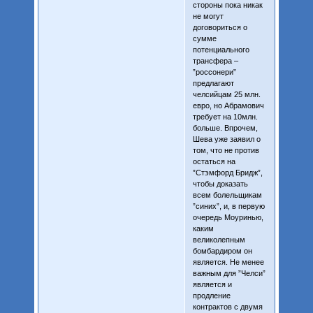
стороны пока никак
не могут
договориться о
сумме
потенциального
трансфера –
”россонери”
предлагают
челсийцам 25 млн.
евро, но Абрамович
требует на 10млн.
больше. Впрочем,
Шева уже заявил о
том, что не против
остаться на
”Стэмфорд Бридж”,
чтобы доказать
всем болельщикам
”синих”, и, в первую
очередь Моуринью,
каким
великолепным
бомбардиром он
является. Не менее
важным для ”Челси”
является и
продление
контрактов с двумя