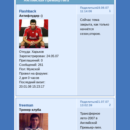
Английская Премьер Лига
Поделиться
19.06.07
Flashback
1
11:14:06
Антифлудер :)
Сейчас тема
закрыта, как только
начнётся
сезон,открою.
Откуда:
Харьков
Зарегистрирован
: 24.05.07
Приглашений:
0
Сообщений:
261
Пол:
Мужской
Провел на форуме:
2 дня 0 часов
Последний визит:
20.01.08 15:23:17
Поделиться
21.07.07
freeman
2
13:02:39
Тренер клуба
Трансферное
лето-2007 в
Английской
Премьер-лиге.