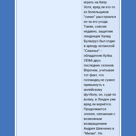
играть на Кипр.
Хотя, вряд ли кто-то
из болельщиков
”синих” расстроился
из-за его ухода.
Также, совсем
недавно, защитник
лондонцев Халид
Булахруз был отдан
в аренду испанской
”Севилье” -
обладателю Кубка
УЕФА двух
последних сезонов.
Впрочем, учитывая
тот факт, что
голландец не сумел
привыкнуть к
анлийскому
футболу, он, судя по
всему, в Лондон уже
вряд ли вернётся.
Продолжается
эпопея, связанная с
возможным
возвращением
Андрея Шевченко в
”Милан”. Но