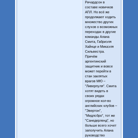
Ричардсон в
составе новичков
АПЛ. Но всё же
продолжают ходить
множество других
слухов о возможных
переходах в другие
команды Алана
Смита, Габриэля
Хайнце и Микаэля
Сильвестра.
Причём
аргентинский
защитник и вовсе
может перейти в
стан заклятых
врагов МЮ –
”Ливерпуля”. Смита
хотят видеть в
своих рядах
огромное кол-во
английских клубов –
”Эвертон”,
”Мидлсбро”, тот же
”Санедерленд”, но
больше всего хочет
заполучить Алана
руководство