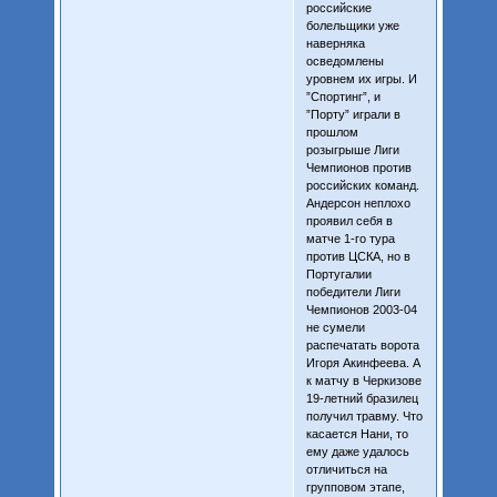
российские
болельщики уже
наверняка
осведомлены
уровнем их игры. И
”Спортинг”, и
”Порту” играли в
прошлом
розыгрыше Лиги
Чемпионов против
российских команд.
Андерсон неплохо
проявил себя в
матче 1-го тура
против ЦСКА, но в
Португалии
победители Лиги
Чемпионов 2003-04
не сумели
распечатать ворота
Игоря Акинфеева. А
к матчу в Черкизове
19-летний бразилец
получил травму. Что
касается Нани, то
ему даже удалось
отличиться на
групповом этапе,