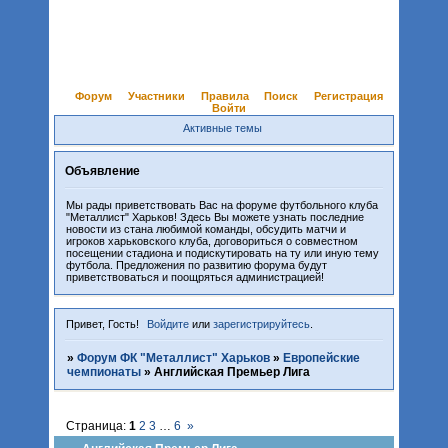
Форум
Участники
Правила
Поиск
Регистрация
Войти
Активные темы
Объявление
Мы рады приветствовать Вас на форуме футбольного клуба
"Металлист" Харьков! Здесь Вы можете узнать последние
новости из стана любимой команды, обсудить матчи и
игроков харьковского клуба, договориться о совместном
посещении стадиона и подискутировать на ту или иную тему
футбола. Предложения по развитию форума будут
приветствоваться и поощряться администрацией!
Привет, Гость!
Войдите
или
зарегистрируйтесь
.
»
Форум ФК "Металлист" Харьков
»
Европейские
чемпионаты
»
Английская Премьер Лига
Страница:
1
2
3
…
6
»