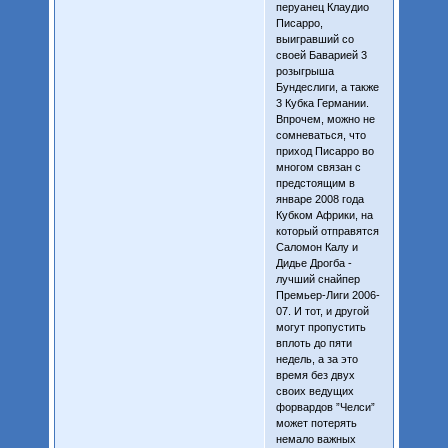
перуанец Клаудио
Писарро,
выигравший со
своей Баварией 3
розыгрыша
Бундеслиги, а также
3 Кубка Германии.
Впрочем, можно не
сомневаться, что
приход Писарро во
многом связан с
предстоящим в
январе 2008 года
Кубком Африки, на
который отправятся
Саломон Калу и
Дидье Дрогба -
лучший снайпер
Премьер-Лиги 2006-
07. И тот, и другой
могут пропустить
вплоть до пяти
недель, а за это
время без двух
своих ведущих
форвардов ”Челси”
может потерять
немало важных