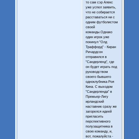
то сам сэр Алекс
уже успел заявить,
что не собирается
расставаться ни с
одним футболистом
своей
команды.Однако
один игрок уже
покинул ”Олд
Траффорд” - Киран
Ричардсон
отправился в
”Сандерленд”, где
он будет играть под
руководством
своего бывшего
одноклубника Роя
Кина. С выходом
”Сандерленда” в
Премьер-Лигу
ирландский
наставник сразу же
загорелся идеей
пригласить
перспективного
полузащитника в
свою команду, и,
вот, пожалуйста -