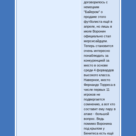
договорилось с
немецким
”Байером” о
продаже этого
футболиста ещё в
апреле, но лишь в
июле Воронин
официально стал
мерсисайдцем.
Теперь становится
очень интересно
понаблюдать за
конкуренцией за
место в основе
среди 4 форвардов
высокого класса.
Наверное, место
Фернандо Торреса в
числе первых 11
игроков не
подвергается
сомнению, а вот кто
составит ему пару в
атаке - большой
вопрос. Ведь
помимо Воронина
под крылом у
Бенитеса есть ещё