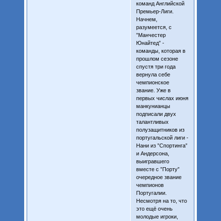
команд Английской
Премьер-Лиги.
Начнем,
разумеется, с
”Манчестер
Юнайтед” -
команды, которая в
прошлом сезоне
спустя три года
вернула себе
чемпионское
звание. Уже в
первых числах июня
манкунианцы
подписали двух
талантливых
полузащитников из
португальской лиги -
Нани из ”Спортинга”
и Андерсона,
выигравшего
вместе с ”Порту”
очередное звание
чемпионов
Португалии.
Несмотря на то, что
это ещё очень
молодые игроки,