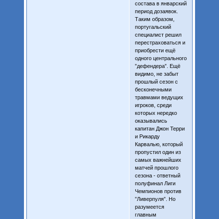
состава в январский
период дозаявок.
Таким образом,
португальский
специалист решил
перестраховаться и
приобрести ещё
одного центрального
”дефендера”. Ещё
видимо, не забыт
прошлый сезон с
бесконечными
травмами ведущих
игроков, среди
которых нередко
оказывались
капитан Джон Терри
и Рикарду
Карвалью, который
пропустил один из
самых важнейших
матчей прошлого
сезона - ответный
полуфинал Лиги
Чемпионов против
”Ливерпуля”. Но
разумеется
главным