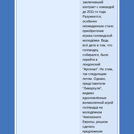
заключивший
контракт с командой
до 2011-го года.
Разумеется,
особенно
неожиданным стало
приобретение
игрока голландской
молодёжки. Ведь
всё дело в том, что
голландец
собирался, было
перейти в
лондонский
”Арсенал”. Не этим,
так следующим
летом. Однако,
представители
”Ливерпуля”,
видимо
вдохновлённые
великолепной игрой
голландца на
молодёжном
Чемпионате
Европы, решили
сделать
предложение