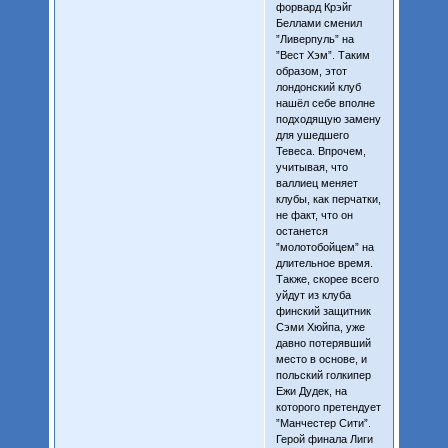
форвард Крэйг
Беллами сменил
”Ливерпуль” на
”Вест Хэм”. Таким
образом, этот
лондонский клуб
нашёл себе вполне
подходящую замену
для ушедшего
Тевеса. Впрочем,
учитывая, что
валлиец меняет
клубы, как перчатки,
не факт, что он
останется
”молотобойцем” на
длительное время.
Также, скорее всего
уйдут из клуба
финский защитник
Сэми Хюйпа, уже
давно потерявший
место в основе, и
польский голкипер
Ежи Дудек, на
которого претендует
”Манчестер Сити”.
Герой финала Лиги