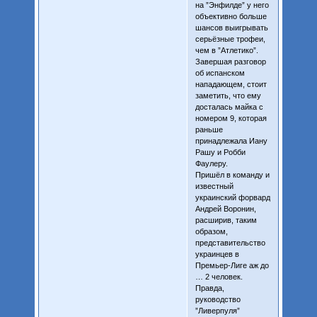
на ”Энфилде” у него
объективно больше
шансов выигрывать
серьёзные трофеи,
чем в ”Атлетико”.
Завершая разговор
об испанском
нападающем, стоит
заметить, что ему
досталась майка с
номером 9, которая
раньше
принадлежала Иану
Рашу и Робби
Фаулеру.
Пришёл в команду и
известный
украинский форвард
Андрей Воронин,
расширив, таким
образом,
представительство
украинцев в
Премьер-Лиге аж до
… 2 человек.
Правда,
руководство
”Ливерпуля”