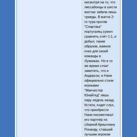
несмотря на то, что
лиссабонцы в шести
матчах забили лишь
трижды. В матче 2-
го тура против
”Спартака”
португалец сумел
сравнять счёт-1:1, и
добыл, таким
образом, важное
очко для своей
команды в
Лужниках. Но в то
же время стоит
заметить, что и
Андерсон, и Нани
официально стали
игроками
“Манчестер
Юнайтед” лишь
пару недель назад.
Кстати, ходит слух,
что приобрести
Нани посоветовал
его партнёр по
сборной Криштиану
Роналду, ставший
лучшим игроком