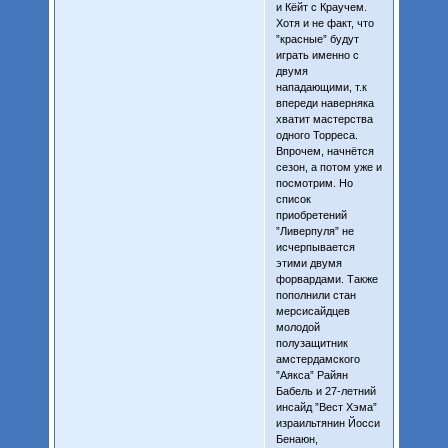
и Кёйт с Краучем.
Хотя и не факт, что
”красные” будут
играть именно с
двумя
нападающими, т.к
впереди наверняка
хватит мастерства
одного Торреса.
Впрочем, начнётся
сезон, а потом уже и
посмотрим. Но
список
приобретений
”Ливерпуля” не
исчерпывается
этими двумя
форвардами. Также
пополнили стан
мерсисайдцев
молодой
полузащитник
амстердамского
”Аякса” Райян
Бабель и 27-летний
инсайд ”Вест Хэма”
израильтянин Йосси
Бенаюн,