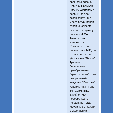
прошлого сезона.
Новички Премьер-
Лиги умудрились в
первый же свой
сезон занять 8-е
место в турнирной
таблице, совсем
немного не дотянув
до зоны УЕФА.
Также стоит
заметить, что
Стивена хотел
подписать и МЮ, но
тот всё же решил
уйти в стан ”Челси”.
Третьим
бесплатным
приобретением
”аристократов” стал
центральный
защитник ”Болтона”
израильтянин Таль
Бен Хаим. Ещё
зимой он мог
перебраться в
Лондон, но тогда
Моуринью отказали
в укреплении