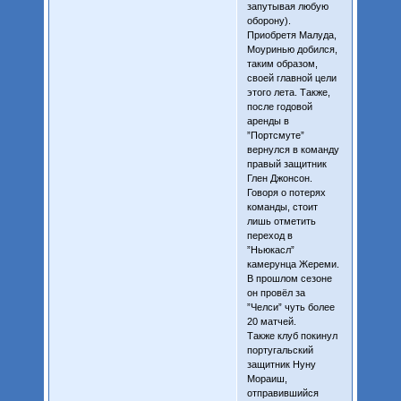
запутывая любую
оборону).
Приобретя Малуда,
Моуринью добился,
таким образом,
своей главной цели
этого лета. Также,
после годовой
аренды в
”Портсмуте”
вернулся в команду
правый защитник
Глен Джонсон.
Говоря о потерях
команды, стоит
лишь отметить
переход в
”Ньюкасл”
камерунца Жереми.
В прошлом сезоне
он провёл за
”Челси” чуть более
20 матчей.
Также клуб покинул
португальский
защитник Нуну
Мораиш,
отправившийся