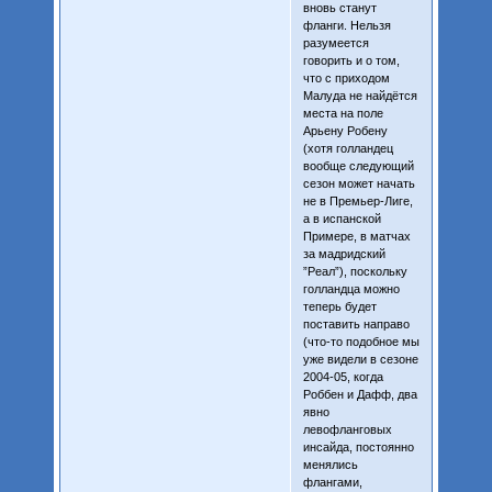
вновь станут
фланги. Нельзя
разумеется
говорить и о том,
что с приходом
Малуда не найдётся
места на поле
Арьену Робену
(хотя голландец
вообще следующий
сезон может начать
не в Премьер-Лиге,
а в испанской
Примере, в матчах
за мадридский
”Peaл”), поскольку
голландца можно
теперь будет
поставить направо
(что-то подобное мы
уже видели в сезоне
2004-05, когда
Роббен и Дафф, два
явно
левофланговых
инсайда, постоянно
менялись
флангами,