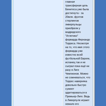
главная
трансферная цель
Бенитеса уже была
достигнута - за
20млн. фунтов
стерлингов
ливерпульцы
приобрели у
мадридского
”Атлетико”
форварда Фернандо
Торреса. Несмотря
на то, что имя этого
форварда уже
известно всей
футбольной Европе,
испанец так и не
сыграл пока ещё ни
разу в Лиге
Чемпионов. Можно
не сомневаться, что
Торрес наверняка
довольно быстро
сумеет
адаптироваться в
Премьер-Лиге. Ведь
в Ливерпуле играют
немало его