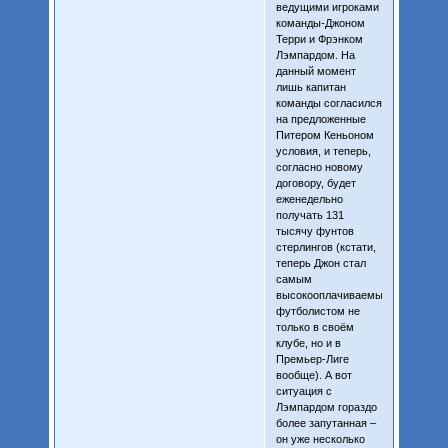
ведущими игроками
команды-Джоном
Терри и Фрэнком
Лэмпардом. На
данный момент
лишь капитан
команды согласился
на предложенные
Питером Кеньоном
условия, и теперь,
согласно новому
договору, будет
еженедельно
получать 131
тысячу фунтов
стерлингов (кстати,
теперь Джон стал
самым
высокооплачиваемым
футболистом не
только в своём
клубе, но и в
Премьер-Лиге
вообще). А вот
ситуация с
Лэмпардом гораздо
более запутанная –
он уже несколько