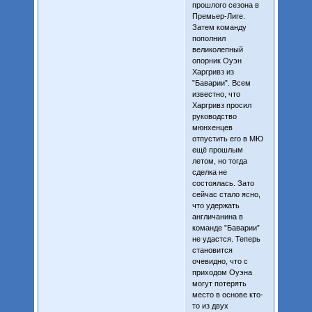
прошлого сезона в
Премьер-Лиге.
Затем команду
пополнил
великолепный
опорник Оуэн
Харгривз из
”Баварии”. Всем
известно, что
Харгривз просил
руководство
мюнхенцев
отпустить его в МЮ
ещё прошлым
летом, но тогда
сделка не
состоялась. Зато
сейчас стало ясно,
что удержать
англичанина в
команде ”Баварии”
не удастся. Теперь
становится
очевидно, что с
приходом Оуэна
могут потерять
место в основе кто-
то из двух