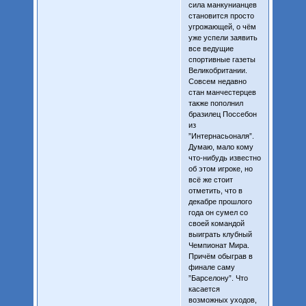
сила манкунианцев
становится просто
угрожающей, о чём
уже успели заявить
все ведущие
спортивные газеты
Великобритании.
Совсем недавно
стан манчестерцев
также пополнил
бразилец Поссебон
из
”Интернасьоналя”.
Думаю, мало кому
что-нибудь известно
об этом игроке, но
всё же стоит
отметить, что в
декабре прошлого
года он сумел со
своей командой
выиграть клубный
Чемпионат Мира.
Причём обыграв в
финале саму
”Барселону”. Что
касается
возможных уходов,