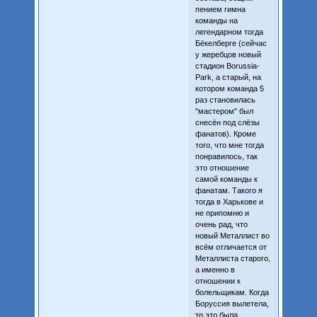
пением гимна
команды на
легендарном тогда
Бёкелберге (сейчас
у жеребцов новый
стадион Borussia-
Park, а старый, на
котором команда 5
раз становилась
"мастером" был
снесён под слёзы
фанатов). Кроме
того, что мне тогда
понравилось, так
это отношение
самой команды к
фанатам. Такого я
тогда в Харькове и
не припомню и
очень рад, что
новый Металлист во
всём отличается от
Металлиста старого,
а именно в
отношении к
болельщикам. Когда
Боруссия вылетела,
то это была