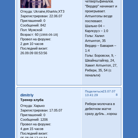
четвертьфиналов.
"Вердер" начинает и
проигрывает.
Откуда:
Ukraine,Kharkiv,XT3
Зарегистрирован
: 22.06.07
Алтынтопы везде
Приглашений:
0
поспевают.
Сообщений:
842
Шальке-04 –
Пол:
Мужской
Карлсруэ – 1:0
Возраст:
60
[1966-06-18]
Голы: Халил
Провел на форуме:
Алтынтоп, 35
2 дня 10 часов
Вердер – Бавария –
Последний визит:
1:4
26.09.09 00:53:56
Голы: Боровски, 9, -
Швайнштайгер, 24,
Хамит Алтынтоп, 27,
Рибери, 35, 54 (с
пенальти)
Поделиться
23.07.07
dimitriy
8
13:41:29
Тренер клуба
Рибери молочага в
Откуда:
Харько
дебютном матче
Зарегистрирован
: 17.05.07
сразу дубль...хорош
Приглашений:
0
Сообщений:
1206
Провел на форуме:
4 дня 15 часов
Последний визит: