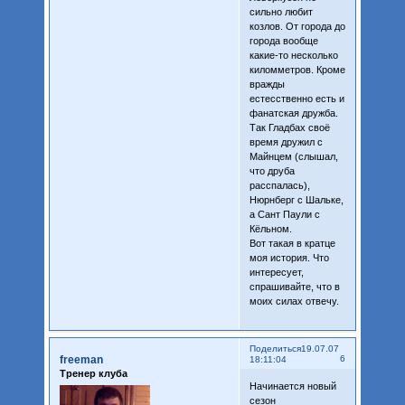
сильно любит
козлов. От города до
города вообще
какие-то несколько
киломметров. Кроме
вражды
естесственно есть и
фанатская дружба.
Так Гладбах своё
время дружил с
Майнцем (слышал,
что друба
расспалась),
Нюрнберг с Шальке,
а Сант Паули с
Кёльном.
Вот такая в кратце
моя история. Что
интересует,
спрашивайте, что в
моих силах отвечу.
Поделиться
19.07.07
freeman
6
18:11:04
Тренер клуба
Начинается новый
сезон