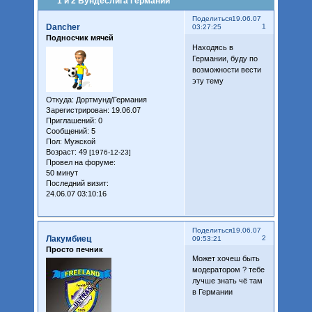
1 и 2 Бундеслига Германии
Поделиться
19.06.07
Dancher
1
03:27:25
Подносчик мячей
Находясь в
Германии, буду по
возможности вести
эту тему
Откуда:
Дортмунд/Германия
Зарегистрирован
: 19.06.07
Приглашений:
0
Сообщений:
5
Пол:
Мужской
Возраст:
49
[1976-12-23]
Провел на форуме:
50 минут
Последний визит:
24.06.07 03:10:16
Поделиться
19.06.07
Лакумбиец
2
09:53:21
Просто печник
Может хочеш быть
модератором ? тебе
лучше знать чё там
в Германии