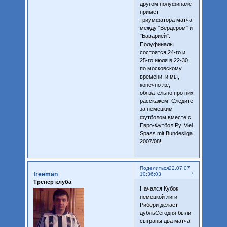
другом полуфинале
примет
триумфатора матча
между "Вердером" и
"Баварией".
Полуфиналы
состоятся 24-го и
25-го июля в 22-30
по московскому
времени, и мы,
конечно же,
обязательно про них
расскажем. Следите
за немецким
футболом вместе с
Евро-Футбол.Ру. Viel
Spass mit Bundesliga
2007/08!
Поделиться
22.07.07
freeman
7
10:36:03
Тренер клуба
Начался Кубок
немецкой лиги
Рибери делает
дубльСегодня были
сыграны два матча