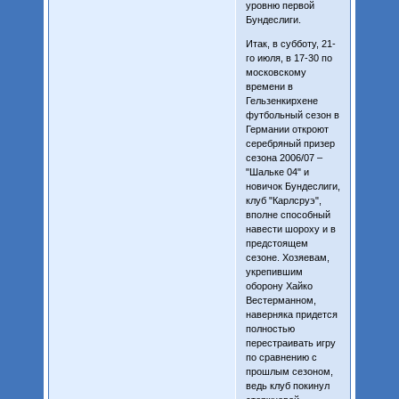
уровню первой
Бундеслиги.
Итак, в субботу, 21-
го июля, в 17-30 по
московскому
времени в
Гельзенкирхене
футбольный сезон в
Германии откроют
серебряный призер
сезона 2006/07 –
"Шальке 04" и
новичок Бундеслиги,
клуб "Карлсруэ",
вполне способный
навести шороху и в
предстоящем
сезоне. Хозяевам,
укрепившим
оборону Хайко
Вестерманном,
наверняка придется
полностью
перестраивать игру
по сравнению с
прошлым сезоном,
ведь клуб покинул