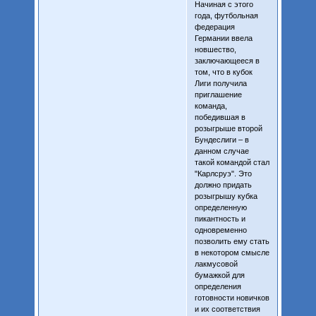
Начиная с этого
года, футбольная
федерация
Германии ввела
новшество,
заключающееся в
том, что в кубок
Лиги получила
приглашение
команда,
победившая в
розыгрыше второй
Бундеслиги – в
данном случае
такой командой стал
"Карлсруэ". Это
должно придать
розыгрышу кубка
определенную
пикантность и
одновременно
позволить ему стать
в некотором смысле
лакмусовой
бумажкой для
определения
готовности новичков
и их соответствия