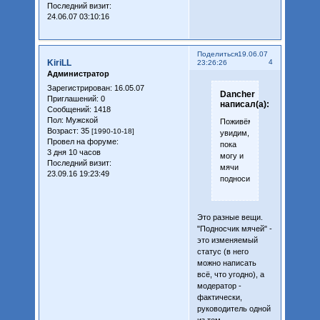
Последний визит:
24.06.07 03:10:16
Поделиться
19.06.07
KiriLL
4
23:26:26
Администратор
Зарегистрирован
: 16.05.07
Dancher
Приглашений:
0
написал(а):
Сообщений:
1418
Пол:
Мужской
Поживём,
Возраст:
35
[1990-10-18]
увидим,
Провел на форуме:
пока
3 дня 10 часов
могу и
Последний визит:
мячи
23.09.16 19:23:49
подносить
Это разные вещи.
"Подносчик мячей" -
это изменяемый
статус (в него
можно написать
всё, что угодно), а
модератор -
фактически,
руководитель одной
из тем.