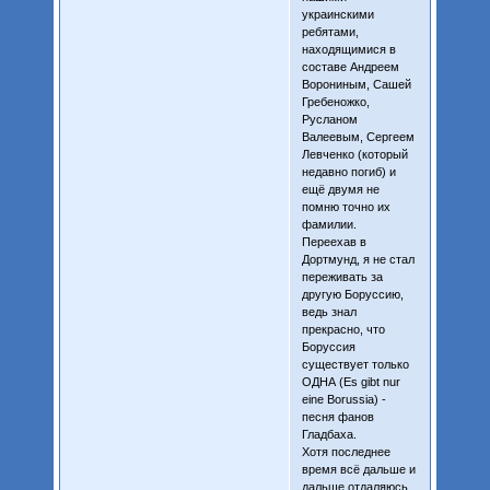
украинскими
ребятами,
находящимися в
составе Андреем
Ворониным, Сашей
Гребеножко,
Русланом
Валеевым, Сергеем
Левченко (который
недавно погиб) и
ещё двумя не
помню точно их
фамилии.
Переехав в
Дортмунд, я не стал
переживать за
другую Боруссию,
ведь знал
прекрасно, что
Боруссия
существует только
ОДНА (Es gibt nur
eine Borussia) -
песня фанов
Гладбаха.
Хотя последнее
время всё дальше и
дальше отдаляюсь