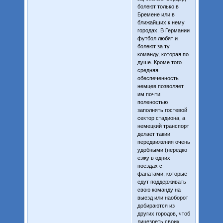
болеют только в
Бремене или в
ближайших к нему
городах. В Германии
футбол любят и
болеют за ту
команду, которая по
душе. Кроме того
средняя
обеспеченность
немцев позволяет
им почти
поленостью
заполнять гостевой
сектор стадиона, а
немецкий транспорт
делает такии
передвижения очень
удобными (нередко
езжу в одних
поездах с
фанатами, которые
едут поддерживать
свою команду на
выезд или наоборот
добираются из
других городов, чтоб
лицезреть своих