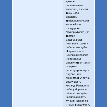
данное
соревнование
является, в каком-
то смысле,
аналогом
традиционного для
европейских
государств
"Суперкубком", где
трофей
разыгрывают
чемпион страны и
победитель кубка.
Национальный
немецкий колорит
не позволил
ограничиться таким
скудным
репертуаром игр, и
в кубке Лиги
принимает участие
сразу шесть
команд. Раньше за
победу боролись
обладатель кубка
Германии и пять
лучших клубов по
итогам Бундеслиги.