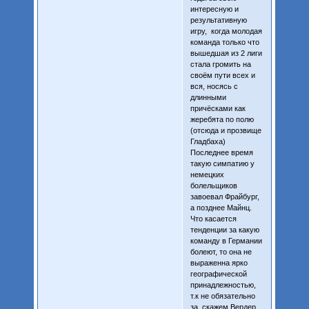
интересную и
результативную
игру, когда молодая
команда только что
вышедшая из 2 лиги
стала громить на
своём пути всех и
вся, носясь с
длинными
причёсками как
жеребята по полю
(отсюда и прозвище
Гладбаха)
Последнее время
такую симпатию у
немецких
болельщиков
завоевал Фрайбург,
а позднее Майнц.
Что касается
тенденции за какую
команду в Германии
болеют, то она не
выраженна ярко
географической
принадлежностью,
т.к не обязательно
за, скажем Вердер,