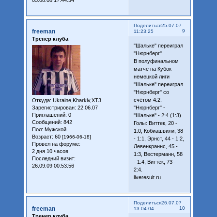
05.08.08 17:44:34
Поделиться
25.07.07
freeman
9
11:23:25
Тренер клуба
"Шальке" переиграл
"Нюрнберг"
В полуфинальном
матче на Кубок
немецкой лиги
"Шальке" переиграл
"Нюрнберг" со
счётом 4:2.
Откуда:
Ukraine,Kharkiv,XT3
Зарегистрирован
: 22.06.07
"Нюрнберг" -
Приглашений:
0
"Шальке" - 2:4 (1:3)
Сообщений:
842
Голы: Виттек, 20 -
Пол:
Мужской
1:0, Кобиашвили, 38
Возраст:
60
[1966-06-18]
- 1:1, Эрнст, 44 - 1:2,
Провел на форуме:
Левенкраннс, 45 -
2 дня 10 часов
1:3, Вестерманн, 58
Последний визит:
- 1:4, Виттек, 73 -
26.09.09 00:53:56
2:4.
liveresult.ru
Поделиться
26.07.07
freeman
10
13:04:04
Тренер клуба