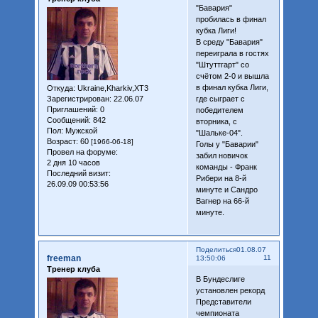
"Бавария"
пробилась в финал
кубка Лиги!
В среду "Бавария"
переиграла в гостях
"Штуттгарт" со
счётом 2-0 и вышла
в финал кубка Лиги,
Откуда:
Ukraine,Kharkiv,XT3
Зарегистрирован
: 22.06.07
где сыграет с
Приглашений:
0
победителем
Сообщений:
842
вторника, с
Пол:
Мужской
"Шальке-04".
Возраст:
60
[1966-06-18]
Голы у "Баварии"
Провел на форуме:
забил новичок
2 дня 10 часов
команды - Франк
Последний визит:
Рибери на 8-й
26.09.09 00:53:56
минуте и Сандро
Вагнер на 66-й
минуте.
Поделиться
01.08.07
freeman
11
13:50:06
Тренер клуба
В Бундеслиге
установлен рекорд
Представители
чемпионата