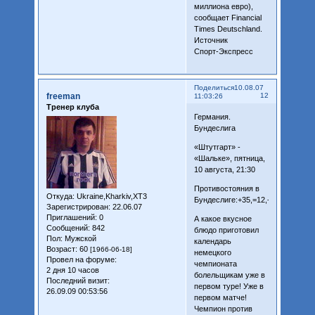
миллиона евро),
сообщает Financial
Times Deutschland.
Источник
Спорт-Экспресс
Поделиться
10.08.07
freeman
12
11:03:26
Тренер клуба
Германия.
Бундеслига
«Штутгарт» -
«Шальке», пятница,
10 августа, 21:30
Противостояния в
Откуда:
Ukraine,Kharkiv,XT3
Бундеслиге:+35,=12,-27
Зарегистрирован
: 22.06.07
Приглашений:
0
А какое вкусное
Сообщений:
842
блюдо приготовил
Пол:
Мужской
календарь
Возраст:
60
[1966-06-18]
немецкого
Провел на форуме:
чемпионата
2 дня 10 часов
болельщикам уже в
Последний визит:
первом туре! Уже в
26.09.09 00:53:56
первом матче!
Чемпион против