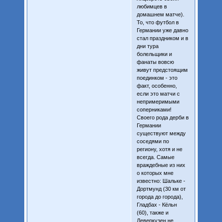
любимцев в
домашнем матче).
То, что футбол в
Германии уже давно
стал праздником и в
дни тура
болельщики и
фанаты вовсю
живут предстоящим
поединком - это
факт, особенно,
если это матчи с
непримеримыми
соперниками!
Своего рода дерби в
Германии
существуют между
соседями по
региону, хотя и не
всегда. Самые
враждебные из них
о которых мне
известно: Шальке -
Дортмунд (30 км от
города до города),
Гладбах - Кёльн
(60), также и
Леверкузен не