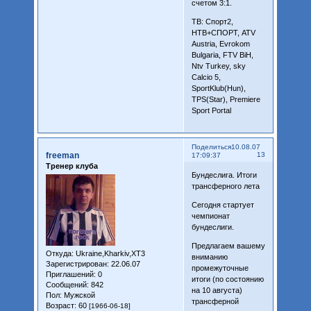
счетом 3:1.
ТВ: Спорт2,
НТВ+СПОРТ, ATV
Austria, Evrokom
Bulgaria, FTV BiH,
Ntv Turkey, sky
Calcio 5,
SportKlub(Hun),
TPS(Star), Premiere
Sport Portal
Поделиться
10.08.07
freeman
13
17:09:37
Тренер клуба
Бундеслига. Итоги
трансферного лета
Сегодня стартует
чемпионат
бундеслиги.
Предлагаем вашему
Откуда:
Ukraine,Kharkiv,XT3
вниманию
Зарегистрирован
: 22.06.07
промежуточные
Приглашений:
0
итоги (по состоянию
Сообщений:
842
на 10 августа)
Пол:
Мужской
трансферной
Возраст:
60
[1966-06-18]