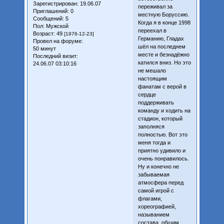
Зарегистрирован
: 19.06.07
переживал за
Приглашений:
0
местную Боруссию.
Сообщений:
5
Когда я в конце 1998
Пол:
Мужской
переехал в
Возраст:
49
[1976-12-23]
Германию, Гладах
Провел на форуме:
шёл на последнем
50 минут
месте и безнадёжно
Последний визит:
катился вниз. Но это
24.06.07 03:10:16
не мешало
настоящим
фанатам с верой в
сердце
поддерживать
команду и ходить на
стадион, который
заполняся
полностью. Вот это
меня тогда и
приятно удивило и
очень понравилось.
Ну и конечно не
забываемая
атмосфера перед
самой игрой с
флагами,
хореографией,
называнием
состава, общим