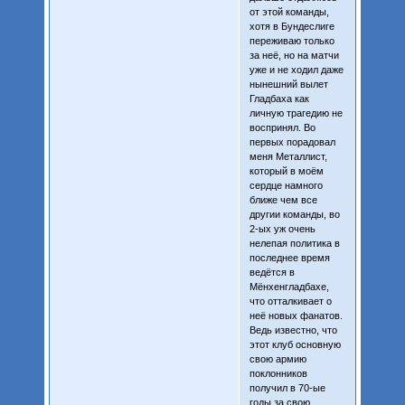
от этой команды,
хотя в Бундеслиге
переживаю только
за неё, но на матчи
уже и не ходил даже
нынешний вылет
Гладбаха как
личную трагедию не
воспринял. Во
первых порадовал
меня Металлист,
который в моём
сердце намного
ближе чем все
другии команды, во
2-ых уж очень
нелепая политика в
последнее время
ведётся в
Мёнхенгладбахе,
что отталкивает о
неё новых фанатов.
Ведь известно, что
этот клуб основную
свою армию
поклонников
получил в 70-ые
годы за свою