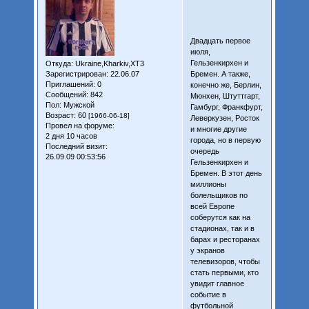
Двадцать первое
июля,
Гельзенкирхен и
Откуда:
Ukraine,Kharkiv,XT3
Зарегистрирован
: 22.06.07
Бремен. А также,
Приглашений:
0
конечно же, Берлин,
Сообщений:
842
Мюнхен, Штуттгарт,
Пол:
Мужской
Гамбург, Франкфурт,
Возраст:
60
[1966-06-18]
Леверкузен, Росток
Провел на форуме:
и многие другие
2 дня 10 часов
города, но в первую
Последний визит:
очередь
26.09.09 00:53:56
Гельзенкирхен и
Бремен. В этот день
миллионы
болельщиков по
всей Европе
соберутся как на
стадионах, так и в
барах и ресторанах
у экранов
телевизоров, чтобы
стать первыми, кто
увидит главное
событие в
футбольной