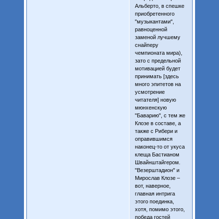
Альберто, в спешке
приобретенного
"музыкантами",
равноценной
заменой лучшему
снайперу
чемпионата мира),
зато с предельной
мотивацией будет
принимать [здесь
много эпитетов на
усмотрение
читателя] новую
мюнхенскую
"Баварию", с тем же
Клозе в составе, а
также с Рибери и
оправившимся
наконец-то от укуса
клеща Бастианом
Швайнштайгером.
"Везерштадион" и
Мирослав Клозе –
вот, наверное,
главная интрига
этого поединка,
хотя, помимо этого,
победа гостей