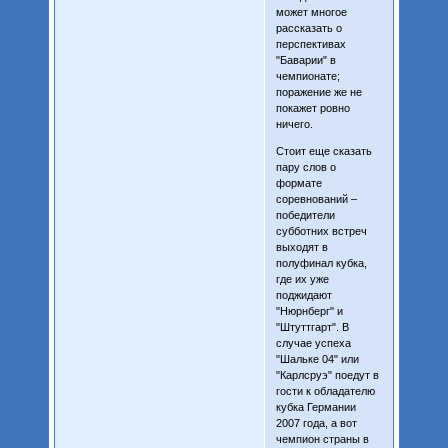
может многое
рассказать о
перспективах
"Баварии" в
чемпионате;
поражение же не
покажет ровно
ничего.
Стоит еще сказать
пару слов о
формате
соревнований –
победители
субботних встреч
выходят в
полуфинал кубка,
где их уже
поджидают
"Нюрнберг" и
"Штуттгарт". В
случае успеха
"Шальке 04" или
"Карлсруэ" поедут в
гости к обладателю
кубка Германии
2007 года, а вот
чемпион страны в