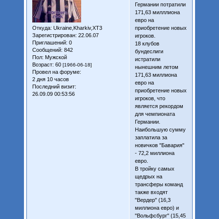
Германии потратили
171,63 милллиона
евро на
приобретение новых
Откуда:
Ukraine,Kharkiv,XT3
Зарегистрирован
: 22.06.07
игроков.
Приглашений:
0
18 клубов
Сообщений:
842
бундеслиги
Пол:
Мужской
истратили
Возраст:
60
[1966-06-18]
нынешним летом
Провел на форуме:
171,63 миллиона
2 дня 10 часов
евро на
Последний визит:
приобретение новых
26.09.09 00:53:56
игроков, что
является рекордом
для чемпионата
Германии.
Наибольшую сумму
заплатила за
новичков "Бавария"
- 72,2 миллиона
евро.
В тройку самых
щедрых на
трансферы команд
также входят
"Вердер" (16,3
миллиона евро) и
"Вольфсбург" (15,45