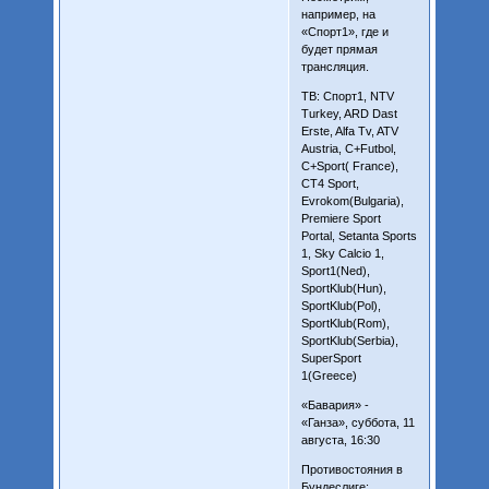
например, на
«Спорт1», где и
будет прямая
трансляция.
ТВ: Спорт1, NTV
Turkey, ARD Dast
Erste, Alfa Tv, ATV
Austria, C+Futbol,
C+Sport( France),
CT4 Sport,
Evrokom(Bulgaria),
Premiere Sport
Portal, Setanta Sports
1, Sky Calcio 1,
Sport1(Ned),
SportKlub(Hun),
SportKlub(Pol),
SportKlub(Rom),
SportKlub(Serbia),
SuperSport
1(Greece)
«Бавария» -
«Ганза», суббота, 11
августа, 16:30
Противостояния в
Бундеслиге: