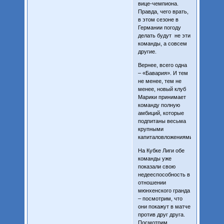
вице-чемпиона.
Правда, чего врать,
в этом сезоне в
Германии погоду
делать будут не эти
команды, а совсем
другие.
Вернее, всего одна
– «Бавария». И тем
не менее, тем не
менее, новый клуб
Марики принимает
команду полную
амбиций, которые
подпитаны весьма
крупными
капиталовложениями.
На Кубке Лиги обе
команды уже
показали свою
недееспособность в
отношении
мюнхенского гранда
– посмотрим, что
они покажут в матче
против друг друга.
Посмотрим,