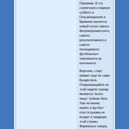
Германии. В эту
солнечную и жаркую
субботу в
Гельзенкирхене и
Бремене начнется
новый сезон самого
бескомпромиссного,
самого
результативного и
самого
посещаемого
футбoльного
чемпионата на
континенте.
Впрочем, старт
примет еще не сама
Бундеслига.
Открывающийся на
этой неделе турнир
является "всего
лишь" кубком Лиги.
Тем не менее,
играть в футбол
спустя рукава не
входит в традиции
этой страны.
Формально говоря,