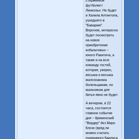
стержневой
футболист
Линкольн. Не будет
и Халила Алтинтопа,
ушедшего в
"Баварию".
Впрочем, интересно
будет посмотреть
на новое
приобретение
кобальтовых –
юного Ракитича, а
также и на всю
команду гостей,
которая, уверен,
весьма и весьма
малознакома
болельщикам, но
мальчиком для
битья явно не будет.
А вечером, в 22
часа, состоится
главное событие
дня – бременский
"Вердер" без Миро
Клозе (вряд ли
можно считать
очередного Карлоса