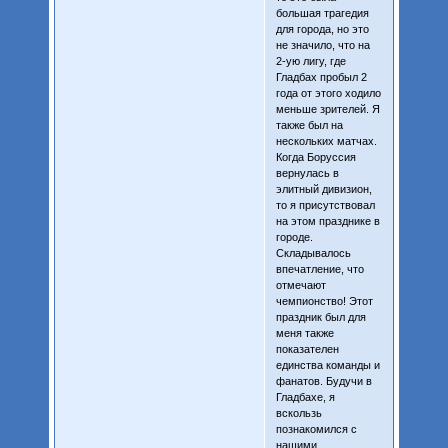
большая трагедия
для города, но это
не значило, что на
2-ую лигу, где
Гладбах пробыл 2
года от этого ходило
меньше зрителей. Я
также был на
нескольких матчах.
Когда Боруссия
вернулась в
элитный дивизион,
то я присутствовал
на этом празднике в
городе.
Складывалось
впечатление, что
отмечают
чемпионство! Этот
праздник был для
меня также
показателен
единства команды и
фанатов. Будучи в
Гладбахе, я
вскользь
познакомился с
нашими