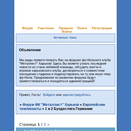
Форум
Участники
Правила
Поиск
Регистрация
Войти
Активные темы
Объявление
Мы рады приветствовать Вас на форуме футбольного клуба
"Металлист" Харьков! Здесь Вы можете узнать последние
новости из стана любимой команды, обсудить матчи и
игроков харьковского клуба, договориться о совместном
посещении стадиона и подискутировать на ту или иную тему
футбола. Предложения по развитию форума будут
приветствоваться и поощряться администрацией!
Привет, Гость!
Войдите
или
зарегистрируйтесь
.
»
Форум ФК "Металлист" Харьков
»
Европейские
чемпионаты
»
1 и 2 Бундеслига Германии
Страница:
1
2
3
»