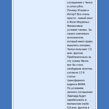
соглашения с Челси
и хотел уйти.
Почему Италия и
Интер? Все очень
просто - новый опыт
и Жозе Моуриньо.
Финансовые
условия таковы. За
своего ключевого
исполнителя,
который имел право
выкупить контракт,
Челси получают 7,5
млн. фунтов.
Приблизительно за
эту сумму Фрэнк
мог бы стать
свободным агентом,
согласно 17-й
статье
трансферного
кодекса ФИФА.
По условиям
личного соглашения
Лампард будет
зарабатывать в
миланском клубе
5,8 млн. фунтов в