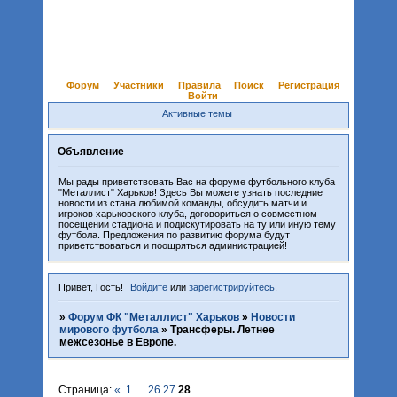
Форум
Участники
Правила
Поиск
Регистрация
Войти
Активные темы
Объявление
Мы рады приветствовать Вас на форуме футбольного клуба
"Металлист" Харьков! Здесь Вы можете узнать последние
новости из стана любимой команды, обсудить матчи и
игроков харьковского клуба, договориться о совместном
посещении стадиона и подискутировать на ту или иную тему
футбола. Предложения по развитию форума будут
приветствоваться и поощряться администрацией!
Привет, Гость!
Войдите
или
зарегистрируйтесь
.
»
Форум ФК "Металлист" Харьков
»
Новости
мирового футбола
»
Трансферы. Летнее
межсезонье в Европе.
Страница:
«
1
…
26
27
28