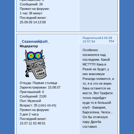
Сообщений:
26
Провел на форуме:
1 час 38 минут
Последний визит:
25.09.09 14:13:58
Поделиться
14.04.09
_СкаженийфаН_
554
15:57:54
Модератор
Особенно
посмеялся над
последним. Какой
МС???!!! Кака в
Реале не будет, у
них максимум
Роналдо появится, и
Откуда:
Первая столица
то, я в это не верю.
Зарегистрирован
: 15.08.07
Кака останется на
Приглашений:
0
месте. Вот Графите
Сообщений:
2100
точно перейдет
Пол:
Мужской
куда-то в большой
Возраст:
35
[1991-06-05]
клуб - Бавария,
Провел на форуме:
Барселона, Челси...
3 дня 2 часа
Он бы отличную
Последний визит:
пару Дрогба
15.07.11 02:48:01
составил.