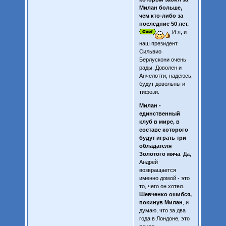
Милан больше,
чем кто-либо за
последние 50 лет.
И я, и
наш президент
Сильвио
Берлускони очень
рады. Доволен и
Анчелотти, надеюсь,
будут довольны и
тифози.
Милан -
единственный
клуб в мире, в
составе которого
будут играть три
обладателя
Золотого мяча
. Да,
Андрей
возвращается
именно домой - это
то, чего он хотел.
Шевченко ошибся,
покинув Милан
, и
думаю, что за два
года в Лондоне, это