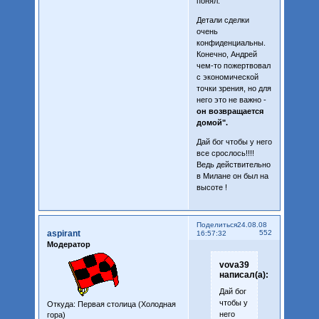
понял.
Детали сделки
очень
конфиденциальны.
Конечно, Андрей
чем-то пожертвовал
с экономической
точки зрения, но для
него это не важно -
он возвращается
домой".
Дай бог чтобы у него
все срослось!!!!
Ведь действительно
в Милане он был на
высоте !
Поделиться
24.08.08
aspirant
552
16:57:32
Модератор
vova39
написал(а):
Дай бог
чтобы у
Откуда:
Первая столица (Холодная
него
гора)