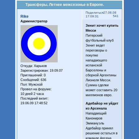
Трансферы. Летнее межсезонье в Европе.
Поделиться
27.06.08
Rike
541
17:09:31
Администратор
Зенит хочет купить
Месси
Питерский
футбольный клуб
Зенит ведет
переговоры о
покупке
нападающего
испанской
Откуда:
Харьков
Барселоны и
Зарегистрирован
: 19.09.07
Приглашений:
0
сборной Аргентины
Сообщений:
636
Лионеля Месси.
Пол:
Мужской
Сумма сделки
Провел на форуме:
может составить 20
10 дней 2 часа
миллионов евро.
Последний визит:
19.06.09 17:48:52
Адебайор не уйдет
из Арсенала
Нападающий
Канониров
Эммануэль
Адебайор принял
решение остаться в
команде Арсена