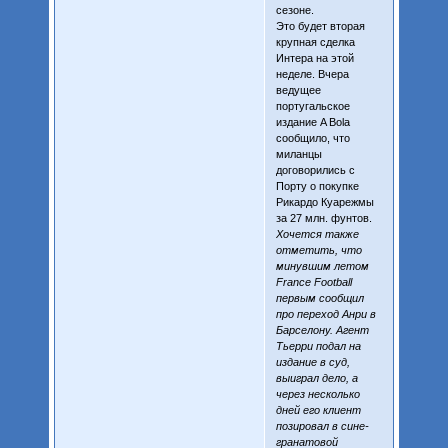
сезоне.
Это будет вторая
крупная сделка
Интера на этой
неделе. Вчера
ведущее
португальское
издание A Bola
сообщило, что
миланцы
договорились с
Порту о покупке
Рикардо Куарежмы
за 27 млн. фунтов.
Хочется также
отметить, что
минувшим летом
France Football
первым сообщил
про переход Анри в
Барселону. Агент
Тьерри подал на
издание в суд,
выиграл дело, а
через несколько
дней его клиент
позировал в сине-
гранатовой