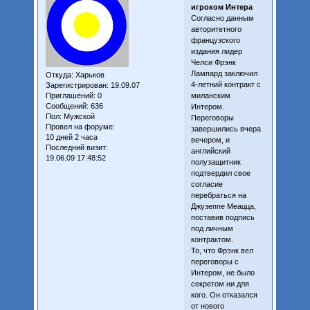
игроком Интера
Согласно данным
авторитетного
французского
издания лидер
Челси Фрэнк
Лампард заключил
Откуда:
Харьков
4-летний контракт с
Зарегистрирован
: 19.09.07
Приглашений:
0
миланским
Сообщений:
636
Интером.
Пол:
Мужской
Переговоры
Провел на форуме:
завершились вчера
10 дней 2 часа
вечером, и
Последний визит:
английский
19.06.09 17:48:52
полузащитник
подтвердил свое
согласие
перебраться на
Джузеппе Меацца,
поставив подпись
под личным
контрактом.
То, что Фрэнк вел
переговоры с
Интером, не было
секретом ни для
кого. Он отказался
от нового