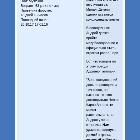
Пол:
Мужской
выступать за
Возраст:
63
[1963-07-30]
Милан. Детали
Провел на форуме:
сделки остаются
18 дней 16 часов
конфиденциальными.
Последний визит:
26.10.17 17:01:16
В понедельник
Андрей должен
пройти
медобследование и
официально стать
игроком россо-нери.
Вот что говорит по
этому поводу
Адриано Галлиани:
"Весь сегодняшний
день я просидел на
телефоне, но
наконец-то смог
договориться Челси.
Карло Анчелотти
может
рассчитывать на
Андрея уже со
вторника.
Нам
удалось вернуть
домой игрока,
который забил за