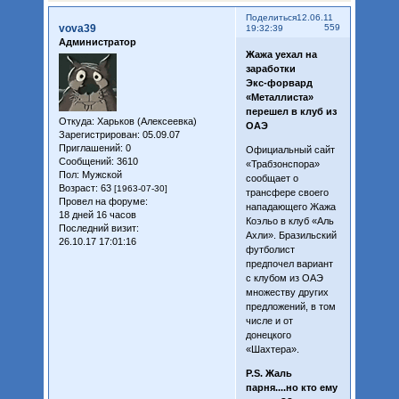
Поделиться
12.06.11
vova39
559
19:32:39
Администратор
Жажа уехал на
заработки
Экс-форвард
«Металлиста»
перешел в клуб из
Откуда:
Харьков (Алексеевка)
ОАЭ
Зарегистрирован
: 05.09.07
Приглашений:
0
Официальный сайт
Сообщений:
3610
«Трабзонспора»
Пол:
Мужской
сообщает о
Возраст:
63
[1963-07-30]
трансфере своего
Провел на форуме:
нападающего Жажа
18 дней 16 часов
Коэльо в клуб «Аль
Последний визит:
Ахли». Бразильский
26.10.17 17:01:16
футболист
предпочел вариант
с клубом из ОАЭ
множеству других
предложений, в том
числе и от
донецкого
«Шахтера».
P.S. Жаль
парня....но кто ему