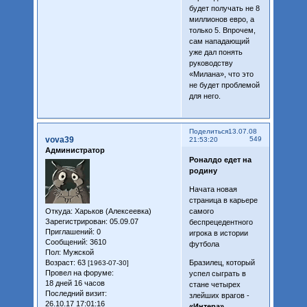
будет получать не 8
миллионов евро, а
только 5. Впрочем,
сам нападающий
уже дал понять
руководству
«Милана», что это
не будет проблемой
для него.
Поделиться
13.07.08
vova39
549
21:53:20
Администратор
Роналдо едет на
родину
Начата новая
страница в карьере
Откуда:
Харьков (Алексеевка)
самого
Зарегистрирован
: 05.09.07
беспрецедентного
Приглашений:
0
игрока в истории
Сообщений:
3610
футбола
Пол:
Мужской
Возраст:
63
Бразилец, который
[1963-07-30]
Провел на форуме:
успел сыграть в
18 дней 16 часов
стане четырех
Последний визит:
злейших врагов -
26.10.17 17:01:16
«Интера»,