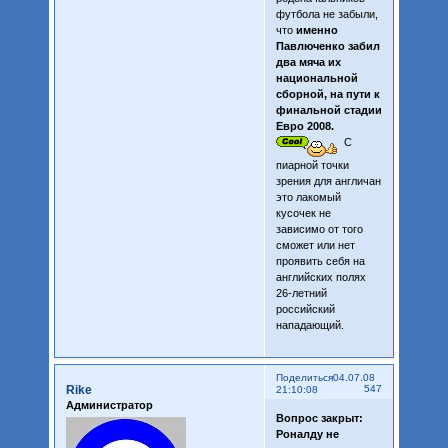
футбола не забыли,
что
именно
Павлюченко забил
два мяча их
национальной
сборной, на пути к
финальной стадии
Евро 2008.
С
пиарной точки
зрения для англичан
это лакомый
кусочек не
зависимо от того
сможет или нет
проявить себя на
английских полях
26-летний
российский
нападающий.
Поделиться
04.07.08
Rike
547
21:10:08
Администратор
Вопрос закрыт:
Роналду не