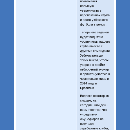
показывает
большую
уверенность в
перспективах клуба
и всего узбекского
футбола в целом.
Теперь его задачей
будет поднятие
уровня игры нашего
клуба вместе с
другими командами
Узбекистана до
таких высот, чтобы
уверенно пройти
отборочный турнир
и принять участие в
чемпионате мира в
2014 году в
Бразилии.
Вопреки некоторым
слухам, на
сегодняшний день
всем понятно, что
учредители
«Бунедкора» не
покупают
зарубежные клубы,