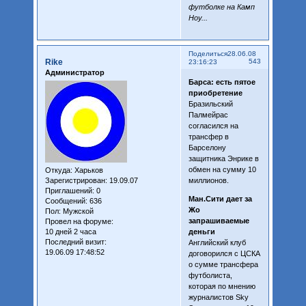
футболке на Камп
Ноу...
Поделиться
28.06.08
Rike
543
23:16:23
Администратор
Барса: есть пятое
приобретение
Бразильский
Палмейрас
согласился на
трансфер в
Барселону
защитника Энрике в
обмен на сумму 10
Откуда:
Харьков
миллионов.
Зарегистрирован
: 19.09.07
Приглашений:
0
Ман.Сити дает за
Сообщений:
636
Жо
Пол:
Мужской
запрашиваемые
Провел на форуме:
деньги
10 дней 2 часа
Последний визит:
Английский клуб
19.06.09 17:48:52
договорился с ЦСКА
о сумме трансфера
футболиста,
которая по мнению
журналистов Sky