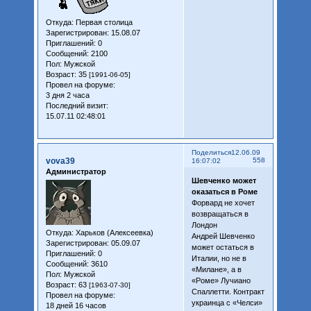
Откуда:
Первая столица
Зарегистрирован
: 15.08.07
Приглашений:
0
Сообщений:
2100
Пол:
Мужской
Возраст:
35
[1991-06-05]
Провел на форуме:
3 дня 2 часа
Последний визит:
15.07.11 02:48:01
Поделиться
12.06.09
vova39
558
16:07:02
Администратор
Шевченко может
оказаться в Роме
Форвард не хочет
возвращаться в
Лондон
Откуда:
Харьков (Алексеевка)
Андрей Шевченко
Зарегистрирован
: 05.09.07
может остаться в
Приглашений:
0
Италии, но не в
Сообщений:
3610
«Милане», а в
Пол:
Мужской
«Роме» Лучиано
Возраст:
63
[1963-07-30]
Спаллетти. Контракт
Провел на форуме:
украинца с «Челси»
18 дней 16 часов