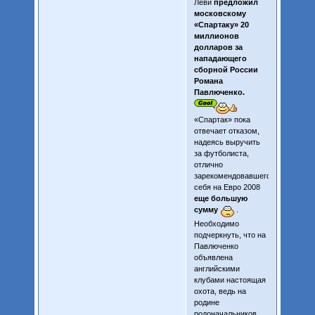
Леви
предложил
московскому
«Спартаку» 20
миллионов
долларов за
нападающего
сборной России
Романа
Павлюченко.
«Спартак» пока
отвечает отказом,
надеясь выручить
за футболиста,
отлично
зарекомендовавшего
себя на Евро 2008
еще большую
сумму
.
Необходимо
подчеркнуть, что на
Павлюченко
объявлена
английскими
клубами настоящая
охота, ведь на
родине
родоначальников