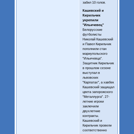
забил 10 голов.
Кашевский и
Кирильчик
укрепили
"Ильичевец"
Белорусские
футболисты
Николай Кашевский
и Павел Кирильчик
пополнили стан
мариупольского
"Ильичевца".
Защитник Кирильчик
в прошлом сезоне
выступал в
львовских
"Карпатах", а хавбек
Кашевский защищал
цвета запорожского
"Металлурга". 27-
летние игроки
заключили
двухлетние
контракты.
Кашевский и
Кирильчик провели
соответственно