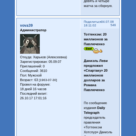
девять и четыре
матча за сборную.
Поделиться
04.07.08
vova39
546
18:11:02
Администратор
Тоттенхэм: 20
миллионов за
Павлюченко
Откуда:
Харьков (Алексеевка)
Даниэль Леви
Зарегистрирован
: 05.09.07
предложил
Приглашений:
0
«Спартаку» 20
Сообщений:
3610
Пол:
Мужской
миллионов
Возраст:
63
[1963-07-30]
долларов за
Провел на форуме:
Романа
18 дней 16 часов
Павлюченко
Последний визит:
26.10.17 17:01:16
По сообщению
издания
Daily
Telegraph
председатель
правления
«Тоттенхэм
Хотспур» Даниэль