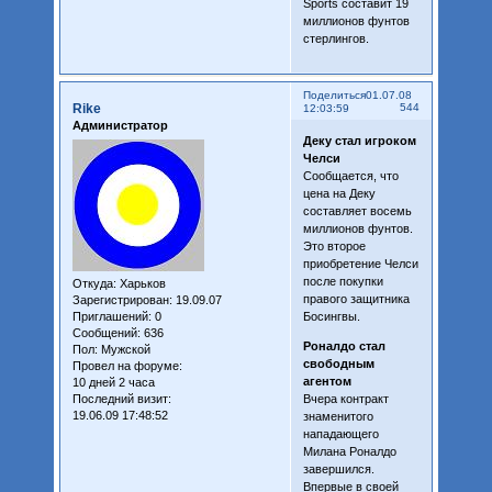
Sports составит 19
миллионов фунтов
стерлингов.
Поделиться
01.07.08
Rike
544
12:03:59
Администратор
Деку стал игроком
Челси
Сообщается, что
цена на Деку
составляет восемь
миллионов фунтов.
Это второе
приобретение Челси
после покупки
Откуда:
Харьков
правого защитника
Зарегистрирован
: 19.09.07
Приглашений:
0
Босингвы.
Сообщений:
636
Роналдо стал
Пол:
Мужской
свободным
Провел на форуме:
агентом
10 дней 2 часа
Последний визит:
Вчера контракт
19.06.09 17:48:52
знаменитого
нападающего
Милана Роналдо
завершился.
Впервые в своей