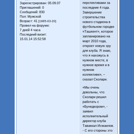
перспективами за
Зарегистрирован
: 05.09.07
Приглашений:
0
последние 4 года.
Сообщений:
830
Завершение
Пол:
Мужской
строительства
Возраст:
41
[1985-03-20]
нового стадиона в
Провел на форуме:
футбольном городке
7 дней 4 часа
«Ташкент», которое
Последний визит:
запланировано на
15.01.14 15:52:58
март 2010 года,
откроет новую эру
для клуба. Я знаю,
что я нахожусь в
нужном месте, в
нужное время и в
нужном
коллективе», –
сказал Сколари.
«Мы очень
довольны, что
Сколари решил
работать с
«Бунедкором», -
заявил
исполнительный
директор клуба
Таваккал Исмаилов.
- С его стороны это