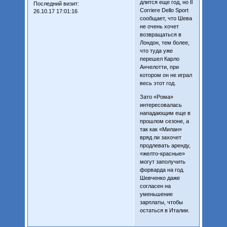
длится еще год, но Il
Последний визит:
Corriere Dello Sport
26.10.17 17:01:16
сообщает, что Шева
не очень хочет
возвращаться в
Лондон, тем более,
что туда уже
перешел Карло
Анчелотти, при
котором он не играл
весь этот год.
Зато «Рома»
интересовалась
нападающим еще в
прошлом сезоне, а
так как «Милан»
вряд ли захочет
продлевать аренду,
«желто-красные»
могут заполучить
форварда на год.
Шевченко даже
согласен на
уменьшение
зарплаты, чтобы
остаться в Италии.