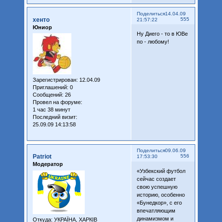
Поделиться
14.04.09
хенто
555
21:57:22
Юниор
Ну Диего - то в ЮВе
по - любому!
Зарегистрирован
: 12.04.09
Приглашений:
0
Сообщений:
26
Провел на форуме:
1 час 38 минут
Последний визит:
25.09.09 14:13:58
Поделиться
09.06.09
Patriot
556
17:53:30
Модератор
«Узбекский футбол
сейчас создает
свою успешную
историю, особенно
«Бунедкор», с его
впечатляющим
динамизмом и
Откуда:
УКРАЇНА, ХАРКІВ