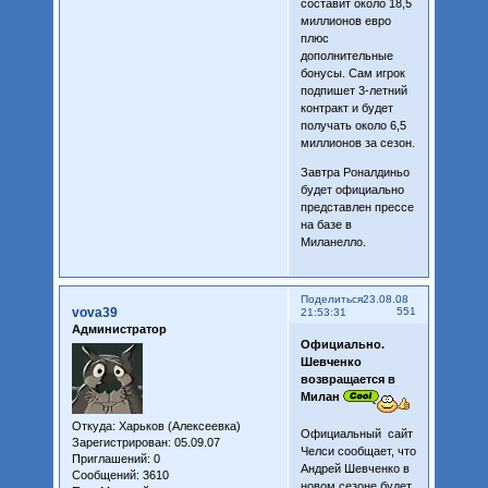
составит около 18,5
миллионов евро
плюс
дополнительные
бонусы. Сам игрок
подпишет 3-летний
контракт и будет
получать около 6,5
миллионов за сезон.
Завтра Роналдиньо
будет официально
представлен прессе
на базе в
Миланелло.
Поделиться
23.08.08
vova39
551
21:53:31
Администратор
Официально.
Шевченко
возвращается в
Милан
Откуда:
Харьков (Алексеевка)
Официальный сайт
Зарегистрирован
: 05.09.07
Челси сообщает, что
Приглашений:
0
Андрей Шевченко в
Сообщений:
3610
новом сезоне будет