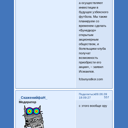
а осуществляют
инвестиции в
будущее узбекского
футбола. Мы также
планируем со
временем сделать
«Бунедкор»
открытым
акционерным
обществом, и
болельщики клуба
получат
возможность
приобрести его
акции», – заявил
Исмаилов.
fcbunyodkor.com
Поделиться
09.06.09
_СкаженийфаН_
557
18:09:27
Модератор
с этого вообще ору