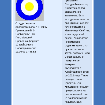
продается
Сегодня Манчестер
Юнайтед сделал
официальное
заявление. Если
исходить из него, то
Криштиано Роналду
Откуда:
Харьков
точно остается в
Зарегистрирован
: 19.09.07
Приглашений:
0
Манчестер Юнайтед
Сообщений:
636
и на следующий
Пол:
Мужской
сезон. Руководство
Провел на форуме:
не намерено
10 дней 2 часа
отдавать одного из
Последний визит:
лучших игроков
19.06.09 17:48:52
клуба, поэтому Реал
может забыть о
португальце.
Контракт
футболиста с
Юнайтед рассчитан
до 2012 года. Также
сегодня стало
известно, что
Криштиано Роналду
придется лечь на
операционный стол
из-за повреждения
лодыжки. Если