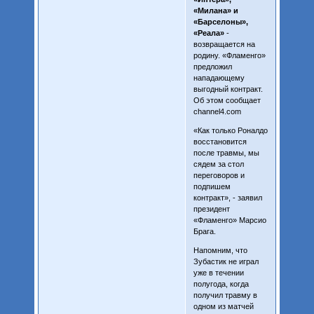
«Милана» и
«Барселоны»,
«Реала»
-
возвращается на
родину. «Фламенго»
предложил
нападающему
выгодный контракт.
Об этом сообщает
channel4.com
«Как только Роналдо
восстановится
после травмы, мы
сядем за стол
переговоров и
подпишем
контракт», - заявил
президент
«Фламенго» Марсио
Брага.
Напомним, что
Зубастик не играл
уже в течении
полугода, когда
получил травму в
одном из матчей