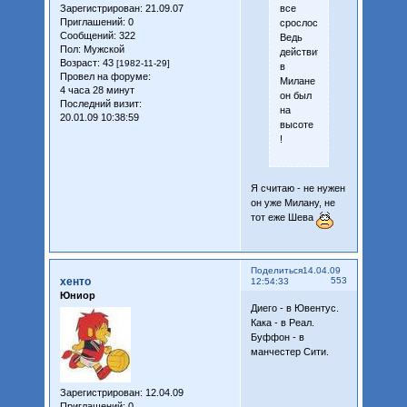
все
Зарегистрирован
: 21.09.07
Приглашений:
0
срослось!!!!
Сообщений:
322
Ведь
Пол:
Мужской
действительно
Возраст:
43
[1982-11-29]
в
Провел на форуме:
Милане
4 часа 28 минут
он был
Последний визит:
на
20.01.09 10:38:59
высоте
!
Я считаю - не нужен
он уже Милану, не
тот еже Шева
Поделиться
14.04.09
хенто
553
12:54:33
Юниор
Диего - в Ювентус.
Кака - в Реал.
Буффон - в
манчестер Сити.
Зарегистрирован
: 12.04.09
Приглашений:
0