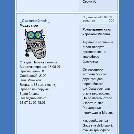
Серии А.
Поделиться
15.07.08
_СкаженийфаН_
550
19:50:15
Модератор
Роналдиньо стал
игроком Милана
Адриано Галлиани и
Жоан Лапорта
договорились о
трансфере
бразильца.
Откуда:
Первая столица
Зарегистрирован
: 15.08.07
Сегодняшняя
Приглашений:
0
встреча боссов
Сообщений:
2100
двух грандов
Пол:
Мужской
европейского
Возраст:
35
[1991-06-05]
футбола все-таки
Провел на форуме:
стала решающей.
3 дня 2 часа
Последний визит:
По ее итогам стало
15.07.11 02:48:01
известно, что
Роналдиньо
переходит в Милан.
Как сообщает La
Gazzetta dello sport,
сумма трансфера