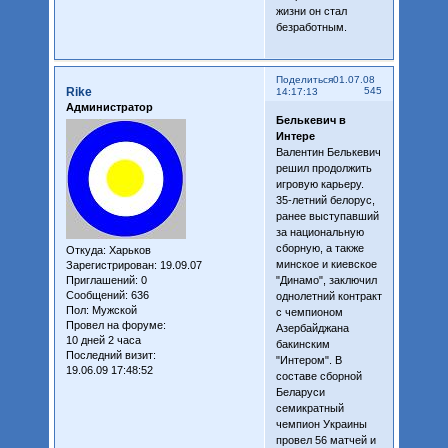
жизни он стал
безработным.
Поделиться
01.07.08
Rike
545
14:17:13
Администратор
Белькевич в
Интере
Валентин Белькевич
решил продолжить
игровую карьеру.
35-летний белорус,
ранее выступавший
за национальную
сборную, а также
Откуда:
Харьков
минское и киевское
Зарегистрирован
: 19.09.07
Приглашений:
0
"Динамо", заключил
Сообщений:
636
однолетний контракт
Пол:
Мужской
с чемпионом
Провел на форуме:
Азербайджана
10 дней 2 часа
бакинским
Последний визит:
"Интером". В
19.06.09 17:48:52
составе сборной
Беларуси
семикратный
чемпион Украины
провел 56 матчей и