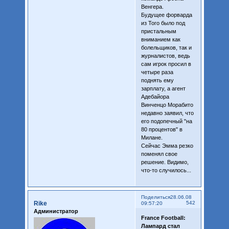
Венгера.
Будущее форварда
из Того было под
пристальным
вниманием как
болельщиков, так и
журналистов, ведь
сам игрок просил в
четыре раза
поднять ему
зарплату, а агент
Адебайора
Винченцо Морабито
недавно заявил, что
его подопечный "на
80 процентов" в
Милане.
Сейчас Эмма резко
поменял свое
решение. Видимо,
что-то случилось...
Поделиться
28.06.08
Rike
542
09:57:20
Администратор
France Football:
Лампард стал