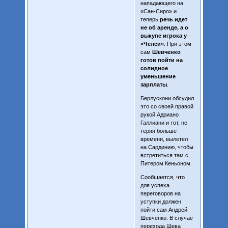
нападающего на
«Сан-Сиро» и
теперь
речь идет
не об аренде, а о
выкупе игрока у
«Челси»
. При этом
сам
Шевченко
готов пойти на
солидное
уменьшение
зарплаты
.
Берлускони обсудил
это со своей правой
рукой Адриано
Галлиани и тот, не
теряя больше
времени, вылетел
на Сардинию, чтобы
встретиться там с
Питером Кеньоном.
Сообщается, что
для успеха
переговоров на
уступки должен
пойти сам Андрей
Шевченко. В случае
перехода Шева