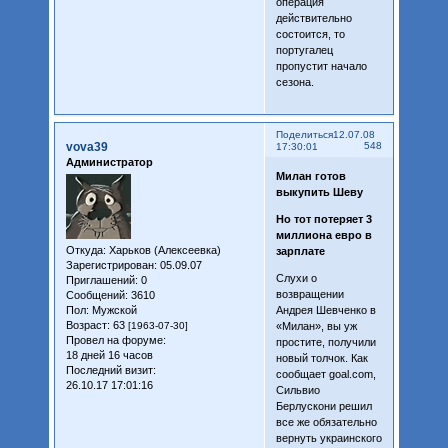
операция
действительно
состоится, то
португалец
пропустит начало
сезона.
Поделиться
12.07.08
vova39
548
17:30:01
Администратор
Милан готов
выкупить Шеву
Но тот потеряет 3
миллиона евро в
Откуда:
Харьков (Алексеевка)
зарплате
Зарегистрирован
: 05.09.07
Слухи о
Приглашений:
0
возвращении
Сообщений:
3610
Андрея Шевченко в
Пол:
Мужской
Возраст:
63
«Милан», вы уж
[1963-07-30]
Провел на форуме:
простите, получили
18 дней 16 часов
новый толчок. Как
Последний визит:
сообщает goal.com,
26.10.17 17:01:16
Сильвио
Берлускони решил
все же обязательно
вернуть украинского