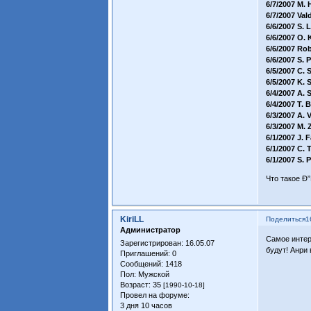
6/7/2007 M
6/7/2007 V
6/6/2007 S
6/6/2007 O
6/6/2007 R
6/6/2007 S
6/5/2007 C
6/5/2007 K
6/4/2007 A
6/4/2007 T
6/3/2007 A
6/3/2007 M
6/1/2007 J
6/1/2007 C.
6/1/2007 S
Что такое 
KiriLL
Поделиться
1
Администратор
Самое интер
Зарегистрирован
: 16.05.07
будут! Анри 
Приглашений:
0
Сообщений:
1418
Пол:
Мужской
Возраст:
35
[1990-10-18]
Провел на форуме:
3 дня 10 часов