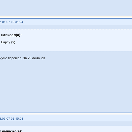
7.06.07 09:31:24
L написал(а):
 Барсу (?)
о уже перешёл. За 25 лимонов
8.06.07 01:45:03
 написал(а):