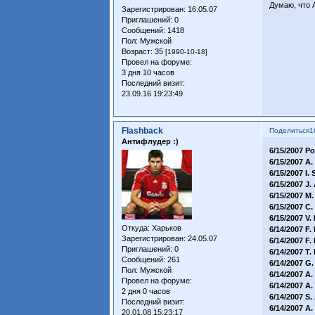
Думаю, что 
Зарегистрирован
: 16.05.07
Приглашений:
0
Сообщений:
1418
Пол:
Мужской
Возраст:
35
[1990-10-18]
Провел на форуме:
3 дня 10 часов
Последний визит:
23.09.16 19:23:49
Flashback
Поделиться
1
Антифлудер :)
6/15/2007 
6/15/2007 
6/15/2007 I
6/15/2007 
6/15/2007 
6/15/2007 
6/15/2007 
Откуда:
Харьков
6/14/2007 
Зарегистрирован
: 24.05.07
6/14/2007 
Приглашений:
0
6/14/2007 
Сообщений:
261
6/14/2007 
Пол:
Мужской
6/14/2007 
Провел на форуме:
6/14/2007 A
2 дня 0 часов
6/14/2007 
Последний визит:
6/14/2007 
20.01.08 15:23:17