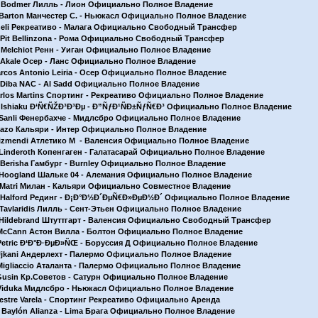
M. Bodmer Лилль - Лион Официально Полное Владение
J. Barton Манчестер С. - Ньюкасл Официально Полное Владение
Cheli Рекреативо - Малага Официально Свободный Трансфер
A. Pit Bellinzona - Рома Официально Свободный Трансфер
M. Melchiot Ренн - Уиган Официально Полное Владение
K. Akale Осер - Ланс Официально Полное Владение
Marcos Antonio Leiria - Осер Официально Полное Владение
A. Diba NAC - Al Sadd Официально Полное Владение
Carlos Martins Спортинг - Рекреативо Официально Полное Владение
M. Ishiaku Ð‘Ñ€ÑŽÐ³Ð³Ðµ - Ð”ÑƒÐ¹ÑÐ±ÑƒÑ€Ð³ Официально Полное Владение
T. Sanli Фенербахче - Мидлсбро Официально Полное Владение
Suazo Кальяри - Интер Официально Полное Владение
Arizmendi Атлетико М - Валенсия Официально Полное Владение
T. Linderoth Копенгаген - Галатасарай Официально Полное Владение
B. Berisha Гамбург - Burnley Официально Полное Владение
T. Hoogland Шальке 04 - Алемания Официально Полное Владение
A. Matri Милан - Кальяри Официально Совместное Владение
G. Halford Рединг - Ð¡Ð°Ð½Ð´ÐµÑ€Ð»ÐµÐ½Ð´ Официально Полное Владение
. Tavlaridis Лилль - Сент-Этьен Официально Полное Владение
T. Hildebrand Штуттгарт - Валенсия Официально Свободный Трансфер
. McCann Астон Вилла - Болтон Официально Полное Владение
. Petric Ð‘Ð°Ð·ÐµÐ»ÑŒ - Боруссия Д Официально Полное Владение
. Ujkani Андерлехт - Палермо Официально Полное Владение
. Migliaccio Аталанта - Палермо Официально Полное Владение
. Gusin Кр.Советов - Сатурн Официально Полное Владение
. Viduka Мидлсбро - Ньюкасл Официально Полное Владение
lvestre Varela - Спортинг Рекреативо Официально Аренда
ir Baylón Alianza - Lima Брага Официально Полное Владение