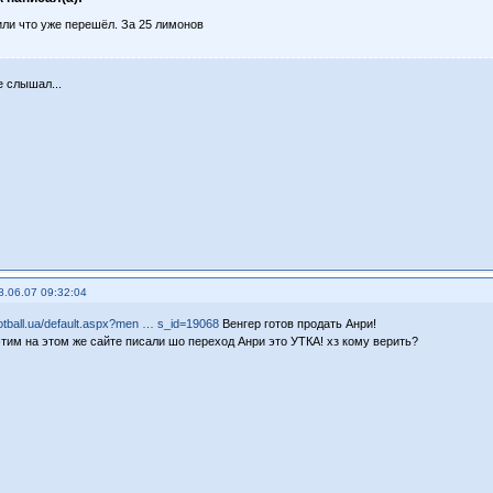
или что уже перешёл. За 25 лимонов
е слышал...
8.06.07 09:32:04
ootball.ua/default.aspx?men … s_id=19068
Венгер готов продать Анри!
этим на этом же сайте писали шо переход Анри это УТКА! хз кому верить?