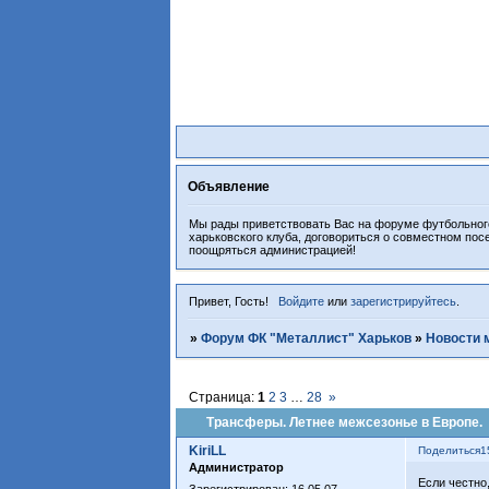
Объявление
Мы рады приветствовать Вас на форуме футбольного
харьковского клуба, договориться о совместном пос
поощряться администрацией!
Привет, Гость!
Войдите
или
зарегистрируйтесь
.
»
Форум ФК "Металлист" Харьков
»
Новости 
Страница:
1
2
3
…
28
»
Трансферы. Летнее межсезонье в Европе.
KiriLL
Поделиться
1
Администратор
Если честно
Зарегистрирован
: 16.05.07