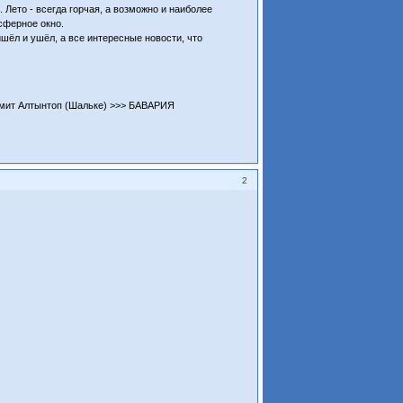
. Лето - всегда горчая, а возможно и наиболее
нсферное окно.
ишёл и ушёл, а все интересные новости, что
), Хамит Алтынтоп (Шальке) >>> БАВАРИЯ
2