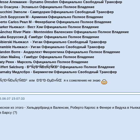
. Hesse Алемания - Dynamo Dresden Официально Свободный Трансфер
aldo Осасуна - Эспаньол Официально Полное Владение
. Lucchini Эмполи - Сампдория Официально Свободный Трансфер
. Kirch Боруссия М - Арминия Официально Полное Владение
oberto Carlos Реал М - Фенербахче Официально Полное Владение
. Parker Ньюкасл - Вест Хэм Официально Полное Владение
. Sánchez River Plate - Montevideo Валенсиен Официально Полное Владение
. Saka Боруссия Д -Гамбург Официально Полное Владение
. Sibierski Ньюкасл - Уиган Официально Свободный Трансфер
. Bramble Ньюкасл - Уиган Официально Свободный Трансфер
. Vanden Borre - Андерлехт Фиорентина Официально Полное Владение
. Zidan Майнц - Гамбург Официально Полное Владение
. Faty Ренн - Марсель Официально Полное Владение
 Tiffert Salzburg - Ð”ÑƒÐ¹ÑÐ±ÑƒÑ€Ð³ Официально Полное Владение
. Parnaby Мидлсбро - Бирмингем Официально Свободный Трансфер
Ð”ÑƒÐ¹ÑÐ±ÑƒÑ€Ð³ или Ð‘Ð°Ð·ÐµÐ»ÑŒ я к сожелению не знаю
6.06.07 15:07:33
есное из этого - Хильдербранд в Валенсии, Роберто Карлос в Фенере и Видука в Ньюк
в Барсу (?)