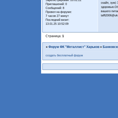
скайп, зум)
Приглашений:
0
здоровью.Об
Сообщений:
8
вашего пита
Провел на форуме:
taffi2006@uk
7 часов 27 минут
Последний визит:
13.01.25 10:52:09
Страница:
1
»
Форум ФК "Металлист" Харьков
»
Банковски
создать бесплатный форум