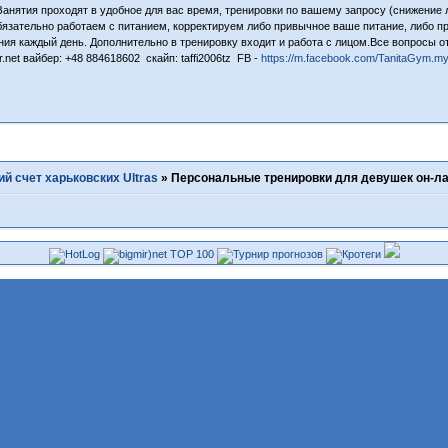
 Занятия проходят в удобное для вас время, тренировки по вашему запросу (снижение 
язательно работаем с питанием, корректируем либо привычное ваше питание, либо п
ния каждый день. Дополнительно в тренировку входит и работа с лицом.Все вопросы о
r.net вайбер: +48 884618602 скайп: taffi2006tz FB -
https://m.facebook.com/TanitaGym.my
й счет харьковских Ultras
»
Персональные тренировки для девушек он-л