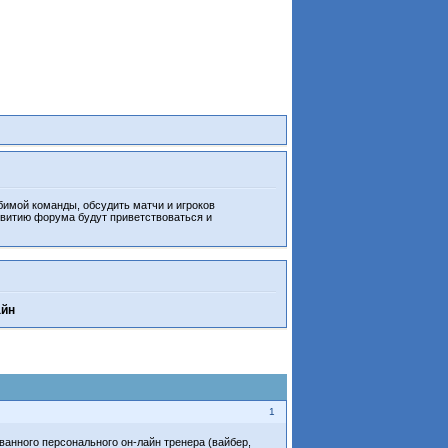
бимой команды, обсудить матчи и игроков
звитию форума будут приветствоваться и
айн
1
ванного персонального он-лайн тренера (вайбер,