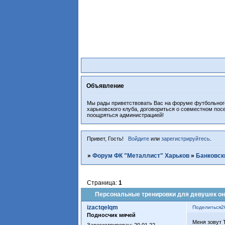
Объявление
Мы рады приветствовать Вас на форуме футбольного
харьковского клуба, договориться о совместном пос
поощряться администрацией!
Привет, Гость!
Войдите
или
зарегистрируйтесь
.
»
Форум ФК "Металлист" Харьков
»
Банковски
Страница:
1
Персональные тренировки для девушек он
izactqelqm
Поделиться
2
Подносчик мячей
Меня зовут 
Зарегистрирован
: 20.01.22