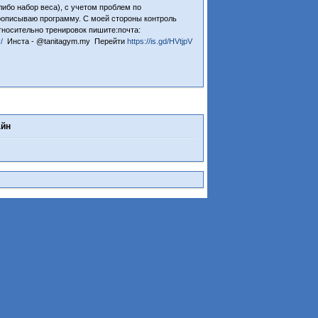
либо набор веса), с учетом проблем по
рописываю программу. С моей стороны контроль
тносительно тренировок пишите:почта:
/
Инста - @tanitagym.my Перейти
https://is.gd/HVtjpV
айн