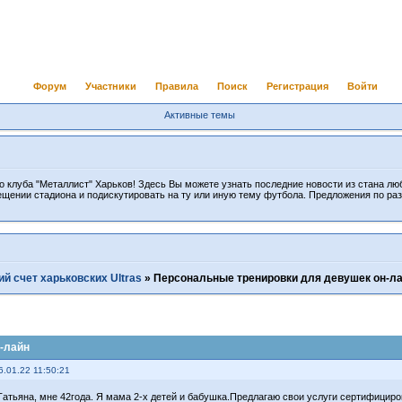
Форум
Участники
Правила
Поиск
Регистрация
Войти
Активные темы
 клуба "Металлист" Харьков! Здесь Вы можете узнать последние новости из стана лю
ещении стадиона и подискутировать на ту или иную тему футбола. Предложения по ра
й счет харьковских Ultras
»
Персональные тренировки для девушек он-л
-лайн
6.01.22 11:50:21
Татьяна, мне 42года. Я мама 2-х детей и бабушка.Предлагаю свои услуги сертифициро