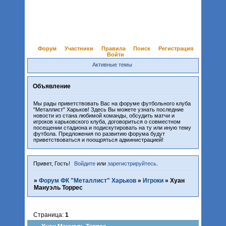
Форум
Участники
Правила
Поиск
Регистрация
Войти
Активные темы
Объявление
Мы рады приветствовать Вас на форуме футбольного клуба
"Металлист" Харьков! Здесь Вы можете узнать последние
новости из стана любимой команды, обсудить матчи и
игроков харьковского клуба, договориться о совместном
посещении стадиона и подискутировать на ту или иную тему
футбола. Предложения по развитию форума будут
приветствоваться и поощряться администрацией!
Привет, Гость!
Войдите
или
зарегистрируйтесь
.
»
Форум ФК "Металлист" Харьков
»
Игроки
»
Хуан
Мануэль Торрес
Страница:
1