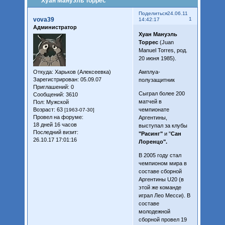
Хуан Мануэль Торрес
Поделиться
24.06.11
vova39
1
14:42:17
Администратор
Хуан Мануэль
Торрес
(Juan
Manuel Torres, род.
20 июня 1985).
Откуда:
Харьков (Алексеевка)
Амплуа-
Зарегистрирован
: 05.09.07
полузащитник
Приглашений:
0
Сыграл более 200
Сообщений:
3610
матчей в
Пол:
Мужской
Возраст:
63
чемпионате
[1963-07-30]
Провел на форуме:
Аргентины,
18 дней 16 часов
выступал за клубы
Последний визит:
"Расинг"
и "
Сан
26.10.17 17:01:16
Лоренцо".
В 2005 году стал
чемпионом мира в
составе сборной
Аргентины U20 (в
этой же команде
играл Лео Месси). В
составе
молодежной
сборной провел 19