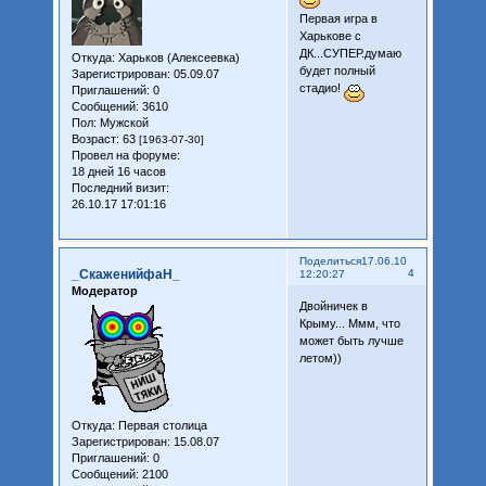
Первая игра в
Харькове с
ДК...СУПЕР.думаю
Откуда:
Харьков (Алексеевка)
будет полный
Зарегистрирован
: 05.09.07
стадио!
Приглашений:
0
Сообщений:
3610
Пол:
Мужской
Возраст:
63
[1963-07-30]
Провел на форуме:
18 дней 16 часов
Последний визит:
26.10.17 17:01:16
Поделиться
17.06.10
_СкаженийфаН_
4
12:20:27
Модератор
Двойничек в
Крыму... Ммм, что
может быть лучше
летом))
Откуда:
Первая столица
Зарегистрирован
: 15.08.07
Приглашений:
0
Сообщений:
2100