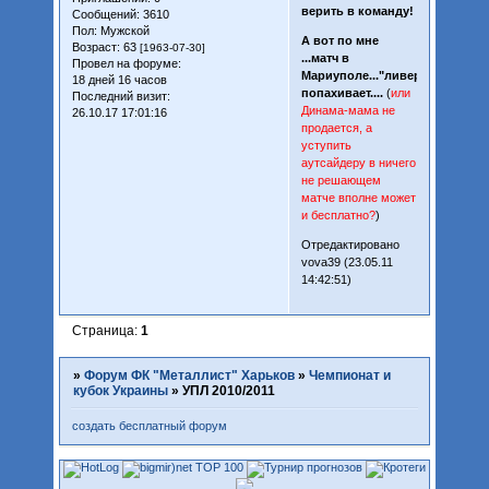
верить в команду!
Сообщений:
3610
Пол:
Мужской
А вот по мне
Возраст:
63
[1963-07-30]
...матч в
Провел на форуме:
Мариуполе..."ливерком"
18 дней 16 часов
попахивает....
(
или
Последний визит:
Динама-мама не
26.10.17 17:01:16
продается, а
уступить
аутсайдеру в ничего
не решающем
матче вполне может
и бесплатно?
)
Отредактировано
vova39 (23.05.11
14:42:51)
Страница:
1
»
Форум ФК "Металлист" Харьков
»
Чемпионат и
кубок Украины
»
УПЛ 2010/2011
создать бесплатный форум