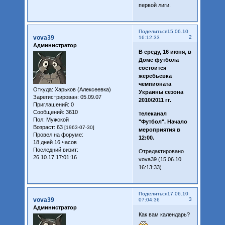
первой лиги.
Поделиться
15.06.10
vova39
2
16:12:33
Администратор
В среду, 16 июня, в
Доме футбола
состоится
жеребьевка
чемпионата
Откуда:
Харьков (Алексеевка)
Украины сезона
Зарегистрирован
: 05.09.07
2010/2011 гг.
Приглашений:
0
Сообщений:
3610
телеканал
Пол:
Мужской
"Футбол". Начало
Возраст:
63
[1963-07-30]
мероприятия в
Провел на форуме:
12:00.
18 дней 16 часов
Последний визит:
Отредактировано
26.10.17 17:01:16
vova39 (15.06.10
16:13:33)
Поделиться
17.06.10
vova39
3
07:04:36
Администратор
Как вам календарь?