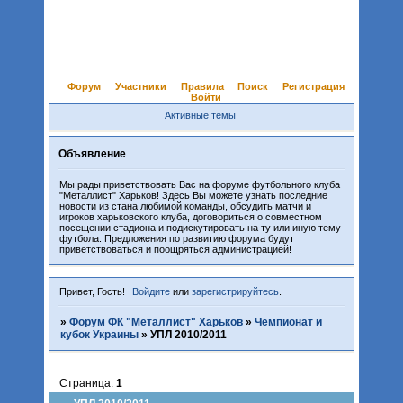
Форум
Участники
Правила
Поиск
Регистрация
Войти
Активные темы
Объявление
Мы рады приветствовать Вас на форуме футбольного клуба
"Металлист" Харьков! Здесь Вы можете узнать последние
новости из стана любимой команды, обсудить матчи и
игроков харьковского клуба, договориться о совместном
посещении стадиона и подискутировать на ту или иную тему
футбола. Предложения по развитию форума будут
приветствоваться и поощряться администрацией!
Привет, Гость!
Войдите
или
зарегистрируйтесь
.
»
Форум ФК "Металлист" Харьков
»
Чемпионат и
кубок Украины
»
УПЛ 2010/2011
Страница:
1