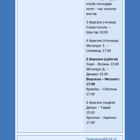
клуби-господарі
поля − час початку
матчів.
3 березня (четвер)
Севастополь −
Шахтар 19:00
4 березня (п’ятниця)
Металург З. −
Іллічівець 17:00
5 березня (субота)
Зоря − Волинь 13:00
Металург Д. −
Динамо 15:00
Ворскла − Металіст
17:00
Кривбас − Оболонь
17:00
6 березня (неділя)
Дніпро − Таврія
15:00
Арсенал − Карпати
17:00
Поделиться
08.04.11