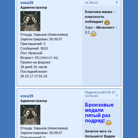
vova39
6
21:48:12
Администратор
Классика жанра –
классность
побеждает
Заря –
Металлист
–
0:2
Откуда:
Харьков (Алексеевка)
Зарегистрирован
: 05.09.07
Приглашений:
0
Сообщений:
3610
Пол:
Мужской
Возраст:
63
[1963-07-30]
Провел на форуме:
18 дней 16 часов
Последний визит:
26.10.17 17:01:16
Поделиться
23.05.11
vova39
7
13:54:43
Администратор
Бронзовые
медали
пятый раз
подряд!
Откуда:
Харьков (Алексеевка)
Хочется чего-то
Зарегистрирован
: 05.09.07
большего! Будем
Приглашений:
0