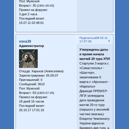
Пол:
Мужской
Возраст:
35
[1991-06-05]
Провел на форуме:
3 дня 2 часа
Последний визит:
15.07.11 02:48:01
Поделиться
09.02.11
vova39
5
17:07:30
Администратор
Утверждены даты
и время начала
матчей 20 тура УПЛ
Стартуем 3 марта с
«Севастополь» -
Откуда:
Харьков (Алексеевка)
«Шахтер»,
Зарегистрирован
: 05.09.07
заканчиваем 6
Приглашений:
0
марта с «Арсенал» -
Сообщений:
3610
«Карпаты»
Пол:
Мужской
Дирекція ПРЕМ’ЄР-
Возраст:
63
[1963-07-30]
ЛІГИ затвердила
Провел на форуме:
дати проведення
18 дней 16 часов
матчів 20-го туру
Последний визит:
(першого у весняній
26.10.17 17:01:16
частині змагань)
Епіцентр Чемпіонату
України відносно
базового дня туру, а