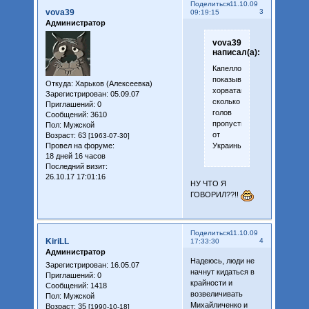
Поделиться
11.10.09
vova39
3
09:19:15
Администратор
vova39
написал(а):
Капелло
показывает
Откуда:
Харьков (Алексеевка)
хорватам,
Зарегистрирован
: 05.09.07
сколько
Приглашений:
0
голов
Сообщений:
3610
пропустит
Пол:
Мужской
от
Возраст:
63
[1963-07-30]
Украины
Провел на форуме:
18 дней 16 часов
Последний визит:
26.10.17 17:01:16
НУ ЧТО Я
ГОВОРИЛ??!!
Поделиться
11.10.09
KiriLL
4
17:33:30
Администратор
Надеюсь, люди не
Зарегистрирован
: 16.05.07
начнут кидаться в
Приглашений:
0
крайности и
Сообщений:
1418
возвеличивать
Пол:
Мужской
Михайличенко и
Возраст:
35
[1990-10-18]