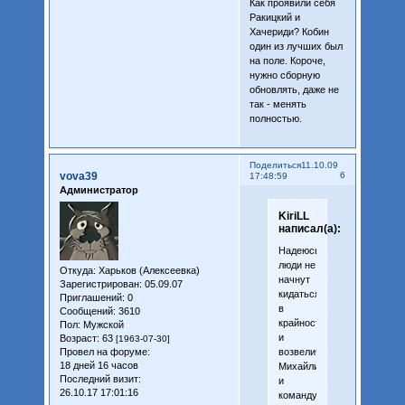
Как проявили себя
Ракицкий и
Хачериди? Кобин
один из лучших был
на поле. Короче,
нужно сборную
обновлять, даже не
так - менять
полностью.
Поделиться
11.10.09
vova39
6
17:48:59
Администратор
KiriLL
написал(а):
Надеюсь,
люди не
Откуда:
Харьков (Алексеевка)
начнут
Зарегистрирован
: 05.09.07
кидаться
Приглашений:
0
в
Сообщений:
3610
крайности
Пол:
Мужской
и
Возраст:
63
[1963-07-30]
возвеличивать
Провел на форуме:
18 дней 16 часов
Михайличенко
Последний визит:
и
26.10.17 17:01:16
команду