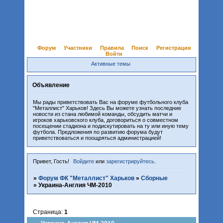
Форум
Участники
Правила
Поиск
Регистрация
Войти
Активные темы
Объявление
Мы рады приветствовать Вас на форуме футбольного клуба
"Металлист" Харьков! Здесь Вы можете узнать последние
новости из стана любимой команды, обсудить матчи и
игроков харьковского клуба, договориться о совместном
посещении стадиона и подискутировать на ту или иную тему
футбола. Предложения по развитию форума будут
приветствоваться и поощряться администрацией!
Привет, Гость!
Войдите
или
зарегистрируйтесь
.
»
Форум ФК "Металлист" Харьков
»
Сборные
»
Украина-Англия ЧМ-2010
Страница:
1