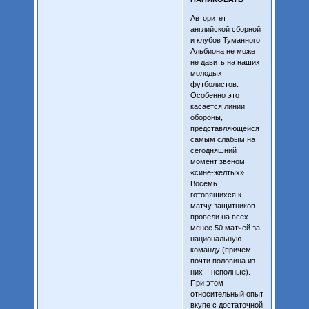
Авторитет
английской сборной
и клубов Туманного
Альбиона не может
не давить на наших
молодых
футболистов.
Особенно это
касается линии
обороны,
представляющейся
самым слабым на
сегодняшний
момент звеном
«сине-желтых».
Восемь
готовящихся к
матчу защитников
провели на всех
менее 50 матчей за
национальную
команду (причем
почти половина из
них – неполные).
При этом
относительный опыт
вкупе с достаточной