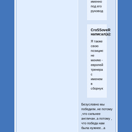
именно
под его
руководством...
CroSSoveR
написал(а):
Я также
свою
позицию
не
меняю -
европейского
тренера
с
именем
в
сборную!
Безусловно мы
победили..не потому
,что сильнее
англичан..а потому ,
что победа нам
была нужнее...а