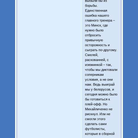
выбыли бы из
борьбы.
Единственная
ошибка нашего
главного тренера –
это Минск, где
нужно было
отбросить
привычную
осторожность и
сыграть по-другому.
Смелей,
раскованней, с
изюминкой – так,
чтобы мы диктовали
соперникам
условия, а не они
нам. Ведь выиграй
мы у белорусов, и
сегодня можно было
бы готовиться к
плей-офф. Но
Михайличенко не
рискнул. Или не
смогли этого
сделать сами
футболисты,
которые в сборной