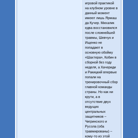
игровой практикой
на клубном уровне в
данный момент
имеют лишь Ярмаш
да Кучер. Михалик
едва восстановился
после сложнейшей
травмы, Шевчук и
Ищенко не
попадают в
основную обойму
«Шахтера», Кобин в
сборной без году
неделя, а Хачериди
и Ракицкий впервые
попали на
тренировочный сбор
главной команды
страны. Но как ни
крути, а в
отсутствие двух
ведущих
центральных
защитников –
Чигринского и
Русола (оба
травмированы) –
кому-то из этой