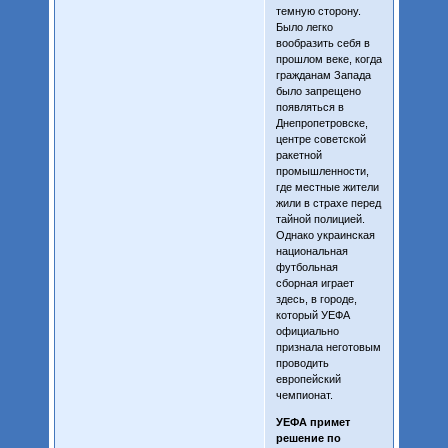
темную сторону.
Было легко
вообразить себя в
прошлом веке, когда
гражданам Запада
было запрещено
появляться в
Днепропетровске,
центре советской
ракетной
промышленности,
где местные жители
жили в страхе перед
тайной полицией.
Однако украинская
национальная
футбольная
сборная играет
здесь, в городе,
который УЕФА
официально
признала неготовым
проводить
европейский
чемпионат.
УЕФА примет
решение по