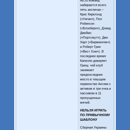
на 20 команд
набирается всего
пять англичан –
Крис Кирклэнд
(«Уиган»), Пол
Робинсон
(«Блэкберн»), Дэвид
Джеймс
(«Портсмут»), Джо
Харт («Бирмингем»)
и Роберт Грин
(«Вест Хэм»). В
последнее время
Капелло доверяет
Грину, чей клуб
занимает
предпоследнее
место в текущем
первенстве Англии с
активом в три очка и
пассивом в 11
пропущенных
мячей.
НЕЛЬЗЯ ИГРАТЬ
ПО ПРИВЫЧНОМУ
ШАБЛОНУ
Сборная Украины