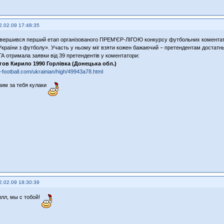
2.02.09 17:48:35
авершився перший етап організованого ПРЕМ’ЄР-ЛІГОЮ конкурсу футбольних коментатор
України з футболу». Участь у ньому міг взяти кожен бажаючий − претендентам достатнь
А отримала заявки від 39 претендентів у коментатори:
гов Кирило 1990 Горлівка (Донецька обл.)
-football.com/ukrainian/high/49943a78.html
жим за тебя кулаки
2.02.09 18:30:39
илл, мы с тобой!