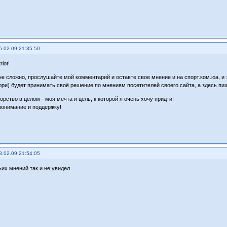
6.02.09 21:35:50
iot!
 не сложно, прослушайте мой комментарий и оставте свое мнение и на спорт.ком.юа, и 
юри) будет принимать своё решение по мнениям посетителей своего сайта, а здесь пиш
рство в целом - моя мечта и цель, к которой я очень хочу придти!
понимание и поддержку!
3.02.09 21:54:05
ьих мнений так и не увидел...