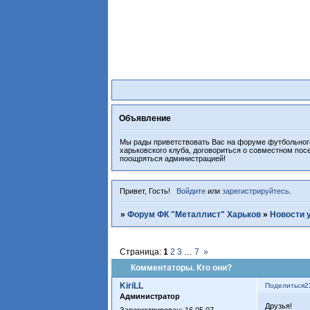
Объявление
Мы рады приветствовать Вас на форуме футбольного
харьковского клуба, договориться о совместном пос
поощряться администрацией!
Привет, Гость!
Войдите
или
зарегистрируйтесь
.
»
Форум ФК "Металлист" Харьков
»
Новости 
Страница:
1
2
3
…
7
»
Комментаторы. Кто они?
KiriLL
Поделиться
2
Администратор
Друзья!
Зарегистрирован
: 16.05.07