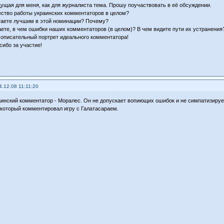
щая для меня, как для журналиста тема. Прошу поучаствовать в её обсуждении.
ество работы украинских комментаторов в целом?
таете лучшим в этой номинации? Почему?
аете, в чем ошибки наших комментаторов (в целом)? В чем видите пути их устранения
 описательный портрет идеального комментатора!
сибо за участие!
4.12.08 11:11:20
инский комментатор - Моралес. Он не допускает вопиющих ошибок и не симпатизируе
, который комментировал игру с Галатасараем.