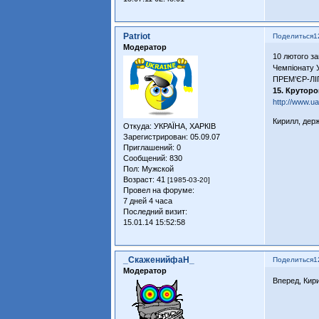
Patriot
Поделиться
1
Модератор
10 лютого з
Чемпіонату 
ПРЕМ’ЄР-ЛІГ
15. Круторо
http://www.ua
Кирилл, дер
Откуда:
УКРАЇНА, ХАРКІВ
Зарегистрирован
: 05.09.07
Приглашений:
0
Сообщений:
830
Пол:
Мужской
Возраст:
41
[1985-03-20]
Провел на форуме:
7 дней 4 часа
Последний визит:
15.01.14 15:52:58
_СкаженийфаН_
Поделиться
1
Модератор
Вперед, Кир