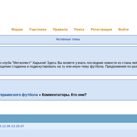
Форум
Участники
Правила
Поиск
Регистрация
Войти
Активные темы
 клуба "Металлист" Харьков! Здесь Вы можете узнать последние новости из стана лю
ещении стадиона и подискутировать на ту или иную тему футбола. Предложения по ра
украинского футбола
»
Комментаторы. Кто они?
3.12.08 23:29:37