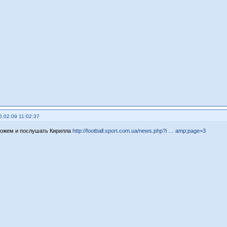
6.02.09 11:02:37
можем и послушать Кирилла
http://football.sport.com.ua/news.php?i … amp;page=3