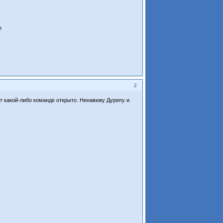
?
2
т какой-либо команде открыто. Ненавижу Дурепу и