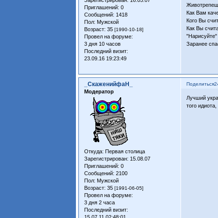
Животрепещу
Приглашений:
0
Как Вам кач
Сообщений:
1418
Кого Вы счи
Пол:
Мужской
Как Вы счит
Возраст:
35
[1990-10-18]
"Нарисуйте"
Провел на форуме:
3 дня 10 часов
Заранее спа
Последний визит:
23.09.16 19:23:49
_СкаженийфаН_
Поделиться
2
Модератор
Лучший укра
того идиота
Откуда:
Первая столица
Зарегистрирован
: 15.08.07
Приглашений:
0
Сообщений:
2100
Пол:
Мужской
Возраст:
35
[1991-06-05]
Провел на форуме:
3 дня 2 часа
Последний визит:
15.07.11 02:48:01