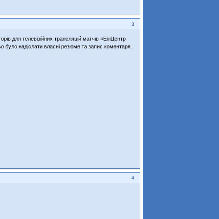
3
ів для телевізійних трансляцій матчів «ЕпіЦентр
о було надіслати власні резюме та запис коментаря.
4