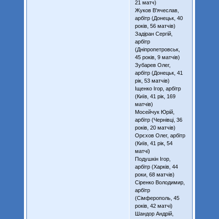
21 матч)
Жуков В'ячеслав,
арбітр (Донецьк, 40
років, 56 матчів)
Задіран Сергій,
арбітр
(Дніпропетровськ,
45 років, 9 матчів)
Зубарев Олег,
арбітр (Донецьк, 41
рік, 53 матчів)
Іщенко Ігор, арбітр
(Київ, 41 рік, 169
матчів)
Мосейчук Юрій,
арбітр (Чернівці, 36
років, 20 матчів)
Орєхов Олег, арбітр
(Київ, 41 рік, 54
матчі)
Подушкін Ігор,
арбітр (Харків, 44
роки, 68 матчів)
Сіренко Володимир,
арбітр
(Сімферополь, 45
років, 42 матчі)
Шандор Андрій,