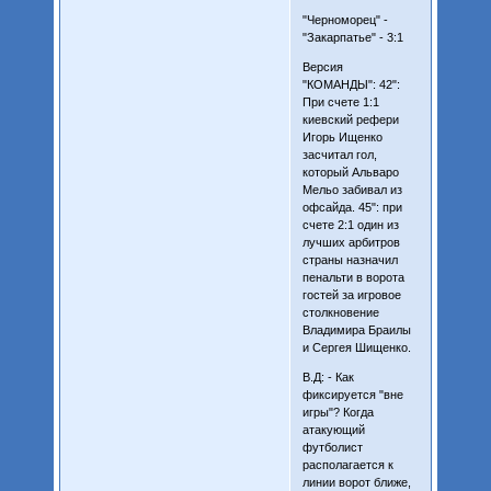
"Черноморец" -
"Закарпатье" - 3:1
Версия
"КОМАНДЫ": 42":
При счете 1:1
киевский рефери
Игорь Ищенко
засчитал гол,
который Альваро
Мельо забивал из
офсайда. 45": при
счете 2:1 один из
лучших арбитров
страны назначил
пенальти в ворота
гостей за игровое
столкновение
Владимира Браилы
и Сергея Шищенко.
В.Д: - Как
фиксируется "вне
игры"? Когда
атакующий
футболист
располагается к
линии ворот ближе,