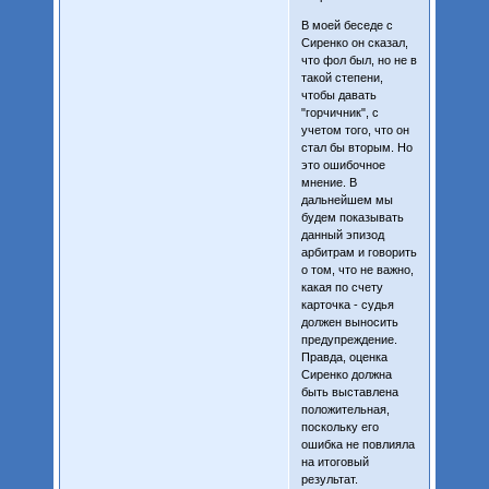
В моей беседе с
Сиренко он сказал,
что фол был, но не в
такой степени,
чтобы давать
"горчичник", с
учетом того, что он
стал бы вторым. Но
это ошибочное
мнение. В
дальнейшем мы
будем показывать
данный эпизод
арбитрам и говорить
о том, что не важно,
какая по счету
карточка - судья
должен выносить
предупреждение.
Правда, оценка
Сиренко должна
быть выставлена
положительная,
поскольку его
ошибка не повлияла
на итоговый
результат.