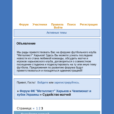
Форум
Участники
Правила
Поиск
Регистрация
Войти
Активные темы
Объявление
Мы рады приветствовать Вас на форуме футбольного клуба
"Металлист" Харьков! Здесь Вы можете узнать последние
новости из стана любимой команды, обсудить матчи и
игроков харьковского клуба, договориться о совместном
посещении стадиона и подискутировать на ту или иную тему
футбола. Предложения по развитию форума будут
приветствоваться и поощряться администрацией!
Привет, Гость!
Войдите
или
зарегистрируйтесь
.
»
Форум ФК "Металлист" Харьков
»
Чемпионат и
кубок Украины
»
Судейство матчей
Страница:
«
1
2
3