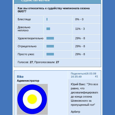
Судейство матчей
Как вы относитесь к судейству чемпионата сезона
06/07?
Блестяще
0% - 0
Довольно
11% - 3
неплохо
Удовлетворительно
29% - 8
Отрицательно
29% - 8
Просто ужос
29% - 8
Голосов:
27
;
Проголосовали:
27
Поделиться
18.03.08
Rike
41
16:35:49
Администратор
Юрий Вакс: "Это все
равно, что
дисквалифицировать
до конца сезона
Шовковского за
пропущенный гол"
Арбитр