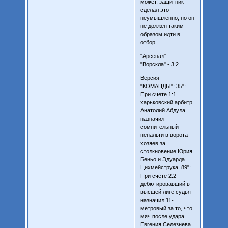
может, защитник
сделал это
неумышленно, но он
не должен таким
образом идти в
отбор.
"Арсенал" -
"Ворскла" - 3:2
Версия
"КОМАНДЫ": 35":
При счете 1:1
харьковский арбитр
Анатолий Абдула
назначил
сомнительный
пенальти в ворота
хозяев за
столкновение Юрия
Беньо и Эдуарда
Цихмейструка. 89":
При счете 2:2
дебютировавший в
высшей лиге судья
назначил 11-
метровый за то, что
мяч после удара
Евгения Селезнева