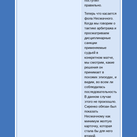
поступил
правильно.
Теперь что касается
фола Несмачного.
Когда мы говорим о
тактике арбитража и
просматриваем
дисциплинарные
санкции
применяемые
судьей в
конкретном матче,
мы смотрим, какие
решения он
принимает в
похожих эпизодах, и
видим, во всем ли
соблюдалась
последовательность.
В данном случае
этого не произошло.
Сиренко обязан был
показать
Несмачному как
минимум желтую
карточку, которая
стала бы для него
второй.