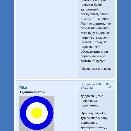
начался Кубок
автономной
республики, скоро
стартует чемпионат.
Так что сказать, что
без матчей высшей
лиги буду сидеть на
печи - есть калачи,
нельзя. К тому же
надеюсь, что
обслуживать игры
первой лиги мне
давать-то будут...
"Жизнь как она есть
Поделиться
20.03.08
Rike
42
17:20:22
Администратор
Дердо защитил
почти всех
подопечных...
Прошедший 21-й
тур вызвал массу
вопросов у
тренеров команд,