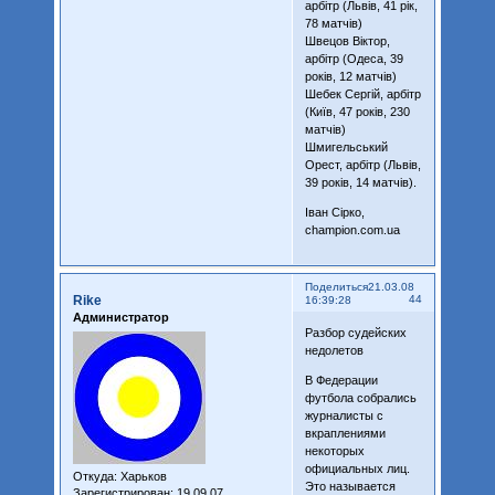
арбітр (Львів, 41 рік,
78 матчів)
Швецов Віктор,
арбітр (Одеса, 39
років, 12 матчів)
Шебек Сергій, арбітр
(Київ, 47 років, 230
матчів)
Шмигельський
Орест, арбітр (Львів,
39 років, 14 матчів).
Іван Сірко,
champion.com.ua
Поделиться
21.03.08
Rike
44
16:39:28
Администратор
Разбор судейских
недолетов
В Федерации
футбола собрались
журналисты с
вкраплениями
некоторых
официальных лиц.
Откуда:
Харьков
Это называется
Зарегистрирован
: 19.09.07