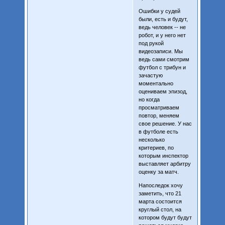
Ошибки у судей
были, есть и будут,
ведь человек -- не
робот, и у него нет
под рукой
видеозаписи. Мы
ведь сами смотрим
футбол с трибун и
зачастую
моментально
оцениваем эпизод,
но когда
просматриваем
повтор, меняем
свое решение. У нас
в футболе есть
несколько
критериев, по
которым инспектор
выставляет арбитру
оценку за матч.
Напоследок хочу
заметить, что 21
марта состоится
круглый стол, на
котором будут будут