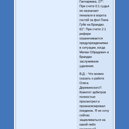
Ганчаржика. 27":
При счете 0:1 судья
не назначает
пенальти в ворота
гостей за фол Папа
Гуйе на Брандао.
61": При счете 2:1
рефери
ограничивается
предупреждениями
в ситуации, когда
Милан Обрадович и
Брандао
заслуживали
удаления.
В.Д: - Что можно
сказать о работе
Олега
Деревинского?.
Комитет арбитров
полностью
просмотрел и
проанализировал
поединок. Я не хочу
сейчас
зацикливаться на
какой-либо