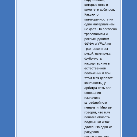
которые есть в
комитете арбитров.
Какую-то
категоричность ни
один материал нам
не дает. Но согласно
требованиям и
рекомендациям
ФИФА и УЕФА по
трактовке игры
рукой, если рука
фуболиста
находиться не в
естественном
положении и при
этом мяч цепляет
конечность, у
арбитра есть все
основания
назначить
штрафной или
пенальти. Многие
говорят, что мяч
попал в область
подмышки и так
далее. Но один из
ракурсов
показывает, что