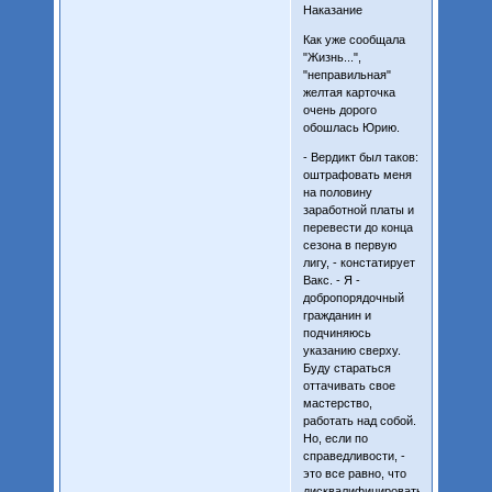
Наказание
Как уже сообщала
"Жизнь...",
"неправильная"
желтая карточка
очень дорого
обошлась Юрию.
- Вердикт был таков:
оштрафовать меня
на половину
заработной платы и
перевести до конца
сезона в первую
лигу, - констатирует
Вакс. - Я -
добропорядочный
гражданин и
подчиняюсь
указанию сверху.
Буду стараться
оттачивать свое
мастерство,
работать над собой.
Но, если по
справедливости, -
это все равно, что
дисквалифицировать