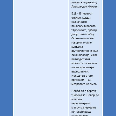
угодил в подмышку
Александру Чижову.
В.Д: - В первом
случае, когда
назначался
пенальти в ворота
"Арсенала", арбитр
допустил ошибку.
Опять-таки -- мы
говорим о силе
контакта
футболистов, и был
ли он вообще, и как
выглядит этот
момент со стороны
после просмотра
видеозаписи.
Исходя из этого,
признаем -- 11-
метрового не было.
Пенальти в ворота
"Ворсклы". Поверьте
мне, мы
пересмотрели
массу материалов
по такого рода
нарушениям,