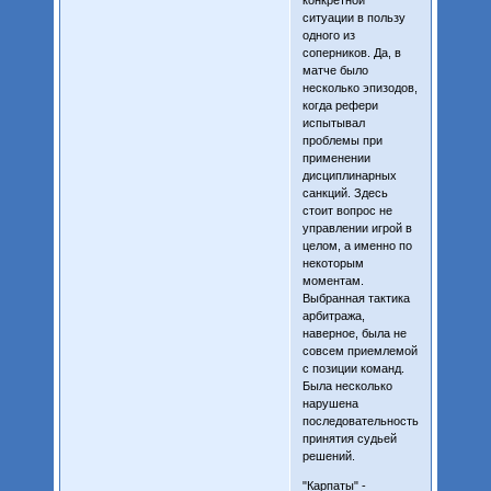
конкретной
ситуации в пользу
одного из
соперников. Да, в
матче было
несколько эпизодов,
когда рефери
испытывал
проблемы при
применении
дисциплинарных
санкций. Здесь
стоит вопрос не
управлении игрой в
целом, а именно по
некоторым
моментам.
Выбранная тактика
арбитража,
наверное, была не
совсем приемлемой
с позиции команд.
Была несколько
нарушена
последовательность
принятия судьей
решений.
"Карпаты" -