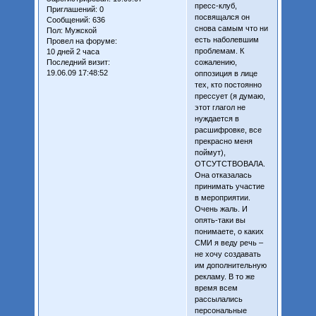
пресс-клуб,
Приглашений:
0
посвящался он
Сообщений:
636
снова самым что ни
Пол:
Мужской
есть наболевшим
Провел на форуме:
проблемам. К
10 дней 2 часа
Последний визит:
сожалению,
19.06.09 17:48:52
оппозиция в лице
тех, кто постоянно
прессует (я думаю,
этот глагол не
нуждается в
расшифровке, все
прекрасно меня
поймут),
ОТСУТСТВОВАЛА.
Она отказалась
принимать участие
в мероприятии.
Очень жаль. И
опять-таки вы
понимаете, о каких
СМИ я веду речь –
не хочу создавать
им дополнительную
рекламу. В то же
время всем
рассылались
персональные