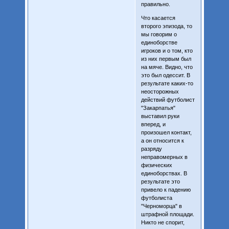
правильно.
Что касается
второго эпизода, то
мы говорим о
единоборстве
игроков и о том, кто
из них первым был
на мяче. Видно, что
это был одессит. В
результате каких-то
неосторожных
действий футболист
"Закарпатья"
выставил руки
вперед, и
произошел контакт,
а он относится к
разряду
неправомерных в
физических
единоборствах. В
результате это
привело к падению
футболиста
"Черноморца" в
штрафной площади.
Никто не спорит,