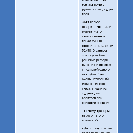
контакт мяча с
рукой, значит, судья
прав.
Хотя нельзя
говорить, что такой
момент - это
стопроцентный
пенальти. Он
относится к разряду
50х50. В данном
эпизоде любое
решение рефери
будет идти вразрез
с позицией одного
из клубов. Это
очень нехороший
момент, можно
сказать, один из
худших для
арбитров при
принятии решения.
- Почему тренеры
не хотят этого
понимать?
- Да потому что они