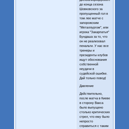
до конца сезона
Шовковского за
пропущенный гол в
том лее матче с
запорожским
"Металлургом", или
игрока "Закарпатья"
Бундаша за то, что
он не реализовал
пенальти. У нас все
тренеры и
президенты клубов
ищут обоснования
собственной
неудачи в
судейской ошибке.
Дай только повод!
Давление
Действительно,
после матча в Киеве
в сторону Вакса
было выпущено
столько критических
стрел, что ему было
непросто
справиться с таким