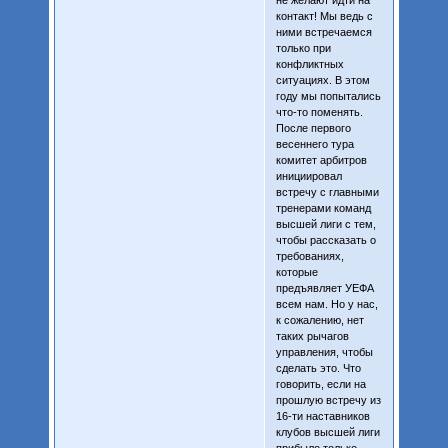
не желают идти на
контакт! Мы ведь с
ними встречаемся
только при
конфликтных
ситуациях. В этом
году мы попытались
что-то поменять.
После первого
весеннего тура
комитет арбитров
инициировал
встречу с главными
тренерами команд
высшей лиги с тем,
чтобы рассказать о
требованиях,
которые
предъявляет УЕФА
всем нам. Но у нас,
к сожалению, нет
таких рычагов
управления, чтобы
сделать это. Что
говорить, если на
прошлую встречу из
16-ти наставников
клубов высшей лиги