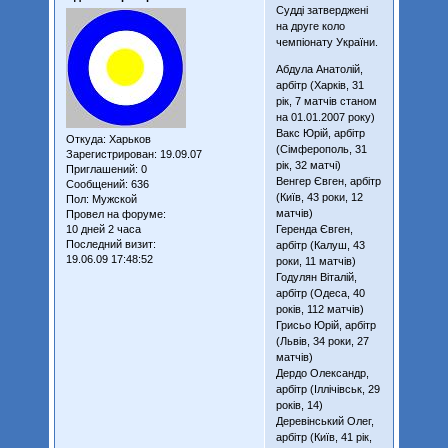
Судді затверджені
на друге коло
чемпіонату України.
Абдула Анатолій,
арбітр (Харків, 31
рік, 7 матчів станом
на 01.01.2007 року)
Вакс Юрій, арбітр
Откуда:
Харьков
(Сімферополь, 31
Зарегистрирован
: 19.09.07
рік, 32 матчі)
Приглашений:
0
Венгер Євген, арбітр
Сообщений:
636
(Київ, 43 роки, 12
Пол:
Мужской
матчів)
Провел на форуме:
Геренда Євген,
10 дней 2 часа
Последний визит:
арбітр (Калуш, 43
19.06.09 17:48:52
роки, 11 матчів)
Годулян Віталій,
арбітр (Одеса, 40
років, 112 матчів)
Грисьо Юрій, арбітр
(Львів, 34 роки, 27
матчів)
Дердо Олександр,
арбітр (Іллічівськ, 29
років, 14)
Деревінський Олег,
арбітр (Київ, 41 рік,