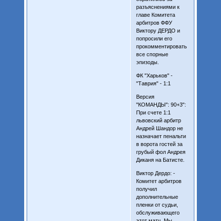
разъяснениями к
главе Комитета
арбитров ФФУ
Виктору ДЕРДО и
попросили его
прокомментировать
все спорные
эпизоды.
ФК "Харьков" -
"Таврия" - 1:1
Версия
"КОМАНДЫ": 90+3":
При счете 1:1
львовский арбитр
Андрей Шандор не
назначает пенальти
в ворота гостей за
грубый фол Андрея
Диканя на Батисте.
Виктор Дердо: -
Комитет арбитров
получил
дополнительные
пленки от судьи,
обслуживающего
этот матч. Мы