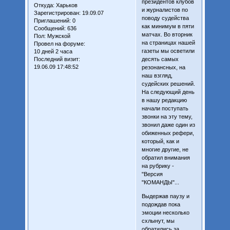
президентов клубов
Откуда:
Харьков
и журналистов по
Зарегистрирован
: 19.09.07
поводу судейства
Приглашений:
0
как минимум в пяти
Сообщений:
636
матчах. Во вторник
Пол:
Мужской
на страницах нашей
Провел на форуме:
газеты мы осветили
10 дней 2 часа
Последний визит:
десять самых
19.06.09 17:48:52
резонансных, на
наш взгляд,
судейских решений.
На следующий день
в нашу редакцию
начали поступать
звонки на эту тему,
звонил даже один из
обиженных рефери,
который, как и
многие другие, не
обратил внимания
на рубрику -
"Версия
"КОМАНДЫ"...
Выдержав паузу и
подождав пока
эмоции несколько
схлынут, мы
обратились за