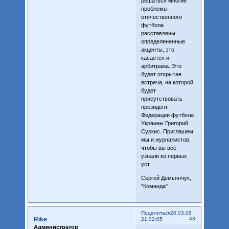
решаться многие
проблемы
отечественного
футбола
расставлены
определененные
акценты, это
касается и
арбитража. Это
будет открытая
встреча, на которой
будет
присутствовать
президент
Федерации футбола
Украины Григорий
Суркис. Приглашем
мы и журналистов,
чтобы вы все
узнали из первых
уст.
Сергей Демьянчук,
"Команда"
Поделиться
20.03.08
Rike
43
21:02:05
Администратор