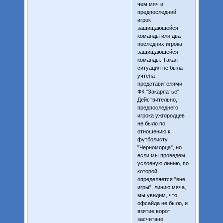
чем мяч и
предпоследний
игрок
защищающейся
команды или два
последних игрока
защищающейся
команды. Такая
ситуация не была
учтена
представителями
ФК "Закарпатье".
Действительно,
предпоследнего
игрока ужгородцев
не было по
отношению к
футболисту
"Черноморца", но
если мы проведем
условную линию, по
которой
определяется "вне
игры", линию мяча,
мы увидим, что
офсайда не было, и
взятие ворот
засчитано