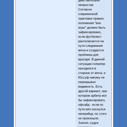
действительно
непростая.
Согласно
современной
трактовке правил,
положения "вне
игры" должно быть
зафиксировано,
если футболист
располагается на
пути следования
мяча и создается
проблема для
вратаря. В данной
ситуации голкипер
находился в
стороне от мяча, и
Юссуф никому не
перекрывал
видимость. Есть
другой вариант, при
котором арбитр мог
бы зафиксировать
офсайд - если по
пути мяч коснулся
нигерийца, но этого
не произошло.
Значит, судья