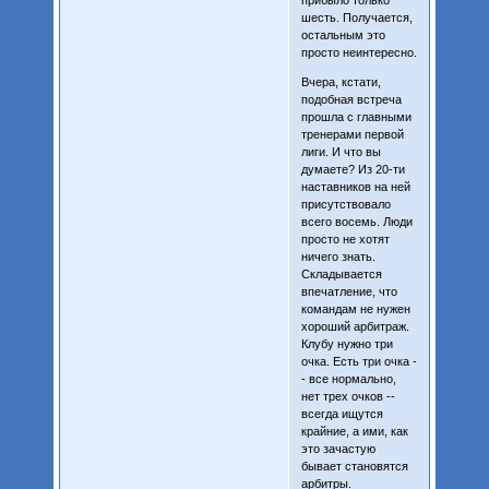
прибыло только
шесть. Получается,
остальным это
просто неинтересно.
Вчера, кстати,
подобная встреча
прошла с главными
тренерами первой
лиги. И что вы
думаете? Из 20-ти
наставников на ней
присутствовало
всего восемь. Люди
просто не хотят
ничего знать.
Складывается
впечатление, что
командам не нужен
хороший арбитраж.
Клубу нужно три
очка. Есть три очка -
- все нормально,
нет трех очков --
всегда ищутся
крайние, а ими, как
это зачастую
бывает становятся
арбитры.