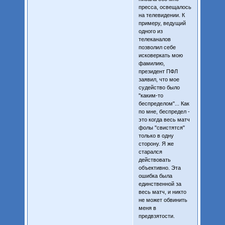
пресса, освещалось
на телевидении. К
примеру, ведущий
одного из
телеканалов
позволил себе
исковеркать мою
фамилию,
президент ПФЛ
заявил, что мое
судейство было
"каким-то
беспределом"... Как
по мне, беспредел -
это когда весь матч
фолы "свистятся"
только в одну
сторону. Я же
старался
действовать
объективно. Эта
ошибка была
единственной за
весь матч, и никто
не может обвинить
меня в
предвзятости.