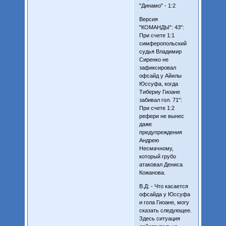
"Динамо" - 1:2
Версия
"КОМАНДЫ": 43":
При счете 1:1
симферопольский
судья Владимир
Сиренко не
зафиксировал
офсайд у Айилы
Юссуфа, когда
Тибериу Гиоане
забивал гол. 71":
При счете 1:2
рефери не вынес
даже
предупреждения
Андрею
Несмачному,
который грубо
атаковал Дениса
Кожанова.
В.Д: - Что касается
офсайда у Юссуфа
и гола Гиоане, могу
сказать следующее.
Здесь ситуация