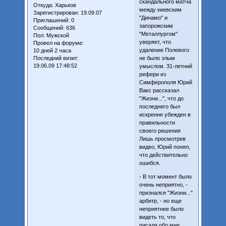
скандального матча
Откуда:
Харьков
между киевским
Зарегистрирован
: 19.09.07
"Динамо" и
Приглашений:
0
запорожским
Сообщений:
636
"Металлургом"
Пол:
Мужской
уверяет, что
Провел на форуме:
удаление Полевого
10 дней 2 часа
Последний визит:
не было злым
19.06.09 17:48:52
умыслом. 31-летний
рефери из
Симферополя Юрий
Вакс рассказал
"Жизни...", что до
последнего был
искренне убежден в
правильности
своего решения
Лишь просмотрев
видео, Юрий понял,
что действительно
ошибся.
- В тот момент было
очень неприятно, -
признался "Жизни..."
арбитр, - но еще
неприятнее было
видеть то, что
писала обо мне