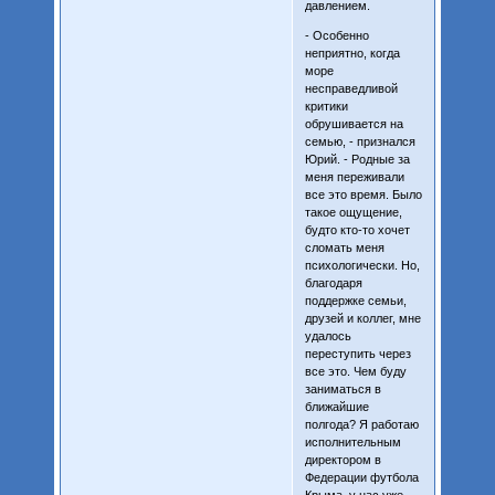
давлением.
- Особенно
неприятно, когда
море
несправедливой
критики
обрушивается на
семью, - признался
Юрий. - Родные за
меня переживали
все это время. Было
такое ощущение,
будто кто-то хочет
сломать меня
психологически. Но,
благодаря
поддержке семьи,
друзей и коллег, мне
удалось
переступить через
все это. Чем буду
заниматься в
ближайшие
полгода? Я работаю
исполнительным
директором в
Федерации футбола
Крыма, у нас уже