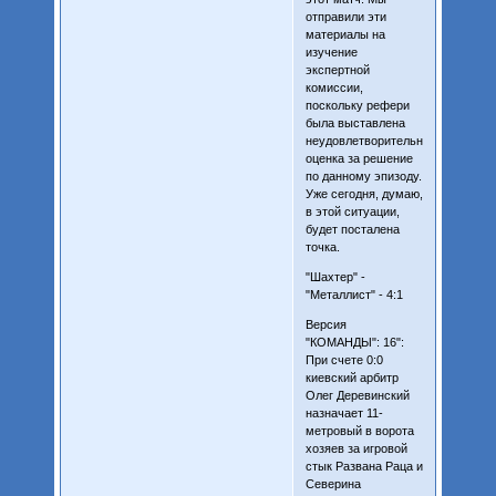
отправили эти
материалы на
изучение
экспертной
комиссии,
поскольку рефери
была выставлена
неудовлетворительная
оценка за решение
по данному эпизоду.
Уже сегодня, думаю,
в этой ситуации,
будет посталена
точка.
"Шахтер" -
"Металлист" - 4:1
Версия
"КОМАНДЫ": 16":
При счете 0:0
киевский арбитр
Олег Деревинский
назначает 11-
метровый в ворота
хозяев за игровой
стык Развана Раца и
Северина