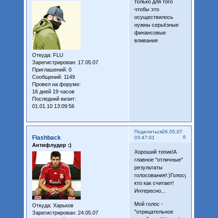
только для того
чтобы это
осуществилось
нужны серьёзные
финансовые
вливания
Откуда:
FLU
Зарегистрирован
: 17.05.07
Приглашений:
0
Сообщений:
1149
Провел на форуме:
16 дней 19 часов
Последний визит:
01.01.10 13:09:56
Поделиться
26.05.07
Flashback
6
03:47:01
Антифлудер :)
Хороший топик!А
главное "отличные"
результаты
голосования!:)Голосуйте,
кто как считает!
Интересно...
Мой голос -
Откуда:
Харьков
"отрицательное
Зарегистрирован
: 24.05.07