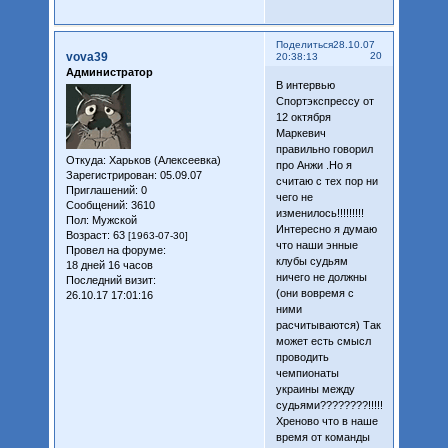
Поделиться
28.10.07
vova39
20
20:38:13
Администратор
В интервью
Спортэкспрессу от
12 октября
Маркевич
правильно говорил
Откуда:
Харьков (Алексеевка)
про Анжи .Но я
Зарегистрирован
: 05.09.07
считаю с тех пор ни
Приглашений:
0
чего не
Сообщений:
3610
изменилось!!!!!!!!!
Пол:
Мужской
Интересно я думаю
Возраст:
63
[1963-07-30]
что наши энные
Провел на форуме:
клубы судьям
18 дней 16 часов
ничего не должны
Последний визит:
(они вовремя с
26.10.17 17:01:16
ними
расчитываются) Так
может есть смысл
проводить
чемпионаты
украины между
судьями????????!!!!!!!
Хреново что в наше
время от команды