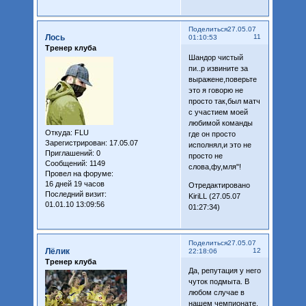
Поделиться
27.05.07
Лось
11
01:10:53
Тренер клуба
Шандор чистый
пи..р извините за
выражене,поверьте
это я говорю не
просто так,был матч
с участием моей
любимой команды
Откуда:
FLU
где он просто
Зарегистрирован
: 17.05.07
исполнял,и это не
Приглашений:
0
просто не
Сообщений:
1149
слова,фу,мля"!
Провел на форуме:
16 дней 19 часов
Отредактировано
Последний визит:
KiriLL (27.05.07
01.01.10 13:09:56
01:27:34)
Поделиться
27.05.07
Лёлик
12
22:18:06
Тренер клуба
Да, репутация у него
чуток подмыта. В
любом случае в
нашем чемпионате,