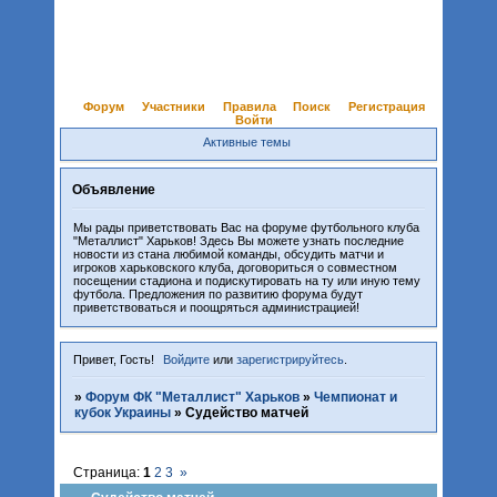
Форум
Участники
Правила
Поиск
Регистрация
Войти
Активные темы
Объявление
Мы рады приветствовать Вас на форуме футбольного клуба
"Металлист" Харьков! Здесь Вы можете узнать последние
новости из стана любимой команды, обсудить матчи и
игроков харьковского клуба, договориться о совместном
посещении стадиона и подискутировать на ту или иную тему
футбола. Предложения по развитию форума будут
приветствоваться и поощряться администрацией!
Привет, Гость!
Войдите
или
зарегистрируйтесь
.
»
Форум ФК "Металлист" Харьков
»
Чемпионат и
кубок Украины
»
Судейство матчей
Страница:
1
2
3
»