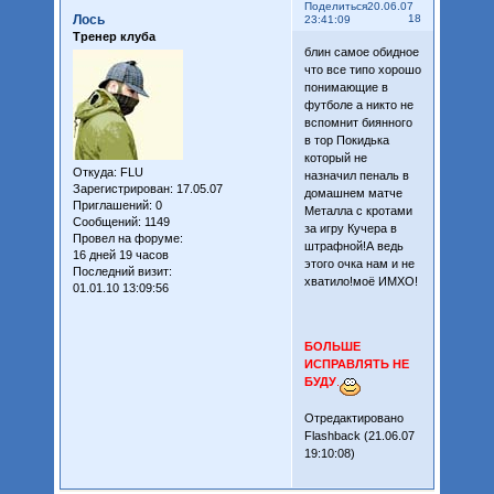
Поделиться
20.06.07
Лось
18
23:41:09
Тренер клуба
блин самое обидное
что все типо хорошо
понимающие в
футболе а никто не
вспомнит биянного
в тор Покидька
который не
Откуда:
FLU
назначил пеналь в
Зарегистрирован
: 17.05.07
домашнем матче
Приглашений:
0
Металла с кротами
Сообщений:
1149
за игру Кучера в
Провел на форуме:
штрафной!А ведь
16 дней 19 часов
этого очка нам и не
Последний визит:
хватило!моё ИМХО!
01.01.10 13:09:56
БОЛЬШЕ
ИСПРАВЛЯТЬ НЕ
БУДУ
.
Отредактировано
Flashback (21.06.07
19:10:08)