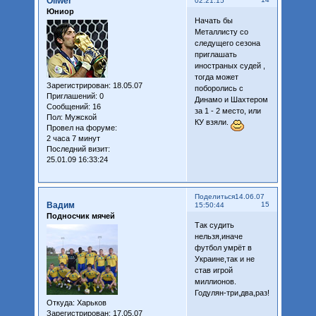
Oliwer
02:21:15
Юниор
Начать бы
Металлисту со
следущего сезона
приглашать
иностраных судей ,
тогда может
Зарегистрирован
: 18.05.07
поборолись с
Приглашений:
0
Динамо и Шахтером
Сообщений:
16
за 1 - 2 место, или
Пол:
Мужской
КУ взяли.
Провел на форуме:
2 часа 7 минут
Последний визит:
25.01.09 16:33:24
Поделиться
14.06.07
Вадим
15
15:50:44
Подносчик мячей
Так судить
нельзя,иначе
футбол умрёт в
Украине,так и не
став игрой
миллионов.
Годулян-три,два,раз!
Откуда:
Харьков
Зарегистрирован
: 17.05.07