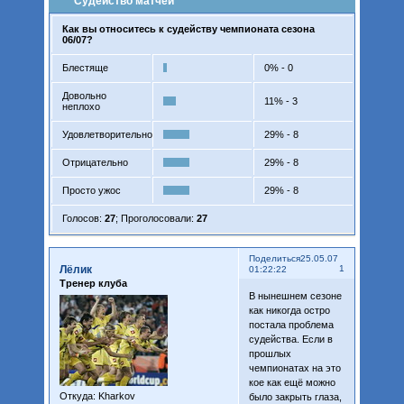
Судейство матчей
Как вы относитесь к судейству чемпионата сезона
06/07?
Блестяще
0% - 0
Довольно
11% - 3
неплохо
Удовлетворительно
29% - 8
Отрицательно
29% - 8
Просто ужос
29% - 8
Голосов:
27
;
Проголосовали:
27
Поделиться
25.05.07
Лёлик
1
01:22:22
Тренер клуба
В нынешнем сезоне
как никогда остро
постала проблема
судейства. Если в
прошлых
чемпионатах на это
кое как ещё можно
Откуда:
Kharkov
было закрыть глаза,