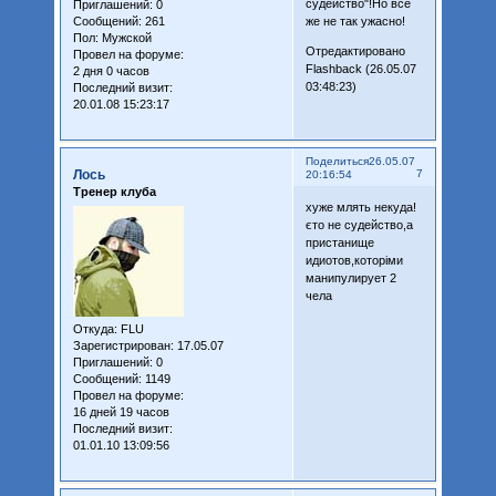
судейство"!Но всё
Приглашений:
0
Сообщений:
261
же не так ужасно!
Пол:
Мужской
Отредактировано
Провел на форуме:
Flashback (26.05.07
2 дня 0 часов
03:48:23)
Последний визит:
20.01.08 15:23:17
Поделиться
26.05.07
Лось
7
20:16:54
Тренер клуба
хуже млять некуда!
єто не судейство,а
пристанище
идиотов,которіми
манипулирует 2
чела
Откуда:
FLU
Зарегистрирован
: 17.05.07
Приглашений:
0
Сообщений:
1149
Провел на форуме:
16 дней 19 часов
Последний визит:
01.01.10 13:09:56