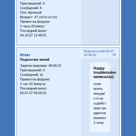
Приглашений:
0
Сообщений:
8
Пол:
Мужской
Возраст:
47
[1978-10-25]
Провел на форуме:
2 часа 29 минут
Последний визит:
04.10.07 12:48:01
Поделиться
18.06.07
Игнат
16
10:36:02
Подносчик мячей
Зарегистрирован
: 08.06.07
Happy
Приглашений:
0
troublemaker
Сообщений:
11
написал(а):
Провел на форуме:
1 час 52 минуты
хуже
Последний визит:
млять
05.07.07 09:09:25
некуда!
єто не
судейство,а
пристанище
идиотов,которіми
манипулирует
2 чела