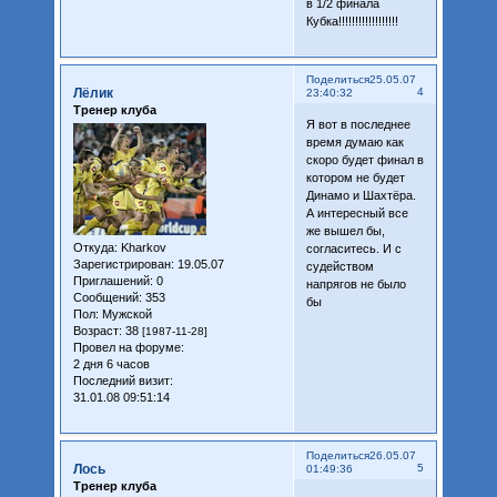
в 1/2 финала
Кубка!!!!!!!!!!!!!!!!!!
Поделиться
25.05.07
Лёлик
4
23:40:32
Тренер клуба
Я вот в последнее
время думаю как
скоро будет финал в
котором не будет
Динамо и Шахтёра.
А интересный все
же вышел бы,
Откуда:
Kharkov
согласитесь. И с
Зарегистрирован
: 19.05.07
судейством
Приглашений:
0
напрягов не было
Сообщений:
353
бы
Пол:
Мужской
Возраст:
38
[1987-11-28]
Провел на форуме:
2 дня 6 часов
Последний визит:
31.01.08 09:51:14
Поделиться
26.05.07
Лось
5
01:49:36
Тренер клуба