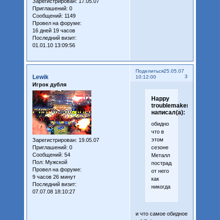
Зарегистрирован
: 17.05.07
Приглашений:
0
Сообщений:
1149
Провел на форуме:
16 дней 19 часов
Последний визит:
01.01.10 13:09:56
Поделиться
25.05.07
Lewik
3
10:12:00
Игрок дубля
Happy
troublemaker
написал(а):
обидно
что в
этом
Зарегистрирован
: 19.05.07
сезоне
Приглашений:
0
Сообщений:
54
Металл
Пол:
Мужской
пострадал
Провел на форуме:
от него
9 часов 26 минут
как
Последний визит:
никогда
07.07.08 18:10:27
и что самое обидное