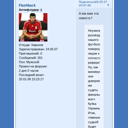
Поделиться
26.05.07
Flashback
8
20:47:48
Антифлудер :)
А как вам эта
новость?
Неужели
руководители
нашего
футбола
Откуда:
Харьков
повернулось
Зарегистрирован
: 24.05.07
лицом к
Приглашений:
0
Сообщений:
261
отечественным
Пол:
Мужской
рефери?
Провел на форуме:
Ну, как
2 дня 0 часов
минимум,
Последний визит:
они
20.01.08 15:23:17
доверяют
им
судить
финальный
матч
Кубка
Украины.
Итак,
главным
судьей
будет