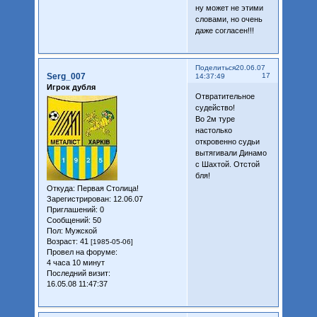
ну может не этими
словами, но очень
даже согласен!!!
Поделиться
20.06.07
Serg_007
17
14:37:49
Игрок дубля
Отвратительное
судейство!
Во 2м туре
настолько
откровенно судьи
вытягивали Динамо
с Шахтой. Отстой
бля!
Откуда:
Первая Столица!
Зарегистрирован
: 12.06.07
Приглашений:
0
Сообщений:
50
Пол:
Мужской
Возраст:
41
[1985-05-06]
Провел на форуме:
4 часа 10 минут
Последний визит:
16.05.08 11:47:37