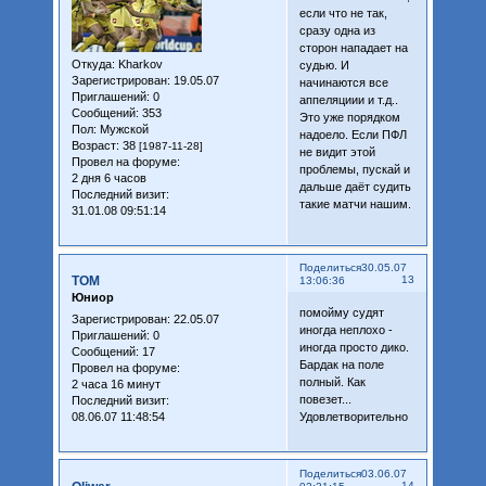
если что не так,
сразу одна из
сторон нападает на
Откуда:
Kharkov
судью. И
Зарегистрирован
: 19.05.07
начинаются все
Приглашений:
0
аппеляциии и т.д..
Сообщений:
353
Это уже порядком
Пол:
Мужской
надоело. Если ПФЛ
Возраст:
38
[1987-11-28]
не видит этой
Провел на форуме:
проблемы, пускай и
2 дня 6 часов
дальше даёт судить
Последний визит:
такие матчи нашим.
31.01.08 09:51:14
Поделиться
30.05.07
TOM
13
13:06:36
Юниор
помойму судят
Зарегистрирован
: 22.05.07
иногда неплохо -
Приглашений:
0
иногда просто дико.
Сообщений:
17
Бардак на поле
Провел на форуме:
полный. Как
2 часа 16 минут
повезет...
Последний визит:
08.06.07 11:48:54
Удовлетворительно
Поделиться
03.06.07
14