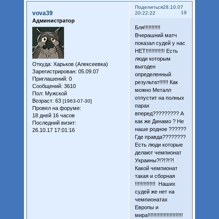
Поделиться
28.10.07
vova39
19
20:22:22
Администратор
Бля!!!!!!!!!!!
Вчерашний матч
показал судей у нас
НЕТ!!!!!!!!!!!!! Есть
люди которым
Откуда:
Харьков (Алексеевка)
выгоден
Зарегистрирован
: 05.09.07
определенный
Приглашений:
0
результат!!!!!! Как
Сообщений:
3610
можно Металл
Пол:
Мужской
отпустит на полных
Возраст:
63
[1963-07-30]
парах
Провел на форуме:
вперед????????? А
18 дней 16 часов
как же Динамо ? Не
Последний визит:
наше родное ??????
26.10.17 17:01:16
Где правда????????
Есть люди которые
делают чемпионат
Украины?!?!?!?!
Какой чемпионат
такая и сборная
!!!!!!!!!!!!!! Наших
судей же нет на
чемпионатах
Европы и
мира!!!!!!!!!!!!!!!!!!!!!!!!