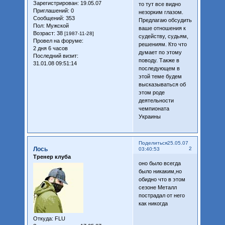
Зарегистрирован
: 19.05.07
то тут все видно
Приглашений:
0
незорким глазом.
Сообщений:
353
Предлагаю обсудить
Пол:
Мужской
ваше отношения к
Возраст:
38
[1987-11-28]
судейству, судьям,
Провел на форуме:
решениям. Кто что
2 дня 6 часов
думает по этому
Последний визит:
поводу. Также в
31.01.08 09:51:14
последующем в
этой теме будем
высказываться об
этом роде
деятельности
чемпионата
Украины
Поделиться
25.05.07
Лось
2
03:40:53
Тренер клуба
оно было всегда
было никаким,но
обидно что в этом
сезоне Металл
пострадал от него
как никогда
Откуда:
FLU