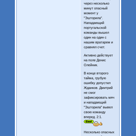
через несколько
минут опасный
момент у
"Эшторила".
Нападающий
португальской
команды вышел
один на один с
нашим вратарем и
сравнял счет.
Активно действует
на поле Денис
Олейник.
В конце второго
тайма, грубую
ошибку допустил
Жданков. Дмитрий
не смог
зафиксировать мяч
и нападающий
"Эшторила" вывел
свою команду
вперед. 2:1.
Несколько опасных