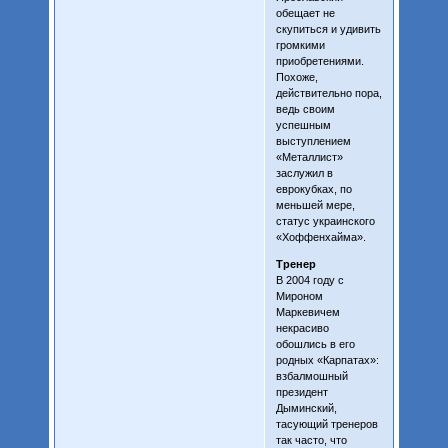
обещает не
скупиться и удивить
громкими
приобретениями.
Похоже,
действительно пора,
ведь своим
успешным
выступлением
«Металлист»
заслужил в
еврокубках, по
меньшей мере,
статус украинского
«Хоффенхайма».
Тренер
В 2004 году с
Мироном
Маркевичем
некрасиво
обошлись в его
родных «Карпатах»:
взбалмошный
президент
Дыминский,
тасующий тренеров
так часто, что