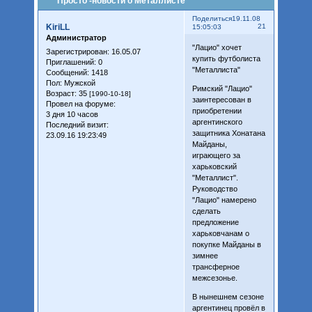
Просто -новости о Металлисте
Поделиться
19.11.08
KiriLL
21
15:05:03
Администратор
"Лацио" хочет
Зарегистрирован
: 16.05.07
купить футболиста
Приглашений:
0
"Металлиста"
Сообщений:
1418
Пол:
Мужской
Римский "Лацио"
Возраст:
35
[1990-10-18]
заинтересован в
Провел на форуме:
приобретении
3 дня 10 часов
аргентинского
Последний визит:
защитника Хонатана
23.09.16 19:23:49
Майданы,
играющего за
харьковский
"Металлист".
Руководство
"Лацио" намерено
сделать
предложение
харьковчанам о
покупке Майданы в
зимнее
трансферное
межсезонье.
В нынешнем сезоне
аргентинец провёл в