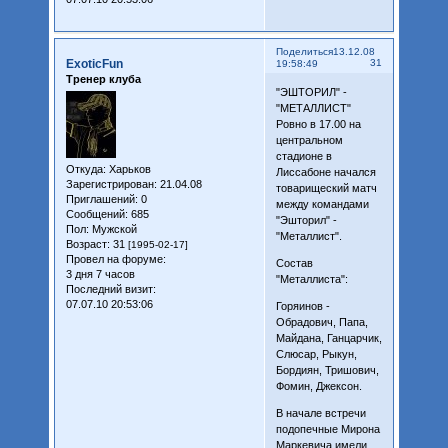
Поделиться
13.12.08
ExoticFun
31
19:58:49
Тренер клуба
"ЭШТОРИЛ" -
"МЕТАЛЛИСТ"
Ровно в 17.00 на
центральном
стадионе в
Откуда:
Харьков
Лиссабоне начался
Зарегистрирован
: 21.04.08
товарищеский матч
Приглашений:
0
между командами
Сообщений:
685
"Эшторил" -
Пол:
Мужской
"Металлист".
Возраст:
31
[1995-02-17]
Провел на форуме:
Состав
3 дня 7 часов
"Металлиста":
Последний визит:
07.07.10 20:53:06
Горяинов -
Обрадович, Папа,
Майдана, Ганцарчик,
Слюсар, Рыкун,
Бордиян, Тришович,
Фомин, Джексон.
В начале встречи
подопечные Мирона
Маркевича имели,