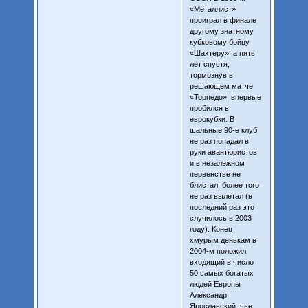
«Металлист»
проиграл в финале
другому знатному
кубковому бойцу
«Шахтеру», а пять
лет спустя,
тормознув в
решающем матче
«Торпедо», впервые
пробился в
еврокубки. В
шальные 90-е клуб
не раз попадал в
руки авантюристов
и в незалежном
первенстве не
блистал, более того
не раз вылетал (в
последний раз это
случилось в 2003
году). Конец
хмурым денькам в
2004-м положил
входящий в число
50 самых богатых
людей Европы
Александр
Ярославский, чье