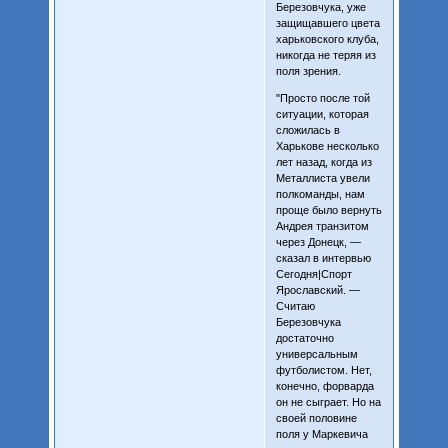
Березовчука, уже
защищавшего цвета
харьковского клуба,
никогда не теряя из
поля зрения.
"Просто после той
ситуации, которая
сложилась в
Харькове несколько
лет назад, когда из
Металлиста увели
полкоманды, нам
проще было вернуть
Андрея транзитом
через Донецк, —
сказал в интервью
Сегодня|Спорт
Ярославский. —
Считаю
Березовчука
достаточно
универсальным
футболистом. Нет,
конечно, форварда
он не сыграет. Но на
своей половине
поля у Маркевича