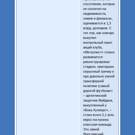
сосотояние, которое
он сколотил на
недвижимости,
химии и финансах,
оценивается в 1,3
млрд. долларов. С
тех пор, как олигарх
выкупил
контрольный пакет
акций клуба,
«Металлист» только
развивается:
реконструирован
стадион, приглашен
серьезный тренер и
при довольно умной
трансферной
политике (самый
дорогой футболист
– аргентинский
защитник Майдана,
выкупленный у
«Бока Хуниорс», –
стоил всего 2,1 млн.
евро) построена
классная команда.
Это зимой
Ярославский