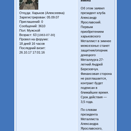
имена"
Об этом заявил
Откуда:
Харьков (Алексеевка)
президент клуба
Зарегистрирован
: 05.09.07
Александр
Приглашений:
0
Ярославский.
Сообщений:
3610
Первым
Пол:
Мужской
приобретением
Возраст:
63
[1963-07-30]
харьковского
Провел на форуме:
Металлист в зимнее
18 дней 16 часов
межсезонье станет
Последний визит:
защитник/опорник
26.10.17 17:01:16
донецкого
Металлурга 27-
летний Андрей
Березовчук.
Финансовая сторона
не разглашается,
контракт будет
подписан в
ближайшее время.
Срок действия —
3,5 года.
По словам
президента
Металлиста
Александра
Ярославского,