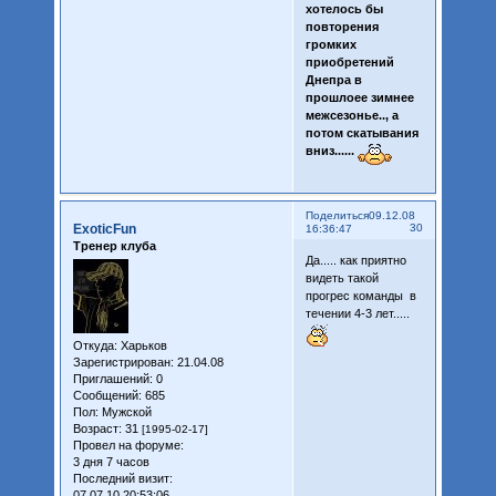
хотелось бы
повторения
громких
приобретений
Днепра в
прошлоее зимнее
межсезонье.., а
потом скатывания
вниз......
Поделиться
09.12.08
ExoticFun
30
16:36:47
Тренер клуба
Да..... как приятно
видеть такой
прогрес команды в
течении 4-3 лет.....
Откуда:
Харьков
Зарегистрирован
: 21.04.08
Приглашений:
0
Сообщений:
685
Пол:
Мужской
Возраст:
31
[1995-02-17]
Провел на форуме:
3 дня 7 часов
Последний визит:
07.07.10 20:53:06