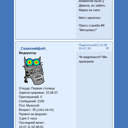
моментов было у
Девича, но забить
Марко не смог.
Матч закончен.
Пресс-служба ФК
"Металлист"
Поделиться
13.12.08
_СкаженийфаН_
32
20:47:35
Модератор
Че радуешься? Мы
проиграли
Откуда:
Первая столица
Зарегистрирован
: 15.08.07
Приглашений:
0
Сообщений:
2100
Пол:
Мужской
Возраст:
35
[1991-06-05]
Провел на форуме:
3 дня 2 часа
Последний визит:
15.07.11 02:48:01