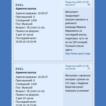
Поделиться
03.12.08
KiriLL
26
18:19:47
Администратор
Металлист
Зарегистрирован
: 16.05.07
продолжает
Приглашений:
0
прогрессировать в
Сообщений:
1418
рейтинге!
Пол:
Мужской
Команда Мирона
Возраст:
35
[1990-10-18]
Маркевича за
Провел на форуме:
3 дня 10 часов
последний месяц
Последний визит:
поднялась чуть ли
23.09.16 19:23:49
не на 100 позиций.
Полный список
здесь -
http://www.sport.segodnya.ua/footb
Поделиться
06.12.08
KiriLL
27
18:28:09
Администратор
Металлист заключил
Зарегистрирован
: 16.05.07
контракт сроком на
Приглашений:
0
3,5 года с Андреем
Сообщений:
1418
Березовчуком!
Пол:
Мужской
Хорошее усиление!
Возраст:
35
[1990-10-18]
Провел на форуме:
3 дня 10 часов
Последний визит:
23.09.16 19:23:49