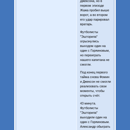
Джексона, но в
первом эпизоде
Жажа пробил выше
ворот, а во втором
его удар парировал
вратарь.
Футболисты
"Эшторила"
огрызнулись
выходом один на
один с Горяиновым,
но переиграть
нашего капитана не
смогли.
Под конец первого
тайма снова Фомин
и Джексон не смогли
реализовать свои
моменты, чтобы
открыть счёт.
43 минута.
Футболисты
"Эшторила"
выходили один на
один с Горяиновым.
Александр обыграть