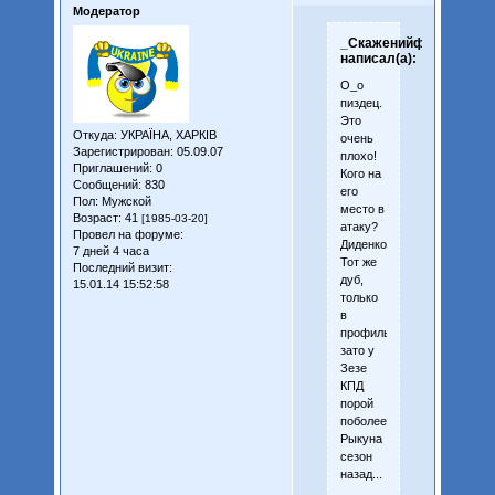
Модератор
_СкаженийфаН_
написал(а):
О_о
пиздец.
Это
Откуда:
УКРАЇНА, ХАРКІВ
очень
Зарегистрирован
: 05.09.07
плохо!
Приглашений:
0
Кого на
Сообщений:
830
его
Пол:
Мужской
место в
Возраст:
41
[1985-03-20]
атаку?
Провел на форуме:
Диденко?
7 дней 4 часа
Тот же
Последний визит:
дуб,
15.01.14 15:52:58
только
в
профиль,
зато у
Зезе
КПД
порой
поболее
Рыкуна
сезон
назад...