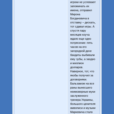
игроки не успевают
запоминать их
имена, отправил
Мирона
Богдановича в
отставку – дескать,
тот сдавал игры. А
спустя пару
месяцев коуча
ждало еще одно
потрясение: пять
часов на его
загородной даче
бандиты выбивали
ему зубы, а заодно
и миллион
долларов.
Наверное, тот, что
якобы получил за
договорняки.
Бальзамом на все
раны вынесшего
неимоверные муки
заслуженного
тренера Украины,
большого ценителя
живописи и музыки
Маркевича стало