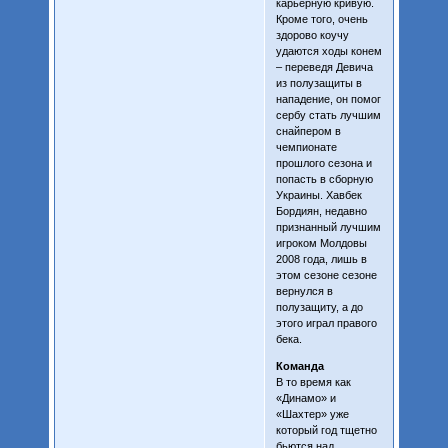
карьерную кривую.
Кроме того, очень
здорово коучу
удаются ходы конем
– переведя Девича
из полузащиты в
нападение, он помог
сербу стать лучшим
снайпером в
чемпионате
прошлого сезона и
попасть в сборную
Украины. Хавбек
Бордиян, недавно
признанный лучшим
игроком Молдовы
2008 года, лишь в
этом сезоне сезоне
вернулся в
полузащиту, а до
этого играл правого
бека.
Команда
В то время как
«Динамо» и
«Шахтер» уже
который год тщетно
бьются над