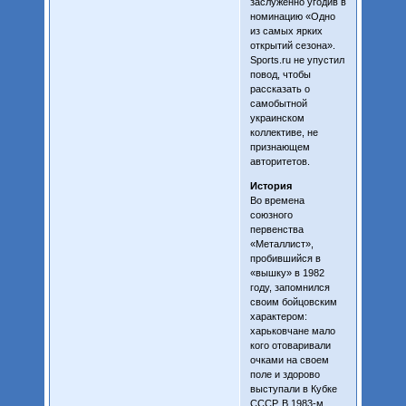
заслуженно угодив в
номинацию «Одно
из самых ярких
открытий сезона».
Sports.ru не упустил
повод, чтобы
рассказать о
самобытной
украинском
коллективе, не
признающем
авторитетов.
История
Во времена
союзного
первенства
«Металлист»,
пробившийся в
«вышку» в 1982
году, запомнился
своим бойцовским
характером:
харьковчане мало
кого отоваривали
очками на своем
поле и здорово
выступали в Кубке
СССР. В 1983-м