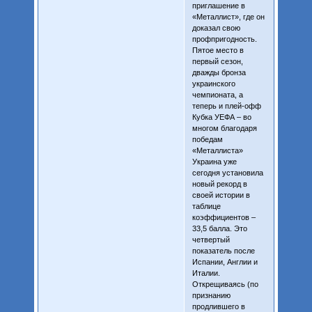
приглашение в
«Металлист», где он
доказал свою
профпригодность.
Пятое место в
первый сезон,
дважды бронза
украинского
чемпионата, а
теперь и плей-офф
Кубка УЕФА – во
многом благодаря
победам
«Металлиста»
Украина уже
сегодня установила
новый рекорд в
своей истории в
таблице
коэффициентов –
33,5 балла. Это
четвертый
показатель после
Испании, Англии и
Италии.
Открещиваясь (по
признанию
продлившего в