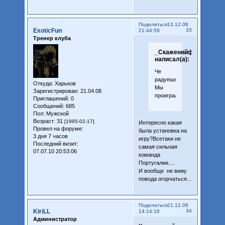
Поделиться
13.12.08
ExoticFun
33
21:44:59
Тренер клуба
_СкаженийфаН_
написал(а):
Че
радуешься?
Откуда:
Харьков
Мы
Зарегистрирован
: 21.04.08
проиграли
Приглашений:
0
Сообщений:
685
Пол:
Мужской
Возраст:
31
[1995-02-17]
Интересно какая
Провел на форуме:
была установка на
3 дня 7 часов
игру?Всетаки не
Последний визит:
самая сильная
07.07.10 20:53:06
команда
Португалии....
И вообще не вижу
повода огорчаться...
Поделиться
21.12.08
KiriLL
34
14:14:16
Администратор