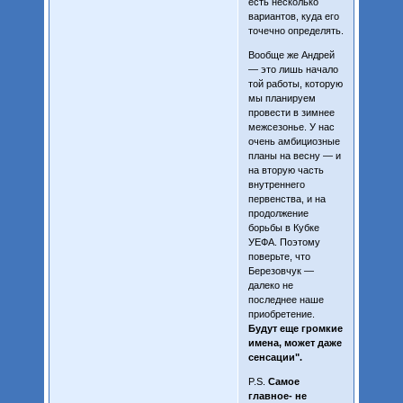
есть несколько
вариантов, куда его
точечно определять.
Вообще же Андрей
— это лишь начало
той работы, которую
мы планируем
провести в зимнее
межсезонье. У нас
очень амбициозные
планы на весну — и
на вторую часть
внутреннего
первенства, и на
продолжение
борьбы в Кубке
УЕФА. Поэтому
поверьте, что
Березовчук —
далеко не
последнее наше
приобретение.
Будут еще громкие
имена, может даже
сенсации".
P.S.
Самое
главное- не