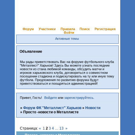
Форум
Участники
Правила
Поиск
Регистрация
Войти
Активные темы
Объявление
Мы рады приветствовать Вас на форуме футбольного клуба
"Металлист" Харьков! Здесь Вы можете узнать последние
новости из стана любимой команды, обсудить матчи и
игроков харьковского клуба, договориться о совместном
посещении стадиона и подискутировать на ту или иную тему
футбола. Предложения по развитию форума будут
приветствоваться и поощряться администрацией!
Привет, Гость!
Войдите
или
зарегистрируйтесь
.
»
Форум ФК "Металлист" Харьков
»
Новости
»
Просто -новости о Металлисте
Страница:
«
1
2
3
4
…
13
»