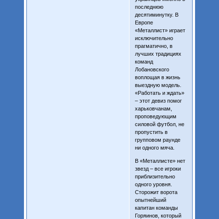
последнюю
десятиминутку. В
Европе
«Металлист» играет
исключительно
прагматично, в
лучших традициях
команд
Лобановского
воплощая в жизнь
выездную модель.
«Работать и ждать»
– этот девиз помог
харьковчанам,
проповедующим
силовой футбол, не
пропустить в
групповом раунде
ни одного мяча.
В «Металлисте» нет
звезд – все игроки
приблизительно
одного уровня.
Сторожит ворота
опытнейший
капитан команды
Горяинов, который