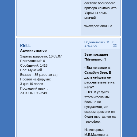
составе бронзового
призера чемпионата
Украины семь
матчей.
wwwsport.oboz.ua
Поделиться
29.11.08
KiriLL
22
17:13:09
Администратор
Зезе покидает
Зарегистрирован
: 16.05.07
"Металлист"!
Приглашений:
0
Сообщений:
1418
- Вы не взяли в
Пол:
Мужской
Стамбул Зезе. В
Возраст:
35
[1990-10-18]
дальнейшем не
Провел на форуме:
рассчитываете на
3 дня 10 часов
него?
Последний визит:
- Нет. В услугах
23.09.16 19:23:49
этого игрока мы
больше не
нуждаемся, и в
скором времени он
будет выставлен на
трансфер.
Из интервью
М.Б.Маркевича