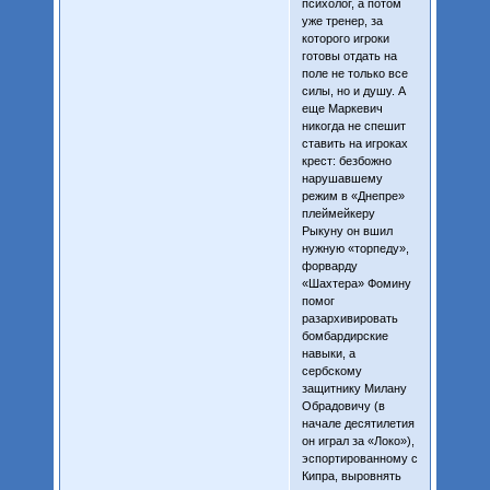
психолог, а потом
уже тренер, за
которого игроки
готовы отдать на
поле не только все
силы, но и душу. А
еще Маркевич
никогда не спешит
ставить на игроках
крест: безбожно
нарушавшему
режим в «Днепре»
плеймейкеру
Рыкуну он вшил
нужную «торпеду»,
форварду
«Шахтера» Фомину
помог
разархивировать
бомбардирские
навыки, а
сербскому
защитнику Милану
Обрадовичу (в
начале десятилетия
он играл за «Локо»),
эспортированному с
Кипра, выровнять