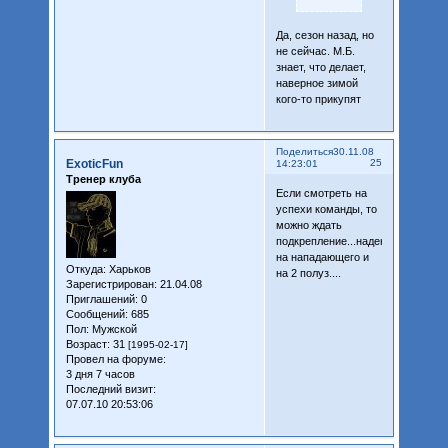
Да, сезон назад, но
не сейчас. М.Б.
знает, что делает,
наверное зимой
кого-то прикупят
Поделиться
30.11.08
ExoticFun
25
14:23:01
Тренер клуба
Если смотреть на
успехи команды, то
можно ждать
подкрепление...надеюсь
на нападающего и
Откуда:
Харьков
на 2 полуз....
Зарегистрирован
: 21.04.08
Приглашений:
0
Сообщений:
685
Пол:
Мужской
Возраст:
31
[1995-02-17]
Провел на форуме:
3 дня 7 часов
Последний визит:
07.07.10 20:53:06