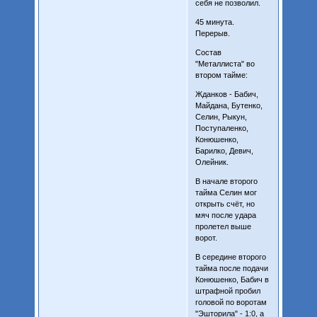
себя не позволил.
45 минута.
Перерыв.
Состав
"Металлиста" во
втором тайме:
Жданков - Бабич,
Майдана, Бутенко,
Селин, Рыкун,
Поступаленко,
Конюшенко,
Барилко, Девич,
Олейник.
В начале второго
тайма Селин мог
открыть счёт, но
мяч после удара
пролетел выше
ворот.
В середине второго
тайма после подачи
Конюшенко, Бабич в
штрафной пробил
головой по воротам
"Эшторила" - 1:0, а