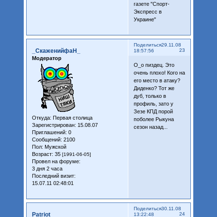
газете "Спорт-
Экспресс в
Украине"
Поделиться
29.11.08
_СкаженийфаН_
23
18:57:56
Модератор
О_о пиздец. Это
очень плохо! Кого на
его место в атаку?
Диденко? Тот же
дуб, только в
профиль, зато у
Зезе КПД порой
Откуда:
Первая столица
поболее Рыкуна
Зарегистрирован
: 15.08.07
сезон назад...
Приглашений:
0
Сообщений:
2100
Пол:
Мужской
Возраст:
35
[1991-06-05]
Провел на форуме:
3 дня 2 часа
Последний визит:
15.07.11 02:48:01
Поделиться
30.11.08
Patriot
24
13:22:48