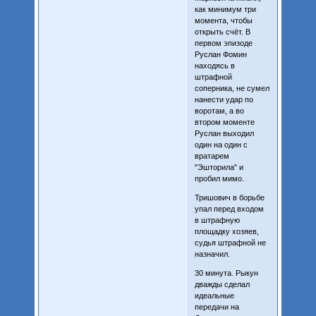
как минимум три
момента, чтобы
открыть счёт. В
первом эпизоде
Руслан Фомин
находясь в
штрафной
соперника, не сумел
нанести удар по
воротам, а во
втором моменте
Руслан выходил
один на один с
вратарем
"Эшторила" и
пробил мимо.
Тришович в борьбе
упал перед входом
в штрафную
площадку хозяев,
судья штрафной не
назначил.
30 минута. Рыкун
дважды сделал
идеальные
передачи на