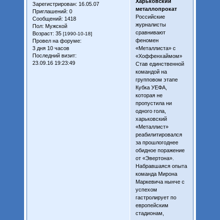
Харьковский
Зарегистрирован
: 16.05.07
металлопрокат
Приглашений:
0
Российские
Сообщений:
1418
журналисты
Пол:
Мужской
сравнивают
Возраст:
35
[1990-10-18]
феномен
Провел на форуме:
3 дня 10 часов
«Металлиста» с
Последний визит:
«Хоффенхаймом»
23.09.16 19:23:49
Став единственной
командой на
групповом этапе
Кубка УЕФА,
которая не
пропустила ни
одного гола,
харьковский
«Металлист»
реабилитировался
за прошлогоднее
обидное поражение
от «Эвертона».
Набравшаяся опыта
команда Мирона
Маркевича нынче с
успехом
гастролирует по
европейским
стадионам,