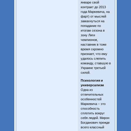
январе свой
контракт до 2013
года Маркевича, на
фарт) от мыслей
замахнуться на
попадание по
итогам сезона в
зону Лиги
чемпионов,
наставник в тоже
время скромно
признает, что ему
удалось слепить
команду, ставшую в
Украине третьей
силой.
Психология и
универсализм
Одна из
отличительных
особенностей
Маркевича – это
способность
сплотить вокруг
себя людей. Мирон
Богданович прежде
всего классный