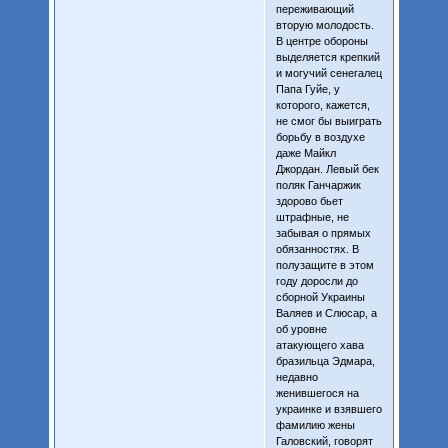
переживающий
вторую молодость.
В центре обороны
выделяется крепкий
и могучий сенегалец
Папа Гуйе, у
которого, кажется,
не смог бы выиграть
борьбу в воздухе
даже Майкл
Джордан. Левый бек
поляк Ганчаржик
здорово бьет
штрафные, не
забывая о прямых
обязанностях. В
полузащите в этом
году доросли до
сборной Украины
Валяев и Слюсар, а
об уровне
атакующего хава
бразильца Эдмара,
недавно
женившегося на
украинке и взявшего
фамилию жены
Галовский, говорят