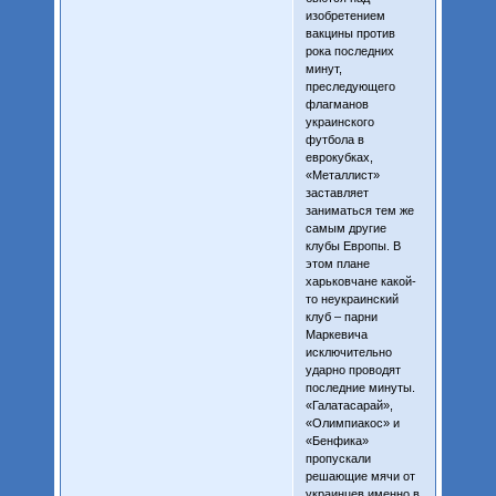
изобретением
вакцины против
рока последних
минут,
преследующего
флагманов
украинского
футбола в
еврокубках,
«Металлист»
заставляет
заниматься тем же
самым другие
клубы Европы. В
этом плане
харьковчане какой-
то неукраинский
клуб – парни
Маркевича
исключительно
ударно проводят
последние минуты.
«Галатасарай»,
«Олимпиакос» и
«Бенфика»
пропускали
решающие мячи от
украинцев именно в