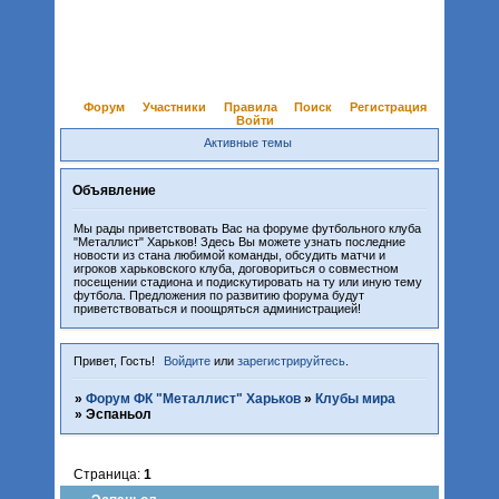
Форум
Участники
Правила
Поиск
Регистрация
Войти
Активные темы
Объявление
Мы рады приветствовать Вас на форуме футбольного клуба
"Металлист" Харьков! Здесь Вы можете узнать последние
новости из стана любимой команды, обсудить матчи и
игроков харьковского клуба, договориться о совместном
посещении стадиона и подискутировать на ту или иную тему
футбола. Предложения по развитию форума будут
приветствоваться и поощряться администрацией!
Привет, Гость!
Войдите
или
зарегистрируйтесь
.
»
Форум ФК "Металлист" Харьков
»
Клубы мира
»
Эспаньол
Страница:
1