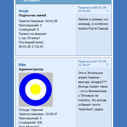
Эспаньол
Поделиться
04.01.08
Serge
1
22:42:00
Подносчик мячей
Люблю и уважаю эту
Зарегистрирован
: 04.01.08
команду, а особенно
Приглашений:
0
игрока РаульТамудо
Сообщений:
8
Провел на форуме:
1 час 20 минут
Последний визит:
06.01.08 17:01:01
Поделиться
17.01.08
Rike
2
22:29:25
Администратор
Это в Эспальоне
играет Камени -
вратарь загадка???
Иногда творит такое
- что и Филимонова
с Пятовым не
снилось. Но иногда
отбивает почти
"мертвые" удары
Откуда:
Харьков
Зарегистрирован
: 19.09.07
Приглашений:
0
Сообщений:
636
Пол:
Мужской