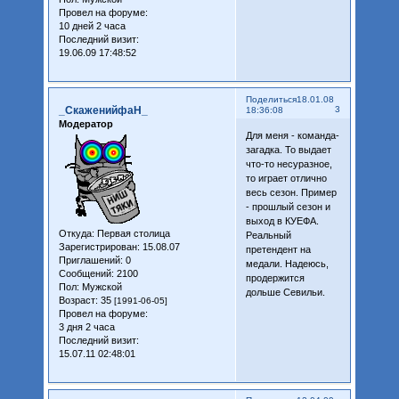
Провел на форуме:
10 дней 2 часа
Последний визит:
19.06.09 17:48:52
Поделиться
18.01.08
_СкаженийфаН_
3
18:36:08
Модератор
Для меня - команда-
загадка. То выдает
что-то несуразное,
то играет отлично
весь сезон. Пример
- прошлый сезон и
выход в КУЕФА.
Откуда:
Первая столица
Реальный
Зарегистрирован
: 15.08.07
претендент на
Приглашений:
0
медали. Надеюсь,
Сообщений:
2100
продержится
Пол:
Мужской
дольше Севильи.
Возраст:
35
[1991-06-05]
Провел на форуме:
3 дня 2 часа
Последний визит:
15.07.11 02:48:01