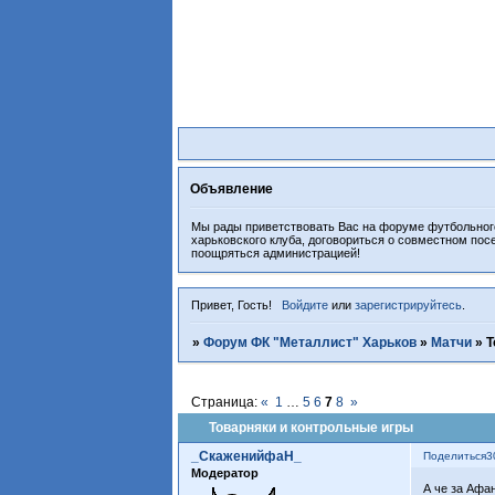
Объявление
Мы рады приветствовать Вас на форуме футбольного
харьковского клуба, договориться о совместном пос
поощряться администрацией!
Привет, Гость!
Войдите
или
зарегистрируйтесь
.
»
Форум ФК "Металлист" Харьков
»
Матчи
»
Т
Страница:
«
1
…
5
6
7
8
»
Товарняки и контрольные игры
_СкаженийфаН_
Поделиться
3
Модератор
А че за Афа