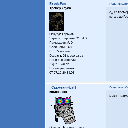
ExoticFun
Поделиться
3
Тренер клуба
о_0 я промор
кста а де Го
Откуда:
Харьков
Зарегистрирован
: 21.04.08
Приглашений:
0
Сообщений:
685
Пол:
Мужской
Возраст:
31
[1995-02-17]
Провел на форуме:
3 дня 7 часов
Последний визит:
07.07.10 20:53:06
_СкаженийфаН_
Поделиться
3
Модератор
микротравм
Откуда:
Первая столица