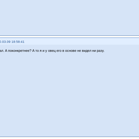
0.03.09 18:58:41
ал. А поконкретнее? А то я и у овец его в основе не видел ни разу.