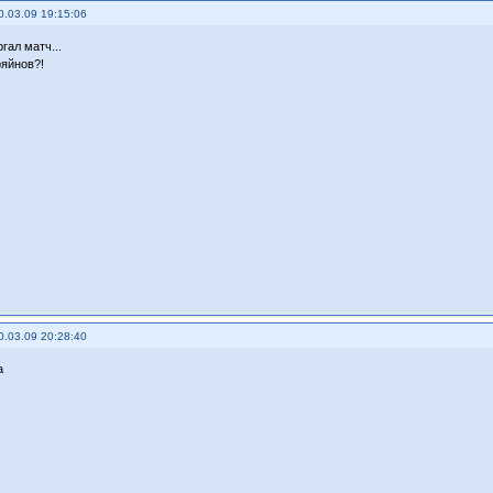
0.03.09 19:15:06
гал матч...
ряйнов?!
0.03.09 20:28:40
а