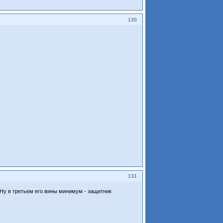
130
131
) Ну в третьем его вины минимум - защитник