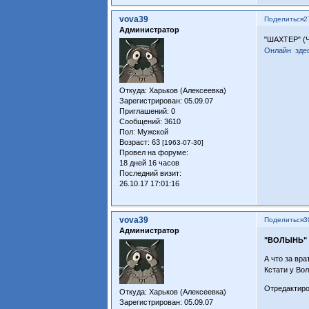
vova39
Поделиться
2
Администратор
"ШАХТЕР" (
Онлайн здес
Откуда:
Харьков (Алексеевка)
Зарегистрирован
: 05.09.07
Приглашений:
0
Сообщений:
3610
Пол:
Мужской
Возраст:
63
[1963-07-30]
Провел на форуме:
18 дней 16 часов
Последний визит:
26.10.17 17:01:16
vova39
Поделиться
3
Администратор
"ВОЛЫНЬ" (
А что за вра
Кстати у Вол
Отредактиро
Откуда:
Харьков (Алексеевка)
Зарегистрирован
: 05.09.07