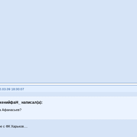
0.03.09 18:00:07
женийфаН_ написал(а):
за Афанасьев?
 с ФК Харьков....