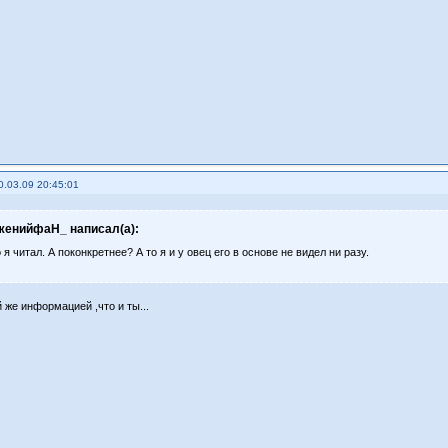
0.03.09 20:45:01
женийфаН_ написал(а):
 я читал. А поконкретнее? А то я и у овец его в основе не видел ни разу.
 же информацией ,что и ты...