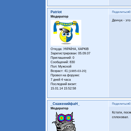
Patriot
Поделиться
0
Модератор
Денчук - это
Откуда:
УКРАЇНА, ХАРКІВ
Зарегистрирован
: 05.09.07
Приглашений:
0
Сообщений:
830
Пол:
Мужской
Возраст:
41
[1985-03-20]
Провел на форуме:
7 дней 4 часа
Последний визит:
15.01.14 15:52:58
_СкаженийфаН_
Поделиться
0
Модератор
Кстати, пос
сплоховал.