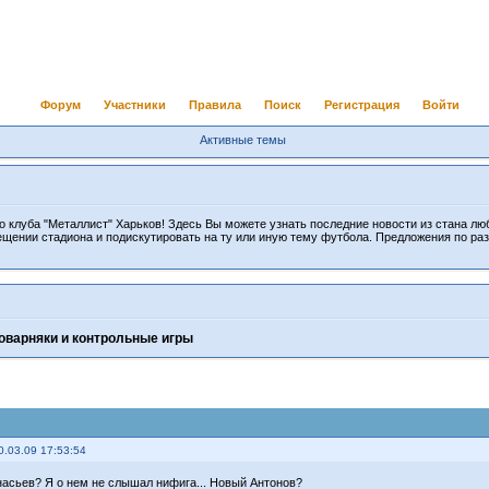
Форум
Участники
Правила
Поиск
Регистрация
Войти
Активные темы
 клуба "Металлист" Харьков! Здесь Вы можете узнать последние новости из стана лю
ещении стадиона и подискутировать на ту или иную тему футбола. Предложения по ра
оварняки и контрольные игры
0.03.09 17:53:54
насьев? Я о нем не слышал нифига... Новый Антонов?