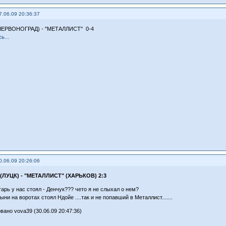
7.06.09 20:36:37
ЧЕРВОНОГРАД) - "МЕТАЛЛИСТ" 0-4
ь...
0.06.09 20:26:06
ЛУЦК) - "МЕТАЛЛИСТ" (ХАРЬКОВ) 2:3
тарь у нас стоял - Денчук??? чето я не слыхал о нем?
ыни на воротах стоял Ндойе ....так и не попавший в Металлист.......
вано vova39 (30.06.09 20:47:36)