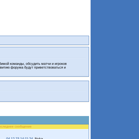
бимой команды, обсудить матчи и игроков
звитию форума будут приветствоваться и
оследнее сообщение
04.12.23 14:11:24
Nyka