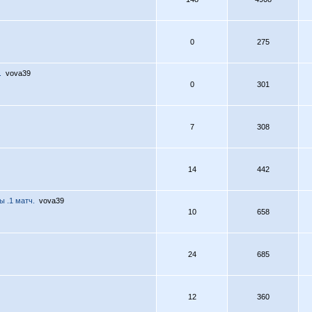
0
275
.
vova39
0
301
7
308
14
442
ы .1 матч.
vova39
10
658
24
685
12
360