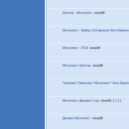
Шахтер - Металлист
vova39
Металлист - Байер 1/16 финала Лиги Европы
Металлист - ПСВ
vova39
Металлист-Шахтер
vova39
"Омония" (Никосия)-"Металлист" Лига Европ
Металлист-Динамо 3 тур
vova39
[
1
2
]
Динамо-Металлист
vova39