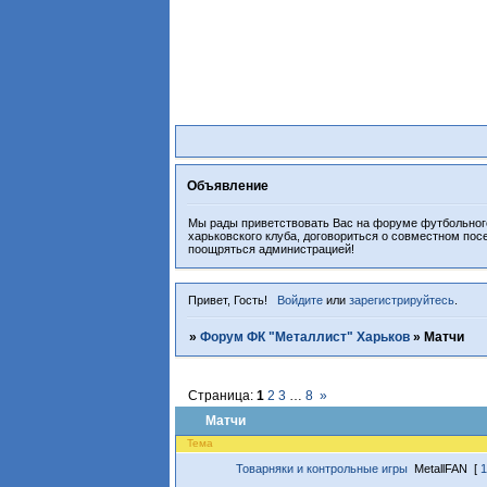
Объявление
Мы рады приветствовать Вас на форуме футбольного
харьковского клуба, договориться о совместном пос
поощряться администрацией!
Привет, Гость!
Войдите
или
зарегистрируйтесь
.
»
Форум ФК "Металлист" Харьков
»
Матчи
Страница:
1
2
3
…
8
»
Матчи
Тема
Товарняки и контрольные игры
MetallFAN
[