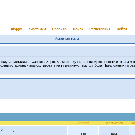
Форум
Участники
Правила
Поиск
Регистрация
Войти
Активные темы
 клуба "Металлист" Харьков! Здесь Вы можете узнать последние новости из стана лю
ещении стадиона и подискутировать на ту или иную тему футбола. Предложения по ра
Ответов
Просмотров
П
1
2
3
…
8
]
148
4908