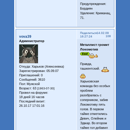
Предупреждения:
Бордиян
Удаление: Крижанац,
71.
Поделиться
14.02.09
vova39
108
16:27:24
Администратор
Металлист громит
Локомотив
Правда,
Откуда:
Харьков (Алексеевка)
ташкентский.
Зарегистрирован
: 05.09.07
Приглашений:
0
Сообщений:
3610
Харьковская
Пол:
Мужской
команда без особых
Возраст:
63
[1963-07-30]
проблем
Провел на форуме:
разобралась с
18 дней 16 часов
соперником, забив
Последний визит:
Локомотиву пять
26.10.17 17:01:16
голов. В первом
тайме отметились
Девич, Олейник и
Эдмар. Во втором
тайме гол добавил