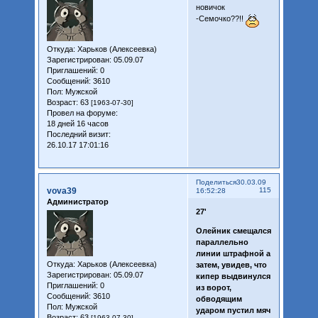
новичок
-Семочко??!!
Откуда:
Харьков (Алексеевка)
Зарегистрирован
: 05.09.07
Приглашений:
0
Сообщений:
3610
Пол:
Мужской
Возраст:
63
[1963-07-30]
Провел на форуме:
18 дней 16 часов
Последний визит:
26.10.17 17:01:16
Поделиться
30.03.09
vova39
115
16:52:28
Администратор
27'
Олейник смещался
параллельно
линии штрафной а
Откуда:
Харьков (Алексеевка)
затем, увидев, что
Зарегистрирован
: 05.09.07
кипер выдвинулся
Приглашений:
0
из ворот,
Сообщений:
3610
обводящим
Пол:
Мужской
ударом пустил мяч
Возраст:
63
[1963-07-30]