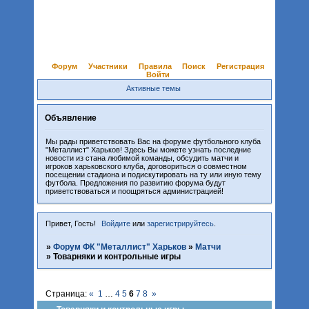
Форум
Участники
Правила
Поиск
Регистрация
Войти
Активные темы
Объявление
Мы рады приветствовать Вас на форуме футбольного клуба
"Металлист" Харьков! Здесь Вы можете узнать последние
новости из стана любимой команды, обсудить матчи и
игроков харьковского клуба, договориться о совместном
посещении стадиона и подискутировать на ту или иную тему
футбола. Предложения по развитию форума будут
приветствоваться и поощряться администрацией!
Привет, Гость!
Войдите
или
зарегистрируйтесь
.
»
Форум ФК "Металлист" Харьков
»
Матчи
»
Товарняки и контрольные игры
Страница:
«
1
…
4
5
6
7
8
»