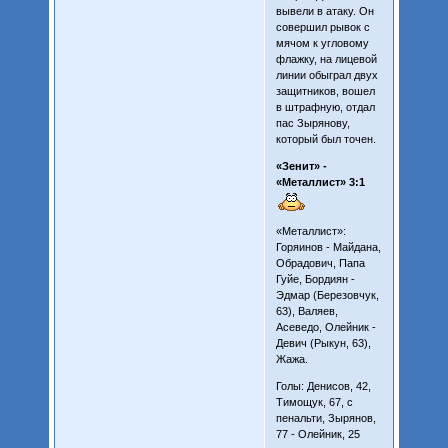
вывели в атаку. Он
совершил рывок с
мячом к угловому
флажку, на лицевой
линии обыграл двух
защитников, вошел
в штрафную, отдал
пас Зырянову,
который был точен.
«Зенит» -
«Металлист» 3:1
«Металлист»:
Горяинов - Майдана,
Обрадович, Папа
Гуйе, Бордиян -
Эдмар (Березовчук,
63), Валяев,
Асеведо, Олейник -
Девич (Рыкун, 63),
Жажа.
Голы: Денисов, 42,
Тимощук, 67, с
пенальти, Зырянов,
77 - Олейник, 25