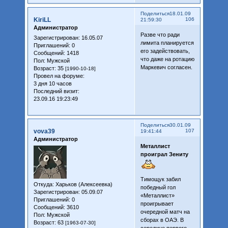
Поделиться
18.01.09
KiriLL
106
21:59:30
Администратор
Разве что ради
Зарегистрирован
: 16.05.07
лимита планируется
Приглашений:
0
его задействовать,
Сообщений:
1418
что даже на ротацию
Пол:
Мужской
Маркевич согласен.
Возраст:
35
[1990-10-18]
Провел на форуме:
3 дня 10 часов
Последний визит:
23.09.16 19:23:49
Поделиться
30.01.09
vova39
107
19:41:44
Администратор
Металлист
проиграл Зениту
Тимощук забил
Откуда:
Харьков (Алексеевка)
победный гол
Зарегистрирован
: 05.09.07
«Металлист»
Приглашений:
0
проигрывает
Сообщений:
3610
очередной матч на
Пол:
Мужской
сборах в ОАЭ. В
Возраст:
63
[1963-07-30]
середине первого