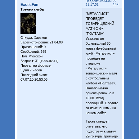
Поделиться
23.03.09
ExoticFun
109
21:17:51
Тренер клуба
"МЕТАЛЛИСТ"
ПРОВЕДЕТ
ТОВАРИЩЕСКИЙ
МАТЧ С ФК
"ПОЛТАВА"
Откуда:
Харьков
Уважаемые
Зарегистрирован
: 21.04.08
болельщики! 30
Приглашений:
0
марта футбольный
Сообщений:
685
клуб «Металлист»
Пол:
Мужской
провёдет на
Возраст:
31
[1995-02-17]
стадионе
Провел на форуме:
«Металлист»
3 дня 7 часов
товарищеский матч
Последний визит:
с футбольным
07.07.10 20:53:06
клубом «Полтава».
Начало матча
ориентировочно в
16.00. Вход
свободный. Следите
за изменениями на
нашем сайте.
Также следует
отметить, что
подготовку к матчу
22-го тура Премьер-