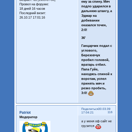
ему за спину. Мяч
Провел на форуме:
подло ударился в
18 дней 16 часов
дальнюю штангу, а
Последний визит:
Эдмар на
26.10.17 17:01:16
добивании
оказался точен,
2:0!
36'
Ганцарчик подал с
углового,
Березовчук
пробил головой,
вратарь отбил.
Папа Гуйе,
находясь спиной к
воротам, успел
принять мяч и
резко пробить,
3:0!
Поделиться
30.03.09
Patriot
116
17:04:21
Модератор
а у меня оф сайт не
грузится