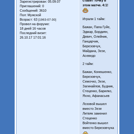
ставит точку в
Зарегистрирован
: 05.09.07
этом матче. 4:1!
Приглашений:
0
Сообщений:
3610
Пол:
Мужской
Играли 1 тайм:
Возраст:
63
[1963-07-30]
Провел на форуме:
Бажан, Папа Гуйе,
18 дней 16 часов
Эдмар, Бордиян,
Последний визит:
Девич, Олейник,
26.10.17 17:01:16
Ганцарчик,
Березовчук,
Майдана, Зезе,
Асеведо
2 тайм:
Бажан, Конюшенко,
Березовчук,
Семочко, Зезе,
Загинайлов, Будник,
Стеценко, Барилко,
Яхно, Афанасьев
Лозовой вышел
вместо Зезе
Литвяк заменил
Стеценко
Войтенко вышел
вместо Березовчука