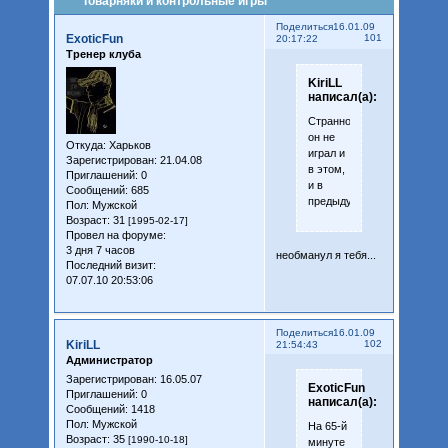
Товарняки и контрольные игры
Поделиться
16.01.09
ExoticFun
101
20:17:22
Тренер клуба
KiriLL
написал(а):
Странно,
он не
Откуда:
Харьков
играл и
Зарегистрирован
: 21.04.08
в этом,
Приглашений:
0
и в
Сообщений:
685
предыдущем...
Пол:
Мужской
Возраст:
31
[1995-02-17]
Провел на форуме:
3 дня 7 часов
необманул я тебя...
Последний визит:
07.07.10 20:53:06
Поделиться
16.01.09
KiriLL
102
21:54:43
Администратор
Зарегистрирован
: 16.05.07
ExoticFun
Приглашений:
0
написал(а):
Сообщений:
1418
Пол:
Мужской
На 65-й
Возраст:
35
[1990-10-18]
минуте