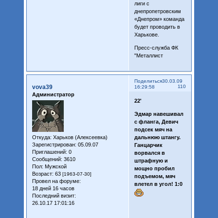
лиги с
днепропетровским
«Днепром» команда
будет проводить в
Харькове.
Пресс-служба ФК
"Металлист
Поделиться
30.03.09
vova39
110
16:29:58
Администратор
22'
Эдмар навешивал
с фланга, Девич
подсек мяч на
Откуда:
Харьков (Алексеевка)
дальнюю штангу.
Зарегистрирован
: 05.09.07
Ганцарчик
Приглашений:
0
ворвался в
Сообщений:
3610
штрафную и
Пол:
Мужской
мощно пробил
Возраст:
63
[1963-07-30]
подъемом, мяч
Провел на форуме:
влетел в угол! 1:0
18 дней 16 часов
Последний визит:
26.10.17 17:01:16