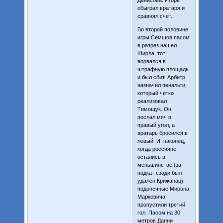
обыграл вратаря и
сравнял счет.
Во второй половине
игры Семшов пасом
в разрез нашел
Ширла, тот
ворвался в
штрафную площадь
и был сбит. Арбитр
назначил пенальти,
который четко
реализовал
Тимощук. Он
послал мяч в
правый угол, а
вратарь бросился в
левый. И, наконец,
когда россияне
остались в
меньшинстве (за
подкат сзади был
удален Крижанац),
подопечные Мирона
Маркевича
пропустили третий
гол. Пасом на 30
метров Данни