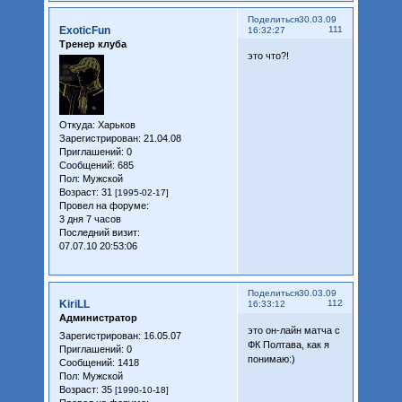
Поделиться
30.03.09
ExoticFun
111
16:32:27
Тренер клуба
это что?!
Откуда:
Харьков
Зарегистрирован
: 21.04.08
Приглашений:
0
Сообщений:
685
Пол:
Мужской
Возраст:
31
[1995-02-17]
Провел на форуме:
3 дня 7 часов
Последний визит:
07.07.10 20:53:06
Поделиться
30.03.09
KiriLL
112
16:33:12
Администратор
это он-лайн матча с
Зарегистрирован
: 16.05.07
ФК Полтава, как я
Приглашений:
0
понимаю:)
Сообщений:
1418
Пол:
Мужской
Возраст:
35
[1990-10-18]