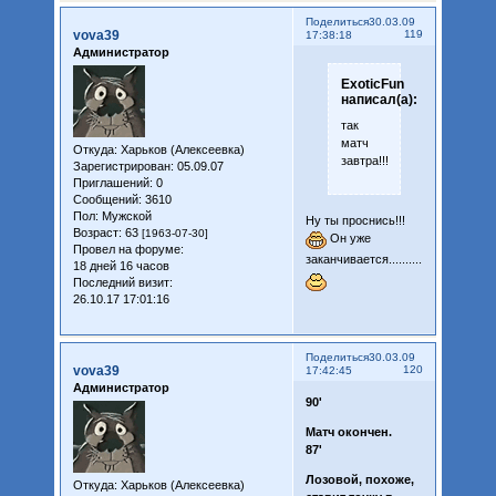
Поделиться
30.03.09
vova39
119
17:38:18
Администратор
ExoticFun
написал(а):
так
матч
Откуда:
Харьков (Алексеевка)
завтра!!!
Зарегистрирован
: 05.09.07
Приглашений:
0
Сообщений:
3610
Пол:
Мужской
Ну ты проснись!!!
Возраст:
63
[1963-07-30]
Он уже
Провел на форуме:
заканчивается..........
18 дней 16 часов
Последний визит:
26.10.17 17:01:16
Поделиться
30.03.09
vova39
120
17:42:45
Администратор
90'
Матч окончен.
87'
Лозовой, похоже,
Откуда:
Харьков (Алексеевка)