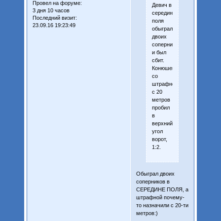
Провел на форуме:
Девич в
3 дня 10 часов
середине
Последний визит:
поля
23.09.16 19:23:49
обыграл
двоих
соперников
и был
сбит.
Конюшенко
со
штрафного
с 20
метров
пробил
в
верхний
угол
ворот,
1:2.
Обыграл двоих
соперников в
СЕРЕДИНЕ ПОЛЯ, а
штрафной почему-
то назначили с 20-ти
метров:)