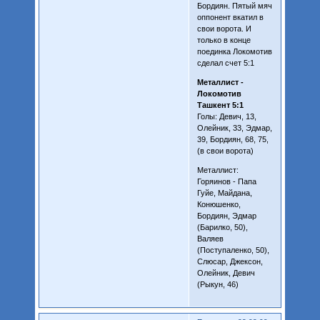
Бордиян. Пятый мяч
оппонент вкатил в
свои ворота. И
только в конце
поединка Локомотив
сделал счет 5:1
Металлист -
Локомотив
Ташкент 5:1
Голы: Девич, 13,
Олейник, 33, Эдмар,
39, Бордиян, 68, 75,
(в свои ворота)
Металлист:
Горяинов - Папа
Гуйе, Майдана,
Конюшенко,
Бордиян, Эдмар
(Барилко, 50),
Валяев
(Поступаленко, 50),
Слюсар, Джексон,
Олейник, Девич
(Рыкун, 46)