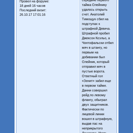
Провел на форуме:
тайма Олейнику
18 дней 16 часов
удалось открыть
Последний визит:
счет. Анатолий
26.10.17 17:01:16
Тимощук сбил на
подступах к
штрафной Девича.
Штрафной пробил
Джексон Коэльо, а
Чонтофальски отбил
мяч в штангу, но
первым на
добивании был
Олейник, который
отправил мяч в
пустые ворота.
Ответный гол
«Зенит» забил еще
в первом тайме.
Данни совершил
рейд по левому
флангу, обыграл
двух защитников.
Фактически по
лицевой линии
вошел в штрафную,
выдав пас на
неприкрытого
Денисова. Игорь