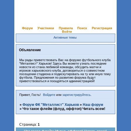
Форум
Участники
Правила
Поиск
Регистрация
Войти
Активные темы
Объявление
Мы рады приветствовать Вас на форуме футбольного клуба
"Металлист" Харьков! Здесь Вы можете узнать последние
новости из стана любимой команды, обсудить матчи и
игроков харьковского клуба, договориться о совместном
посещении стадиона и подискутировать на ту или иную тему
футбола. Предложения по развитию форума будут
приветствоваться и поощряться администрацией!
Привет, Гость!
Войдите
или
зарегистрируйтесь
.
»
Форум ФК "Металлист" Харьков
»
Наш форум
»
Что такое флейм (флуд, оффтоп) Читать всем!
Страница:
1