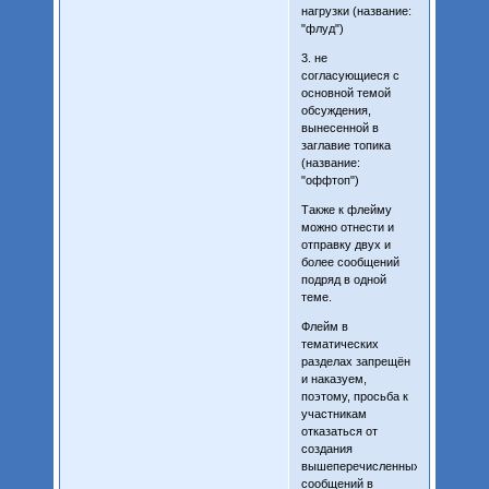
нагрузки (название:
"флуд")
3. не
согласующиеся с
основной темой
обсуждения,
вынесенной в
заглавие топика
(название:
"оффтоп")
Также к флейму
можно отнести и
отправку двух и
более сообщений
подряд в одной
теме.
Флейм в
тематических
разделах запрещён
и наказуем,
поэтому, просьба к
участникам
отказаться от
создания
вышеперечисленных
сообщений в