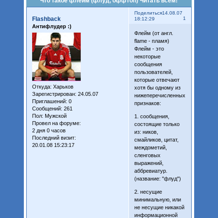
Что такое флейм (флуд, оффтоп) Читать всем!
Поделиться
14.08.07
Flashback
1
18:12:29
Антифлудер :)
Флейм (от англ.
flame - пламя)
Флейм - это
некоторые
сообщения
пользователей,
которые отвечают
Откуда:
Харьков
хотя бы одному из
Зарегистрирован
: 24.05.07
нижеперечисленных
Приглашений:
0
признаков:
Сообщений:
261
Пол:
Мужской
1. сообщения,
Провел на форуме:
состоящие только
2 дня 0 часов
из: ников,
Последний визит:
смайликов, цитат,
20.01.08 15:23:17
междометий,
сленговых
выражений,
аббревиатур.
(название: "флуд")
2. несущие
минимальную, или
не несущие никакой
информационной