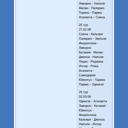
Ливорно - Наполи
Милан - Палермо
Торино - Парма
Аталанта – Сиена
25 тур
27.02.08
Сиена - Кальяри
Палермо - Эмполи
Фиорентина -
Ливорно
Катания - Милан
Дженоа - Наполи
Лацио - Реджина
Интер - Рома
Аталанта -
Сампдория
Ювентус - Торино
Парма – Удинезе
26 тур
02.03.08
Удинезе - Аталанта
Ливорно - Катания
Ювентус -
Фиорентина
Кальяри - Дженоа
Наполи - Интер