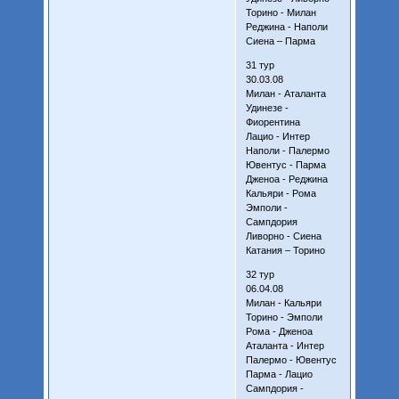
Торино - Милан
Реджина - Наполи
Сиена – Парма
31 тур
30.03.08
Милан - Аталанта
Удинезе -
Фиорентина
Лацио - Интер
Наполи - Палермо
Ювентус - Парма
Дженоа - Реджина
Кальяри - Рома
Эмполи -
Сампдория
Ливорно - Сиена
Катания – Торино
32 тур
06.04.08
Милан - Кальяри
Торино - Эмполи
Рома - Дженоа
Аталанта - Интер
Палермо - Ювентус
Парма - Лацио
Сампдория -