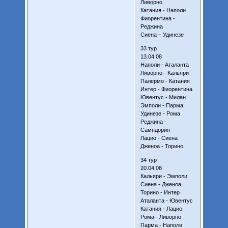
Ливорно
Катания - Наполи
Фиорентина -
Реджина
Сиена – Удинезе
33 тур
13.04.08
Наполи - Аталанта
Ливорно - Кальяри
Палермо - Катания
Интер - Фиорентина
Ювентус - Милан
Эмполи - Парма
Удинезе - Рома
Реджина -
Сампдория
Лацио - Сиена
Дженоа - Торино
34 тур
20.04.08
Кальяри - Эмполи
Сиена - Дженоа
Торино - Интер
Аталанта - Ювентус
Катания - Лацио
Рома - Ливорно
Парма - Наполи