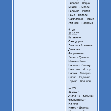
Ливорно – Лацио
Милан – Эмполи
Реджина – Интер
Рома – Наполи
Сампдория – Парма
Удинезе – Палермо
9 тур
28.10.07
Катания –
Сампдория
Эмполи - Аталанта
Дженоа –
Фиорентина
Лацио – Удинезе
Милан – Рома
Наполи – Ювентус
Палермо – Интер
Парма – Ливорно
Сиена – Реджина
Торино – Кальяри
10 тур
31.10.07
Аталанта – Кальяри
Фиорентина –
Наполи
Интер – Дженоа