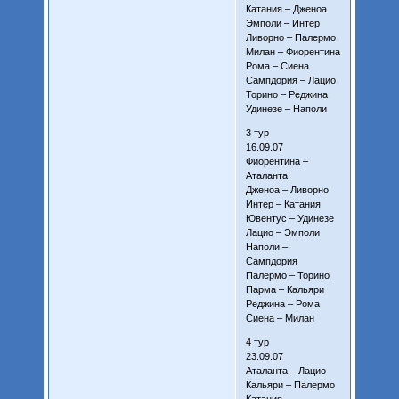
Катания – Дженоа
Эмполи – Интер
Ливорно – Палермо
Милан – Фиорентина
Рома – Сиена
Сампдория – Лацио
Торино – Реджина
Удинезе – Наполи
3 тур
16.09.07
Фиорентина –
Аталанта
Дженоа – Ливорно
Интер – Катания
Ювентус – Удинезе
Лацио – Эмполи
Наполи –
Сампдория
Палермо – Торино
Парма – Кальяри
Реджина – Рома
Сиена – Милан
4 тур
23.09.07
Аталанта – Лацио
Кальяри – Палермо
Катания –