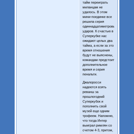
тайм переиграть
миланцам не
удалось. В этом
мини-поединке все
решила серия
одиннадцатиметровых
ударов. К счастью в
Суперкубке нас
ожидают целых два
тайма, а если за это
время отношения
будут не выяснены,
командам предстоит
дополнительное
время и серия
пенальти.
Джалоросси
надеются взять
реванш за
прошлогодний
Суперкубок и
пополнить свой
музей еще одним
трофеем. Напомню,
что тогда Интер
выиграл римлян со
счетом 4-3, притом,