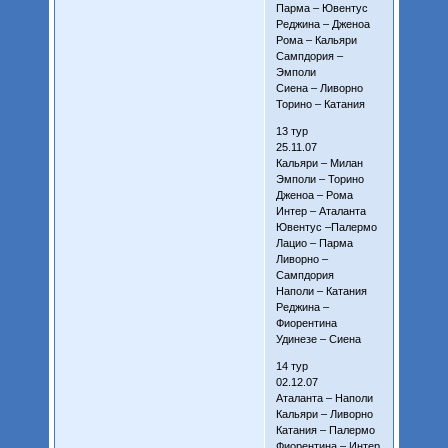
Парма – Ювентус
Реджина – Дженоа
Рома – Кальяри
Сампдория –
Эмполи
Сиена – Ливорно
Торино – Катания
13 тур
25.11.07
Кальяри – Милан
Эмполи – Торино
Дженоа – Рома
Интер – Аталанта
Ювентус –Палермо
Лацио – Парма
Ливорно –
Сампдория
Наполи – Катания
Реджина –
Фиорентина
Удинезе – Сиена
14 тур
02.12.07
Аталанта – Наполи
Кальяри – Ливорно
Катания – Палермо
Фиорентина – Интер