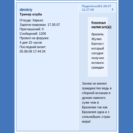
Поделиться
01.08.07
dimitriy
4
11:27:00
Тренер клуба
Откуда:
Харько
freeman
Зарегистрирован
: 17.05.07
написал(а):
Приглашений:
0
Сообщений:
1206
бразильца
Провел на форуме:
Жулио
4 дня 15 часов
Баптисты,
Последний визит:
который
05.08.08 17:44:34
сегодня
получил
испанское
гражданство.
Зачем он менял
гражданство ведь в
сборной испании я
думаю намного
хуже чем в
Бразилии так как
Бразилия одна и з
сильнейших стран
мира!