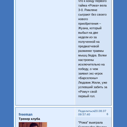
что к концу первого
тайма «Рома» вела
3-0. Римляне
сыграют без своего
нового
приобретения –
Жуана, который
выбыл на две
недели из-за
полученной на
предматчевой
разминке травмы
мышц бедра. Волки
настроены
исключительно на
победу, о чем
заявил экс-игрок
«Барселоны»
Людовик Жюли, уже
успевший забить за
«Рому» свой
первый гол.
Поделиться
20.08.07
freeman
6
09:57:40
Тренер клуба
"Рома" выиграла