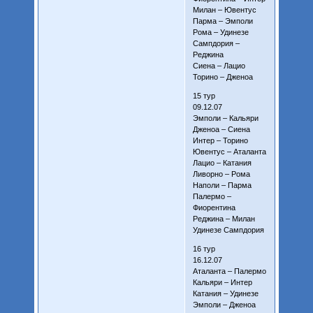
Милан – Ювентус
Парма – Эмполи
Рома – Удинезе
Сампдория –
Реджина
Сиена – Лацио
Торино – Дженоа
15 тур
09.12.07
Эмполи – Кальяри
Дженоа – Сиена
Интер – Торино
Ювентус – Аталанта
Лацио – Катания
Ливорно – Рома
Наполи – Парма
Палермо –
Фиорентина
Реджина – Милан
Удинезе Сампдория
16 тур
16.12.07
Аталанта – Палермо
Кальяри – Интер
Катания – Удинезе
Эмполи – Дженоа