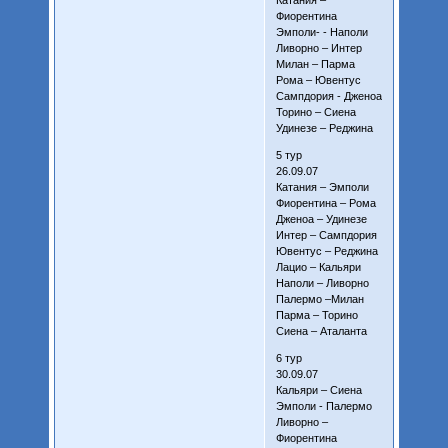
Фиорентина
Эмполи- - Наполи
Ливорно – Интер
Милан – Парма
Рома – Ювентус
Сампдория - Дженоа
Торино – Сиена
Удинезе – Реджина
5 тур
26.09.07
Катания – Эмполи
Фиорентина – Рома
Дженоа – Удинезе
Интер – Сампдория
Ювентус – Реджина
Лацио – Кальяри
Наполи – Ливорно
Палермо –Милан
Парма – Торино
Сиена – Аталанта
6 тур
30.09.07
Кальяри – Сиена
Эмполи - Палермо
Ливорно –
Фиорентина