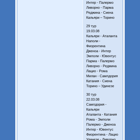
Интер - Палермо
Ливорно - Парма
Реджина - Сиена
Кальяри – Торино
29 тур
19.03.08
Кальяри - Аталанта
Наполи -
Фиорентина
Дженоа - Интер
Эмполи - Ювентус
Парма - Палермо
Ливорно - Реджина
Лацио - Рома
Милан - Сампдория
Катания - Сиена
Торино – Удинезе
30 тур
22.03.08
Сампдория -
Кальяри
Аталанта - Катания
Рома - Эмполи
Палермо - Дженоа
Интер - Ювентус
Фиорентина - Лацио
Удинезе - Ливорно