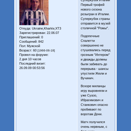
Суперкубок Италии
Первый трофей
нового сезона
розыгран в Италии.
Суперкубок страны
отправится в музей
столичной "Ромы".
Откуда:
Ukraine,Kharkiv,XT3
Зарегистрирован
: 22.06.07
Подопечные
Приглашений:
0
Спалетти
Сообщений:
842
совершенно не
Пол:
Мужской
стушевались перед
Возраст:
60
[1966-06-18]
Провел на форуме:
грозным "Интером"
2 дня 10 часов
и дважды должны
Последний визит:
были забивать до
26.09.09 00:53:56
перерыва - шансы
упустили Жюли и
Вучинич.
Вскоре миланцы
игру выровняли и
уже Суазо,
Ибрагимович и
Станкович опасно
пробивают по
воротам Дони.
Матч получился
очень нервным, с