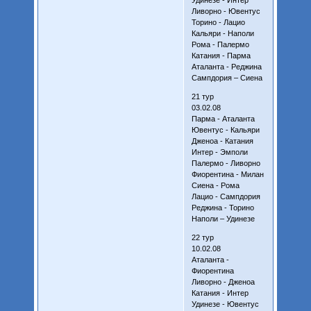
Ливорно - Ювентус
Торино - Лацио
Кальяри - Наполи
Рома - Палермо
Катания - Парма
Аталанта - Реджина
Сампдория – Сиена
21 тур
03.02.08
Парма - Аталанта
Ювентус - Кальяри
Дженоа - Катания
Интер - Эмполи
Палермо - Ливорно
Фиорентина - Милан
Сиена - Рома
Лацио - Сампдория
Реджина - Торино
Наполи – Удинезе
22 тур
10.02.08
Аталанта -
Фиорентина
Ливорно - Дженоа
Катания - Интер
Удинезе - Ювентус