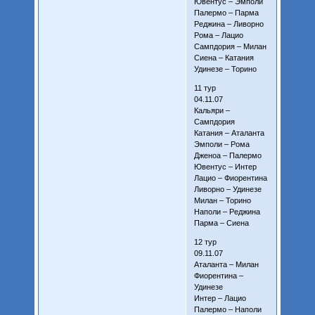
Ювентус – Эмполи
Палермо – Парма
Реджина – Ливорно
Рома – Лацио
Сампдория – Милан
Сиена – Катания
Удинезе – Торино
11 тур
04.11.07
Кальяри –
Сампдория
Катания – Аталанта
Эмполи – Рома
Дженоа – Палермо
Ювентус – Интер
Лацио – Фиорентина
Ливорно – Удинезе
Милан – Торино
Наполи – Реджина
Парма – Сиена
12 тур
09.11.07
Аталанта – Милан
Фиорентина –
Удинезе
Интер – Лацио
Палермо – Наполи