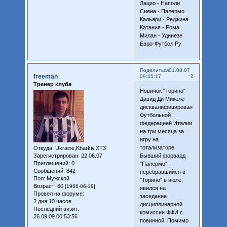
Лацио - Наполи
Сиена - Палермо
Кальяри - Реджина
Катания - Рома
Милан - Удинезе
Евро-Футбол.Ру
Поделиться
01.08.07
freeman
2
09:45:17
Тренер клуба
Новичок "Торино"
Давид Ди Микеле
дисквалифицирован
Футбольной
федерацией Италии
на три месяца за
игру на
тотализаторе.
Откуда:
Ukraine,Kharkiv,XT3
Зарегистрирован
: 22.06.07
Бывший форвард
Приглашений:
0
"Палермо",
Сообщений:
842
перебравшийся в
Пол:
Мужской
"Торино" в июле,
Возраст:
60
[1966-06-18]
явился на
Провел на форуме:
заседание
2 дня 10 часов
дисциплинарной
Последний визит:
комиссии ФФИ с
26.09.09 00:53:56
повинной. Помимо