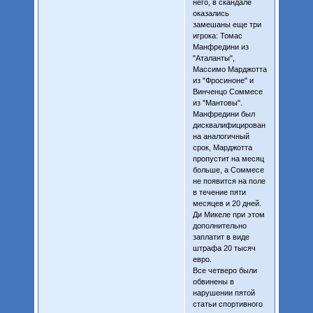
него, в скандале
оказались
замешаны еще три
игрока: Томас
Манфредини из
"Аталанты",
Массимо Марджотта
из "Фросиноне" и
Винченцо Соммесе
из "Мантовы".
Манфредини был
дисквалифицирован
на аналогичный
срок, Марджотта
пропустит на месяц
больше, а Соммесе
не появится на поле
в течение пяти
месяцев и 20 дней.
Ди Микеле при этом
дополнительно
заплатит в виде
штрафа 20 тысяч
евро.
Все четверо были
обвинены в
нарушении пятой
статьи спортивного