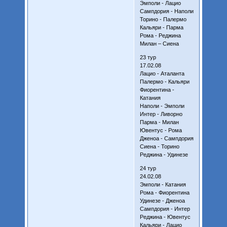
Эмполи - Лацио
Сампдория - Наполи
Торино - Палермо
Кальяри - Парма
Рома - Реджина
Милан – Сиена
23 тур
17.02.08
Лацио - Аталанта
Палермо - Кальяри
Фиорентина -
Катания
Наполи - Эмполи
Интер - Ливорно
Парма - Милан
Ювентус - Рома
Дженоа - Сампдория
Сиена - Торино
Реджина - Удинезе
24 тур
24.02.08
Эмполи - Катания
Рома - Фиорентина
Удинезе - Дженоа
Сампдория - Интер
Реджина - Ювентус
Кальяри - Лацио