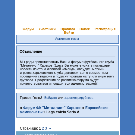
Форум
Участники
Правила
Поиск
Регистрация
Войти
Активные темы
Объявление
Мы рады приветствовать Вас на форуме футбольного клуба
"Металлист" Харьков! Здесь Вы можете узнать последние
новости из стана любимой команды, обсудить матчи и
игроков харьковского клуба, договориться о совместном
посещении стадиона и подискутировать на ту или иную тему
футбола. Предложения по развитию форума будут
приветствоваться и поощряться администрацией!
Привет, Гость!
Войдите
или
зарегистрируйтесь
.
»
Форум ФК "Металлист" Харьков
»
Европейские
чемпионаты
»
Lega calcio.Seria A
Страница:
1
2
3
»