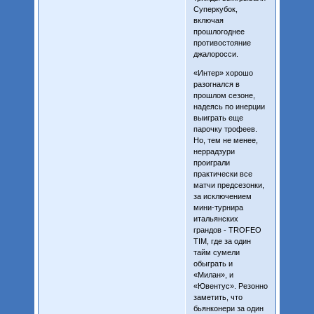
Суперкубок,
включая
прошлогоднее
противостояние
джалоросси.
«Интер» хорошо
разогнался в
прошлом сезоне,
надеясь по инерции
выиграть еще
парочку трофеев.
Но, тем не менее,
неррадзури
проиграли
практически все
матчи предсезонки,
за исключением
мини-турнира
итальянских
грандов - TROFEO
TIM, где за один
тайм сумели
обыграть и
«Милан», и
«Ювентус». Резонно
заметить, что
бьянконери за один