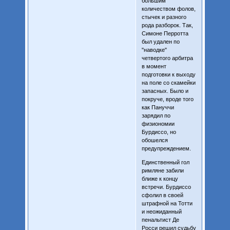
большим
количеством фолов,
стычек и разного
рода разборок. Так,
Симоне Перротта
был удален по
"наводке"
четвертого арбитра
в момент
подготовки к выходу
на поле со скамейки
запасных. Было и
покруче, вроде того
как Пануччи
зарядил по
физиономии
Бурдиссо, но
обошелся
предупреждением.
Единственный гол
римляне забили
ближе к концу
встречи. Бурдиссо
сфолил в своей
штрафной на Тотти
и неожиданный
пенальтист Де
Росси решил судьбу