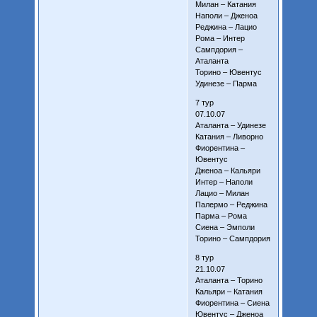
Милан – Катания
Наполи – Дженоа
Реджина – Лацио
Рома – Интер
Сампдория –
Аталанта
Торино – Ювентус
Удинезе – Парма
7 тур
07.10.07
Аталанта – Удинезе
Катания – Ливорно
Фиорентина –
Ювентус
Дженоа – Кальяри
Интер – Наполи
Лацио – Милан
Палермо – Реджина
Парма – Рома
Сиена – Эмполи
Торино – Сампдория
8 тур
21.10.07
Аталанта – Торино
Кальяри – Катания
Фиорентина – Сиена
Ювентус – Дженоа