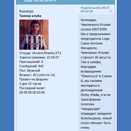
Lega calcio.Seria A
Поделиться
01.08.07
freeman
1
09:43:39
Тренер клуба
Календарь
Чемпионата Италии
сезона 2007/2008
Как и предсказывал
председатель Lega
Calcio Антонио
Матаррезе,
Чемпионат Италии
Откуда:
Ukraine,Kharkiv,XT3
Зарегистрирован
: 22.06.07
стартует 26 августа.
Приглашений:
0
Уже в ноябре,
Сообщений:
842
благодаря
Пол:
Мужской
возвращению
Возраст:
60
[1966-06-18]
"Ювентуса" в Серию
Провел на форуме:
А, мы сможем
2 дня 10 часов
насладиться
Последний визит:
долгожданным
26.09.09 00:53:56
Derby d'Italia, и если
трансферная
политика
"нерадзурри"
оправдает ожидания
болельщиков, новый
сезон обещает быть
очень