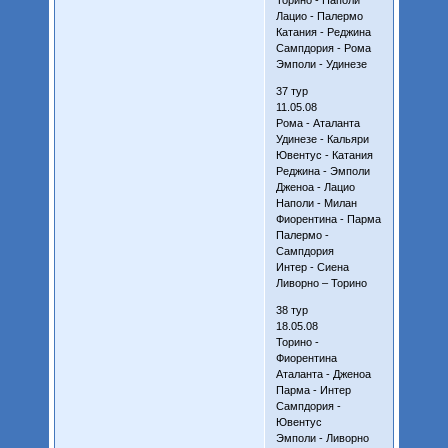
Лацио - Палермо
Катания - Реджина
Сампдория - Рома
Эмполи - Удинезе
37 тур
11.05.08
Рома - Аталанта
Удинезе - Кальяри
Ювентус - Катания
Реджина - Эмполи
Дженоа - Лацио
Наполи - Милан
Фиорентина - Парма
Палермо -
Сампдория
Интер - Сиена
Ливорно – Торино
38 тур
18.05.08
Торино -
Фиорентина
Аталанта - Дженоа
Парма - Интер
Сампдория -
Ювентус
Эмполи - Ливорно