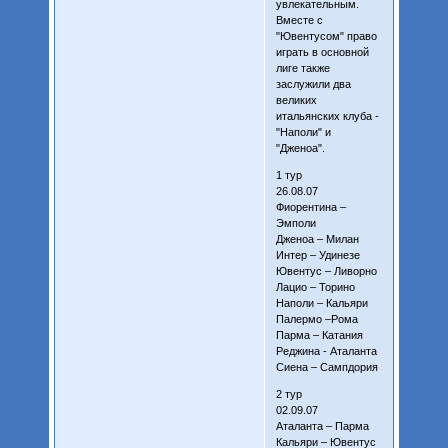
увлекательным.
Вместе с
"Ювентусом" право
играть в основной
лиге также
заслужили два
великих
итальянских клуба -
"Наполи" и
"Дженоа".
1 тур
26.08.07
Фиорентина –
Эмполи
Дженоа – Милан
Интер – Удинезе
Ювентус – Ливорно
Лацио – Торино
Наполи – Кальяри
Палермо –Рома
Парма – Катания
Реджина - Аталанта
Сиена – Сампдория
2 тур
02.09.07
Аталанта – Парма
Кальяри – Ювентус