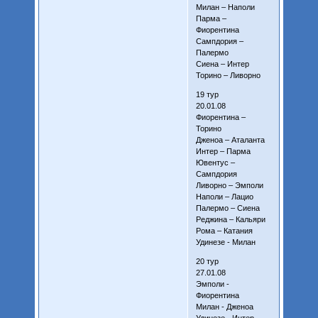
Милан – Наполи
Парма –
Фиорентина
Сампдория –
Палермо
Сиена – Интер
Торино – Ливорно
19 тур
20.01.08
Фиорентина –
Торино
Дженоа – Аталанта
Интер – Парма
Ювентус –
Сампдория
Ливорно – Эмполи
Наполи – Лацио
Палермо – Сиена
Реджина – Кальяри
Рома – Катания
Удинезе - Милан
20 тур
27.01.08
Эмполи -
Фиорентина
Милан - Дженоа
Удинезе - Интер