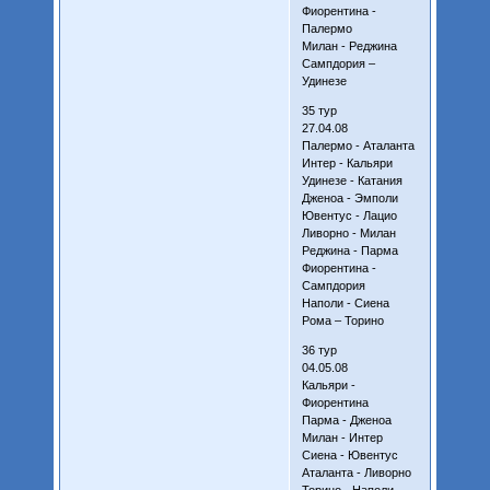
Фиорентина -
Палермо
Милан - Реджина
Сампдория –
Удинезе
35 тур
27.04.08
Палермо - Аталанта
Интер - Кальяри
Удинезе - Катания
Дженоа - Эмполи
Ювентус - Лацио
Ливорно - Милан
Реджина - Парма
Фиорентина -
Сампдория
Наполи - Сиена
Рома – Торино
36 тур
04.05.08
Кальяри -
Фиорентина
Парма - Дженоа
Милан - Интер
Сиена - Ювентус
Аталанта - Ливорно
Торино - Наполи