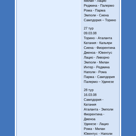
Милан - Лацио
Реджина - Палермо
Рома - Парма
Эмполи - Сиена
Сампдория – Торино
27 тур
09.03.08
Торино - Аталанта
Катания - Кальяри
Сиена - Фиорентина
Дженоа - Ювентус
Лацио - Ливорно
Эмполи - Милан
Интер - Реджина
Наполи - Рома
Парма - Сампдория
Палермо – Удинезе
28 тур
16.03.08
Сампдория -
Катания
Аталанта - Эмполи
Фиорентина -
Дженоа
Удинезе - Лацио
Рома - Милан
Ювентус - Наполи