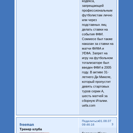
кодекса,
запрещающей
профессиональным
футболистам лично
или через
подставных лиц
делать ставки на
события ФФИ.
Соммесе был также
наказан за ставки на
матчи ФИФА и
УЕФА. Запрет на
игру на футбольном
тотализаторе был
введен ФФИ в 2005
году. В активе 31-
летнего Ди Микеле,
который пропустит
девять стартовых
туров серии А,
шесть матчей за
сборную Италии.
uefa.com
Поделиться
01.08.07
freeman
3
09:46:16
Тренер клуба