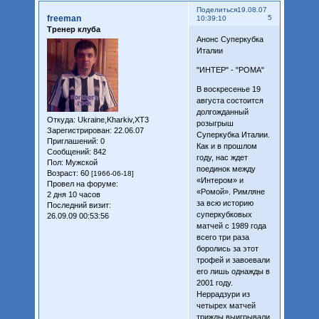
Поделиться
19.08.07
freeman
5
10:39:10
Тренер клуба
Анонс Суперкубка
Италии
"ИНТЕР" - "РОМА"
В воскресенье 19
августа состоится
долгожданный
Откуда:
Ukraine,Kharkiv,XT3
розыгрыш
Зарегистрирован
: 22.06.07
Суперкубка Италии.
Приглашений:
0
Как и в прошлом
Сообщений:
842
году, нас ждет
Пол:
Мужской
поединок между
Возраст:
60
[1966-06-18]
«Интером» и
Провел на форуме:
«Ромой». Римляне
2 дня 10 часов
за всю историю
Последний визит:
суперкубковых
26.09.09 00:53:56
матчей с 1989 года
всего три раза
боролись за этот
трофей и завоевали
его лишь однажды в
2001 году.
Неррадзури из
четырех матчей
трижды выигрывали