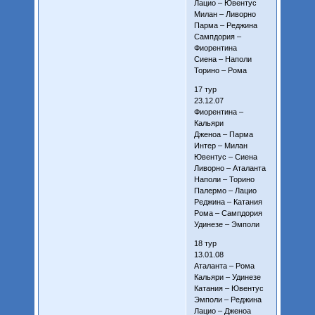
Лацио – Ювентус
Милан – Ливорно
Парма – Реджина
Сампдория –
Фиорентина
Сиена – Наполи
Торино – Рома
17 тур
23.12.07
Фиорентина –
Кальяри
Дженоа – Парма
Интер – Милан
Ювентус – Сиена
Ливорно – Аталанта
Наполи – Торино
Палермо – Лацио
Реджина – Катания
Рома – Сампдория
Удинезе – Эмполи
18 тур
13.01.08
Аталанта – Рома
Кальяри – Удинезе
Катания – Ювентус
Эмполи – Реджина
Лацио – Дженоа