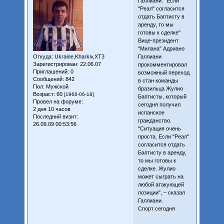
Галлиани: "Если
"Реал" согласится
отдать Баптисту в
аренду, то мы
готовы к сделке"
Вице-президент
"Милана" Адриано
Галлиани
Откуда:
Ukraine,Kharkiv,XT3
Зарегистрирован
: 22.06.07
прокомментировал
Приглашений:
0
возможный переход
Сообщений:
842
в стан команды
Пол:
Мужской
бразильца Жулио
Возраст:
60
[1966-06-18]
Баптисты, который
Провел на форуме:
сегодня получил
2 дня 10 часов
испанское
Последний визит:
гражданство.
26.09.09 00:53:56
"Ситуация очень
проста. Если "Реал"
согласится отдать
Баптисту в аренду,
то мы готовы к
сделке. Жулио
может сыграть на
любой атакующей
позиции", – сказал
Галлиани.
Спорт сегодня