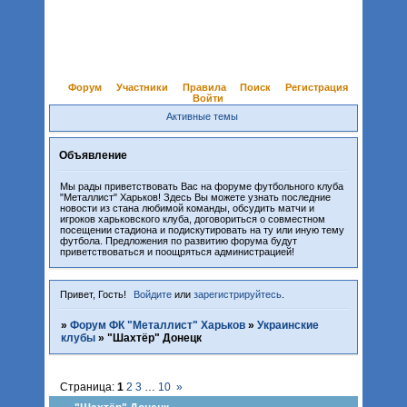
Форум
Участники
Правила
Поиск
Регистрация
Войти
Активные темы
Объявление
Мы рады приветствовать Вас на форуме футбольного клуба
"Металлист" Харьков! Здесь Вы можете узнать последние
новости из стана любимой команды, обсудить матчи и
игроков харьковского клуба, договориться о совместном
посещении стадиона и подискутировать на ту или иную тему
футбола. Предложения по развитию форума будут
приветствоваться и поощряться администрацией!
Привет, Гость!
Войдите
или
зарегистрируйтесь
.
»
Форум ФК "Металлист" Харьков
»
Украинские
клубы
»
"Шахтёр" Донецк
Страница:
1
2
3
…
10
»