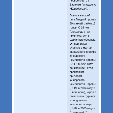
первое место с
Василом Гигиадзе из
«Кривбасса»).
Всего в высшей
лиге Гладкий провел
60 матчей, забил 13
голов. С 16 лет
Александр стал
привлекаться в
различные сборные.
Он принимал
участие в матчах
финального турнира
юношеского
чемпионата Европы
(U-17, в 2004 году
во Франции), стал
бронзовым
призером
юниорского
чемпионата Европы
(U-19, в 2004 году в
Швейцарии), играл в
финальном турнире
молодежного
чемпионата мира
(U-20, в 2005 году в
Голландии). В