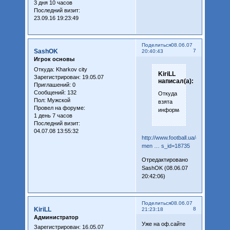
3 дня 10 часов
Последний визит:
23.09.16 19:23:49
Поделиться
08.06.07
SashOK
7
20:40:43
Игрок основы
Откуда:
Kharkov city
KiriLL
Зарегистрирован
: 19.05.07
написал(а):
Приглашений:
0
Сообщений:
132
Откуда
Пол:
Мужской
взята
Провел на форуме:
информация?
1 день 7 часов
Последний визит:
04.07.08 13:55:32
http://www.football.ua/default.aspx?
men … s_id=18735
Отредактировано
SashOK (08.06.07
20:42:06)
Поделиться
08.06.07
KiriLL
8
21:23:18
Администратор
Уже на оф.сайте
Зарегистрирован
: 16.05.07