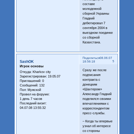
составе
молодежной
сборной Украины
Гладкий
дебютировал 7
сентября 2004 в
выездном поединке
со сборной
Казахстана.
Поделиться
08.06.07
SashOK
5
18:56:18
Игрок основы
Сразу же после
Откуда:
Kharkov city
подписания
Зарегистрирован
: 19.05.07
контракта с
Приглашений:
0
донецким
Сообщений:
132
«Шахтером»
Пол:
Мужской
Александр Гладкий
Провел на форуме:
1 день 7 часов
поделился своими
Последний визит:
впечатлениями с
04.07.08 13:55:32
корреспондентом
пресс-службы.
– Когда ты впервые
узнал об интересе
со стороны