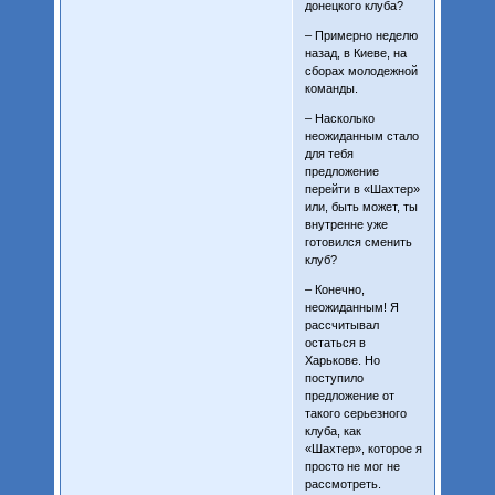
донецкого клуба?
– Примерно неделю
назад, в Киеве, на
сборах молодежной
команды.
– Насколько
неожиданным стало
для тебя
предложение
перейти в «Шахтер»
или, быть может, ты
внутренне уже
готовился сменить
клуб?
– Конечно,
неожиданным! Я
рассчитывал
остаться в
Харькове. Но
поступило
предложение от
такого серьезного
клуба, как
«Шахтер», которое я
просто не мог не
рассмотреть.