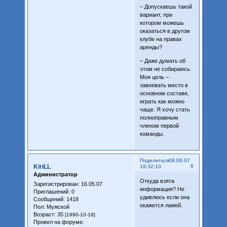
– Допускаешь такой
вариант, при
котором можешь
оказаться в другом
клубе на правах
аренды?
– Даже думать об
этом не собираюсь.
Моя цель –
завоевать место в
основном составе,
играть как можно
чаще. Я хочу стать
полноправным
членом первой
команды.
Поделиться
08.06.07
KiriLL
6
19:32:10
Администратор
Откуда взята
Зарегистрирован
: 16.05.07
информация? Не
Приглашений:
0
удивлюсь если она
Сообщений:
1418
окажется лажей.
Пол:
Мужской
Возраст:
35
[1990-10-18]
Провел на форуме: