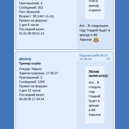
чтоб в
Приглашений:
0
аренду
Сообщений:
353
отдавать?
Пол:
Мужской
Возраст:
38
[1987-11-28]
Провел на форуме:
2 дня 6 часов
Ага... В следующем
Последний визит:
году Гладкий будет в
31.01.08 09:51:14
аренде в ФК
Харьков
Поделиться
09.06.07
dimitriy
12
10:28:24
Тренер клуба
Откуда:
Харько
Лёлик
Зарегистрирован
: 17.05.07
написал(а):
Приглашений:
0
Сообщений:
1206
Ага... В
Провел на форуме:
следующем
4 дня 15 часов
году
Последний визит:
Гладкий
05.08.08 17:44:34
будет в
аренде
в ФК
Харьков