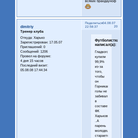
всяких брандауноф
Поделиться
04.08.07
dimitriy
20
22:58:37
Тренер клуба
Откуда:
Харько
Футболистка
Зарегистрирован
: 17.05.07
написал(а):
Приглашений:
0
Сообщений:
1206
Гладкого
Провел на форуме:
купили
4 дня 15 часов
99,9%
Последний визит:
из-за
05.08.08 17:44:34
того,
чтобы
он
Горникам
голы не
забивал
в
составе
ФК
Харьков.
..А
парень
молодец,
старается.