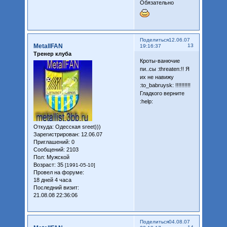
Обязательно
Поделиться
12.06.07
MetallFAN
13
19:16:37
Тренер клуба
Кроты-ванючие
пи..сы :threaten:!! Я
их не навижу
:to_babruysk: !!!!!!!!!!
Гладкого верните
:help:
Откуда:
Одесская sreet)))
Зарегистрирован
: 12.06.07
Приглашений:
0
Сообщений:
2103
Пол:
Мужской
Возраст:
35
[1991-05-10]
Провел на форуме:
18 дней 4 часа
Последний визит:
21.08.08 22:36:06
Поделиться
04.08.07