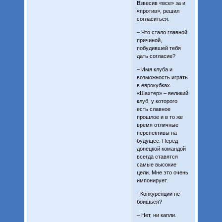
Взвесив «все» за и
«против», решил
согласиться.
– Что стало главной
причиной,
побудившей тебя
дать согласие?
– Имя клуба и
возможность играть
в еврокубках.
«Шахтер» – великий
клуб, у которого
есть славное
прошлое и в то же
время отличные
перспективы на
будущее. Перед
донецкой командой
всегда ставятся
самые высокие
цели. Мне это очень
импонирует.
- Конкуренции не
боишься?
– Нет, ни капли.