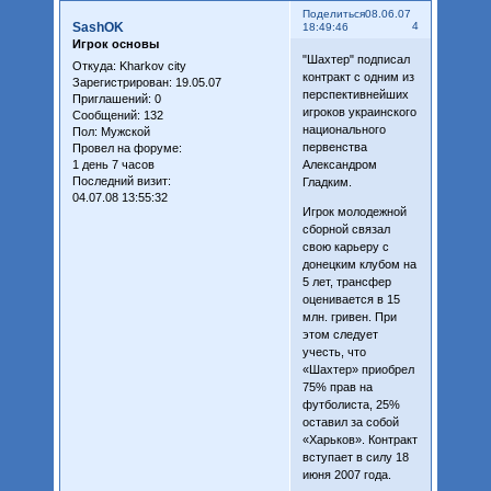
Поделиться
08.06.07
SashOK
4
18:49:46
Игрок основы
"Шахтер" подписал
Откуда:
Kharkov city
контракт с одним из
Зарегистрирован
: 19.05.07
перспективнейших
Приглашений:
0
игроков украинского
Сообщений:
132
национального
Пол:
Мужской
первенства
Провел на форуме:
1 день 7 часов
Александром
Последний визит:
Гладким.
04.07.08 13:55:32
Игрок молодежной
сборной связал
свою карьеру с
донецким клубом на
5 лет, трансфер
оценивается в 15
млн. гривен. При
этом следует
учесть, что
«Шахтер» приобрел
75% прав на
футболиста, 25%
оставил за собой
«Харьков». Контракт
вступает в силу 18
июня 2007 года.