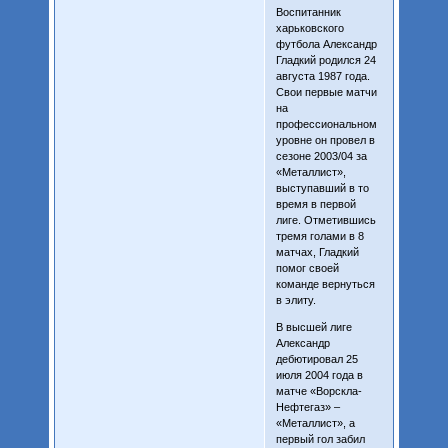
Воспитанник
харьковского
футбола Александр
Гладкий родился 24
августа 1987 года.
Свои первые матчи
на
профессиональном
уровне он провел в
сезоне 2003/04 за
«Металлист»,
выступавший в то
время в первой
лиге. Отметившись
тремя голами в 8
матчах, Гладкий
помог своей
команде вернуться
в элиту.
В высшей лиге
Александр
дебютировал 25
июля 2004 года в
матче «Ворскла-
Нефтегаз» –
«Металлист», а
первый гол забил