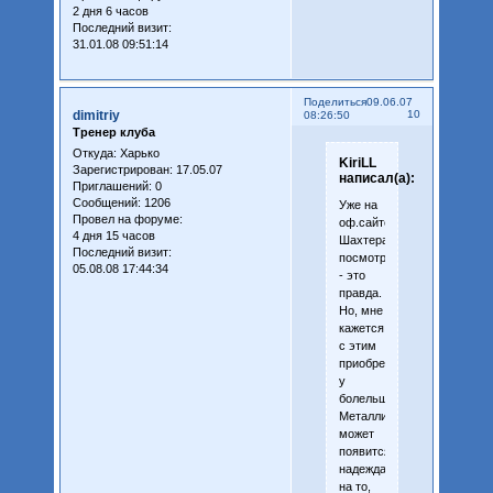
2 дня 6 часов
Последний визит:
31.01.08 09:51:14
Поделиться
09.06.07
dimitriy
10
08:26:50
Тренер клуба
Откуда:
Харько
KiriLL
Зарегистрирован
: 17.05.07
написал(а):
Приглашений:
0
Сообщений:
1206
Уже на
Провел на форуме:
оф.сайте
4 дня 15 часов
Шахтера
Последний визит:
посмотрел
05.08.08 17:44:34
- это
правда.
Но, мне
кажется,
с этим
приобретением
у
болельщиков
Металлиста
может
появится
надежда
на то,