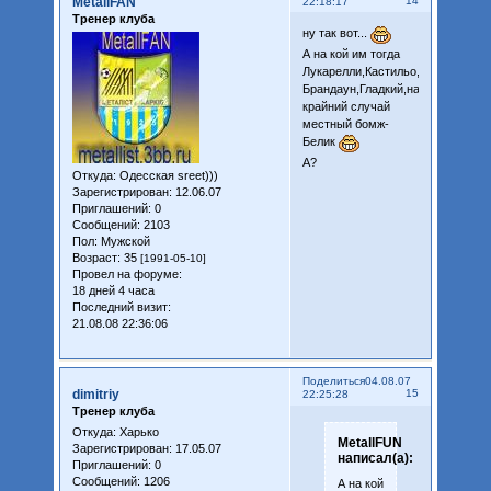
MetallFAN
14
22:18:17
Тренер клуба
ну так вот...
А на кой им тогда
Лукарелли,Кастильо,любимчик
Брандаун,Гладкий,на
крайний случай
местный бомж-
Белик
А?
Откуда:
Одесская sreet)))
Зарегистрирован
: 12.06.07
Приглашений:
0
Сообщений:
2103
Пол:
Мужской
Возраст:
35
[1991-05-10]
Провел на форуме:
18 дней 4 часа
Последний визит:
21.08.08 22:36:06
Поделиться
04.08.07
dimitriy
15
22:25:28
Тренер клуба
Откуда:
Харько
MetallFUN
Зарегистрирован
: 17.05.07
написал(а):
Приглашений:
0
Сообщений:
1206
А на кой