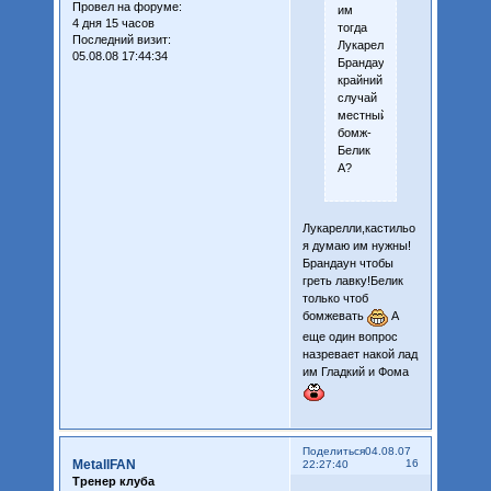
Провел на форуме:
им
4 дня 15 часов
тогда
Последний визит:
Лукарелли,Кастильо,люби
05.08.08 17:44:34
Брандаун,Гладкий,на
крайний
случай
местный
бомж-
Белик
А?
Лукарелли,кастильо
я думаю им нужны!
Брандаун чтобы
греть лавку!Белик
только чтоб
бомжевать
А
еще один вопрос
назревает накой лад
им Гладкий и Фома
Поделиться
04.08.07
MetallFAN
16
22:27:40
Тренер клуба