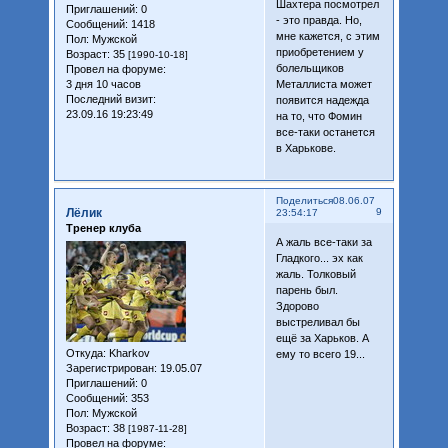
Шахтера посмотрел
Приглашений:
0
- это правда. Но,
Сообщений:
1418
мне кажется, с этим
Пол:
Мужской
приобретением у
Возраст:
35
[1990-10-18]
болельщиков
Провел на форуме:
3 дня 10 часов
Металлиста может
Последний визит:
появится надежда
23.09.16 19:23:49
на то, что Фомин
все-таки останется
в Харькове.
Поделиться
08.06.07
Лёлик
9
23:54:17
Тренер клуба
А жаль все-таки за
Гладкого... эх как
жаль. Толковый
парень был.
Здорово
выстреливал бы
ещё за Харьков. А
Откуда:
Kharkov
ему то всего 19...
Зарегистрирован
: 19.05.07
Приглашений:
0
Сообщений:
353
Пол:
Мужской
Возраст:
38
[1987-11-28]
Провел на форуме: