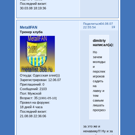
Последний визит:
30.03.08 18:19:36
Поделиться
04.08.07
MetallFAN
19
22:55:54
Тренер клуба
dimitriy
написал(а):
Но
зачем
молодых
и
перспективных
Откуда:
Одесская sreet)))
игроков
Зарегистрирован
: 12.06.07
садить
Приглашений:
0
на
Сообщений:
2103
лавку и
Пол:
Мужской
тем
Возраст:
35
[1991-05-10]
самым
Провел на форуме:
лишать
18 дней 4 часа
прогресса
Последний визит:
21.08.08 22:36:06
за это же и
ненавижу!!! Ну и за