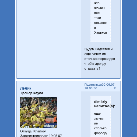
что
Фомин
все-
таки
останется
в
Харькове.
Будем надеятся и
еще зачем им
столько форвардов
чтоб в аренду
отдавать?
Поделиться
09.06.07
Лёлик
11
10:03:30
Тренер клуба
dimitriy
написал(а):
еще
зачем
им
столько
Откуда:
Kharkov
форвардов
Зарегистрирован
: 19.05.07