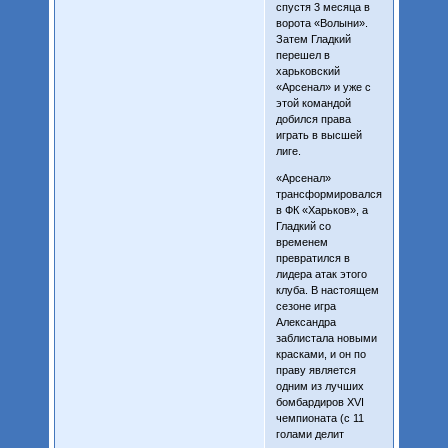
спустя 3 месяца в
ворота «Волыни».
Затем Гладкий
перешел в
харьковский
«Арсенал» и уже с
этой командой
добился права
играть в высшей
лиге.
«Арсенал»
трансформировался
в ФК «Харьков», а
Гладкий со
временем
превратился в
лидера атак этого
клуба. В настоящем
сезоне игра
Александра
заблистала новыми
красками, и он по
праву является
одним из лучших
бомбардиров XVI
чемпионата (с 11
голами делит