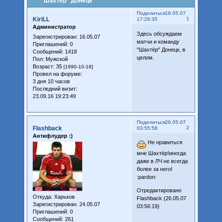
"Шахтёр" Донецк
Поделиться
19.05.07
KiriLL
1
17:26:35
Администратор
Здесь обсуждаем
Зарегистрирован
: 16.05.07
матчи и команду
Приглашений:
0
"Шахтёр" Донецк, в
Сообщений:
1418
целом.
Пол:
Мужской
Возраст:
35
[1990-10-18]
Провел на форуме:
3 дня 10 часов
Последний визит:
23.09.16 19:23:49
Поделиться
26.05.07
Flashback
2
03:55:58
Антифлудер :)
Не нравиться
мне Шахтёр!иногда
даже в ЛЧ не всегда
более за него!
:pardon:
Отредактировано
Откуда:
Харьков
Flashback (26.05.07
Зарегистрирован
: 24.05.07
03:56:19)
Приглашений:
0
Сообщений:
261