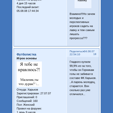
навижу
4 дня 15 часов
Последний визит:
05.08.08 17:44:34
Взаимно!!!Но зачем
молодых и
перспективных
игроков садить на
лавку и тем самым
лишать
прогресса???
Поделиться
04.08.07
Футболистка
18
22:54:10
Игрок основы
Гладкого купили
99,9% из-за того,
чтобы он Горникам
голы не забивал в
составе ФК Харьков.
..А парень молодец,
старается. Вон
Откуда:
Харьков
сколько раз уже
Зарегистрирован
: 27.07.07
отличился...
Приглашений:
0
Сообщений:
160
Пол:
Женский
Провел на форуме:
1 день 9 часов