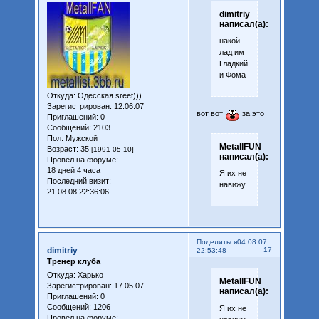
dimitriy
написал(а):
накой
лад им
Гладкий
и Фома
Откуда:
Одесская sreet)))
Зарегистрирован
: 12.06.07
вот вот
за это
Приглашений:
0
Сообщений:
2103
Пол:
Мужской
MetallFUN
Возраст:
35
[1991-05-10]
написал(а):
Провел на форуме:
18 дней 4 часа
Я их не
Последний визит:
навижу
21.08.08 22:36:06
Поделиться
04.08.07
dimitriy
17
22:53:48
Тренер клуба
Откуда:
Харько
MetallFUN
Зарегистрирован
: 17.05.07
написал(а):
Приглашений:
0
Сообщений:
1206
Я их не
Провел на форуме: