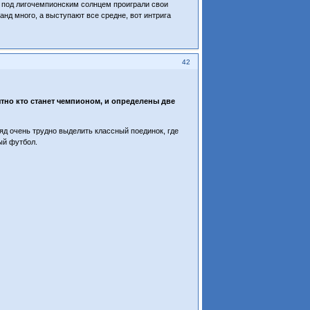
 под лигочемпионским солнцем проиграли свои
нд много, а выступают все средне, вот интрига
42
ятно кто станет чемпионом, и определены две
яд очень трудно выделить классный поединок, где
ый футбол.