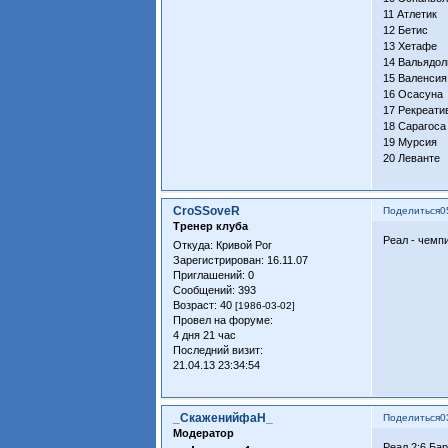
11 Атлети
12 Бетис
13 Хетаф
14 Вальяд
15 Вален
16 Осасу
17 Рекреа
18 Сараго
19 Мурси
20 Леван
CroSSoveR
Поделиться
0
Тренер клуба
Реал - чемп
Откуда:
Кривой Рог
Зарегистрирован
: 16.11.07
Приглашений:
0
Сообщений:
393
Возраст:
40
[1986-03-02]
Провел на форуме:
4 дня 21 час
Последний визит:
21.04.13 23:34:54
_СкаженийфаН_
Поделиться
0
Модератор
Реал 2:6 Ба