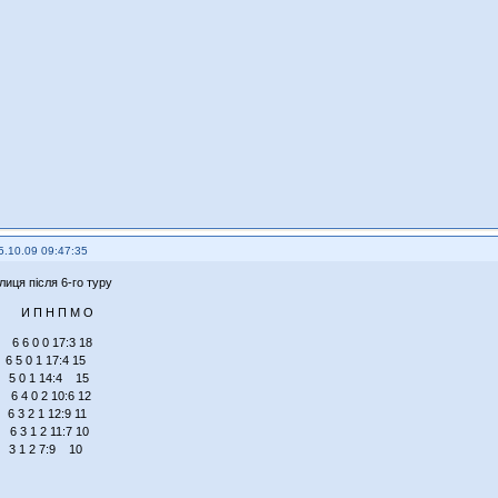
5.10.09 09:47:35
лиця після 6-го туру
 И П Н П М О
 6 6 0 0 17:3 18
 0 1 17:4 15
 5 0 1 14:4 15
 6 4 0 2 10:6 12
6 3 2 1 12:9 11
6 3 1 2 11:7 10
 3 1 2 7:9 10