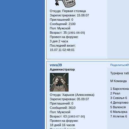
Откуда:
Первая столица
Зарегистрирован
: 15.08.07
Приглашений:
0
Сообщений:
2100
Пол:
Мужской
Возраст:
35
[1991-06-05]
Провел на форуме:
3 дня 2 часа
Последний визит:
15.07.11 02:48:01
vova39
Поделиться
0
Администратор
Турнірна таб
М Kоманда
1 Барселона
2 Реал 6 5
Откуда:
Харьков (Алексеевка)
3 Севілья 6
Зарегистрирован
: 05.09.07
4 Депортиво
Приглашений:
0
5 Валенсія 
Сообщений:
3610
6 Мальорка 
Пол:
Мужской
Возраст:
63
7 Атлетик 6
[1963-07-30]
Провел на форуме:
18 дней 16 часов