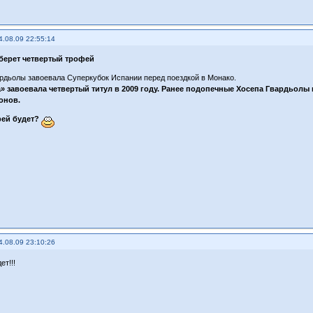
4.08.09 22:55:14
берет четвертый трофей
рдьолы завоевала Суперкубок Испании перед поездкой в Монако.
» завоевала четвертый титул в 2009 году. Ранее подопечные Хосепа Гвардьолы
онов.
ей будет?
4.08.09 23:10:26
ет!!!