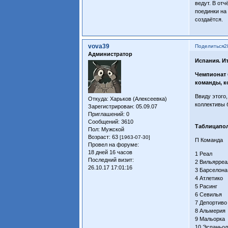
ведут. В от
поединки на
создаётся.
vova39
Поделиться
2
Администратор
Испания. И
Чемпионат 
команды, к
Ввиду этого
Откуда:
Харьков (Алексеевка)
коллективы 
Зарегистрирован
: 05.09.07
Приглашений:
0
Сообщений:
3610
Таблицапол
Пол:
Мужской
Возраст:
63
[1963-07-30]
П Кома
Провел на форуме:
18 дней 16 часов
1 Реал 
Последний визит:
2 Вильярр
26.10.17 17:01:16
3 Барсел
4 Атлети
5 Расинг
6 Севиль
7 Депорти
8 Альмер
9 Мальор
10 Эспан