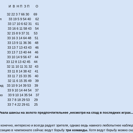
да И В Н П З П О
2 22 3 7 66 30 69
ал 33 19 5 9 54 40 62
а 33 17 10 6 62 31 61
о 33 16 6 11 58 43 54
32 15 8 9 37 31 53
 33 16 3 14 64 48 51
 33 13 9 11 36 36 48
о 33 13 7 13 43 43 46
 33 13 7 13 40 44 46
а 33 10 14 9 56 47 44
33 12 8 13 42 45 44
 32 11 10 11 31 32 43
 33 11 8 14 38 42 41
 33 11 7 15 33 35 40
я 32 11 6 15 35 49 39
ид 33 10 9 14 39 53 39
а 33 9 10 14 44 54 37
иво 33 9 10 14 35 54 37
 33 7 8 18 29 53 29
е 33 7 4 22 29 61 25
Реала шансы на золото предпочтительнее ,несмотря на спад в последних играх.....
 конечно, интересно и всегда радует зрителя, однако ведь намного любопытнее наблюдат
озицию в чемпионате сейчас ведут борьбу
три команды.
Хотя ведут борьбу можно ска