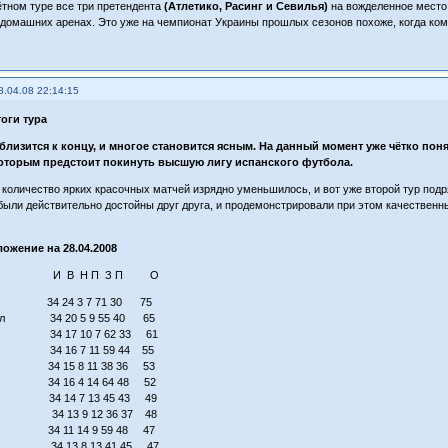
чётном туре все три претендента
(Атлетико, Расинг и Севилья)
на вожделенное место
 домашних аренах. Это уже на чемпионат Украины прошлых сезонов похоже, когда кома
8.04.08 22:14:15
тоги тура
близится к концу, и многое становится ясным. На данный момент уже чётко пон
оторым предстоит покинуть высшую лигу испанского футбола.
, количество ярких красочных матчей изрядно уменьшилось, и вот уже второй тур подр
были действительно достойны друг друга, и продемонстрировали при этом качественн
ожение на 28.04.2008
нда И В Н П З П О
34 24 3 7 71 30 75
еал 34 20 5 9 55 40 65
она 34 17 10 7 62 33 61
ко 34 16 7 11 59 44 55
 34 15 8 11 38 36 53
я 34 16 4 14 64 48 52
во 34 14 7 13 45 43 49
ия 34 13 9 12 36 37 48
ка 34 11 14 9 59 48 47
ьол 34 13 8 13 41 45 47