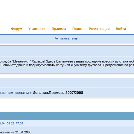
Форум
Участники
Правила
Поиск
Регистрация
Войти
Активные темы
 клуба "Металлист" Харьков! Здесь Вы можете узнать последние новости из стана лю
ещении стадиона и подискутировать на ту или иную тему футбола. Предложения по ра
кие чемпионаты
»
Испания.Примера 2007/2008
1.04.08 21:47:39
жение на 21.04.2008