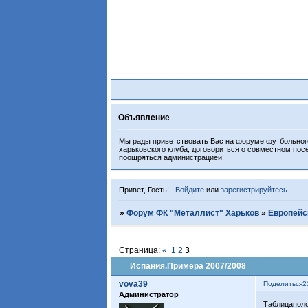
Объявление
Мы рады приветствовать Вас на форуме футбольного
харьковского клуба, договориться о совместном пос
поощряться администрацией!
Привет, Гость!
Войдите
или
зарегистрируйтесь
.
»
Форум ФК "Металлист" Харьков
»
Европейс
Страница:
«
1
2
3
Испания.Примера 2007/2008
vova39
Поделиться
2
Администратор
Таблицаполо