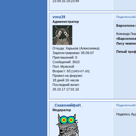
23.09.16 19:23:49
vova39
Поделиться
2
Администратор
Барселона 
Команда Гва
«Барселона
Лигу чемпи
Откуда:
Харьков (Алексеевка)
Пятый троф
Зарегистрирован
: 05.09.07
Приглашений:
0
Сообщений:
3610
Пол:
Мужской
Возраст:
63
[1963-07-30]
Провел на форуме:
18 дней 16 часов
Последний визит:
26.10.17 17:01:16
_СкаженийфаН_
Поделиться
2
Модератор
Надеюсь буд