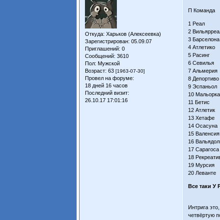
П Коман
1 Реал 3
2 Вильярре
Откуда:
Харьков (Алексеевка)
3 Барселон
Зарегистрирован
: 05.09.07
4 Атлетик
Приглашений:
0
5 Расинг 
Сообщений:
3610
6 Севилья
Пол:
Мужской
Возраст:
63
7 Альмерия
[1963-07-30]
Провел на форуме:
8 Депортив
18 дней 16 часов
9 Эспаньол
Последний визит:
10 Мальорк
26.10.17 17:01:16
11 Бетис 
12 Атлетик
13 Хетафе
14 Осасуна
15 Валенси
16 Вальядол
17 Сарагос
18 Рекреат
19 Мурсия
20 Левант
Все таки У 
Интрига это,
четвёртую п