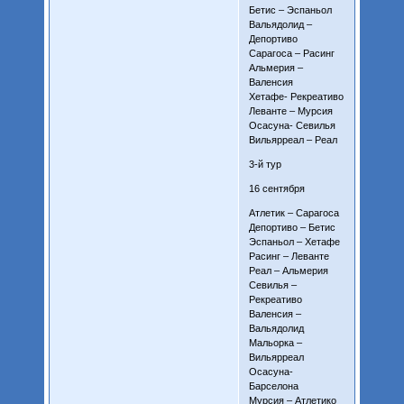
Бетис – Эспаньол
Вальядолид –
Депортиво
Сарагоса – Расинг
Альмерия –
Валенсия
Хетафе- Рекреативо
Леванте – Мурсия
Осасуна- Севилья
Вильярреал – Реал
3-й тур
16 сентября
Атлетик – Сарагоса
Депортиво – Бетис
Эспаньол – Хетафе
Расинг – Леванте
Реал – Альмерия
Севилья –
Рекреативо
Валенсия –
Вальядолид
Мальорка –
Вильярреал
Осасуна-
Барселона
Мурсия – Атлетико