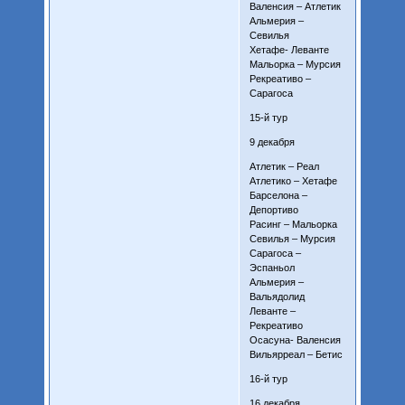
Валенсия – Атлетик
Альмерия –
Севилья
Хетафе- Леванте
Мальорка – Мурсия
Рекреативо –
Сарагоса
15-й тур
9 декабря
Атлетик – Реал
Атлетико – Хетафе
Барселона –
Депортиво
Расинг – Мальорка
Севилья – Мурсия
Сарагоса –
Эспаньол
Альмерия –
Вальядолид
Леванте –
Рекреативо
Осасуна- Валенсия
Вильярреал – Бетис
16-й тур
16 декабря