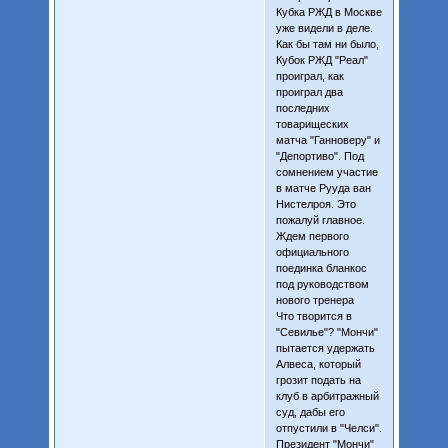
Кубка РЖД в Москве
уже видели в деле.
Как бы там ни было,
Кубок РЖД "Реал"
проиграл, как
проиграл два
последних
товарищеских
матча "Ганноверу" и
"Депортиво". Под
сомнением участие
в матче Рууда ван
Нистелроя. Это
пожалуй главное.
Ждем первого
официального
поединка бланкос
под руководством
нового тренера
Что творится в
"Севилье"? "Мончи"
пытается удержать
Алвеса, который
грозит подать на
клуб в арбитражный
суд, дабы его
отпустили в "Челси".
Президент "Мончи"