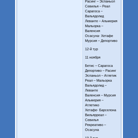
Расинг – Эспаньол
Севилья – Реал
Сарагоса –
Вальядолид
Леванте – Альмерия
Мальорка –
Валенсия
Осасуна- Хетафе
Мурсия – Депортиво
12-й тур
11 ноября
Бетис – Сарагоса
Депортиво – Расинг
Эспаньол – Атлетик
Реал – Мальорка
Вальядолид –
Леванте
Валенсия – Мурсия
Альмерия –
Атлетико
Хетафе- Барселона
Вильярреал –
Севилья
Рекреативо –
Осасуна
13-й тур