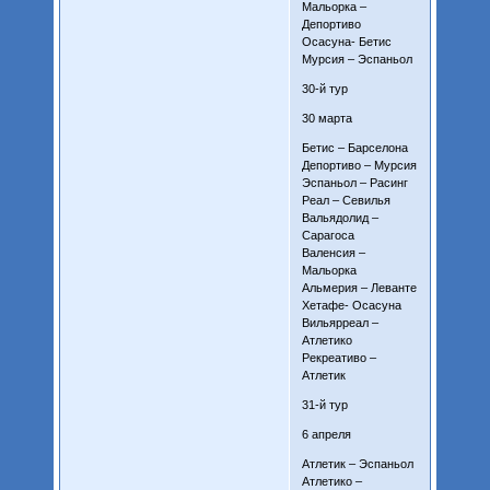
Мальорка –
Депортиво
Осасуна- Бетис
Мурсия – Эспаньол
30-й тур
30 марта
Бетис – Барселона
Депортиво – Мурсия
Эспаньол – Расинг
Реал – Севилья
Вальядолид –
Сарагоса
Валенсия –
Мальорка
Альмерия – Леванте
Хетафе- Осасуна
Вильярреал –
Атлетико
Рекреативо –
Атлетик
31-й тур
6 апреля
Атлетик – Эспаньол
Атлетико –