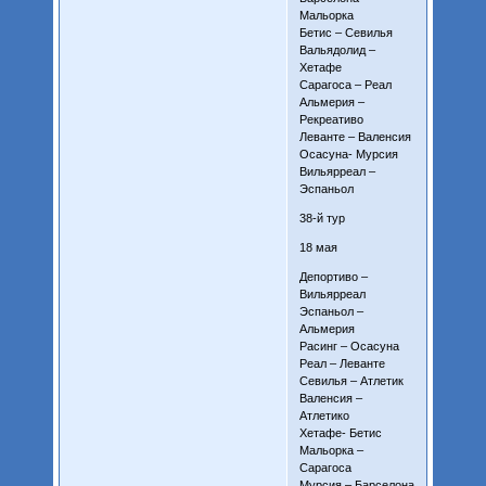
Мальорка
Бетис – Севилья
Вальядолид –
Хетафе
Сарагоса – Реал
Альмерия –
Рекреативо
Леванте – Валенсия
Осасуна- Мурсия
Вильярреал –
Эспаньол
38-й тур
18 мая
Депортиво –
Вильярреал
Эспаньол –
Альмерия
Расинг – Осасуна
Реал – Леванте
Севилья – Атлетик
Валенсия –
Атлетико
Хетафе- Бетис
Мальорка –
Сарагоса
Мурсия – Барселона