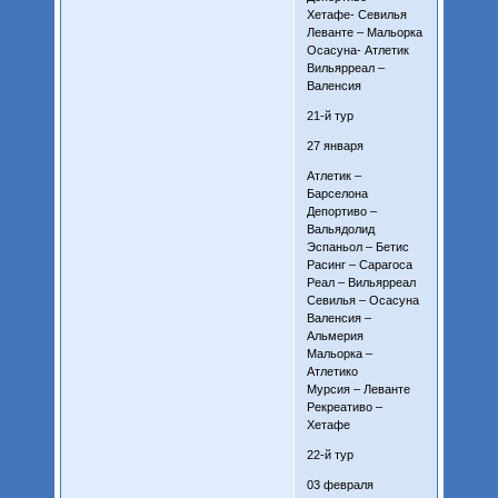
Хетафе- Севилья
Леванте – Мальорка
Осасуна- Атлетик
Вильярреал –
Валенсия
21-й тур
27 января
Атлетик –
Барселона
Депортиво –
Вальядолид
Эспаньол – Бетис
Расинг – Сарагоса
Реал – Вильярреал
Севилья – Осасуна
Валенсия –
Альмерия
Мальорка –
Атлетико
Мурсия – Леванте
Рекреативо –
Хетафе
22-й тур
03 февраля