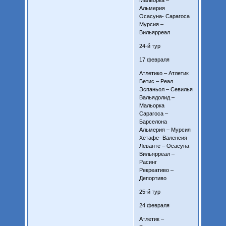
Альмерия
Осасуна- Сарагоса
Мурсия –
Вильярреал
24-й тур
17 февраля
Атлетико – Атлетик
Бетис – Реал
Эспаньол – Севилья
Вальядолид –
Мальорка
Сарагоса –
Барселона
Альмерия – Мурсия
Хетафе- Валенсия
Леванте – Осасуна
Вильярреал –
Расинг
Рекреативо –
Депортиво
25-й тур
24 февраля
Атлетик –