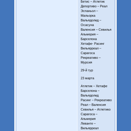
Бетис – Атлетик
Депортиво – Реал
Эспаньол –
Мальорка
Вальядолид –
Осасуна
Валенсия – Севилья
Альмерия –
Барселона
Хетафе- Расинг
Вильярреал –
Сарагоса
Рекреативо –
Мурсия
29-й тур
23 марта
Атлетик – Хетафе
Барселона –
Вальядолид
Расинг – Рекреативо
Реал – Валенсия
Севилья – Атлетико
Сарагоса –
Альмерия
Леванте –
Вильярреал