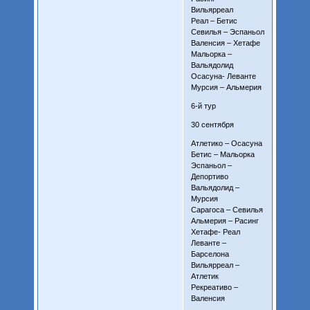
Вильярреал
Реал – Бетис
Севилья – Эспаньол
Валенсия – Хетафе
Мальорка –
Вальядолид
Осасуна- Леванте
Мурсия – Альмерия
6-й тур
30 сентября
Атлетико – Осасуна
Бетис – Мальорка
Эспаньол –
Депортиво
Вальядолид –
Мурсия
Сарагоса – Севилья
Альмерия – Расинг
Хетафе- Реал
Леванте –
Барселона
Вильярреал –
Атлетик
Рекреативо –
Валенсия