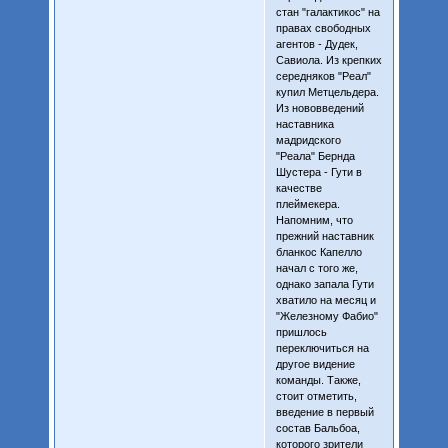
стан "галактикос" на
правах свободных
агентов - Дудек,
Савиола. Из крепких
середняков "Реал"
купил Метцельдера.
Из нововведений
наставника
мадридского
"Реала" Бернда
Шустера - Гути в
качестве
плеймекера.
Напомним, что
прежний наставник
бланкос Капелло
начал с того же,
однако запала Гути
хватило на месяц и
"Железному Фабио"
пришлось
переключиться на
другое видение
команды. Также,
стоит отметить,
введение в первый
состав Бальбоа,
которого зрители