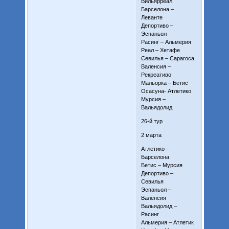
Вильярреал
Барселона –
Леванте
Депортиво –
Эспаньол
Расинг – Альмерия
Реал – Хетафе
Севилья – Сарагоса
Валенсия –
Рекреативо
Мальорка – Бетис
Осасуна- Атлетико
Мурсия –
Вальядолид
26-й тур
2 марта
Атлетико –
Барселона
Бетис – Мурсия
Депортиво –
Севилья
Эспаньол –
Валенсия
Вальядолид –
Расинг
Альмерия – Атлетик