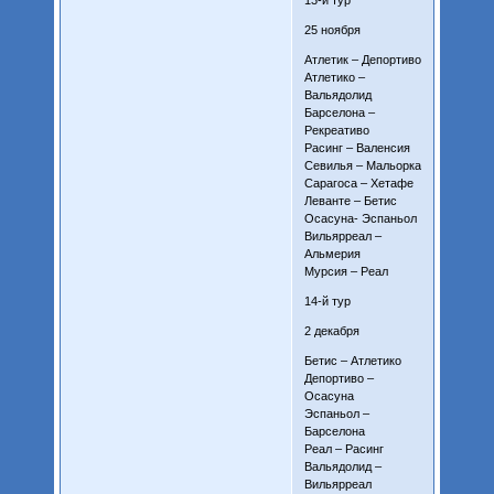
25 ноября
Атлетик – Депортиво
Атлетико –
Вальядолид
Барселона –
Рекреативо
Расинг – Валенсия
Севилья – Мальорка
Сарагоса – Хетафе
Леванте – Бетис
Осасуна- Эспаньол
Вильярреал –
Альмерия
Мурсия – Реал
14-й тур
2 декабря
Бетис – Атлетико
Депортиво –
Осасуна
Эспаньол –
Барселона
Реал – Расинг
Вальядолид –
Вильярреал