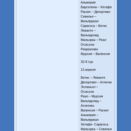
Альмерия
Барселона – Хетафе
Расинг – Депортиво
Севилья –
Вильярреал
Сарагоса – Бетис
Леванте –
Вальядолид
Мальорка – Реал
Осасуна-
Рекреативо
Мурсия – Валенсия
32-й тур
13 апреля
Бетис – Леванте
Депортиво – Атлетик
Эспаньол –
Осасуна
Реал – Мурсия
Вальядолид –
Атлетико
Валенсия – Расинг
Альмерия –
Вильярреал
Хетафе- Сарагоса
Мальорка – Севилья