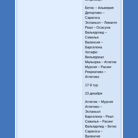
Бетис – Альмерия
Депортиво –
Сарагоса
Эспаньол – Леванте
Реал – Осасуна
Вальядолид –
Севилья
Валенсия –
Барселона
Хетафе-
Вильярреал
Мальорка – Атлетик
Мурсия – Расинг
Рекреативо –
Атлетико
17-й тур
23 декабря
Атлетик – Мурсия
Атлетико –
Эспаньол
Барселона – Реал
Севилья – Расинг
Вальядолид – Бетис
Сарагоса –
Валенсия