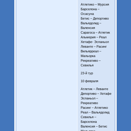
Атлетико – Мурсия
Барселона –
Осасуна
Бетис – Депортиво
Вальядолид –
Валенсия
Сарагоса – Атлетик
Альмерия – Реал
Хетафе- Эспаньол
Леванте – Расинг
Вильярреал –
Мальорка
Рекреативо –
Севилья
23-й тур
10 февраля
Атлетик – Леванте
Депортиво – Хетафе
Эспаньол –
Рекреативо
Расинг – Атлетико
Реал – Вальядолид
Севилья –
Барселона
Валенсия – Бетис
Мальорка –