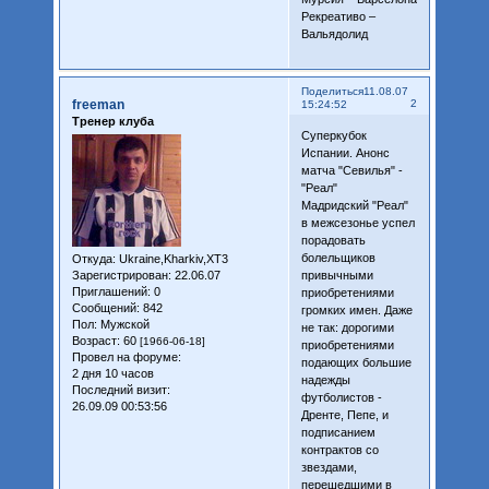
Рекреативо –
Вальядолид
Поделиться
11.08.07
freeman
2
15:24:52
Тренер клуба
Суперкубок
Испании. Анонс
матча "Севилья" -
"Реал"
Мадридский "Реал"
в межсезонье успел
порадовать
болельщиков
Откуда:
Ukraine,Kharkiv,XT3
Зарегистрирован
: 22.06.07
привычными
Приглашений:
0
приобретениями
Сообщений:
842
громких имен. Даже
Пол:
Мужской
не так: дорогими
Возраст:
60
[1966-06-18]
приобретениями
Провел на форуме:
подающих большие
2 дня 10 часов
надежды
Последний визит:
футболистов -
26.09.09 00:53:56
Дренте, Пепе, и
подписанием
контрактов со
звездами,
перешедшими в