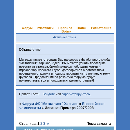
Форум
Участники
Правила
Поиск
Регистрация
Войти
Активные темы
Объявление
Мы рады приветствовать Вас на форуме футбольного клуба
"Металлист" Харьков! Здесь Вы можете узнать последние
новости из стана любимой команды, обсудить матчи и
игроков харьковского клуба, договориться о совместном
посещении стадиона и подискутировать на ту или иную тему
футбола. Предложения по развитию форума будут
приветствоваться и поощряться администрацией!
Привет, Гость!
Войдите
или
зарегистрируйтесь
.
»
Форум ФК "Металлист" Харьков
»
Европейские
чемпионаты
»
Испания.Примера 2007/2008
Страница:
1
2
3
»
Тема закрыта