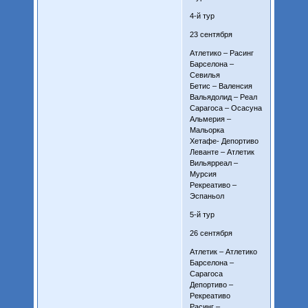
4-й тур
23 сентября
Атлетико – Расинг
Барселона –
Севилья
Бетис – Валенсия
Вальядолид – Реал
Сарагоса – Осасуна
Альмерия –
Мальорка
Хетафе- Депортиво
Леванте – Атлетик
Вильярреал –
Мурсия
Рекреативо –
Эспаньол
5-й тур
26 сентября
Атлетик – Атлетико
Барселона –
Сарагоса
Депортиво –
Рекреативо
Расинг –