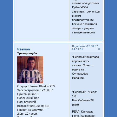
стоили обладателям
Кубка УЕФА
заветных трех очков
в этом
противостоянии.
Как оно сложиться
теперь - увидим
сегодня вечером.
Поделиться
12.08.07
freeman
3
09:39:01
Тренер клуба
"Севилья" выиграла
первый матч
сезона. Отчет о
матче на
Суперкубок
Испании.
Откуда:
Ukraine,Kharkiv,XT3
Зарегистрирован
: 22.06.07
"Севилья" - "Реал"
Приглашений:
0
1:0
Сообщений:
842
Гол: Фабиано 29'
Пол:
Мужской
(пен)
Возраст:
60
[1966-06-18]
Провел на форуме:
РЕАЛ: Касильяс,
2 дня 10 часов
Пепе, Каннаваро,