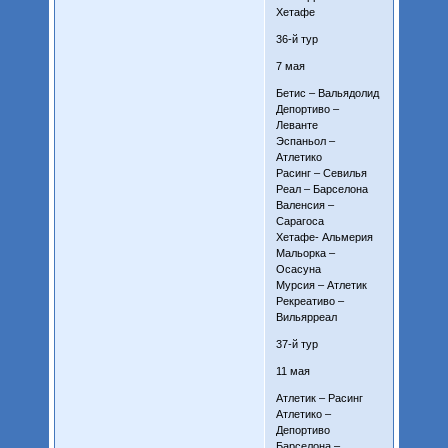
Хетафе
36-й тур
7 мая
Бетис – Вальядолид
Депортиво –
Леванте
Эспаньол –
Атлетико
Расинг – Севилья
Реал – Барселона
Валенсия –
Сарагоса
Хетафе- Альмерия
Мальорка –
Осасуна
Мурсия – Атлетик
Рекреативо –
Вильярреал
37-й тур
11 мая
Атлетик – Расинг
Атлетико –
Депортиво
Барселона –