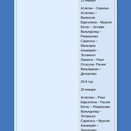
13 января
Атлетик – Севилья
Атлетико –
Валенсия
Барселона – Мурсия
Бетис – Хетафе
Вальядолид –
Рекреативо
Сарагоса –
Мальорка
Альмерия –
Эспаньол
Леванте – Реал
Осасуна- Расинг
Вильярреал –
Депортиво
20-й тур
20 января
Атлетико – Реал
Барселона – Расинг
Бетис – Рекреативо
Вальядолид –
Эспаньол
Сарагоса – Мурсия
Альмерия –
Депортиво