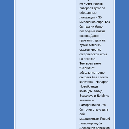
не хочет терять
латераля даже за
обещанные
лондонцами 35
миллионов евро. Как
бы там ни было,
последнии матчи
сезона Данни
провалил, да и на
Кубке Америки,
скажем честно,
феерической игры
не показал.
Тем временем
"Севилья"
абсолютно точно
сыграет без своего
капитана - Наварро.
Новобранцы
команды Халид
Булахруз и Де Муль
заявили о
намерении во что
бы то ни стало дать
бой
мадридистам.Российский
легионер клуба
Александр Кержаков