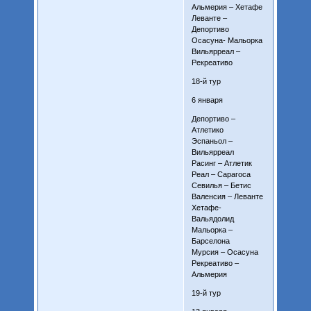
Альмерия – Хетафе
Леванте –
Депортиво
Осасуна- Мальорка
Вильярреал –
Рекреативо
18-й тур
6 января
Депортиво –
Атлетико
Эспаньол –
Вильярреал
Расинг – Атлетик
Реал – Сарагоса
Севилья – Бетис
Валенсия – Леванте
Хетафе-
Вальядолид
Мальорка –
Барселона
Мурсия – Осасуна
Рекреативо –
Альмерия
19-й тур