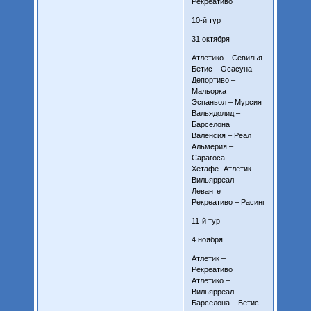
Рекреативо
10-й тур
31 октября
Атлетико – Севилья
Бетис – Осасуна
Депортиво –
Мальорка
Эспаньол – Мурсия
Вальядолид –
Барселона
Валенсия – Реал
Альмерия –
Сарагоса
Хетафе- Атлетик
Вильярреал –
Леванте
Рекреативо – Расинг
11-й тур
4 ноября
Атлетик –
Рекреативо
Атлетико –
Вильярреал
Барселона – Бетис