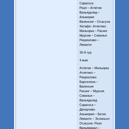
Сарагоса
Реал – Атлетик
Вальядолид –
Альмерия
Валенсия – Осасуна
Хетафе- Атлетико
Мальорка – Расинг
Мурсия – Севилья
Рекреативо –
Леванте
35-й тур
4 мая
Атлетик – Мальорка
Атлетико –
Рекреативо
Барселона –
Валенсия
Расинг – Мурсия
Севилья –
Вальядолид
Сарагоса –
Депортиво
Альмерия – Бетис
Леванте – Эспаньол
Осасуна- Реал
Вильярреал –