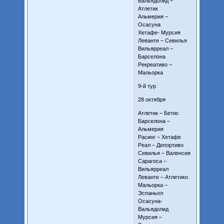
Вальядолид –
Атлетик
Альмерия –
Осасуна
Хетафе- Мурсия
Леванте – Севилья
Вильярреал –
Барселона
Рекреативо –
Мальорка
9-й тур
28 октября
Атлетик – Бетис
Барселона –
Альмерия
Расинг – Хетафе
Реал – Депортиво
Севилья – Валенсия
Сарагоса –
Вильярреал
Леванте – Атлетико
Мальорка –
Эспаньол
Осасуна-
Вальядолид
Мурсия –