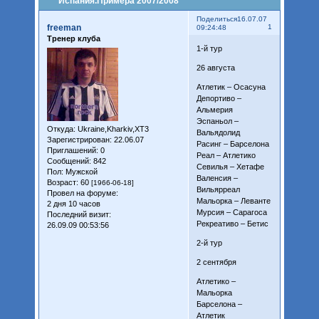
Испания.Примера 2007/2008
Поделиться
16.07.07
freeman
1
09:24:48
Тренер клуба
1-й тур
26 августа
Атлетик – Осасуна
Депортиво –
Альмерия
Эспаньол –
Откуда:
Ukraine,Kharkiv,XT3
Вальядолид
Зарегистрирован
: 22.06.07
Расинг – Барселона
Приглашений:
0
Реал – Атлетико
Сообщений:
842
Севилья – Хетафе
Пол:
Мужской
Валенсия –
Возраст:
60
[1966-06-18]
Вильярреал
Провел на форуме:
Мальорка – Леванте
2 дня 10 часов
Мурсия – Сарагоса
Последний визит:
Рекреативо – Бетис
26.09.09 00:53:56
2-й тур
2 сентября
Атлетико –
Мальорка
Барселона –
Атлетик