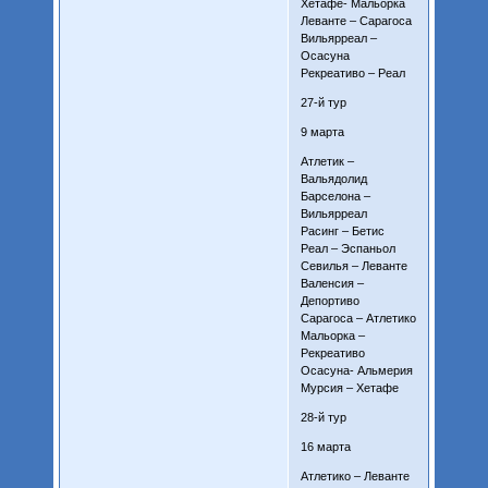
Хетафе- Мальорка
Леванте – Сарагоса
Вильярреал –
Осасуна
Рекреативо – Реал
27-й тур
9 марта
Атлетик –
Вальядолид
Барселона –
Вильярреал
Расинг – Бетис
Реал – Эспаньол
Севилья – Леванте
Валенсия –
Депортиво
Сарагоса – Атлетико
Мальорка –
Рекреативо
Осасуна- Альмерия
Мурсия – Хетафе
28-й тур
16 марта
Атлетико – Леванте