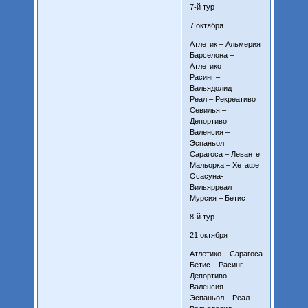
7-й тур
7 октября
Атлетик – Альмерия
Барселона –
Атлетико
Расинг –
Вальядолид
Реал – Рекреативо
Севилья –
Депортиво
Валенсия –
Эспаньол
Сарагоса – Леванте
Мальорка – Хетафе
Осасуна-
Вильярреал
Мурсия – Бетис
8-й тур
21 октября
Атлетико – Сарагоса
Бетис – Расинг
Депортиво –
Валенсия
Эспаньол – Реал