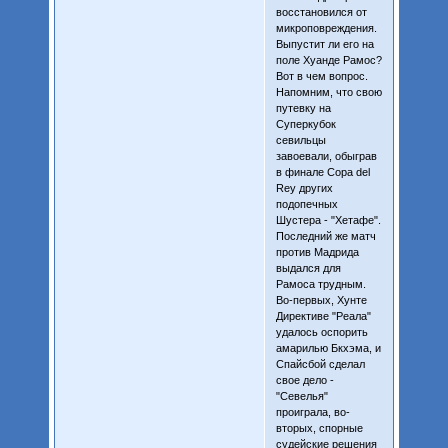
восстановился от
микроповреждения.
Выпустит ли его на
поле Хуанде Рамос?
Вот в чем вопрос.
Напомним, что свою
путевку на
Суперкубок
севильцы
завоевали, обыграв
в финале Copa del
Rey других
подопечных
Шустера - "Хетафе".
Последний же матч
против Мадрида
выдался для
Рамоса трудным.
Во-первых, Хунте
Директиве "Реала"
удалось оспорить
амарилью Бкхэма, и
Спайсбой сделал
свое дело -
"Севелья"
проиграла, во-
вторых, спорные
судейские решения