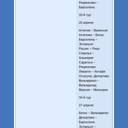
Рекреативо –
Барселона
33-й тур
20 апреля
Атлетик – Валенсия
Атлетико – Бетис
Барселона –
Эспаньол
Расинг – Реал
Севилья –
Альмерия
Сарагоса –
Рекреативо
Леванте – Хетафе
Осасуна- Депортиво
Вильярреал –
Вальядолид
Мурсия – Мальорка
34-й тур
27 апреля
Бетис – Вильярреал
Депортиво –
Барселона
Эспаньол –