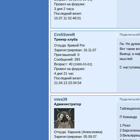
Провел на форуме:
3 дня 2 часа
Последний визит:
15.07.11 02:48:01
CroSSoveR
Поделиться
2
Тренер клуба
Гм. Не дума
Откуда:
Кривой Рог
Вот такие в
Зарегистрирован
: 16.11.07
Вывод: а на
Приглашений:
0
мыслей.
Сообщений:
393
Возраст:
40
[1986-03-02]
С наступаю
Провел на форуме:
4 дня 21 час
Последний визит:
21.04.13 23:34:54
vova39
Поделиться
2
Администратор
Таблицаполо
П Команд
1 Реал 24
2 Барселона
Откуда:
Харьков (Алексеевка)
3 Вильярреал
Зарегистрирован
: 05.09.07