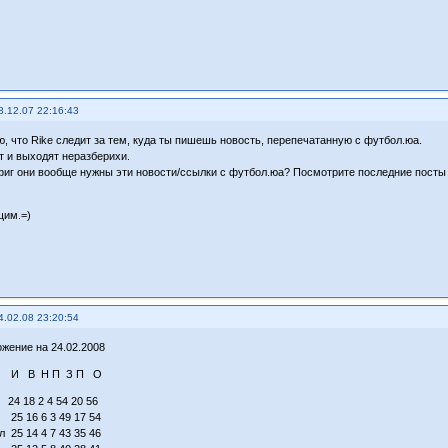
8.12.07 22:16:43
ю, что Rike следит за тем, куда ты пишешь новость, перепечатанную с футбол.юа.
от и выходят неразберихи.
фиг они вообще нужны эти новости/ссылки с футбол.юа? Посмотрите последние посты и
щим.=)
4.02.08 23:20:54
жение на 24.02.2008
а И В Н П З П О
 18 2 4 54 20 56
 25 16 6 3 49 17 54
 25 14 4 7 43 35 46