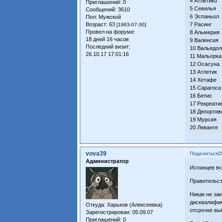
4 Атлетико 
Приглашений:
0
5 Севилья 2
Сообщений:
3610
6 Эспаньол 
Пол:
Мужской
Возраст:
63
7 Расинг 2
[1963-07-30]
Провел на форуме:
8 Альмерия 
18 дней 16 часов
9 Валенсия 
Последний визит:
10 Вальядоли
26.10.17 17:01:16
11 Мальорка
12 Осасуна 
13 Атлетик 
14 Хетафе 
15 Сарагоса
16 Бетис 2
17 Рекреатив
18 Депортив
19 Мурсия 
20 Леванте 
vova39
Поделиться
2
Администратор
Испанцев вс
Правительст
Никак не за
дисквалифик
Откуда:
Харьков (Алексеевка)
отсрочке вы
Зарегистрирован
: 05.09.07
Приглашений:
0