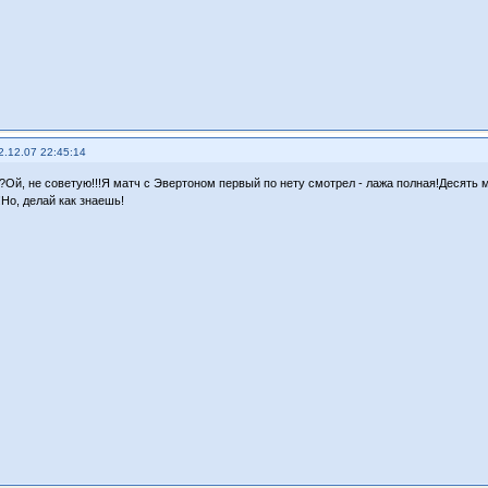
2.12.07 22:45:14
?Ой, не советую!!!Я матч с Эвертоном первый по нету смотрел - лажа полная!Десять м
!Но, делай как знаешь!