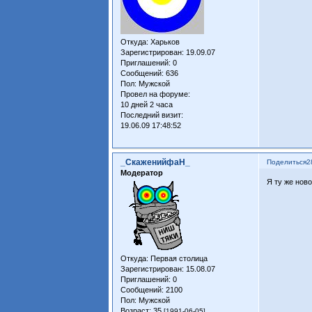
Откуда:
Харьков
Зарегистрирован
: 19.09.07
Приглашений:
0
Сообщений:
636
Пол:
Мужской
Провел на форуме:
10 дней 2 часа
Последний визит:
19.06.09 17:48:52
_СкаженийфаН_
Поделиться
2
Модератор
Я ту же нов
Откуда:
Первая столица
Зарегистрирован
: 15.08.07
Приглашений:
0
Сообщений:
2100
Пол:
Мужской
Возраст:
35
[1991-06-05]