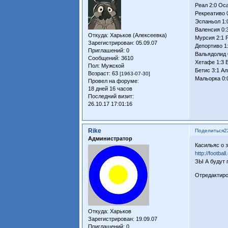
Реал 2:0 Ос
Рекреативо 
Эспаньол 1:
Валенсия 0:
Откуда:
Харьков (Алексеевка)
Мурсия 2:1 
Зарегистрирован
: 05.09.07
Депортиво 1
Приглашений:
0
Вальядолид 
Сообщений:
3610
Хетафе 1:3 
Пол:
Мужской
Бетис 3:1 А
Возраст:
63
[1963-07-30]
Мальорка 0:
Провел на форуме:
18 дней 16 часов
Последний визит:
26.10.17 17:01:16
Rike
Поделиться
2
Администратор
Касильяс о 
http://footba
ЗЫ А будут 
Отредактиров
Откуда:
Харьков
Зарегистрирован
: 19.09.07
Приглашений:
0