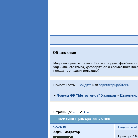
Объявление
Мы рады приветствовать Вас на форуме футбольного
харьковского клуба, договориться о совместном пос
поощряться администрацией!
Привет, Гость!
Войдите
или
зарегистрируйтесь
.
»
Форум ФК "Металлист" Харьков
»
Европейс
Страница:
«
1
2
3
»
Испания.Примера 2007/2008
vova39
Поделиться
1
Администратор
Примеро 16 