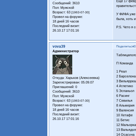
Еще 17 февр
Сообщений:
3610
правительст
Пол:
Мужской
Возраст:
63
[1963-07-30]
У ФИФА уже 
Провел на форуме:
была, хоть 
18 дней 16 часов
Последний визит:
P.S. Чето я
26.10.17 17:01:16
vova39
Поделиться
0
Администратор
Таблицаполо
П Команд
1 Реал 26
2 Барселона
Откуда:
Харьков (Алексеевка)
3 Вильярреа
Зарегистрирован
: 05.09.07
4 Атлетико 
Приглашений:
0
5 Эспаньол 
Сообщений:
3610
6 Расинг 2
Пол:
Мужской
Возраст:
63
7 Севилья 2
[1963-07-30]
Провел на форуме:
8 Альмерия
18 дней 16 часов
9 Валенсия 
Последний визит:
10 Хетафе 
26.10.17 17:01:16
11 Бетис 2
12 Мальорка
13 Вальядоли
14 Осасуна