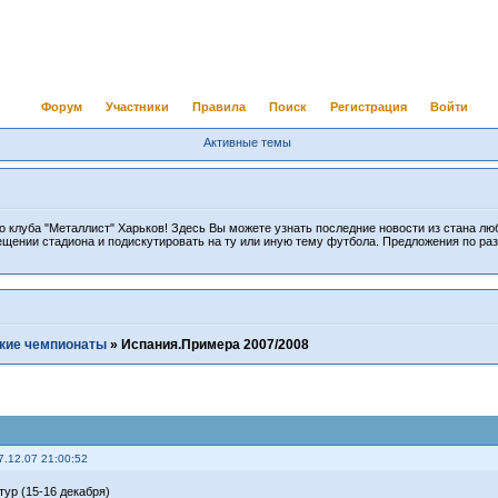
Форум
Участники
Правила
Поиск
Регистрация
Войти
Активные темы
 клуба "Металлист" Харьков! Здесь Вы можете узнать последние новости из стана лю
ещении стадиона и подискутировать на ту или иную тему футбола. Предложения по ра
кие чемпионаты
»
Испания.Примера 2007/2008
7.12.07 21:00:52
тур (15-16 декабря)