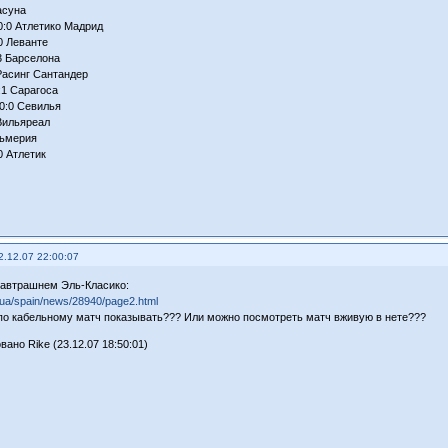
асуна
0:0 Атлетико Мадрид
0 Леванте
3 Барселона
Расинг Сантандер
:1 Сарагоса
0:0 Севилья
Вильяреал
льмерия
0 Атлетик
2.12.07 22:00:07
завтрашнем Эль-Класико:
ll.ua/spain/news/28940/page2.html
по кабельному матч показывать??? Или можно посмотреть матч вживую в нете???
ано Rike (23.12.07 18:50:01)