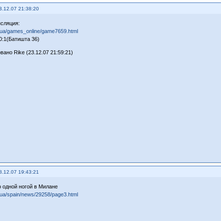
3.12.07 21:38:20
сляция:
ll.ua/games_online/game7659.html
0:1(Батишта 36)
ано Rike (23.12.07 21:59:21)
8.12.07 19:43:21
 одной ногой в Милане
ll.ua/spain/news/29258/page3.html