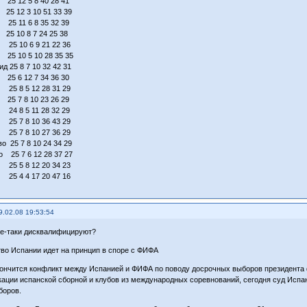
25 12 5 8 40 28 41
5 12 3 10 51 33 39
25 11 6 8 35 32 39
5 10 8 7 24 25 38
25 10 6 9 21 22 36
25 10 5 10 28 35 35
д 25 8 7 10 32 42 31
 25 6 12 7 34 36 30
25 8 5 12 28 31 29
25 7 8 10 23 26 29
24 8 5 11 28 32 29
 25 7 8 10 36 43 29
5 7 8 10 27 36 29
о 25 7 8 10 24 34 29
о 25 7 6 12 28 37 27
25 5 8 12 20 34 23
25 4 4 17 20 47 16
9.02.08 19:53:54
е-таки дисквалифицируют?
во Испании идет на принцип в споре с ФИФА
кончится конфликт между Испанией и ФИФА по поводу досрочных выборов президента
ации испанской сборной и клубов из международных соревнований, сегодня суд Исп
боров.