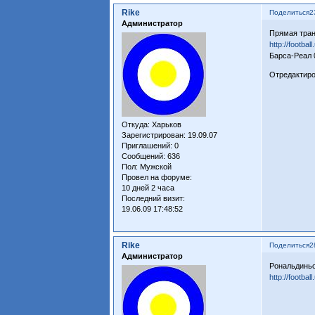
Rike
Поделиться
2
Администратор
Прямая тран
http://footba
Барса-Реал 
Отредактиров
Откуда:
Харьков
Зарегистрирован
: 19.09.07
Приглашений:
0
Сообщений:
636
Пол:
Мужской
Провел на форуме:
10 дней 2 часа
Последний визит:
19.06.09 17:48:52
Rike
Поделиться
2
Администратор
Рональдиньо
http://footba