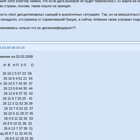
аля Зепп Блаттер заявил, что если дата выборов не будет перенесена с 31 марта на 
во страны, похоже, также пошло на принцип.
есть опыт дисциплинарных санкций в аналогичных ситуациях. Так, из-за вмешательст
и ненадолго, отстранена от соревнований Греция, а сейчас Албании также угрожает под
 сомневаюсь сильно что их дисквалифицируют?!
3.03.08 08:40:15
жение на 03.03.2008
а И В Н П З П О
 19 2 5 57 23 59
 26 16 6 4 51 21 54
л 26 14 5 7 43 35 47
26 13 5 8 44 30 44
26 12 6 8 37 32 42
6 11 8 7 25 25 41
6 12 3 11 52 35 39
 26 10 7 9 22 23 37
26 10 5 11 28 37 35
26 9 6 11 32 35 33
6 8 8 10 31 36 32
 26 6 13 7 37 39 31
д 26 8 7 11 32 43 31
 26 8 6 12 28 31 30