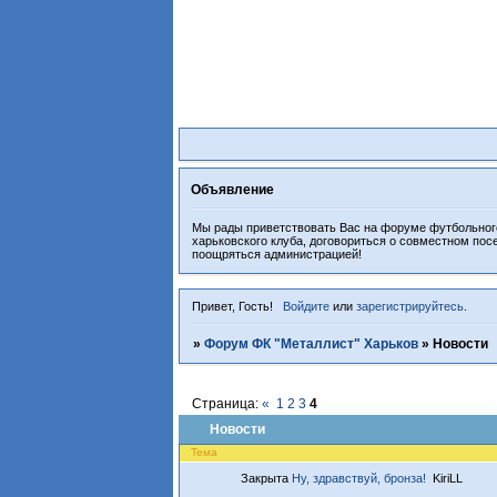
Объявление
Мы рады приветствовать Вас на форуме футбольного
харьковского клуба, договориться о совместном пос
поощряться администрацией!
Привет, Гость!
Войдите
или
зарегистрируйтесь
.
»
Форум ФК "Металлист" Харьков
»
Новости
Страница:
«
1
2
3
4
Новости
Тема
Закрыта
Ну, здравствуй, бронза!
KiriLL