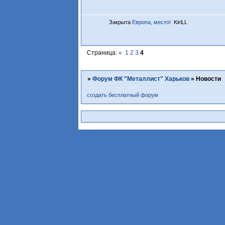
Закрыта
Европа, место!
KiriLL
Страница:
«
1
2
3
4
»
Форум ФК "Металлист" Харьков
»
Новости
создать бесплатный форум