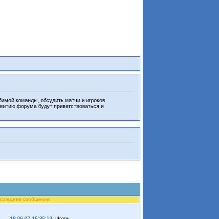
бимой команды, обсудить матчи и игроков
звитию форума будут приветствоваться и
оследнее сообщение
18.06.07 15:35:13
Игорь