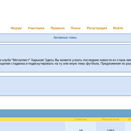
Форум
Участники
Правила
Поиск
Регистрация
Войти
Активные темы
 клуба "Металлист" Харьков! Здесь Вы можете узнать последние новости из стана лю
ещении стадиона и подискутировать на ту или иную тему футбола. Предложения по ра
Ответов
Просмотров
П
18
1454