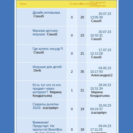
Последнее
Тема
Ответов
Просмотров
сообщение
Дизайн интерьера
25.07.23
Саша5
0
20
13:05:30
Саша5
Магазин детских
20.07.23
игрушек
Саша5
0
23
10:32:31
Саша5
Где купить посуду?!
17.07.23
Саша5
0
21
12:12:28
Саша5
Игрушки для детей
04.05.23
Derik
2
35
10:17:43
Александра12
Есть тут кто то кто
26.04.23
продает через
10:31:34
1
21
интернет?
Марина
Марина
Кондратьева
Кондратьева
Секреты рулетки
15.04.23
2023г
izactqelqm
0
19
04:24:37
izactqelqm
Внимание!
Предстарт. Не
09.04.23
пропусти! BoomBox
0
18
17:11:25
– быстрый путь к
izactqelqm