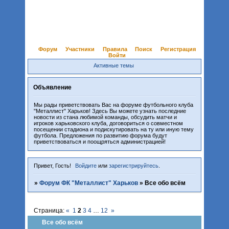
Форум
Участники
Правила
Поиск
Регистрация
Войти
Активные темы
Объявление
Мы рады приветствовать Вас на форуме футбольного клуба
"Металлист" Харьков! Здесь Вы можете узнать последние
новости из стана любимой команды, обсудить матчи и
игроков харьковского клуба, договориться о совместном
посещении стадиона и подискутировать на ту или иную тему
футбола. Предложения по развитию форума будут
приветствоваться и поощряться администрацией!
Привет, Гость!
Войдите
или
зарегистрируйтесь
.
»
Форум ФК "Металлист" Харьков
»
Все обо всём
Страница:
«
1
2
3
4
…
12
»
Все обо всём