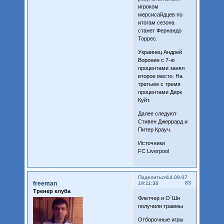
игроком
мерсисайдцев по
итогам сезона
станет Фернандо
Торрес.
Украинец Андрей
Воронин с 7-ю
процентами занял
второе место. На
третьем с тремя
процентами Дирк
Куйт.
Далее следуют
Стивен Джеррард и
Питер Крауч.
Источники
FC Liverpool
Поделиться
14.09.07
freeman
83
19:11:36
Тренер клуба
Флетчер и O`Ши
получили травмы
Отборочные игры