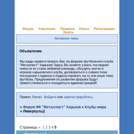
Форум
Участники
Правила
Поиск
Регистрация
Войти
Активные темы
Объявление
Мы рады приветствовать Вас на форуме футбольного клуба
"Металлист" Харьков! Здесь Вы можете узнать последние
новости из стана любимой команды, обсудить матчи и
игроков харьковского клуба, договориться о совместном
посещении стадиона и подискутировать на ту или иную тему
футбола. Предложения по развитию форума будут
приветствоваться и поощряться администрацией!
Привет, Гость!
Войдите
или
зарегистрируйтесь
.
»
Форум ФК "Металлист" Харьков
»
Клубы мира
»
Ливерпуль))
Страница:
«
1
2
3
4
5