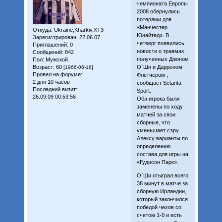
чемпионата Европы
2008 обернулись
потерями для
«Манчестер
Откуда:
Ukraine,Kharkiv,XT3
Юнайтед». В
Зарегистрирован
: 22.06.07
четверг появились
Приглашений:
0
новости о травмах,
Сообщений:
842
полученных Джоном
Пол:
Мужской
О`Ши и Дарреном
Возраст:
60
[1966-06-18]
Провел на форуме:
Флетчером ,
2 дня 10 часов
сообщает Setanta
Последний визит:
Sport.
26.09.09 00:53:56
Оба игрока были
заменены по ходу
матчей за свои
сборные, что
уменьшает сэру
Алексу варианты по
определению
состава для игры на
«Гудисон Парк».
О`Ши отыграл всего
38 минут в матче за
сборную Ирландии,
который закончился
победой чехов со
счетом 1-0 и есть