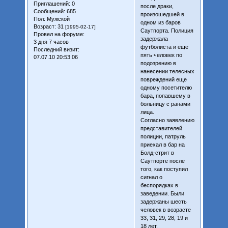
Приглашений:
0
после драки,
Сообщений:
685
произошедшей в
Пол:
Мужской
одном из баров
Возраст:
31
[1995-02-17]
Саутпорта. Полиция
Провел на форуме:
задержала
3 дня 7 часов
футболиста и еще
Последний визит:
пять человек по
07.07.10 20:53:06
подозрению в
нанесении телесных
повреждений еще
одному посетителю
бара, попавшему в
больницу с ранами
лица.
Согласно заявлению
представителей
полиции, патруль
приехал в бар на
Болд-стрит в
Саутпорте после
того, как поступил
сигнал о
беспорядках в
заведении. Были
задержаны шесть
человек в возрасте
33, 31, 29, 28, 19 и
18 лет.