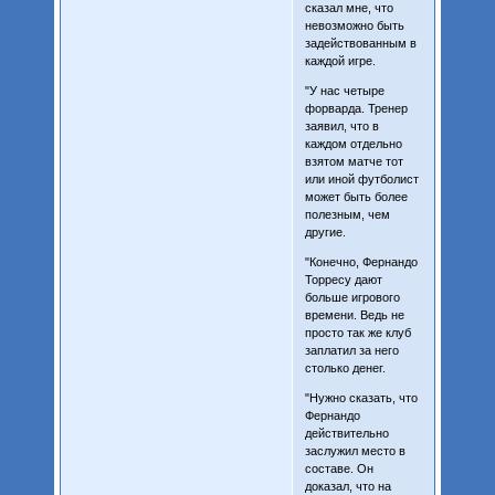
сказал мне, что
невозможно быть
задействованным в
каждой игре.
"У нас четыре
форварда. Тренер
заявил, что в
каждом отдельно
взятом матче тот
или иной футболист
может быть более
полезным, чем
другие.
"Конечно, Фернандо
Торресу дают
больше игрового
времени. Ведь не
просто так же клуб
заплатил за него
столько денег.
"Нужно сказать, что
Фернандо
действительно
заслужил место в
составе. Он
доказал, что на