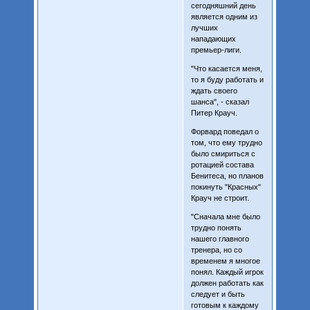
сегодняшний день
является одним из
лучших
нападающих
премьер-лиги.
"Что касается меня,
то я буду работать и
ждать своего
шанса", - сказал
Питер Крауч.
Форвард поведал о
том, что ему трудно
было смириться с
ротацией состава
Бенитеса, но планов
покинуть "Красных"
Крауч не строит.
"Сначала мне было
трудно понять
нашего главного
тренера, но со
временем я многое
понял. Каждый игрок
должен работать как
следует и быть
готовым к каждому