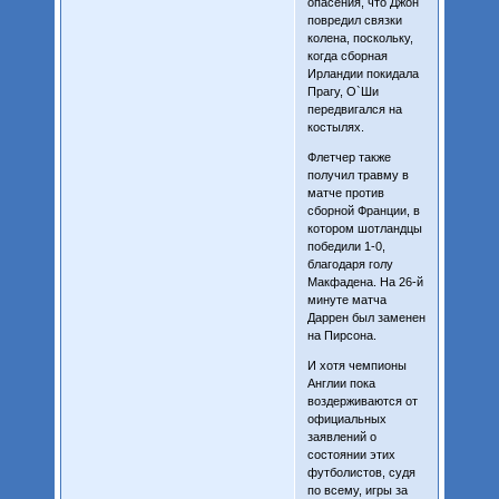
опасения, что Джон
повредил связки
колена, поскольку,
когда сборная
Ирландии покидала
Прагу, О`Ши
передвигался на
костылях.
Флетчер также
получил травму в
матче против
сборной Франции, в
котором шотландцы
победили 1-0,
благодаря голу
Макфадена. На 26-й
минуте матча
Даррен был заменен
на Пирсона.
И хотя чемпионы
Англии пока
воздерживаются от
официальных
заявлений о
состоянии этих
футболистов, судя
по всему, игры за