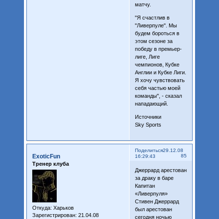
матчу.
"Я счастлив в
"Ливерпуле". Мы
будем бороться в
этом сезоне за
победу в премьер-
лиге, Лиге
чемпионов, Кубке
Англии и Кубке Лиги.
Я хочу чувствовать
себя частью моей
команды", - сказал
нападающий.
Источники
Sky Sports
Поделиться
29.12.08
ExoticFun
85
16:29:43
Тренер клуба
Джеррард арестован
за драку в баре
Капитан
«Ливерпуля»
Стивен Джеррард
Откуда:
Харьков
был арестован
Зарегистрирован
: 21.04.08
сегодня ночью