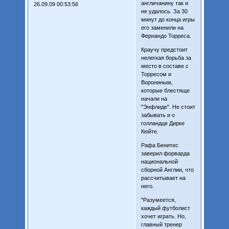
англичанину так и
26.09.09 00:53:56
не удалось. За 30
минут до конца игры
его заменили на
Фернандо Торреса.
Краучу предстоит
нелегкая борьба за
место в составе с
Торресом и
Ворониным,
которые блестяще
начали на
"Энфлиде". Не стоит
забывать и о
голландце Дирке
Кюйте.
Рафа Бенитес
заверил форварда
национальной
сборной Англии, что
рассчитывает на
него.
"Разумеется,
каждый футболист
хочет играть. Но,
главный тренер