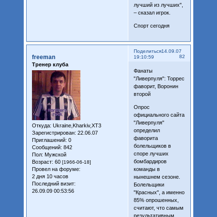
лучший из лучших",
– сказал игрок.
Спорт сегодня
Поделиться
14.09.07
freeman
82
19:10:59
Тренер клуба
Фанаты
"Ливерпуля": Торрес
фаворит, Воронин
второй
Опрос
официального сайта
"Ливерпуля"
Откуда:
Ukraine,Kharkiv,XT3
определил
Зарегистрирован
: 22.06.07
фаворита
Приглашений:
0
болельщиков в
Сообщений:
842
споре лучших
Пол:
Мужской
бомбардиров
Возраст:
60
[1966-06-18]
Провел на форуме:
команды в
2 дня 10 часов
нынешнем сезоне.
Последний визит:
Болельщики
26.09.09 00:53:56
"Красных", а именно
85% опрошенных,
считают, что самым
результативным