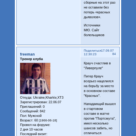
сборные на этот раз
не оставили без
потерь «красных
дьяволов».
Источники
МЮ. Сайт
болельщиков
Поделиться
17.09.07
freeman
84
12:30:23
Тренер клуба
Крауч счастлив в
"Ливерпуле"
Питер Крауч
всерьез нацелился
на борьбу за место
в основном составе
"Красных".
Откуда:
Ukraine,Kharkiv,XT3
Зарегистрирован
: 22.06.07
Нападающий вышел
Приглашений:
0
в стартовом
Сообщений:
842
составе в матче
Пол:
Мужской
против "Портсмута",
Возраст:
60
[1966-06-18]
имел несколько
Провел на форуме:
шансов забить, но
2 дня 10 часов
отличиться
Последний визит: