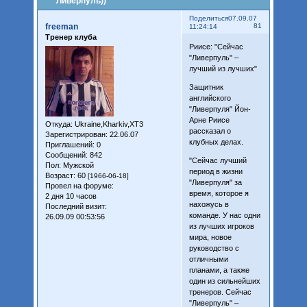
Ливерпуль))
Поделиться
07.09.07
freeman
81
11:24:14
Тренер клуба
Риисе: "Сейчас
"Ливерпуль" –
лучший из лучших"
Защитник
английского
"Ливерпуля" Йон-
Арне Риисе
Откуда:
Ukraine,Kharkiv,XT3
рассказал о
Зарегистрирован
: 22.06.07
клубных делах.
Приглашений:
0
Сообщений:
842
"Сейчас лучший
Пол:
Мужской
период в жизни
Возраст:
60
[1966-06-18]
"Ливерпуля" за
Провел на форуме:
время, которое я
2 дня 10 часов
нахожусь в
Последний визит:
команде. У нас одни
26.09.09 00:53:56
из лучших игроков
мира, новое
руководство с
отличными
планами, а также
один из сильнейших
тренеров. Сейчас
"Ливерпуль" –