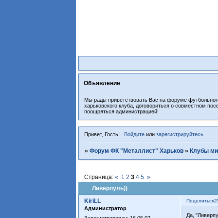
Объявление
Мы рады приветствовать Вас на форуме футбольного
харьковского клуба, договориться о совместном пос
поощряться администрацией!
Привет, Гость!
Войдите
или
зарегистрируйтесь
.
»
Форум ФК "Металлист" Харьков
»
Клубы ми
Страница:
«
1
2
3
4
5
»
Ливерпуль))
KiriLL
Поделиться
2
Администратор
Да, "Ливерп
Зарегистрирован
: 16.05.07