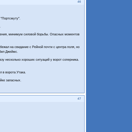
46
 "Портсмуту".
.
ижения, минимум силовой борьбы. Опасных моментов
бежал на свидание с Рейной почти с центра поля, но
тбил Джеймс.
зу несколько хороших ситуаций у ворот соперника.
л в ворота Утака.
йке запасных.
47