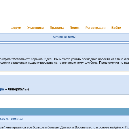
Форум
Участники
Правила
Поиск
Регистрация
Войти
Активные темы
 клуба "Металлист" Харьков! Здесь Вы можете узнать последние новости из стана лю
ещении стадиона и подискутировать на ту или иную тему футбола. Предложения по ра
ра
»
Ливерпуль))
5.07.07 15:58:13
уль" мне нравится все больше и больше! Думаю, и Вороне место в основе найдётся! П