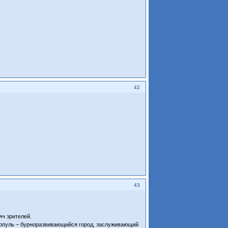
42
43
яч зрителей.
верпуль – бурноразвивающийся город, заслуживающий