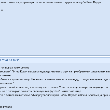
рового класса», – приводит слова исполнительного директора клуба Рика Перри.
ня
6.07.07 14:20:55
ится новых конкурентов
верпуля" Питер Крауч выразил надежду, что несмотря на приобретения ряда новых н
 сезоне.
было и в прошлом году. Как только кто-то приходит в команду, то люди начинают гадат
кскаватор".
рил со мной и заверил, что вхожу в его планы. У нас есть еще четыре нападающих, но 
о, но я планирую показать свой лучший футбол" - отметил Питер.
то в летнее межсезонье "Ливерпуль" покинули Робби Фаулер и Крейг Беллами, а приш
ce Presse