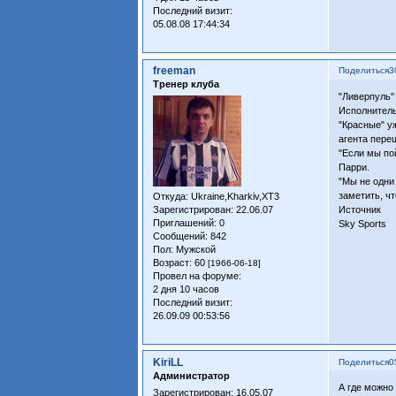
Последний визит:
05.08.08 17:44:34
freeman
Поделиться
3
Тренер клуба
"Ливерпуль"
Исполнитель
"Красные" у
агента пере
"Если мы по
Парри.
"Мы не одни
заметить, ч
Откуда:
Ukraine,Kharkiv,XT3
Зарегистрирован
: 22.06.07
Источник
Приглашений:
0
Sky Sports
Сообщений:
842
Пол:
Мужской
Возраст:
60
[1966-06-18]
Провел на форуме:
2 дня 10 часов
Последний визит:
26.09.09 00:53:56
KiriLL
Поделиться
0
Администратор
А где можно
Зарегистрирован
: 16.05.07