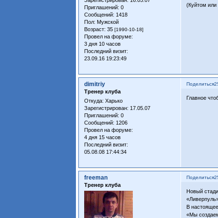
(Куйтом или
Приглашений:
0
Сообщений:
1418
Пол:
Мужской
Возраст:
35
[1990-10-18]
Провел на форуме:
3 дня 10 часов
Последний визит:
23.09.16 19:23:49
dimitriy
Поделиться
2
Тренер клуба
Главное что
Откуда:
Харько
Зарегистрирован
: 17.05.07
Приглашений:
0
Сообщений:
1206
Провел на форуме:
4 дня 15 часов
Последний визит:
05.08.08 17:44:34
freeman
Поделиться
2
Тренер клуба
Новый стади
«Ливерпуль»
В настоящее
«Мы создаем