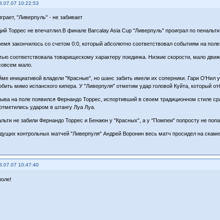
8.07.07 10:22:53
грает, "Ливерпуль" - не забивает
ий Торрес не впечатлил.В финале Barcalay Asia Cup "Ливерпуль" проиграл по пенальти
емя закончилось со счетом 0:0, который абсолютно соответствовал событиям на поле
тью соответствовала товарищескому характеру поединка. Низкие скорости, мало дв
совсем мало.
йме инициативой владели "Красные", но шанс забить имели их соперники. Гари О'Нил у
обить мимо испанского кипера. У "Ливерпуля" отметим удар головой Куйта, который о
ыва на поле появился Фернандо Торрес, испортивший в своем традиционном стиле сра
отметились ударом в штангу Луа Луа.
альти не забили Фернандо Торрес и Бенаюн у "Красных", а у "Помпеи" попросту не попа
дущих контрольных матчей "Ливерпуля" Андрей Воронин весь матч просидел на скаме
8.07.07 10:47:40
поле!