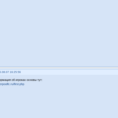
5.08.07 16:25:56
рмация об игроках основы тут:
erpoolfc.ru/first.php