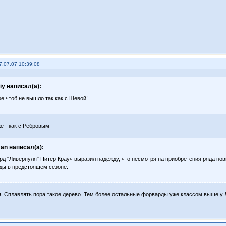
7.07.07 10:39:08
riy написал(а):
е чтоб не вышло так как с Шевой!
е - как с Ребровым
an написал(а):
рд "Ливерпуля" Питер Крауч выразил надежду, что несмотря на приобретения ряда н
ды в предстоящем сезоне.
. Сплавлять пора такое дерево. Тем более остальные форварды уже классом выше у