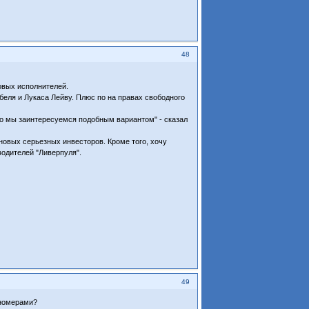
48
овых исполнителей.
беля и Лукаса Лейву. Плюс по на правах свободного
 то мы заинтересуемся подобным вариантом" - сказал
 новых серьезных инвесторов. Кроме того, хочу
водителей "Ливерпуля".
49
 номерами?