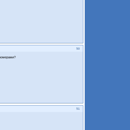
50
 номерами?
51