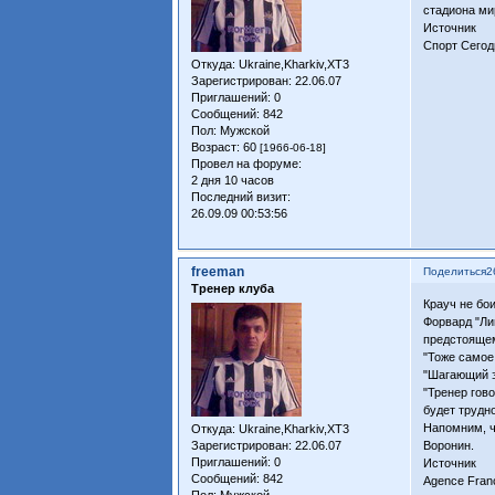
стадиона ми
Источник
Спорт Сегод
Откуда:
Ukraine,Kharkiv,XT3
Зарегистрирован
: 22.06.07
Приглашений:
0
Сообщений:
842
Пол:
Мужской
Возраст:
60
[1966-06-18]
Провел на форуме:
2 дня 10 часов
Последний визит:
26.09.09 00:53:56
freeman
Поделиться
2
Тренер клуба
Крауч не бо
Форвард "Ли
предстоящем
"Тоже самое 
"Шагающий э
"Тренер гово
будет трудн
Напомним, ч
Откуда:
Ukraine,Kharkiv,XT3
Зарегистрирован
: 22.06.07
Воронин.
Приглашений:
0
Источник
Сообщений:
842
Agence Fran
Пол:
Мужской