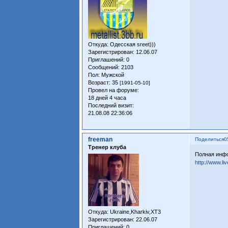
Откуда:
Одесская sreet)))
Зарегистрирован
: 12.06.07
Приглашений:
0
Сообщений:
2103
Пол:
Мужской
Возраст:
35
[1991-05-10]
Провел на форуме:
18 дней 4 часа
Последний визит:
21.08.08 22:36:06
freeman
Поделиться
0
Тренер клуба
Полная инфо
http://www.liv
Откуда:
Ukraine,Kharkiv,XT3
Зарегистрирован
: 22.06.07
Приглашений:
0