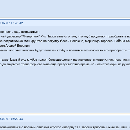
0.07.07 17:45:42
 не прочь еще потратиться
ный директор "Ливерпуля" Рик Парри заявил о том, что клуб продолжит приобретать н
же потратили 40 млн. фунтов на покупку Йосси Бенаюна, Фернандо Торреса, Райана Ба
шел Андрей Воронин.
ймем, что этот человек будет полезен клубу и появится возможность его приобрести,
 такие. Целый ряд клубов тратят большие деньги на усиление, многие из них получили
то до закрытия трансферного окна еще предостаточно времени" - отметил один из руко
5.08.07 15:23:44
 ознакомиться с полным списком игроков Ливерпуля с зарегистрированными за ними