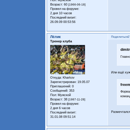
Возраст:
60
[1966-06-18]
Провел на форуме:
2 дня 10 часов
Последний визит:
26.09.09 00:53:56
Лёлик
Поделиться
2
Тренер клуба
dimit
Главно
Или ещё хуж
Откуда:
Kharkov
Зарегистрирован
: 19.05.07
freem
Приглашений:
0
Сообщений:
353
Форва
Пол:
Мужской
коман
Возраст:
38
[1987-11-28]
Провел на форуме:
2 дня 6 часов
Размечтался
Последний визит:
31.01.08 09:51:14