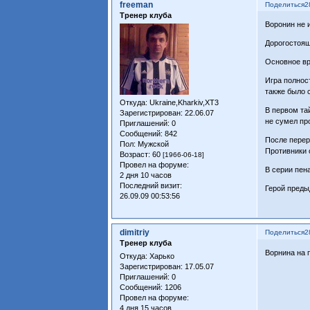
freeman
Поделиться
2
Тренер клуба
Воронин не и
Дорогостоящ
Основное вр
Игра полнос
также было 
Откуда:
Ukraine,Kharkiv,XT3
В первом та
Зарегистрирован
: 22.06.07
не сумел пр
Приглашений:
0
Сообщений:
842
После перер
Пол:
Мужской
Противники 
Возраст:
60
[1966-06-18]
Провел на форуме:
В серии пен
2 дня 10 часов
Последний визит:
Герой преды
26.09.09 00:53:56
dimitriy
Поделиться
2
Тренер клуба
Ворнина на 
Откуда:
Харько
Зарегистрирован
: 17.05.07
Приглашений:
0
Сообщений:
1206
Провел на форуме:
4 дня 15 часов