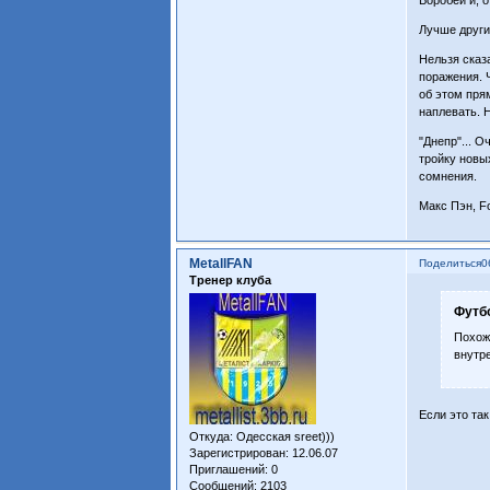
Лучше други
Нельзя сказ
поражения. 
об этом пря
наплевать. 
"Днепр"... 
тройку новы
сомнения.
Макс Пэн, Fo
MetallFAN
Поделиться
0
Тренер клуба
Футбо
Похож
внутре
Если это так
Откуда:
Одесская sreet)))
Зарегистрирован
: 12.06.07
Приглашений:
0
Сообщений:
2103