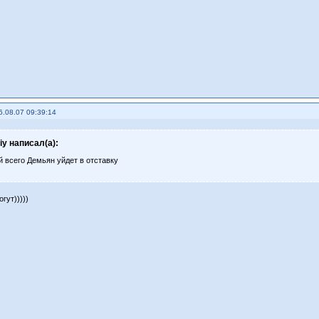
6.08.07 09:39:14
riy написал(а):
й всего Демьян уйдет в отставку
гут)))))