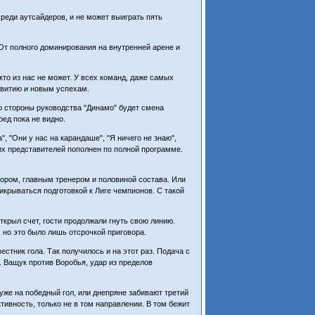
среди аутсайдеров, и не может выиграть пять
От полного доминирования на внутренней арене и
икто из нас не может. У всех команд, даже самых
азвитию и новым успехам.
 стороны руководства "Динамо" будет смена
ред пока не видно.
", "Они у нас на карандаше", "Я ничего не знаю",
их представителей пополнен по полной программе.
ором, главным тренером и половиной состава. Или
рикрываться подготовкой к Лиге чемпионов. С такой
ткрыл счет, гости продолжали гнуть свою линию.
но это было лишь отсрочкой приговора.
стник гола. Так получилось и на этот раз. Подача с
1. Ващук против Воробья, удар из пределов
 уже на победный гол, или днепряне забивают третий
тивность, только не в том направлении. В том бежит