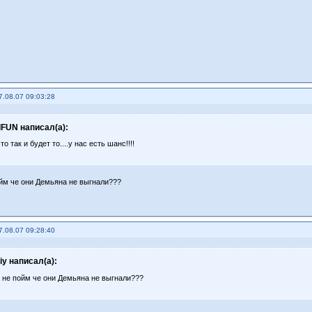
7.08.07 09:03:28
lFUN написал(а):
то так и будет то....у нас есть шанс!!!!
ойм че они Демьяна не выгнали???
7.08.07 09:28:40
riy написал(а):
а не пойм че они Демьяна не выгнали???