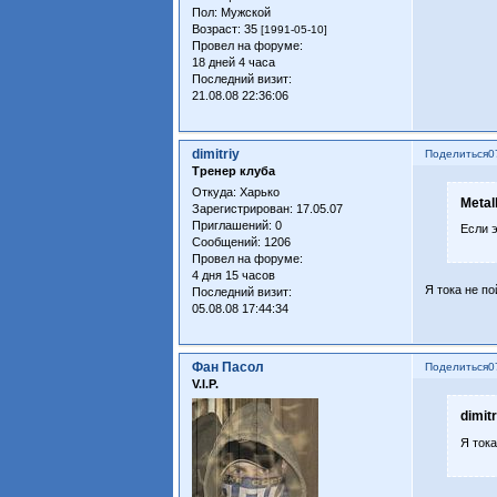
Пол:
Мужской
Возраст:
35
[1991-05-10]
Провел на форуме:
18 дней 4 часа
Последний визит:
21.08.08 22:36:06
dimitriy
Поделиться
0
Тренер клуба
Откуда:
Харько
Metal
Зарегистрирован
: 17.05.07
Приглашений:
0
Если э
Сообщений:
1206
Провел на форуме:
4 дня 15 часов
Я тока не п
Последний визит:
05.08.08 17:44:34
Фан Пасол
Поделиться
0
V.I.P.
dimit
Я ток