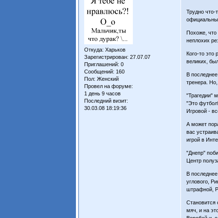
Трудно что-
официальны
Похоже, что
неплохих рез
Откуда:
Харьков
Кого-то это 
Зарегистрирован
: 27.07.07
великих, бы
Приглашений:
0
Сообщений:
160
В последнее
Пол:
Женский
тренера. Но,
Провел на форуме:
1 день 9 часов
"Трагедии" м
Последний визит:
"Это футбол
30.03.08 18:19:36
Игровой - вс
А может пор
вас устраив
игрой в Инте
"Днепр" поб
Центр полуз
В последнее
углового, Ри
штрафной, Р
Становится 
мяч, и на э
Воробей и, о