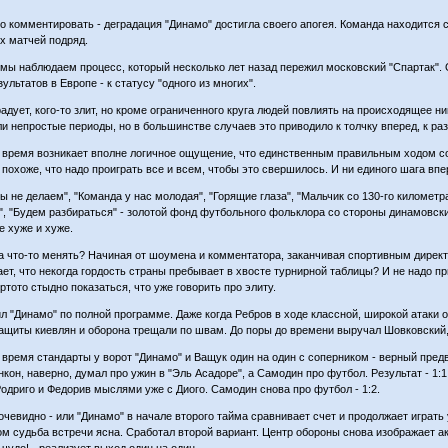
то комментировать - деградация "Динамо" достигла своего апогея. Команда находится 
х матчей подряд.
 мы наблюдаем процесс, который несколько лет назад пережил московский "Спартак". 
ультатов в Европе - к статусу "одного из многих".
радует, кого-то злит, но кроме ограниченного круга людей повлиять на происходящее н
ли непростые периоды, но в большинстве случаев это приводило к толчку вперед, к р
 время возникает вполне логичное ощущение, что единственным правильным ходом со
 похоже, что надо проиграть все и всем, чтобы это свершилось. И ни единого шага впе
ы не делаем", "Команда у нас молодая", "Горящие глаза", "Мальчик со 130-го километра
", "Будем разбираться" - золотой фонд футбольного фольклора со стороны динамовск
е хуже и хуже.
а что-то менять? Начиная от шоумена и комментатора, заканчивая спортивным директ
ает, что некогда гордость страны пребывает в хвосте турнирной таблицы? И не надо п
ртото стыдно показаться, что уже говорить про элиту.
ил "Динамо" по полной программе. Даже когда Ребров в ходе классной, широкой атаки о
ащиты киевлян и оборона трещали по швам. До поры до времени выручал Шовковский, 
 время стандарты у ворот "Динамо" и Ващук один на один с соперником - верный предве
нкон, наверно, думал про ужин в "Эль Асадоре", а Самодин про футбол. Результат - 1:
одриго и Федорив мыслями уже с Диого. Самодин снова про футбол - 1:2.
очевидно - или "Динамо" в начале второго тайма сравнивает счет и продолжает играть
том судьба встречи ясна. Сработал второй вариант. Центр обороны снова изображает ак
 чудо! - реализует выход один на один.