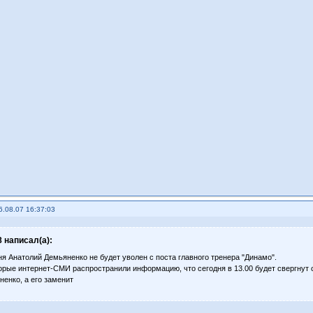
6.08.07 16:37:03
 написал(а):
ня Анатолий Демьяненко не будет уволен с поста главного тренера "Динамо".
орые интернет-СМИ распространили информацию, что сегодня в 13.00 будет свергнут 
ненко, а его заменит