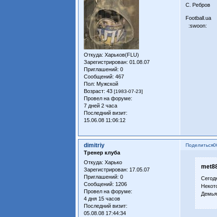
C. Ребров
Football.ua
:swoon:
Откуда:
Харьков(FLU)
Зарегистрирован
: 01.08.07
Приглашений:
0
Сообщений:
467
Пол:
Мужской
Возраст:
43
[1983-07-23]
Провел на форуме:
7 дней 2 часа
Последний визит:
15.06.08 11:06:12
dimitriy
Поделиться
0
Тренер клуба
Откуда:
Харько
met88
Зарегистрирован
: 17.05.07
Приглашений:
0
Сегод
Сообщений:
1206
Некот
Провел на форуме:
Демья
4 дня 15 часов
Последний визит:
05.08.08 17:44:34