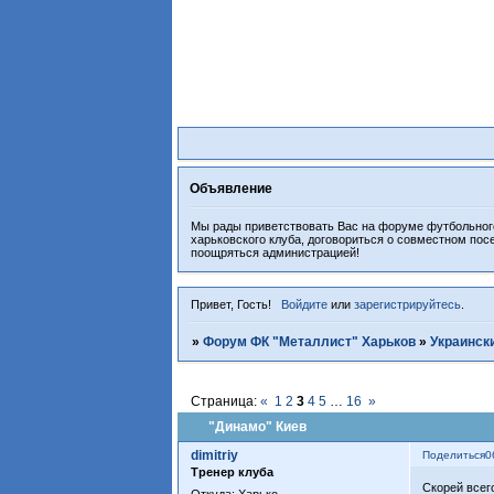
Объявление
Мы рады приветствовать Вас на форуме футбольного
харьковского клуба, договориться о совместном пос
поощряться администрацией!
Привет, Гость!
Войдите
или
зарегистрируйтесь
.
»
Форум ФК "Металлист" Харьков
»
Украинск
Страница:
«
1
2
3
4
5
…
16
»
"Динамо" Киев
dimitriy
Поделиться
0
Тренер клуба
Скорей всег
Откуда:
Харько