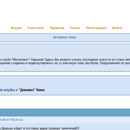
Форум
Участники
Правила
Поиск
Регистрация
Войти
Активные темы
 клуба "Металлист" Харьков! Здесь Вы можете узнать последние новости из стана лю
ещении стадиона и подискутировать на ту или иную тему футбола. Предложения по ра
ие клубы
»
"Динамо" Киев
6.08.07 00:29:13
о Демьян уйдет в отставку ждем громких заявлений!!!