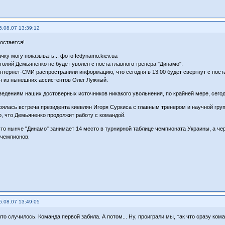
6.08.07 13:39:12
остается!
чку могу показывать... фото fcdynamo.kiev.ua
толий Демьяненко не будет уволен с поста главного тренера "Динамо".
нтернет-СМИ распространили информацию, что сегодня в 13.00 будет свергнут с поста
н из нынешних ассистентов Олег Лужный.
ведениям наших достоверных источников никакого увольнения, по крайней мере, сегод
тоялась встреча президента киевлян Игоря Суркиса с главным тренером и научной гру
, что Демьяненко продолжит работу с командой.
то нынче "Динамо" занимает 14 место в турнирной таблице чемпионата Украины, а че
 чемпионов.
6.08.07 13:49:05
что случилось. Команда первой забила. А потом... Ну, проиграли мы, так что сразу кома