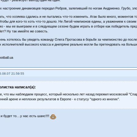
х настроение динамовцев передал Ребров, залепивший по ногам Андриенко. Грубо, зл
ать, что хозяева сдались и не пытались что-то изменить. Атак было много, моментов т
Чтобы для кого-то хоть что-то дошло. Не Лигой чемпионов едины, а уважением к сво
мо - мы ее выиграем и в следующем сезоне будем играть в отборе как победитель п
Нет? Ну так имейте же совесть.
Очень хотелось бы увидеть команду Олега Протасова в борьбе за чемпионство до послед
х исполнителей высокого класса и днепряне реально могли бы претендовать на больше
otball.ua
6.08.07 21:59:55
листка написал(а):
е, что мы наблюдаем процесс, который несколько лет назад пережил московский "Спар
нней арене и неплохих результатов в Европе - к статусу "одного из многих".
 и будет то....у нас есть шанс!!!!