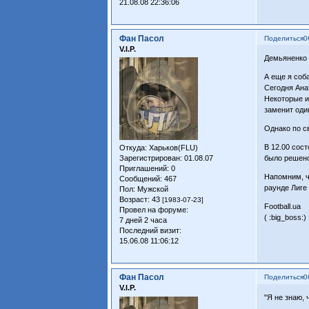
21.08.08 22:36:06
Фан Пасол
Поделиться
0
V.I.P.
Демьяненко 
А еще я соба
Сегодня Ана
Некоторые и
заменит оди
Однако по с
В 12.00 сос
Откуда:
Харьков(FLU)
Зарегистрирован
: 01.08.07
было решено
Приглашений:
0
Напомним, ч
Сообщений:
467
раунде Лиге
Пол:
Мужской
Возраст:
43
[1983-07-23]
Football.ua
Провел на форуме:
( :big_boss:)
7 дней 2 часа
Последний визит:
15.06.08 11:06:12
Фан Пасол
Поделиться
0
V.I.P.
"Я не знаю, 