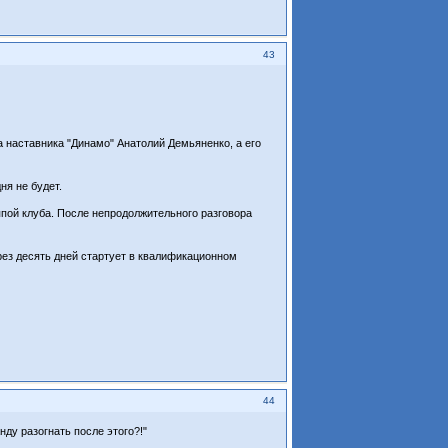
43
 наставника "Динамо" Анатолий Демьяненко, а его
ня не будет.
ппой клуба. После непродолжительного разговора
рез десять дней стартует в квалификационном
44
нду разогнать после этого?!"