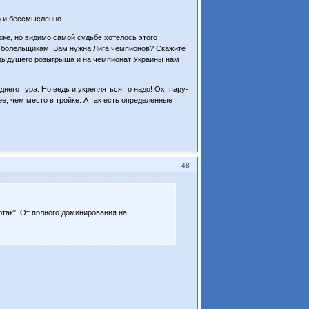
о и бессмысленно.
оже, но видимо самой судьбе хотелось этого
им болельщикам. Вам нужна Лига чемпионов? Скажите
редыдущего розыгрыша и на чемпионат Украины нам
него тура. Но ведь и укрепляться то надо! Ох, пару-
е, чем место в тройке. А так есть определенные
48
так". От полного доминирования на