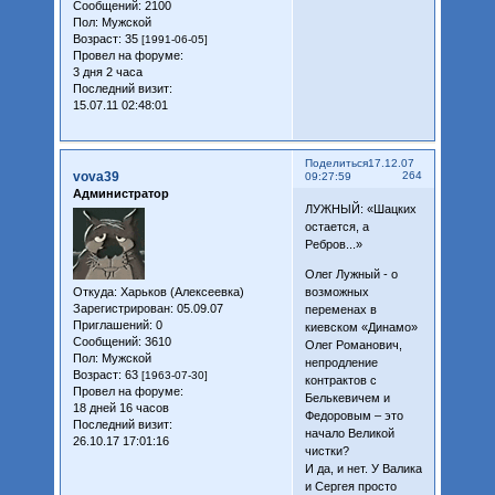
Сообщений:
2100
Пол:
Мужской
Возраст:
35
[1991-06-05]
Провел на форуме:
3 дня 2 часа
Последний визит:
15.07.11 02:48:01
Поделиться
17.12.07
vova39
264
09:27:59
Администратор
ЛУЖНЫЙ: «Шацких
остается, а
Ребров...»
Олег Лужный - о
Откуда:
Харьков (Алексеевка)
возможных
Зарегистрирован
: 05.09.07
переменах в
Приглашений:
0
киевском «Динамо»
Сообщений:
3610
Олег Романович,
Пол:
Мужской
непродление
Возраст:
63
[1963-07-30]
контрактов с
Провел на форуме:
Белькевичем и
18 дней 16 часов
Федоровым – это
Последний визит:
начало Великой
26.10.17 17:01:16
чистки?
И да, и нет. У Валика
и Сергея просто