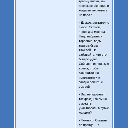
травму плеча, как
протекает лечение и
когда вы вернетесь
на поле?
- Думаю, достаточно
скоро. Скажем,
через два месяца.
Надо набраться
терпения, ведь
травма была
тяжелой. Не
забывайте, что это
был рецидив.
Сейчас я использую
время, чтобы
окончательно
поправиться и
заодно побыть с
семьей.
- Вас не удручает
тот факт, что вы не
сможете
участвовать в Кубке
Африки?
- Немного. Сказать
по правде …я