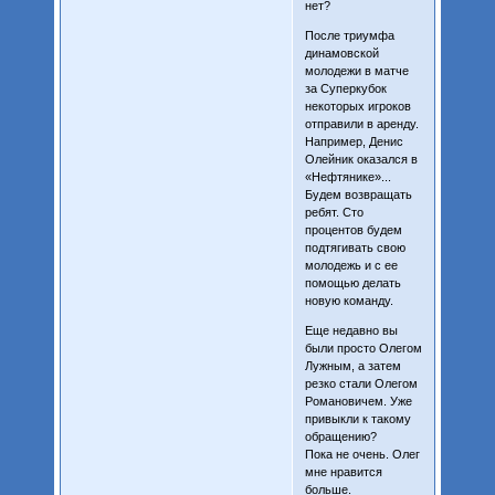
нет?
После триумфа
динамовской
молодежи в матче
за Суперкубок
некоторых игроков
отправили в аренду.
Например, Денис
Олейник оказался в
«Нефтянике»...
Будем возвращать
ребят. Сто
процентов будем
подтягивать свою
молодежь и с ее
помощью делать
новую команду.
Еще недавно вы
были просто Олегом
Лужным, а затем
резко стали Олегом
Романовичем. Уже
привыкли к такому
обращению?
Пока не очень. Олег
мне нравится
больше.