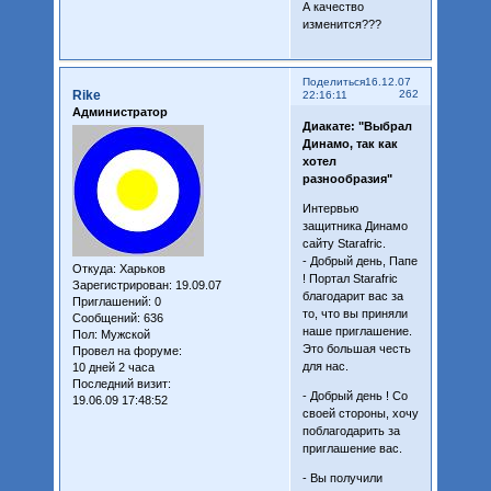
А качество
изменится???
Поделиться
16.12.07
Rike
262
22:16:11
Администратор
Диакате: "Выбрал
Динамо, так как
хотел
разнообразия"
Интервью
защитника Динамо
сайту Starafric.
- Добрый день, Папе
Откуда:
Харьков
! Портал Starafric
Зарегистрирован
: 19.09.07
благодарит вас за
Приглашений:
0
то, что вы приняли
Сообщений:
636
наше приглашение.
Пол:
Мужской
Это большая честь
Провел на форуме:
для нас.
10 дней 2 часа
Последний визит:
- Добрый день ! Со
19.06.09 17:48:52
своей стороны, хочу
поблагодарить за
приглашение вас.
- Вы получили