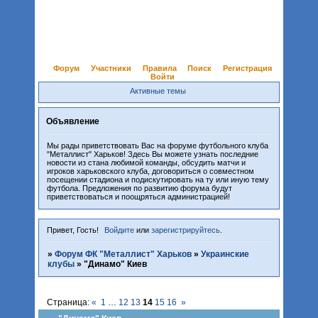
Форум
Участники
Правила
Поиск
Регистрация
Войти
Активные темы
Объявление
Мы рады приветствовать Вас на форуме футбольного клуба
"Металлист" Харьков! Здесь Вы можете узнать последние
новости из стана любимой команды, обсудить матчи и
игроков харьковского клуба, договориться о совместном
посещении стадиона и подискутировать на ту или иную тему
футбола. Предложения по развитию форума будут
приветствоваться и поощряться администрацией!
Привет, Гость!
Войдите
или
зарегистрируйтесь
.
»
Форум ФК "Металлист" Харьков
»
Украинские
клубы
»
"Динамо" Киев
Страница:
«
1
…
12
13
14
15
16
»