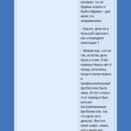
контракт, ты не
будешь играть в
Кубке Африки – для
меня это
неприемлемо.
- Значит, дело не в
большой зарплате,
как утверждают
некоторые ?
- Уверяю вас, это не
так, если бы дело
было в этом. Я бы
покинул Нанси лет 6
назад, поскольку,
когда я начал играть
в
профессиональный
футбол мне было
лишь 16 лет, и весь
этот период я был
весьма
востребованным
футболистом, так
что дело не в
деньгах. Все кто
меня знают, знают,
что у меня нет