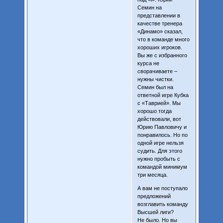
Семин на
представлении в
качестве тренера
«Динамо» сказал,
что в команде много
хороших игроков.
Вы же с избранного
курса не
сворачиваете –
нужны чистки.
Семин был на
ответной игре Кубка
с «Таврией». Мы
хорошо тогда
действовали, вот
Юрию Павловичу и
понравилось. Но по
одной игре нельзя
судить. Для этого
нужно пробыть с
командой минимум
три месяца.
А вам не поступало
предложений
возглавить команду
Высшей лиги?
Не было. Но вы