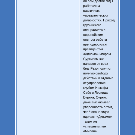
он сам долгие годы
работал на
различных
управленческих
должностях. Приход
грузинского
специалиста с
европейским
опытом работы
преподносился
президентом
«Динамо» Игорем
Суркисом как
панацея от всех
бед, Резо получил
полную свободу
действий и отдалил
от управления
клубом Йожефа
Сабо и Леонида
Буряка. Суркис
даже высказывал
уверенность в том,
что Чохонелидзе
сделает «Динамо»
таким же
успешным, как
«Милан».