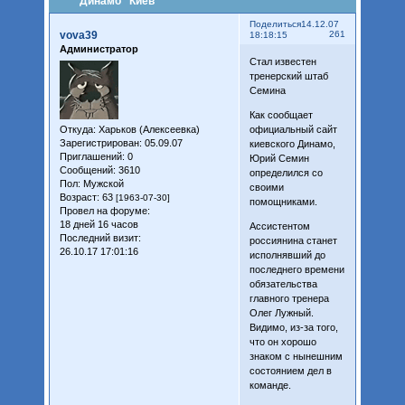
"Динамо" Киев
Поделиться
14.12.07
vova39
261
18:18:15
Администратор
Стал известен
тренерский штаб
Семина
Как сообщает
Откуда:
Харьков (Алексеевка)
официальный сайт
Зарегистрирован
: 05.09.07
киевского Динамо,
Приглашений:
0
Юрий Семин
Сообщений:
3610
определился со
Пол:
Мужской
своими
Возраст:
63
[1963-07-30]
помощниками.
Провел на форуме:
18 дней 16 часов
Ассистентом
Последний визит:
россиянина станет
26.10.17 17:01:16
исполнявший до
последнего времени
обязательства
главного тренера
Олег Лужный.
Видимо, из-за того,
что он хорошо
знаком с нынешним
состоянием дел в
команде.