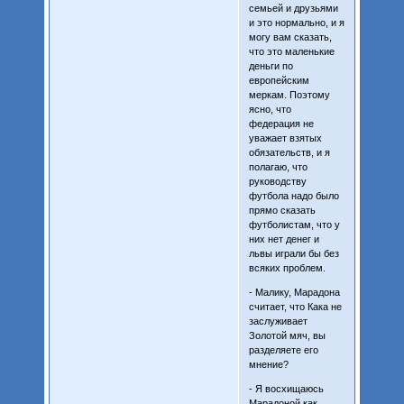
семьей и друзьями
и это нормально, и я
могу вам сказать,
что это маленькие
деньги по
европейским
меркам. Поэтому
ясно, что
федерация не
уважает взятых
обязательств, и я
полагаю, что
руководству
футбола надо было
прямо сказать
футболистам, что у
них нет денег и
львы играли бы без
всяких проблем.
- Малику, Марадона
считает, что Кака не
заслуживает
Золотой мяч, вы
разделяете его
мнение?
- Я восхищаюсь
Марадоной как