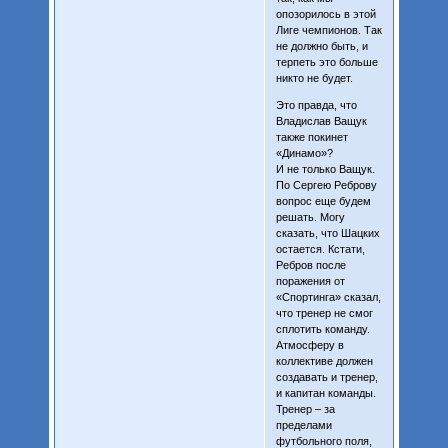
опозорилось в этой
Лиге чемпионов. Так
не должно быть, и
терпеть это больше
никто не будет.
Это правда, что
Владислав Ващук
также покинет
«Динамо»?
И не только Ващук.
По Сергею Реброву
вопрос еще будем
решать. Могу
сказать, что Шацких
остается. Кстати,
Ребров после
поражения от
«Спортинга» сказал,
что тренер не смог
сплотить команду.
Атмосферу в
коллективе должен
создавать и тренер,
и капитан команды.
Тренер – за
пределами
футбольного поля,