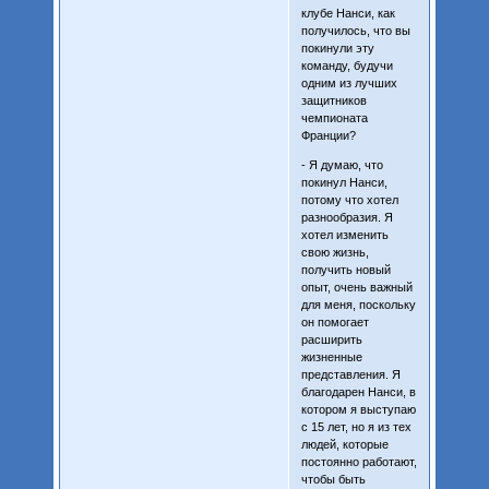
клубе Нанси, как
получилось, что вы
покинули эту
команду, будучи
одним из лучших
защитников
чемпионата
Франции?
- Я думаю, что
покинул Нанси,
потому что хотел
разнообразия. Я
хотел изменить
свою жизнь,
получить новый
опыт, очень важный
для меня, поскольку
он помогает
расширить
жизненные
представления. Я
благодарен Нанси, в
котором я выступаю
с 15 лет, но я из тех
людей, которые
постоянно работают,
чтобы быть