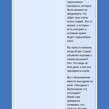
закончились
контракты, которые
было решено не
продлевать. Но
уйдет еще очень
много людей. Это те
игроки, у которых
есть контракт и
которым нужно
будет подыскивать
клуб.
Вы присутствовали,
когда Игорь Суркис
объявлял игрокам о
своем решении?
Нет. Это ведь не
мое дело, а как раз
президента клуба.
Вы с Белькевичем
вместе выходили на
поле. Обсудили с
Валентином эту
ситуацию?
Валик сам
прекрасно
понимает, что
дальше так уже