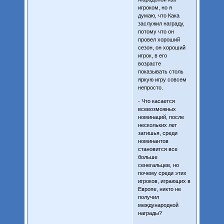
игроком, но я
думаю, что Кака
заслужил награду,
потому что он
провел хороший
сезон, он хороший
игрок, в его
возрасте
показывать столь
яркую игру совсем
непросто.
- Что касается
всевозможных
номинаций, после
нескольких лет
затишья, среди
номинантов
становится все
больше
сенегальцев, но
почему среди этих
игроков, играющих в
Европе, никто не
получил
международной
награды?