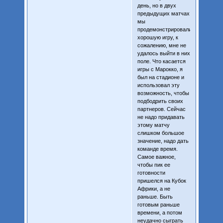
день, но в двух
предыдущих матчах
мы
продемонстрировали
хорошую игру, к
сожалению, мне не
удалось выйти в них
поле. Что касается
игры с Марокко, я
был на стадионе и
использовал эту
возможность, чтобы
подбодрить своих
партнеров. Сейчас
не надо придавать
этому матчу
слишком большое
значение, надо дать
команде время.
Самое важное,
чтобы пик ее
готовности
пришелся на Кубок
Африки, а не
раньше. Быть
готовым раньше
времени, а потом
неудачно сыграть