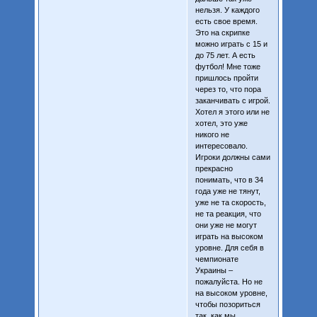
нельзя. У каждого
есть свое время.
Это на скрипке
можно играть с 15 и
до 75 лет. А есть
футбол! Мне тоже
пришлось пройти
через то, что пора
заканчивать с игрой.
Хотел я этого или не
хотел, это уже
никого не
интересовало.
Игроки должны сами
прекрасно
понимать, что в 34
года уже не тянут,
уже не та скорость,
не та реакция, что
они уже не могут
играть на высоком
уровне. Для себя в
чемпионате
Украины –
пожалуйста. Но не
на высоком уровне,
чтобы позориться
так, как мы