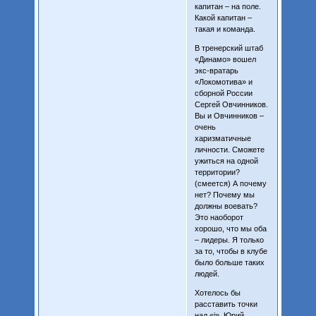
капитан – на поле.
Какой капитан –
такая и команда.
В тренерский штаб
«Динамо» вошел
экс-вратарь
«Локомотива» и
сборной России
Сергей Овчинников.
Вы и Овчинников –
очень
харизматичные
личности. Сможете
ужиться на одной
территории?
(смеется) А почему
нет? Почему мы
должны воевать?
Это наоборот
хорошо, что мы оба
– лидеры. Я только
за то, чтобы в клубе
было больше таких
людей.
Хотелось бы
расставить точки
над «і». Юрий