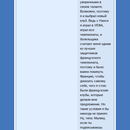
уверенными в
своем таланте.
Возможно, поэтому
я и выбрал новый
клуб. Ведь с Нанси
я играл в УЕФА,
играл все
чемпионаты, и
болельщики
считают меня одним
из лучших
защитников
французского
чемпионата,
поэтому и было
важно покинуть
Францию, чтобы
доказать самому
себе, чего я стою.
Были французские
клубы, которые
делали мне
предложение. Но
такие условия я бы
никогда не принял.
Ну, типа: Малику,
если ты
подписываешь