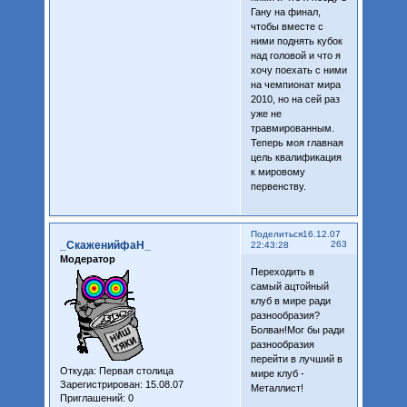
Гану на финал,
чтобы вместе с
ними поднять кубок
над головой и что я
хочу поехать с ними
на чемпионат мира
2010, но на сей раз
уже не
травмированным.
Теперь моя главная
цель квалификация
к мировому
первенству.
Поделиться
16.12.07
_СкаженийфаН_
263
22:43:28
Модератор
Переходить в
самый ацтойный
клуб в мире ради
разнообразия?
Болван!Мог бы ради
разнообразия
перейти в лучший в
Откуда:
Первая столица
мире клуб -
Зарегистрирован
: 15.08.07
Металлист!
Приглашений:
0