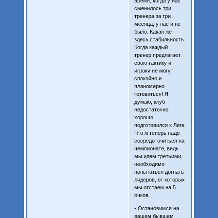
время, когда у нас
сменилось три
тренера за три
месяца, у нас и не
было. Какая же
здесь стабильность.
Когда каждый
тренер предлагает
свою тактику и
игроки не могут
спокойно и
планомерно
готовиться! Я
думаю, клуб
недостаточно
хорошо
подготовился к Лиге.
Что ж теперь надо
сосредоточиться на
чемпионате, ведь
мы идем третьими,
необходимо
попытаться догнать
лидеров, от которых
мы отстаем на 5
очков.
- Остановимся на
вашем бывшем