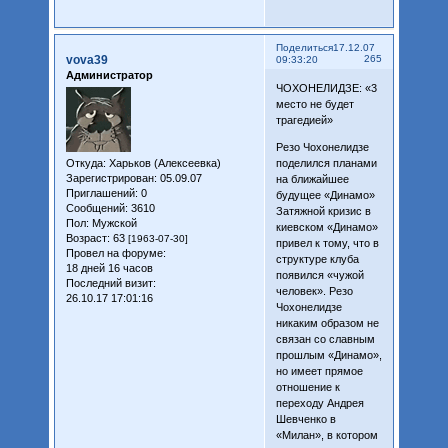
Поделиться
17.12.07
vova39
265
09:33:20
Администратор
ЧОХОНЕЛИДЗЕ: «3
место не будет
трагедией»
Резо Чохонелидзе
Откуда:
Харьков (Алексеевка)
поделился планами
Зарегистрирован
: 05.09.07
на ближайшее
Приглашений:
0
будущее «Динамо»
Сообщений:
3610
Затяжной кризис в
Пол:
Мужской
киевском «Динамо»
Возраст:
63
[1963-07-30]
привел к тому, что в
Провел на форуме:
структуре клуба
18 дней 16 часов
появился «чужой
Последний визит:
человек». Резо
26.10.17 17:01:16
Чохонелидзе
никаким образом не
связан со славным
прошлым «Динамо»,
но имеет прямое
отношение к
переходу Андрея
Шевченко в
«Милан», в котором