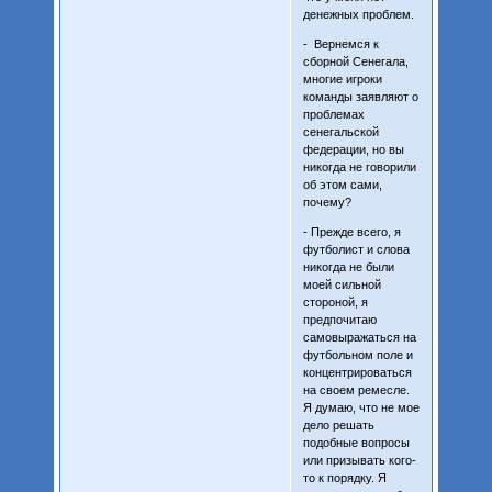
денежных проблем.
- Вернемся к
сборной Сенегала,
многие игроки
команды заявляют о
проблемах
сенегальской
федерации, но вы
никогда не говорили
об этом сами,
почему?
- Прежде всего, я
футболист и слова
никогда не были
моей сильной
стороной, я
предпочитаю
самовыражаться на
футбольном поле и
концентрироваться
на своем ремесле.
Я думаю, что не мое
дело решать
подобные вопросы
или призывать кого-
то к порядку. Я