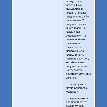
всегда о нем
мечтал. Но я
мусульманин.
Говорят, человек
предполагает, а Бог
располагает. Я
получал в жизни
много травм, но
каждый раз
возвращался на
поле еще более
сильным, и
физически и
морально. Это
жизнь. Если ты
играешь в футбол,
ты обязательно
получаешь травмы,
но трудности
помогают стать еще
сильнее.
- Что вы думаете о
матче Сенегала с
Марокко?
- Надо признать, что
для Сенегала это
был не лучший