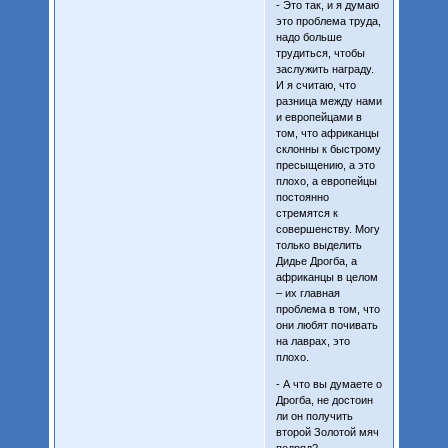
- Это так, и я думаю
это проблема труда,
надо больше
трудиться, чтобы
заслужить награду.
И я считаю, что
разница между нами
и европейцами в
том, что африканцы
склонны к быстрому
пресыщению, а это
плохо, а европейцы
постоянно
стремятся к
совершенству. Могу
только выделить
Дидье Дрогба, а
африканцы в целом
– их главная
проблема в том, что
они любят почивать
на лаврах, это
плохо.
- А что вы думаете о
Дрогба, не достоин
ли он получить
второй Золотой мяч