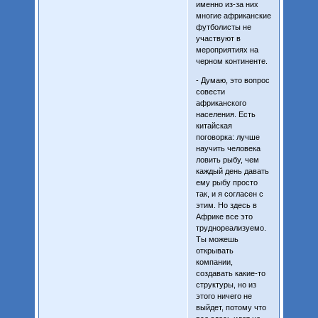
именно из-за них
многие африканские
футболисты не
участвуют в
мероприятиях на
черном континенте.
- Думаю, это вопрос
совести
африканского
населения. Есть
китайская
поговорка: лучше
научить человека
ловить рыбу, чем
каждый день давать
ему рыбу просто
так, и я согласен с
этим. Но здесь в
Африке все это
труднореализуемо.
Ты можешь
открывать
компании,
создавать какие-то
структуры, но из
этого ничего не
выйдет, потому что