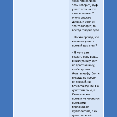
знаю, что если об
этом говорит Диуф,
у него есть на это
свои причины. Я
очень уважаю
Диуфа, и если он
что-то говорит, то
всегда говорит дело.
- Но это правда, что
вы не получаете
премий за матчи ?
- Я хочу вам
сказать одну вещь,
я никогда ни у кого
не простил ни су,
чтобы купить
билеты на футбол, я
никогда не просил
ни премий, ни
вознаграждений. Но
действительно, в
Сенегале эти
премии не являются
премиями
персонально
футболистам, я их
делю со своей