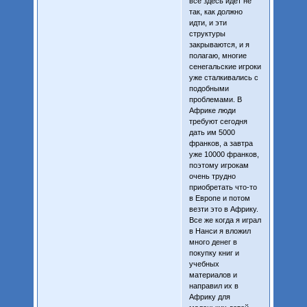
все здесь идет не
так, как должно
идти, и эти
структуры
закрываются, и я
полагаю, многие
сенегальские игроки
уже сталкивались с
подобными
проблемами. В
Африке люди
требуют сегодня
дать им 5000
франков, а завтра
уже 10000 франков,
поэтому игрокам
очень трудно
приобретать что-то
в Европе и потом
везти это в Африку.
Все же когда я играл
в Нанси я вложил
много денег в
покупку книг и
учебных
материалов и
направил их в
Африку для