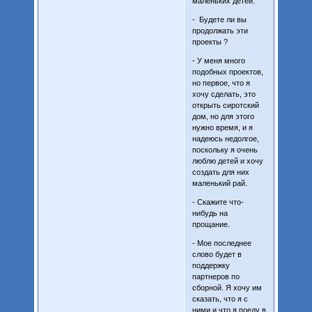
маленьких детей.
- Будете ли вы
продолжать эти
проекты ?
- У меня много
подобных проектов,
но первое, что я
хочу сделать, это
открыть сиротский
дом, но для этого
нужно время, и я
надеюсь недолгое,
поскольку я очень
люблю детей и хочу
создать для них
маленький рай.
- Скажите что-
нибудь на
прощание.
- Мое последнее
слово будет в
поддержку
партнеров по
сборной. Я хочу им
сказать, что я с
ними и что я поеду в