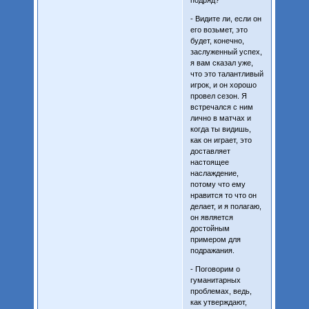
подряд?
- Видите ли, если он
его возьмет, это
будет, конечно,
заслуженный успех,
я вам сказал уже,
что это талантливый
игрок, и он хорошо
провел сезон. Я
встречался с ним
лично в матчах и
когда ты видишь,
как он играет, это
доставляет
настоящее
наслаждение,
потому что ему
нравится то что он
делает, и я полагаю,
он является
достойным
примером для
подражания.
- Поговорим о
гуманитарных
проблемах, ведь,
как утверждают,