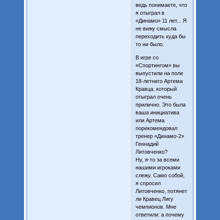
ведь понимаете, что
я отыграл в
«Динамо» 11 лет... Я
не вижу смысла
переходить куда бы
то ни было.
В игре со
«Спортингом» вы
выпустили на поле
18-летнего Артема
Кравца, который
отыграл очень
прилично. Это была
ваша инициатива
или Артема
порекомендовал
тренер «Динамо-2»
Геннадий
Литовченко?
Ну, я-то за всеми
нашими игроками
слежу. Само собой,
я спросил
Литовченко, потянет
ли Кравец Лигу
чемпионов. Мне
ответили: а почему