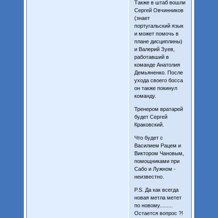
Также в штаб вошли
Сергей Овчинников
(знает
португальский язык
и может помочь в
плане дисциплины)
и Валерий Зуев,
работавший в
команде Анатолия
Демьяненко. После
ухода своего босса
он также покинул
команду.
Тренером вратарей
будет Сергей
Краковский.
Что будет с
Василием Рацем и
Виктором Чановым,
помощниками при
Сабо и Лужном -
неизвестно.
P.S. Да как всегда
новая метла метет
по новому.........
Остается вопрос ?!