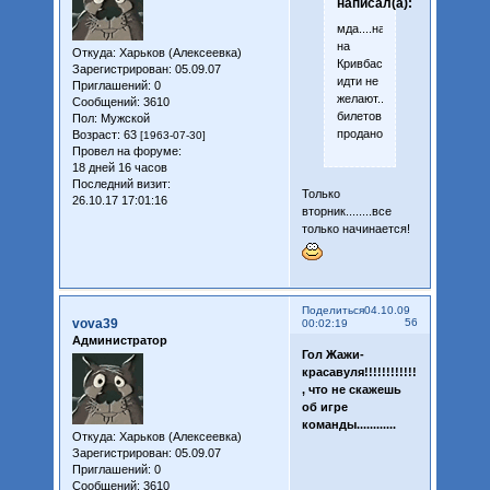
написал(а):
мда....народ
на
Откуда:
Харьков (Алексеевка)
Кривбасс
Зарегистрирован
: 05.09.07
идти не
Приглашений:
0
желают....3500
Сообщений:
3610
билетов
Пол:
Мужской
продано....
Возраст:
63
[1963-07-30]
Провел на форуме:
18 дней 16 часов
Последний визит:
Только
26.10.17 17:01:16
вторник........все
только начинается!
Поделиться
04.10.09
vova39
56
00:02:19
Администратор
Гол Жажи-
красавуля!!!!!!!!!!!!!!!!!
, что не скажешь
об игре
команды............
Откуда:
Харьков (Алексеевка)
Зарегистрирован
: 05.09.07
Приглашений:
0
Сообщений:
3610