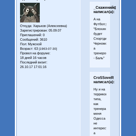
_СкаженийфаН_
написал(а):
А на
Футбол.уа
Откуда:
Харьков (Алексеевка)
"Блохин
Зарегистрирован
: 05.09.07
будет
Приглашений:
0
Спортдиром
Сообщений:
3610
Черноморца,
Пол:
Мужской
а
Возраст:
63
[1963-07-30]
тренером
Провел на форуме:
18 дней 16 часов
- Баль"
Последний визит:
26.10.17 17:01:16
CroSSoveR
написал(а):
Ну и на
терриконе,
типа,
как
тренера
меня
Одесса
не
интересует,
а