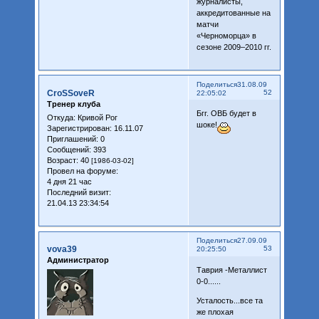
журналисты,
аккредитованные на
матчи
«Черноморца» в
сезоне 2009–2010 гг.
Поделиться
31.08.09
CroSSoveR
52
22:05:02
Тренер клуба
Бгг. ОВБ будет в
Откуда:
Кривой Рог
шоке!
Зарегистрирован
: 16.11.07
Приглашений:
0
Сообщений:
393
Возраст:
40
[1986-03-02]
Провел на форуме:
4 дня 21 час
Последний визит:
21.04.13 23:34:54
Поделиться
27.09.09
vova39
53
20:25:50
Администратор
Таврия -Металлист
0-0......
Усталость...все та
же плохая