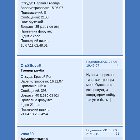
Откуда:
Первая столица
Зарегистрирован
: 15.08.07
Приглашений:
0
Сообщений:
2100
Пол:
Мужской
Возраст:
35
[1991-06-05]
Провел на форуме:
3 дня 2 часа
Последний визит:
15.07.11 02:48:01
Поделиться
31.08.09
CroSSoveR
50
19:49:07
Тренер клуба
Ну и на терриконе,
Откуда:
Кривой Рог
типа, как тренера
Зарегистрирован
: 16.11.07
меня Одесса не
Приглашений:
0
интересует, а
Сообщений:
393
спортдиром пойду,
Возраст:
40
[1986-03-02]
так уж и быть:-)
Провел на форуме:
4 дня 21 час
Последний визит:
21.04.13 23:34:54
Поделиться
31.08.09
vova39
51
21:13:49
Администратор