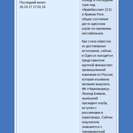
победу в последнем
Последний визит:
туре над
26.10.17 17:01:16
«Кривбассом» (3:2)
в Кривом Роге,
общее состояние
дел в одесском
клубе по-прежнему
нестабильное.
Как стало известно
из достоверных
источников, сейчас
в Одессе находятся
представители
крупной финансово-
промышленной
компании из России,
которая изъявила
желание выкупить
ФК «Черноморец».
Леонид Климов,
нынешний
президент клуба,
вступил с
россиянами в
переговоры. Сейчас
покупатели
знакомятся с
тренировочной