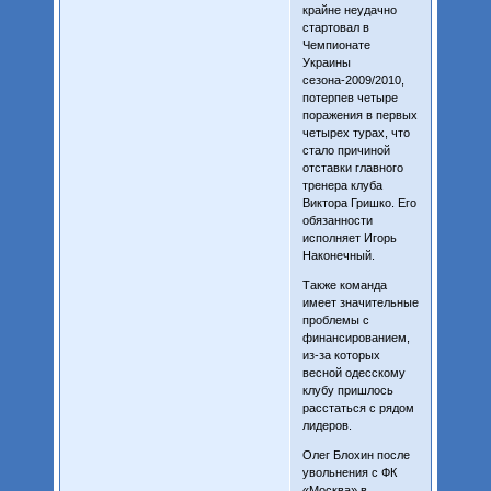
крайне неудачно
стартовал в
Чемпионате
Украины
сезона-2009/2010,
потерпев четыре
поражения в первых
четырех турах, что
стало причиной
отставки главного
тренера клуба
Виктора Гришко. Его
обязанности
исполняет Игорь
Наконечный.
Также команда
имеет значительные
проблемы с
финансированием,
из-за которых
весной одесскому
клубу пришлось
расстаться с рядом
лидеров.
Олег Блохин после
увольнения с ФК
«Москва» в