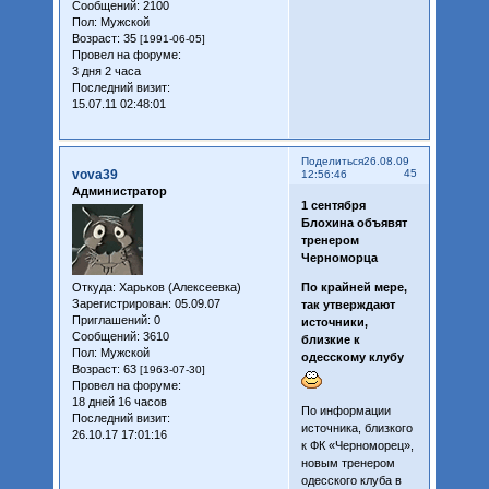
Сообщений:
2100
Пол:
Мужской
Возраст:
35
[1991-06-05]
Провел на форуме:
3 дня 2 часа
Последний визит:
15.07.11 02:48:01
Поделиться
26.08.09
vova39
45
12:56:46
Администратор
1 сентября
Блохина объявят
тренером
Черноморца
Откуда:
Харьков (Алексеевка)
По крайней мере,
Зарегистрирован
: 05.09.07
так утверждают
Приглашений:
0
источники,
Сообщений:
3610
близкие к
Пол:
Мужской
одесскому клубу
Возраст:
63
[1963-07-30]
Провел на форуме:
18 дней 16 часов
По информации
Последний визит:
источника, близкого
26.10.17 17:01:16
к ФК «Черноморец»,
новым тренером
одесского клуба в