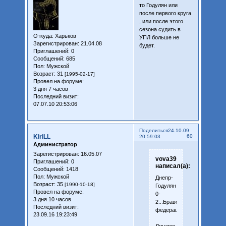
то Годулян или
после первого круга
, или после этого
сезона судить в
Откуда:
Харьков
УПЛ больше не
Зарегистрирован
: 21.04.08
будет.
Приглашений:
0
Сообщений:
685
Пол:
Мужской
Возраст:
31
[1995-02-17]
Провел на форуме:
3 дня 7 часов
Последний визит:
07.07.10 20:53:06
Поделиться
24.10.09
KiriLL
60
20:59:03
Администратор
Зарегистрирован
: 16.05.07
vova39
Приглашений:
0
написал(а):
Сообщений:
1418
Пол:
Мужской
Днепр-
Возраст:
35
[1990-10-18]
Годулян
Провел на форуме:
0-
3 дня 10 часов
2...Браво
Последний визит:
федерация!!!!!!!!!!!!
23.09.16 19:23:49