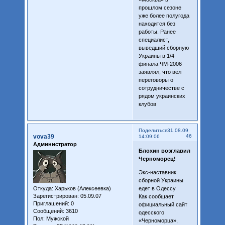
прошлом сезоне
уже более полугода
находится без
работы. Ранее
специалист,
выведший сборную
Украины в 1/4
финала ЧМ-2006
заявлял, что вел
переговоры о
сотрудничестве с
рядом украинских
клубов
Поделиться
31.08.09
vova39
46
14:09:06
Администратор
Блохин возглавил
Черноморец!
Экс-наставник
сборной Украины
Откуда:
Харьков (Алексеевка)
едет в Одессу
Зарегистрирован
: 05.09.07
Как сообщает
Приглашений:
0
официальный сайт
Сообщений:
3610
одесского
Пол:
Мужской
«Черноморца»,