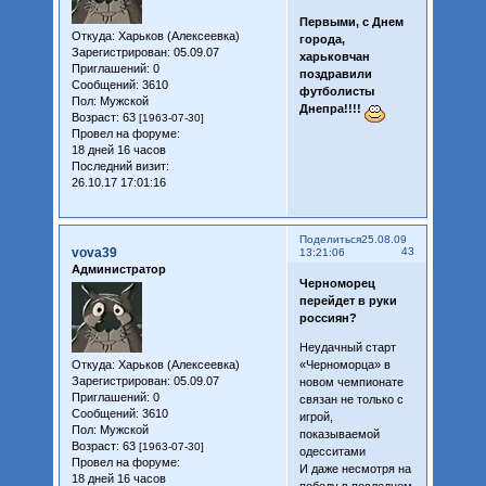
Первыми, с Днем
Откуда:
Харьков (Алексеевка)
города,
Зарегистрирован
: 05.09.07
харьковчан
Приглашений:
0
поздравили
Сообщений:
3610
футболисты
Пол:
Мужской
Днепра!!!!
Возраст:
63
[1963-07-30]
Провел на форуме:
18 дней 16 часов
Последний визит:
26.10.17 17:01:16
Поделиться
25.08.09
vova39
43
13:21:06
Администратор
Черноморец
перейдет в руки
россиян?
Неудачный старт
Откуда:
Харьков (Алексеевка)
«Черноморца» в
Зарегистрирован
: 05.09.07
новом чемпионате
Приглашений:
0
связан не только с
Сообщений:
3610
игрой,
Пол:
Мужской
показываемой
Возраст:
63
[1963-07-30]
одесситами
Провел на форуме:
И даже несмотря на
18 дней 16 часов