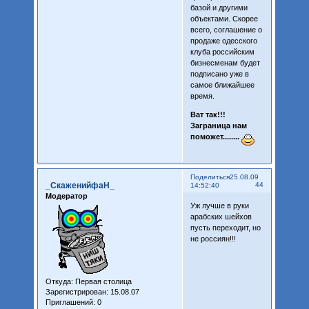
базой и другими
объектами. Скорее
всего, соглашение о
продаже одесского
клуба российским
бизнесменам будет
подписано уже в
самое ближайшее
время.
Ват так!!!
Заграница нам
поможет........
Поделиться
25.08.09
_СкаженийфаН_
44
14:52:40
Модератор
Уж лучше в руки
арабских шейхов
пусть переходит, но
не россиян!!!
Откуда:
Первая столица
Зарегистрирован
: 15.08.07
Приглашений:
0