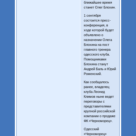
ближайшее время
станет Олег Блохин.
1 сентября
состоится пресс-
конференция, в
ходе которой будет
объявлено о
назначении Олега
Блохина на пост
главного тренера
одесского клуба.
Помощниками
Блохина станут
Андрей Баль и Юрий
Роменский.
Как сообщалось
ранее, владелец
клуба Леонид
Климов ныне ведет
переговоры с
представителями
крупной российской
компании о продаже
ФК «Черноморец».
Одесский
«Черноморец»