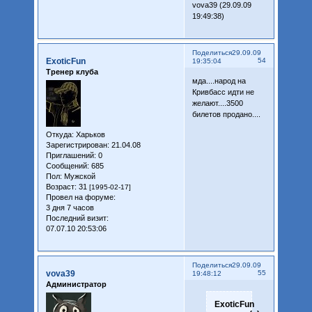
vova39 (29.09.09
19:49:38)
Поделиться
29.09.09
ExoticFun
54
19:35:04
Тренер клуба
мда....народ на
Кривбасс идти не
желают....3500
билетов продано....
Откуда:
Харьков
Зарегистрирован
: 21.04.08
Приглашений:
0
Сообщений:
685
Пол:
Мужской
Возраст:
31
[1995-02-17]
Провел на форуме:
3 дня 7 часов
Последний визит:
07.07.10 20:53:06
Поделиться
29.09.09
vova39
55
19:48:12
Администратор
ExoticFun