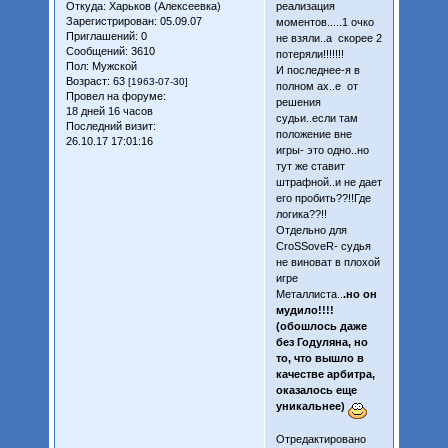
Откуда:
Харьков (Алексеевка)
реализация
Зарегистрирован
: 05.09.07
моментов.....1 очко
Приглашений:
0
не взяли..а скорее 2
Сообщений:
3610
потеряли!!!!!!!
Пол:
Мужской
И последнее-я в
Возраст:
63
[1963-07-30]
полном ах..е от
Провел на форуме:
решения
18 дней 16 часов
судьи..если там
Последний визит:
положение вне
26.10.17 17:01:16
игры- это одно..но
тут же ставит
штрафной..и не дает
его пробить??!!Где
логика??!!
Отдельно для
CroSSoveR- судья
не виноват в плохой
игре
Металлиста..
.но он
мудило!!!!
(обошлось даже
без Годуляна, но
то, что вышло в
качестве арбитра,
оказалось еще
уникальнее)
Отредактировано