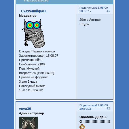
УПЛ 2009/2010
Поделиться
13.08.09
_СкаженийфаН_
41
20:56:17
Модератор
20го в Австрии
Штурм
Откуда:
Первая столица
Зарегистрирован
: 15.08.07
Приглашений:
0
Сообщений:
2100
Пол:
Мужской
Возраст:
35
[1991-06-05]
Провел на форуме:
3 дня 2 часа
Последний визит:
15.07.11 02:48:01
Поделиться
22.08.09
vova39
42
20:59:15
Администратор
Оболонь-Днер 1-
0!!!!!!!!!!!!!!!!!!!!!!!!!!!!!!!!!!