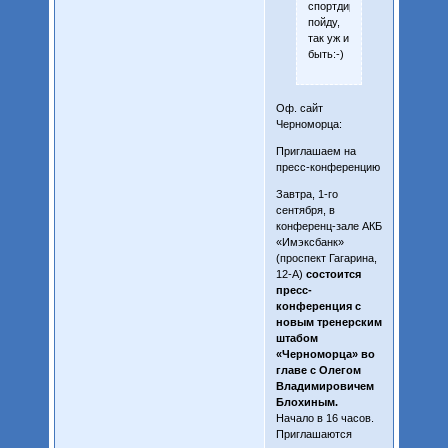
спортдиром
пойду,
так уж и
быть:-)
Оф. сайт
Черноморца:
Приглашаем на
пресс-конференцию
Завтра, 1-го
сентября, в
конференц-зале АКБ
«Имэксбанк»
(проспект Гагарина,
12-А)
состоится
пресс-
конференция с
новым тренерским
штабом
«Черноморца» во
главе с Олегом
Владимировичем
Блохиным.
Начало в 16 часов.
Приглашаются