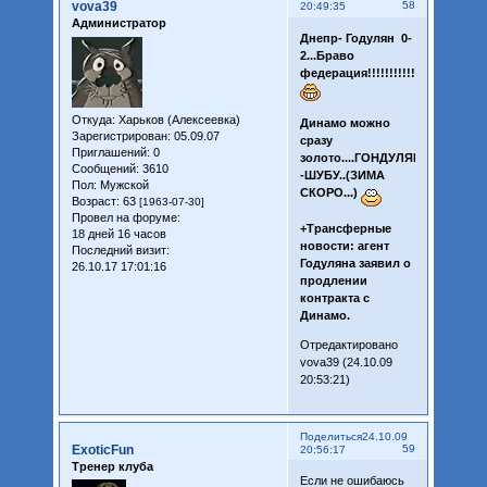
vova39
58
20:49:35
Администратор
Днепр- Годулян 0-
2...Браво
федерация!!!!!!!!!!!!
Откуда:
Харьков (Алексеевка)
Динамо можно
Зарегистрирован
: 05.09.07
сразу
Приглашений:
0
золото....ГОНДУЛЯНУ
Сообщений:
3610
-ШУБУ..(ЗИМА
Пол:
Мужской
СКОРО...)
Возраст:
63
[1963-07-30]
Провел на форуме:
+Трансферныe
18 дней 16 часов
новости: агент
Последний визит:
Годуляна заявил о
26.10.17 17:01:16
продлении
контракта с
Динамо.
Отредактировано
vova39 (24.10.09
20:53:21)
Поделиться
24.10.09
ExoticFun
59
20:56:17
Тренер клуба
Если не ошибаюсь