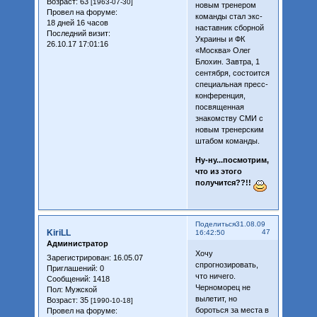
Возраст:
63
[1963-07-30]
новым тренером
Провел на форуме:
команды стал экс-
18 дней 16 часов
наставник сборной
Последний визит:
Украины и ФК
26.10.17 17:01:16
«Москва» Олег
Блохин. Завтра, 1
сентября, состоится
специальная пресс-
конференция,
посвященная
знакомству СМИ с
новым тренерским
штабом команды.
Ну-ну...посмотрим,
что из этого
получится??!!
Поделиться
31.08.09
KiriLL
47
16:42:50
Администратор
Хочу
Зарегистрирован
: 16.05.07
спрогнозировать,
Приглашений:
0
что ничего.
Сообщений:
1418
Черноморец не
Пол:
Мужской
вылетит, но
Возраст:
35
[1990-10-18]
бороться за места в
Провел на форуме: