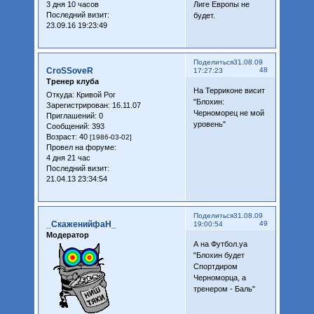
3 дня 10 часов
Лиге Европы не
Последний визит:
будет.
23.09.16 19:23:49
Поделиться
31.08.09
CroSSoveR
48
17:27:23
Тренер клуба
На Терриконе висит
Откуда:
Кривой Рог
"Блохин:
Зарегистрирован
: 16.11.07
Черноморец не мой
Приглашений:
0
уровень"
Сообщений:
393
Возраст:
40
[1986-03-02]
Провел на форуме:
4 дня 21 час
Последний визит:
21.04.13 23:34:54
Поделиться
31.08.09
_СкаженийфаН_
49
19:00:54
Модератор
А на Футбол.уа
"Блохин будет
Спортдиром
Черноморца, а
тренером - Баль"