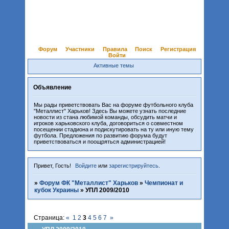
Форум
Участники
Правила
Поиск
Регистрация
Войти
Активные темы
Объявление
Мы рады приветствовать Вас на форуме футбольного клуба
"Металлист" Харьков! Здесь Вы можете узнать последние
новости из стана любимой команды, обсудить матчи и
игроков харьковского клуба, договориться о совместном
посещении стадиона и подискутировать на ту или иную тему
футбола. Предложения по развитию форума будут
приветствоваться и поощряться администрацией!
Привет, Гость!
Войдите
или
зарегистрируйтесь
.
»
Форум ФК "Металлист" Харьков
»
Чемпионат и
кубок Украины
»
УПЛ 2009/2010
Страница:
«
1
2
3
4
5
6
7
»