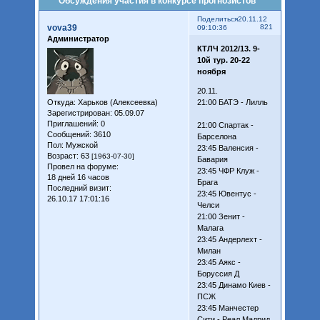
Обсуждения участия в конкурсе прогнозистов
Поделиться
20.11.12
vova39
821
09:10:36
Администратор
КТЛЧ 2012/13. 9-
10й тур. 20-22
ноября
20.11.
Откуда:
Харьков (Алексеевка)
21:00 БАТЭ - Лилль
Зарегистрирован
: 05.09.07
Приглашений:
0
21:00 Спартак -
Сообщений:
3610
Барселона
Пол:
Мужской
23:45 Валенсия -
Возраст:
63
[1963-07-30]
Бавария
Провел на форуме:
23:45 ЧФР Клуж -
18 дней 16 часов
Брага
Последний визит:
23:45 Ювентус -
26.10.17 17:01:16
Челси
21:00 Зенит -
Малага
23:45 Андерлехт -
Милан
23:45 Аякс -
Боруссия Д
23:45 Динамо Киев -
ПСЖ
23:45 Манчестер
Сити - Реал Мадрид