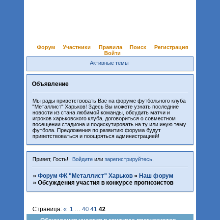
Форум
Участники
Правила
Поиск
Регистрация
Войти
Активные темы
Объявление
Мы рады приветствовать Вас на форуме футбольного клуба
"Металлист" Харьков! Здесь Вы можете узнать последние
новости из стана любимой команды, обсудить матчи и
игроков харьковского клуба, договориться о совместном
посещении стадиона и подискутировать на ту или иную тему
футбола. Предложения по развитию форума будут
приветствоваться и поощряться администрацией!
Привет, Гость!
Войдите
или
зарегистрируйтесь
.
»
Форум ФК "Металлист" Харьков
»
Наш форум
»
Обсуждения участия в конкурсе прогнозистов
Страница:
«
1
…
40
41
42