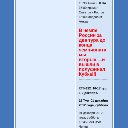
13:30 Анжи - ЦСКА
16:00 Крылья
Советов - Ростов
18:00 Мордовия -
Амкар
---------------------
В чемпе
России за
два тура до
конца
чемпионата
мы
вторые.....и
вышли в
полуфинал
Кубка!!!
--------------------------
------------------
КТ5-122. 16-17 тур.
1-2 декабря.
16 Тур 01 декабря
2012 года, суббота
01 декабря 2012
года, суббота
16:45 Вест Хэм -
Челси