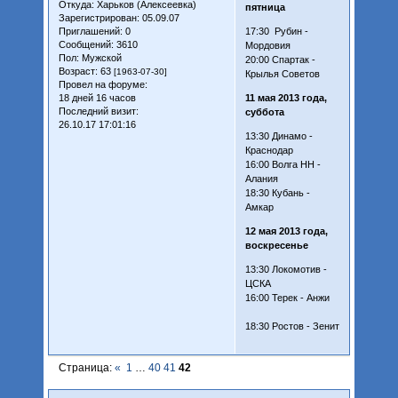
Откуда:
Харьков (Алексеевка)
пятница
Зарегистрирован
: 05.09.07
Приглашений:
0
17:30 Рубин -
Сообщений:
3610
Мордовия
Пол:
Мужской
20:00 Спартак -
Возраст:
63
[1963-07-30]
Крылья Советов
Провел на форуме:
18 дней 16 часов
11 мая 2013 года,
Последний визит:
суббота
26.10.17 17:01:16
13:30 Динамо -
Краснодар
16:00 Волга НН -
Алания
18:30 Кубань -
Амкар
12 мая 2013 года,
воскресенье
13:30 Локомотив -
ЦСКА
16:00 Терек - Анжи
18:30 Ростов - Зенит
Страница:
«
1
…
40
41
42