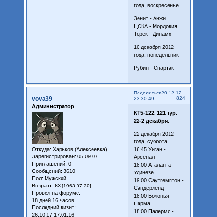
года, воскресенье
Зенит - Анжи
ЦСКА - Мордовия
Терек - Динамо
10 декабря 2012
года, понедельник
Рубин - Спартак
Поделиться
20.12.12
vova39
824
23:30:49
Администратор
КТ5-122. 121 тур.
22-2 декабря.
22 декабря 2012
года, суббота
Откуда:
Харьков (Алексеевка)
16:45 Уиган -
Зарегистрирован
: 05.09.07
Арсенал
Приглашений:
0
18:00 Аталанта -
Сообщений:
3610
Удинезе
Пол:
Мужской
19:00 Саутгемптон -
Возраст:
63
[1963-07-30]
Сандерленд
Провел на форуме:
18:00 Болонья -
18 дней 16 часов
Парма
Последний визит:
18:00 Палермо -
26.10.17 17:01:16