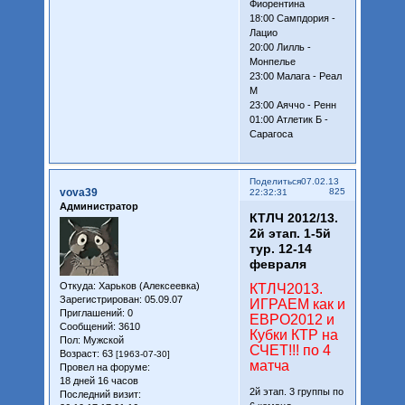
Фиорентина
18:00 Сампдория -
Лацио
20:00 Лилль -
Монпелье
23:00 Малага - Реал
М
23:00 Аяччо - Ренн
01:00 Атлетик Б -
Сарагоса
Поделиться
07.02.13
vova39
825
22:32:31
Администратор
КТЛЧ 2012/13.
2й этап. 1-5й
тур. 12-14
февраля
Откуда:
Харьков (Алексеевка)
КТЛЧ2013.
Зарегистрирован
: 05.09.07
ИГРАЕМ как и
Приглашений:
0
ЕВРО2012 и
Сообщений:
3610
Кубки КТР на
Пол:
Мужской
СЧЕТ!!! по 4
Возраст:
63
[1963-07-30]
матча
Провел на форуме:
18 дней 16 часов
2й этап. 3 группы по
Последний визит: