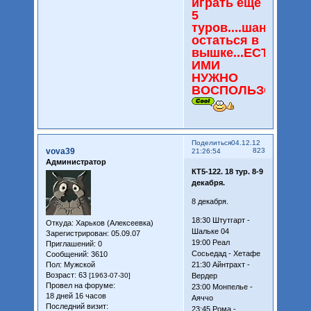
играть еще
5
туров....шансы
остаться в
вышке...ЕСТЬ...И
ИМИ
НУЖНО
ВОСПОЛЬЗОВАТС
Поделиться
04.12.12
vova39
823
21:26:54
Администратор
КТ5-122. 18 тур. 8-9
декабря.
8 декабря.
18:30 Штутгарт -
Откуда:
Харьков (Алексеевка)
Шальке 04
Зарегистрирован
: 05.09.07
19:00 Реал
Приглашений:
0
Сосьедад - Хетафе
Сообщений:
3610
21:30 Айнтрахт -
Пол:
Мужской
Возраст:
63
Вердер
[1963-07-30]
Провел на форуме:
23:00 Монпелье -
18 дней 16 часов
Аяччо
Последний визит:
23:45 Рома -