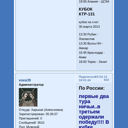
19:00 Алания - ЦСКА
КУБОК
КТР-131
кубок на счет
30 марта 2013
13:30 Рубин -
Локомотив
13:30 Волга НН -
Амкар
15:45 Краснодар -
Анжи
18:00 Терек - Зенит
Поделиться
03.04.13
vova39
830
18:01:44
Администратор
По России:
первые два
тура
ничьи..в
Откуда:
Харьков (Алексеевка)
третьем
Зарегистрирован
: 05.09.07
одержали
Приглашений:
0
победу!!!! В
Сообщений:
3610
кубке
Пол:
Мужской