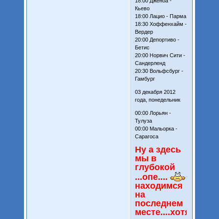
18:00 Дженоа -
Кьево
18:00 Лацио - Парма
18:30 Хоффенхайм -
Вердер
20:00 Депортиво -
Бетис
20:00 Норвич Сити -
Сандерленд
20:30 Вольфсбург -
Гамбург
03 декабря 2012
года, понедельник
00:00 Лорьян -
Тулуза
00:00 Мальорка -
Сарагоса
Ну а здесь
мы в
глубокой
...опе....
находимся
на
последнем
месте....хотя