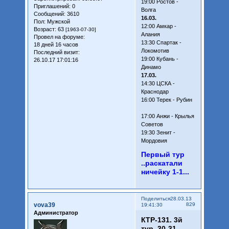
19:00 Ростов -
Приглашений:
0
Волга
Сообщений:
3610
16.03.
Пол:
Мужской
12:00 Амкар -
Возраст:
63
[1963-07-30]
Алания
Провел на форуме:
13:30 Спартак -
18 дней 16 часов
Локомотив
Последний визит:
19:00 Кубань -
26.10.17 17:01:16
Динамо
17.03.
14:30 ЦСКА -
Краснодар
16:00 Терек - Рубин
17:00 Анжи - Крылья
Советов
19:30 Зенит -
Мордовия
Первый тур
..раскатали
ничейку 1-1...
Поделиться
28.03.13
vova39
829
19:41:30
Администратор
КТР-131. 3й
тур. 30-31