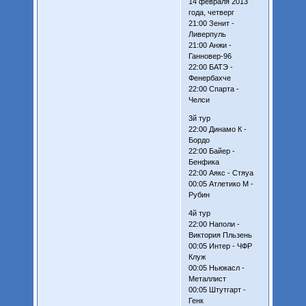
14 февраля 2013
года, четверг
21:00 Зенит -
Ливерпуль
21:00 Анжи -
Ганновер-96
22:00 БАТЭ -
Фенербахче
22:00 Спарта -
Челси
3й тур
22:00 Динамо К -
Бордо
22:00 Байер -
Бенфика
22:00 Аякс - Стяуа
00:05 Атлетико М -
Рубин
4й тур
22:00 Наполи -
Виктория Пльзень
00:05 Интер - ЧФР
Клуж
00:05 Ньюкасл -
Металлист
00:05 Штутгарт -
Генк