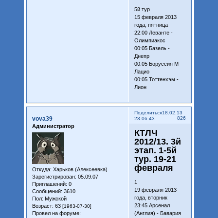
5й тур
15 февраля 2013
года, пятница
22:00 Леванте -
Олимпиакос
00:05 Базель -
Днепр
00:05 Боруссия М -
Лацио
00:05 Тоттенхэм -
Лион
Поделиться
18.02.13
vova39
826
23:06:43
Администратор
КТЛЧ
2012/13. 3й
этап. 1-5й
тур. 19-21
февраля
Откуда:
Харьков (Алексеевка)
Зарегистрирован
: 05.09.07
1
Приглашений:
0
19 февраля 2013
Сообщений:
3610
года, вторник
Пол:
Мужской
23:45 Арсенал
Возраст:
63
[1963-07-30]
Провел на форуме:
(Англия) - Бавария