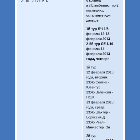
6 команд
26.10.17 17:01:16
в ЛЕ выбывают по 2
последних,
остальные идут
дальше
1й тур ЛЧ 1/8
финала 12-13
февраля 2013
2-5й тур ЛЕ 1/16
финала 14
февраля 2013
года, четверг
1й тур
12 февраля 2013
года, вторник
23:45 Селтик -
Ювентус
23:45 Валенсия -
ПСЖ
13 февраля 2013
года, среда
23:45 Шахтёр -
Боруссия Д
23:45 Реал -
Манчестер Юн
2й тур