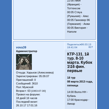
22:00 Лион
(Франция) -
Тоттенхэм
00:05 Стяуа
(Румыния) - Аякс
00:05 Ганновер-96
(Германия) - Анжи
00:05 Виктория -
Наполи
Поделиться
06.03.13
vova39
827
19:41:04
Администратор
КТР-131. 1й
тур. 8-10
марта. Кубок
1\16 фин.
первые
Откуда:
Харьков (Алексеевка)
Зарегистрирован
: 05.09.07
1й тур
Приглашений:
0
08 марта 2013 года,
Сообщений:
3610
пятница
Пол:
Мужской
Возраст:
63
[1963-07-30]
14:00 Волга НН -
Провел на форуме:
Кубань
18 дней 16 часов
17:00 Краснодар -
Последний визит:
Амкар
26.10.17 17:01:16