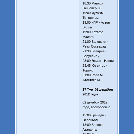
18:30 Майнц -
Ганновер-96
19:00 Фулхэм -
Тоттенхэм
19:00 КПР - Астон
Вилла
19:00 Хетафе -
Малага
21:00 Валенсия -
Реал Сосьедад
21:30 Бавария -
Боруссия Д
23:00 Эвиан - Нанси
23:45 Ювентус -
Торино
01:00 Реал М -
Атлетико М
---------------
17 Тур 02 декабря
2012 года
02 декабря 2012
года, воскресенье
15:00 Гранада -
Эспаньол
18:00 Болонья -
Аталанта