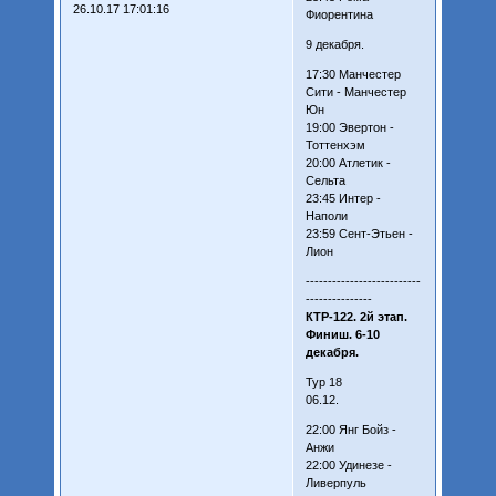
26.10.17 17:01:16
Фиорентина
9 декабря.
17:30 Манчестер
Сити - Манчестер
Юн
19:00 Эвертон -
Тоттенхэм
20:00 Атлетик -
Сельта
23:45 Интер -
Наполи
23:59 Сент-Этьен -
Лион
--------------------------
---------------
КТР-122. 2й этап.
Финиш. 6-10
декабря.
Тур 18
06.12.
22:00 Янг Бойз -
Анжи
22:00 Удинезе -
Ливерпуль