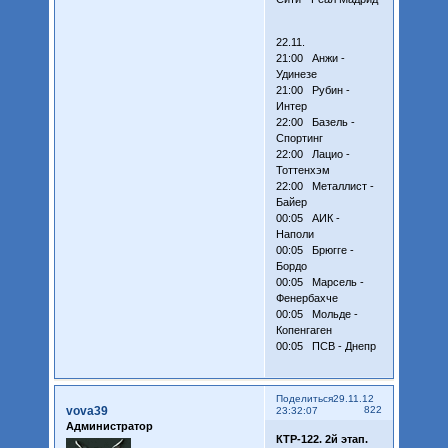
22.11.
21:00 Анжи -
Удинезе
21:00 Рубин -
Интер
22:00 Базель -
Спортинг
22:00 Лацио -
Тоттенхэм
22:00 Металлист -
Байер
00:05 АИК -
Наполи
00:05 Брюгге -
Бордо
00:05 Марсель -
Фенербахче
00:05 Мольде -
Копенгаген
00:05 ПСВ - Днепр
Поделиться
29.11.12
vova39
822
23:32:07
Администратор
КТР-122. 2й этап.