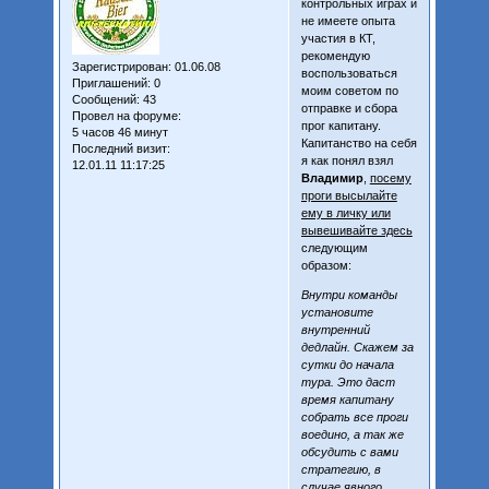
контрольных играх и
не имеете опыта
участия в КТ,
рекомендую
Зарегистрирован
: 01.06.08
воспользоваться
Приглашений:
0
моим советом по
Сообщений:
43
отправке и сбора
Провел на форуме:
прог капитану.
5 часов 46 минут
Капитанство на себя
Последний визит:
я как понял взял
12.01.11 11:17:25
Владимир
,
посему
проги высылайте
ему в личку или
вывешивайте здесь
следующим
образом:
Внутри команды
установите
внутренний
дедлайн. Скажем за
сутки до начала
тура. Это даст
время капитану
собрать все проги
воедино, а так же
обсудить с вами
стратегию, в
случае явного