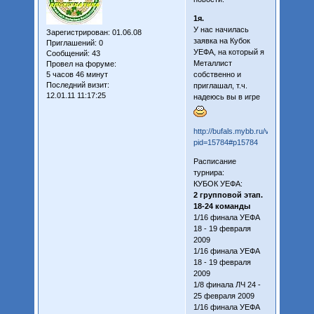
1я.
У нас начилась
Зарегистрирован
: 01.06.08
заявка на Кубок
Приглашений:
0
УЕФА, на который я
Сообщений:
43
Металлист
Провел на форуме:
5 часов 46 минут
собственно и
Последний визит:
приглашал, т.ч.
12.01.11 11:17:25
надеюсь вы в игре
http://bufals.mybb.ru/viewtopic.php
pid=15784#p15784
Расписание
турнира:
КУБОК УЕФА:
2 групповой этап.
18-24 команды
1/16 финала УЕФА
18 - 19 февраля
2009
1/16 финала УЕФА
18 - 19 февраля
2009
1/8 финала ЛЧ 24 -
25 февраля 2009
1/16 финала УЕФА