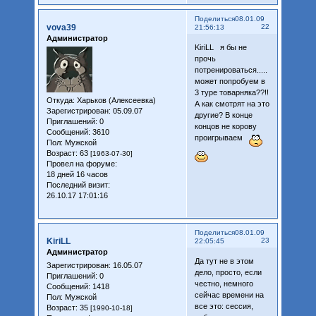
Поделиться
08.01.09
vova39
22
21:56:13
Администратор
KiriLL я бы не
прочь
потренироваться.....
может попробуем в
3 туре товарняка??!!
Откуда:
Харьков (Алексеевка)
А как смотрят на это
Зарегистрирован
: 05.09.07
другие? В конце
Приглашений:
0
концов не корову
Сообщений:
3610
проигрываем
Пол:
Мужской
Возраст:
63
[1963-07-30]
Провел на форуме:
18 дней 16 часов
Последний визит:
26.10.17 17:01:16
Поделиться
08.01.09
KiriLL
23
22:05:45
Администратор
Да тут не в этом
Зарегистрирован
: 16.05.07
дело, просто, если
Приглашений:
0
честно, немного
Сообщений:
1418
сейчас времени на
Пол:
Мужской
все это: сессия,
Возраст:
35
[1990-10-18]