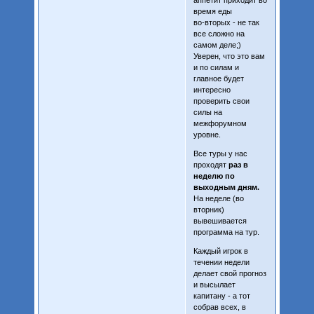
время еды
во-вторых - не так
все сложно на
самом деле;)
Уверен, что это вам
и по силам и
главное будет
интересно
проверить свои
силы на
межфорумном
уровне.
Все туры у нас
проходят
раз в
неделю по
выходным дням.
На неделе (во
вторник)
вывешивается
программа на тур.
Каждый игрок в
течении недели
делает свой прогноз
и высылает
капитану - а тот
собрав всех, в