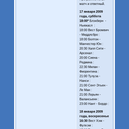
матч и ответный.
17 января 2009
года, суббота
18:00*
Блэкберн -
Ньюкасл :
18:00 Вест Бромвич
- Миддлсбро :
18:00 Болтон -
Манчестер Юн :
20:30 Халл Сити -
Арсенал :
20:00 Сиена -
Реджина :
22:30 Милан -
Фиорентина :
21:00 Тулуза -
Нанси :
21:00 Сент-Этьен -
Ле Ман :
21:00 Лорьян -
Валансьенн :
23:00 Нант - Бордо :
18 января 2009
года, воскресенье
16:30
Вест Хэм -
Фулхэм :