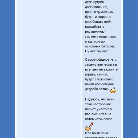
дело сугубо
добровольное,
просто думал вам
будет интересно
опробовать себя,
разработать
внутреннюю
систему подач прог
и т.д. еще до
основных баталий.
Ну нет так нет.
Самое обидное, что
замену вам если вы
все таки не захотите
играть, сейчас
будет сложновато
найти ибо сегодня
дедлайн заявки
Надеюсь, что все-
таки настроение
насчет участия у
вас сменится на
оптимистическое.
Ибо во-первых -
аппетит приходит во