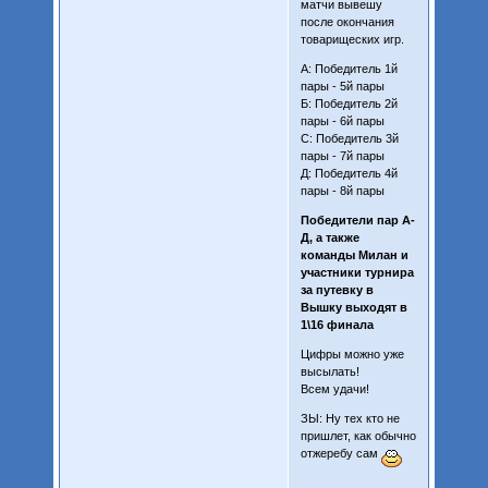
матчи вывешу
после окончания
товарищеских игр.
А: Победитель 1й
пары - 5й пары
Б: Победитель 2й
пары - 6й пары
С: Победитель 3й
пары - 7й пары
Д: Победитель 4й
пары - 8й пары
Победители пар А-
Д, а также
команды Милан и
участники турнира
за путевку в
Вышку выходят в
1\16 финала
Цифры можно уже
высылать!
Всем удачи!
ЗЫ: Ну тех кто не
пришлет, как обычно
отжеребу сам