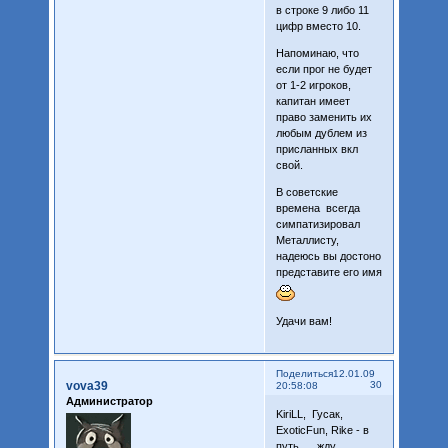
в строке 9 либо 11
цифр вместо 10.
Напоминаю, что
если прог не будет
от 1-2 игроков,
капитан имеет
право заменить их
любым дублем из
присланных вкл
свой.
В советские
времена всегда
симпатизировал
Металлисту,
надеюсь вы достоно
представите его имя
Удачи вам!
Поделиться
12.01.09
vova39
30
20:58:08
Администратор
KiriLL, Гусак,
ExoticFun, Rike - в
путь..... жду