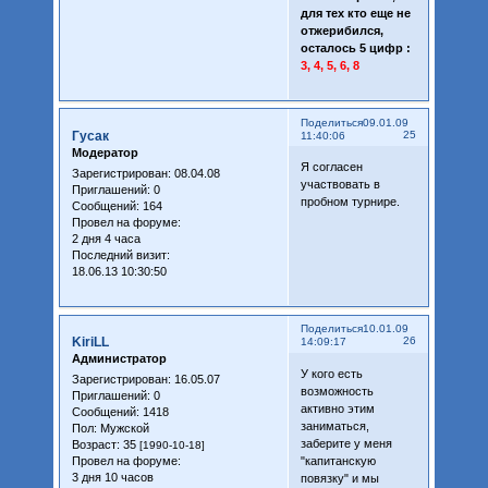
для тех кто еще не
отжерибился,
осталось 5 цифр :
3, 4, 5, 6, 8
Поделиться
09.01.09
Гусак
25
11:40:06
Модератор
Я согласен
Зарегистрирован
: 08.04.08
участвовать в
Приглашений:
0
пробном турнире.
Сообщений:
164
Провел на форуме:
2 дня 4 часа
Последний визит:
18.06.13 10:30:50
Поделиться
10.01.09
KiriLL
26
14:09:17
Администратор
У кого есть
Зарегистрирован
: 16.05.07
возможность
Приглашений:
0
активно этим
Сообщений:
1418
заниматься,
Пол:
Мужской
заберите у меня
Возраст:
35
[1990-10-18]
"капитанскую
Провел на форуме:
3 дня 10 часов
повязку" и мы