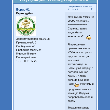
Обсуждения участия в конкурсе прогнозистов
Поделиться
08.01.09
Борис-01
21
21:14:44
Игрок дубля
Мне как-то тоже не
особо хочетсо...
=============
Странно, зачем
тогда было
заявляться?
Зарегистрирован
: 01.06.08
Приглашений:
0
Я прежде чем
Сообщений:
43
приглашать вас в
Провел на форуме:
УЕФА, посмотрел -
5 часов 46 минут
да у вас есть тут
Последний визит:
местный
12.01.11 11:17:25
тотализатор на
Большую Пятерку, с
постоянным кол-
вом 5-6 чел (а
больше в КТ и не
надо
)поэтому и
предложил вам как
команде Форума
попробовать себя и
здесь.
Товарняки канеш