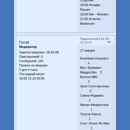
Спортинг :
19:00 Хетафе -
Расинг :
19:00 Кан - Монако :
21:00 Атлетик -
Валенсия :
Поделиться
13.01.09
Гусак
36
11:14:41
Модератор
17 января
Зарегистрирован
: 08.04.08
Приглашений:
0
Блекберн-Ньюкасл
Сообщений:
164
х
Провел на форуме:
Вест Бромвич-
2 дня 4 часа
Миддлсбро 2
Последний визит:
Болтон-МЮ
18.06.13 10:30:50
2
Халл Сити-Арсенал
2
Сиена-Реджина
х
Милан-Фиорентина
1
Тулуза-Нанси
1
Сент-Этьен-Ле Ман
1