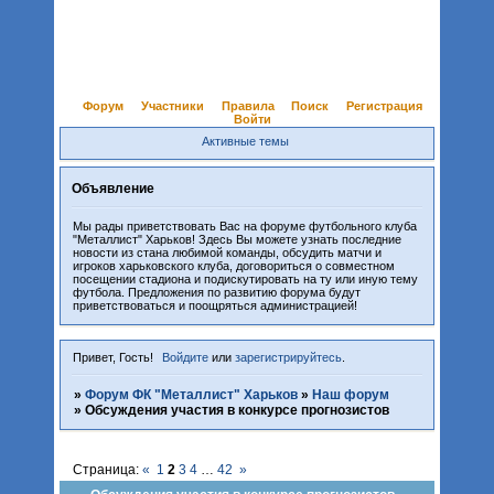
Форум
Участники
Правила
Поиск
Регистрация
Войти
Активные темы
Объявление
Мы рады приветствовать Вас на форуме футбольного клуба
"Металлист" Харьков! Здесь Вы можете узнать последние
новости из стана любимой команды, обсудить матчи и
игроков харьковского клуба, договориться о совместном
посещении стадиона и подискутировать на ту или иную тему
футбола. Предложения по развитию форума будут
приветствоваться и поощряться администрацией!
Привет, Гость!
Войдите
или
зарегистрируйтесь
.
»
Форум ФК "Металлист" Харьков
»
Наш форум
»
Обсуждения участия в конкурсе прогнозистов
Страница:
«
1
2
3
4
…
42
»