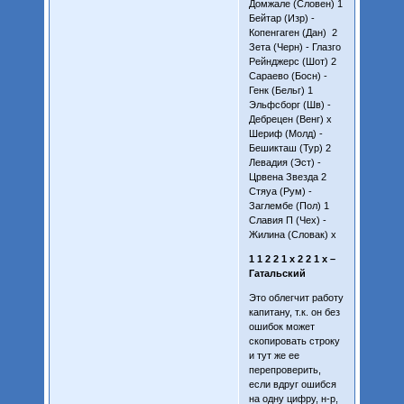
Домжале (Словен) 1
Бейтар (Изр) -
Копенгаген (Дан) 2
Зета (Черн) - Глазго
Рейнджерс (Шот) 2
Сараево (Босн) -
Генк (Бельг) 1
Эльфсборг (Шв) -
Дебрецен (Венг) x
Шериф (Молд) -
Бешикташ (Тур) 2
Левадия (Эст) -
Црвена Звезда 2
Стяуа (Рум) -
Заглембе (Пол) 1
Славия П (Чех) -
Жилина (Словак) x
1 1 2 2 1 x 2 2 1 x –
Гатальский
Это облегчит работу
капитану, т.к. он без
ошибок может
скопировать строку
и тут же ее
перепроверить,
если вдруг ошибся
на одну цифру, н-р,