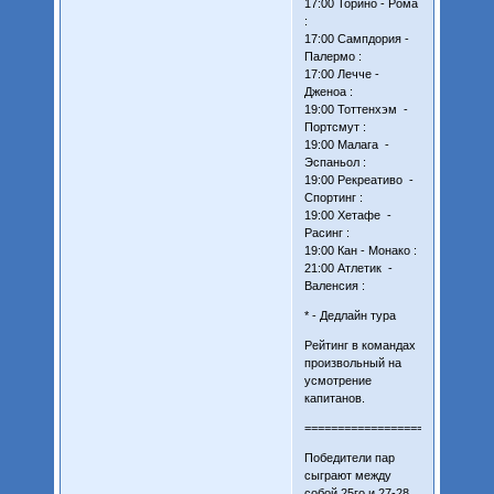
17:00 Торино - Рома
:
17:00 Сампдория -
Палермо :
17:00 Лечче -
Дженоа :
19:00 Тоттенхэм -
Портсмут :
19:00 Малага -
Эспаньол :
19:00 Рекреативо -
Спортинг :
19:00 Хетафе -
Расинг :
19:00 Кан - Монако :
21:00 Атлетик -
Валенсия :
* - Дедлайн тура
Рейтинг в командах
произвольный на
усмотрение
капитанов.
============================
Победители пар
сыграют между
собой 25го и 27-28