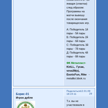
января (ответки)
след образом:
Программы на
матчи вывешу
после окончания
товарищеских игр.
А: Победитель 1й
пары - 5й пары
Б: Победитель 2й
пары - 6й пары
С: Победитель 3й
пары - 7й пары
Д: Победитель 4й
пары - 8й пары
ФК Металлист-
KiriLL, Гусак,
vova39(к),
ExoticFun, Rike
-
metallist.bbok.ru
Поделиться
12.01.09
Борис-01
29
18:15:11
Игрок дубля
Т.к. вы не
участвовали в