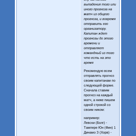
выпадения того или
иного прогноза на
матч из общего
прогноза, и вовремя
отправить его
организатору.
Капитан ждет
прогнозы до этого
времени и
отправляет
командный из того
что есть на это
время
Рекомендую всем
отправлять прогноз
своим капитанам по
следующей форме.
Сначала ставим
прогноз на каждый
матч, а ниже пишем
одной строкой со
своим ником:
например:
Левски (Болг) -
Тампере Юн (Фин) 1
Динамо З (Хорв) -