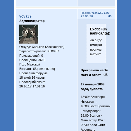
Поделиться
12.01.09
vova39
35
22:00:20
Администратор
ExoticFun
написал(а):
Да а где
смотреть
Откуда:
Харьков (Алексеевка)
прогнозируемые
Зарегистрирован
: 05.09.07
матчи?
Приглашений:
0
Сообщений:
3610
Пол:
Мужской
Возраст:
63
[1963-07-30]
Программа на 1й
Провел на форуме:
матч и ответный.
18 дней 16 часов
Последний визит:
17 января 2009
26.10.17 17:01:16
года, суббота
18:00* Блэкберн -
Ньюкасл :
18:00 Вест Бромвич
- Миддлсбро :
18:00 Болтон -
Манчестер Юн :
20:30 Халл Сити -
Арсенал :