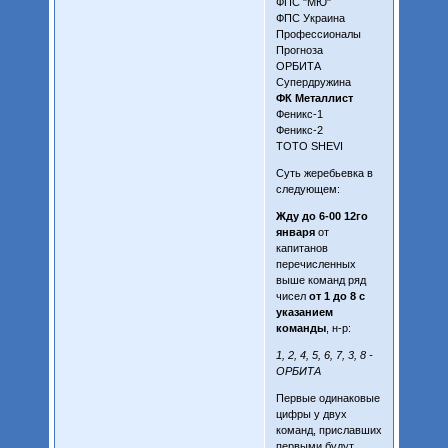
ФПС "МЮ"
ФПС Украина
Профессионалы
Прогноза
ОРБИТА
Супердружина
ФК Металлист
Феникс-1
Феникс-2
TOTO SHEVI
Суть жеребьевка в
следующем:
Жду до 6-00 12го
января
от
капитанов
перечисленных
выше команд ряд
чисел
от 1 до 8 с
указанием
команды
, н-р:
1, 2, 4, 5, 6, 7, 3, 8 -
ОРБИТА
Первые одинаковые
цифры у двух
команд, приславших
первыми будут