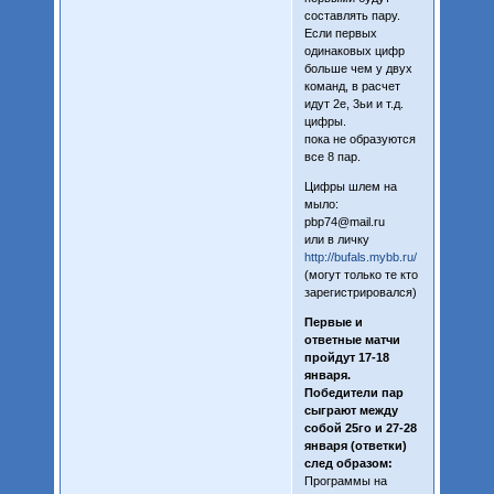
составлять пару.
Если первых
одинаковых цифр
больше чем у двух
команд, в расчет
идут 2е, 3ьи и т.д.
цифры.
пока не образуются
все 8 пар.
Цифры шлем на
мыло:
pbp74@mail.ru
или в личку
http://bufals.mybb.ru/
(могут только те кто
зарегистрировался)
Первые и
ответные матчи
пройдут 17-18
января.
Победители пар
сыграют между
собой 25го и 27-28
января (ответки)
след образом:
Программы на