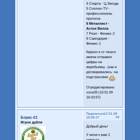
4 Спарта - Ц.Звезда
5 Cosmos-TV -
профессионалы
прогноза
6 Металлист -
Астон Вилла
7 Реал - Феникс-2
8 Сампдория -
Феникс-1
Кирилл я от твоего
имени отправил
цифры на
жеребьевку...(как и
договаривались -на
подстраховке
Отредактировано
vova39 (10.01.09
16:43:57)
Поделиться
12.01.09
Борис-01
28
18:06:27
Игрок дубля
Добрый день!
У меня к вам 2
новости.