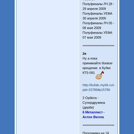
Полуфиналы ЛЧ 28 -
29 апреля 2009
Полуфиналы УЕФА
30 апреля 2009
Полуфиналы ЛЧ 05 -
06 мая 2009
Полуфиналы УЕФА
07 мая 2009
============================
2я
Ну а пока
принимайте боевое
крещение в Кубке
КТ5-091
http://bufals.mybb.ru/viewtopic.php
pid=15786#p15786
2 Орбита -
Супердружина
(дерби)
6 Металлист -
Астон Вилла
============================
Программа на 1й