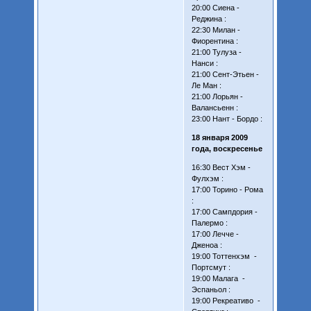
20:00 Сиена -
Реджина :
22:30 Милан -
Фиорентина :
21:00 Тулуза -
Нанси :
21:00 Сент-Этьен -
Ле Ман :
21:00 Лорьян -
Валансьенн :
23:00 Нант - Бордо :
18 января 2009
года, воскресенье
16:30 Вест Хэм -
Фулхэм :
17:00 Торино - Рома
:
17:00 Сампдория -
Палермо :
17:00 Лечче -
Дженоа :
19:00 Тоттенхэм -
Портсмут :
19:00 Малага -
Эспаньол :
19:00 Рекреативо -