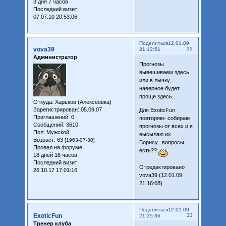
3 дня 7 часов
Последний визит:
07.07.10 20:53:06
Поделиться
12.01.09
vova39
32
21:13:51
Администратор
Прогнозы
вывешиваем здесь
или в лычку,
наверное будет
проще здесь....
Откуда:
Харьков (Алексеевка)
Зарегистрирован
: 05.09.07
Для ExoticFun
Приглашений:
0
повторяю- собираю
Сообщений:
3610
прогнозы от всех и я
Пол:
Мужской
высылаю их
Возраст:
63
[1963-07-30]
Борису...вопросы
Провел на форуме:
есть??
18 дней 16 часов
Последний визит:
Отредактировано
26.10.17 17:01:16
vova39 (12.01.09
21:16:08)
Поделиться
12.01.09
ExoticFun
33
21:25:36
Тренер клуба