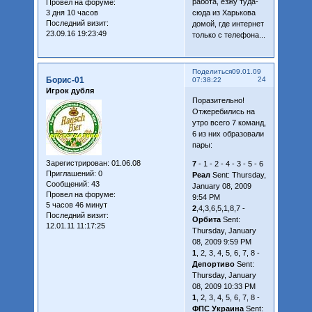
работа, езжу туда-
Провел на форуме:
3 дня 10 часов
сюда из Харькова
Последний визит:
домой, где интернет
23.09.16 19:23:49
только с телефона...
Поделиться
09.01.09
Борис-01
24
07:38:22
Игрок дубля
Поразительно!
Отжеребились на
утро всего 7 команд,
6 из них образовали
пары:
Зарегистрирован
: 01.06.08
7
- 1 - 2 - 4 - 3 - 5 - 6
Приглашений:
0
Реал
Sent: Thursday,
Сообщений:
43
January 08, 2009
Провел на форуме:
9:54 PM
5 часов 46 минут
2
,4,3,6,5,1,8,7 -
Последний визит:
Орбита
Sent:
12.01.11 11:17:25
Thursday, January
08, 2009 9:59 PM
1
, 2, 3, 4, 5, 6, 7, 8 -
Депортиво
Sent:
Thursday, January
08, 2009 10:33 PM
1
, 2, 3, 4, 5, 6, 7, 8 -
ФПС Украина
Sent: