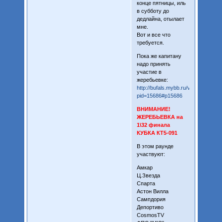
конце пятницы, иль
в субботу до
дедлайна, отылает
мне.
Вот и все что
требуется.
Пока же капитану
надо принять
участие в
жеребьевке:
http://bufals.mybb.ru/viewtopic.php
pid=15686#p15686
ВНИМАНИЕ!
ЖЕРЕБЬЕВКА на
1\32 финала
КУБКА КТ5-091
В этом раунде
участвуют:
Амкар
Ц.Звезда
Спарта
Астон Вилла
Сампдория
Депортиво
CosmosTV