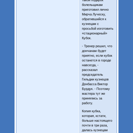
болельщикам
приготовил лично
Мирча Луческу,
обратившийся к
кузнецам с
просьбой изготовить
«стационарный»
Кубок.
- Тренер решил, что
дончанам будет
приятно, если кубок
останется в городе
навсегда, -
рассказал
председатель
Гильдии кузнецов
Донбасса Виктор
Бурдук. - Поэтому
мастера тут же
принялись за
работу.
Копия кубка,
которая, кстати,
больше настоящего
почти в три раза,
далась кузнецам