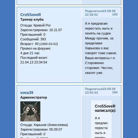
Поделиться
19.09.09
CroSSoveR
183
22:39:52
Тренер клуба
А я предлагаю
Откуда:
Кривой Рог
перестать ныть и
Зарегистрирован
: 16.11.07
пенять на судеи.
Приглашений:
0
Между прочим, за
Сообщений:
393
пределами
Возраст:
40
[1986-03-02]
Харькова о вас
Провел на форуме:
4 дня 21 час
говорят тоже самое.
Последний визит:
Ваши интересы г-н
21.04.13 23:34:54
Стороженко
сторожит. Честно,
хватит уже.
Поделиться
19.09.09
vova39
184
23:50:33
Администратор
CroSSoveR
написал(а):
А я
предлагаю
Откуда:
Харьков (Алексеевка)
перестать
Зарегистрирован
: 05.09.07
ныть и
Приглашений:
0
пенять