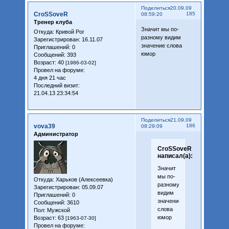
Поделиться
20.09.09
CroSSoveR
185
08:59:20
Тренер клуба
Значит мы по-
Откуда:
Кривой Рог
разному видим
Зарегистрирован
: 16.11.07
значение слова
Приглашений:
0
юмор
Сообщений:
393
Возраст:
40
[1986-03-02]
Провел на форуме:
4 дня 21 час
Последний визит:
21.04.13 23:34:54
Поделиться
21.09.09
vova39
186
08:29:09
Администратор
CroSSoveR
написал(а):
Значит
мы по-
Откуда:
Харьков (Алексеевка)
разному
Зарегистрирован
: 05.09.07
видим
Приглашений:
0
значение
Сообщений:
3610
слова
Пол:
Мужской
юмор
Возраст:
63
[1963-07-30]
Провел на форуме: