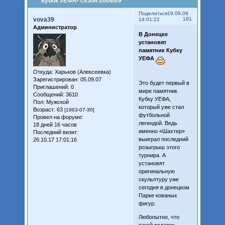
Кубок УЕФА- сезон 2008/09
Поделиться
19.09.09
vova39
181
14:01:22
Администратор
В Донецке
установят
памятник Кубку
УЕФА
Откуда:
Харьков (Алексеевка)
Зарегистрирован
: 05.09.07
Это будет первый в
Приглашений:
0
мире памятник
Сообщений:
3610
Кубку УЕФА,
Пол:
Мужской
который уже стал
Возраст:
63
[1963-07-30]
футбольной
Провел на форуме:
легендой. Ведь
18 дней 16 часов
именно «Шахтер»
Последний визит:
выиграл последний
26.10.17 17:01:16
розыгрыш этого
турнира. А
установят
оригинальную
скульптуру уже
сегодня в донецком
Парке кованых
фигур.
Любопытно, что
такой подарок