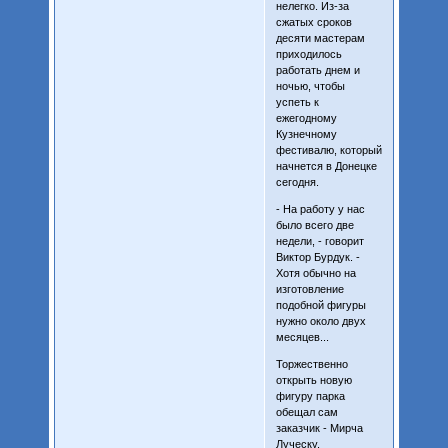
нелегко. Из-за
сжатых сроков
десяти мастерам
приходилось
работать днем и
ночью, чтобы
успеть к
ежегодному
Кузнечному
фестивалю, который
начнется в Донецке
сегодня.
- На работу у нас
было всего две
недели, - говорит
Виктор Бурдук. -
Хотя обычно на
изготовление
подобной фигуры
нужно около двух
месяцев...
Торжественно
открыть новую
фигуру парка
обещал сам
заказчик - Мирча
Луческу.