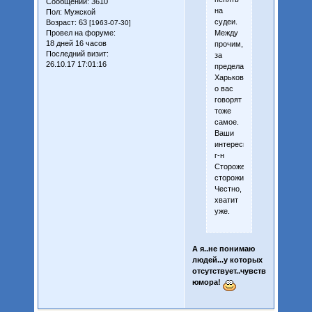
Сообщений:
3610
на
Пол:
Мужской
судеи.
Возраст:
63
[1963-07-30]
Между
Провел на форуме:
18 дней 16 часов
прочим,
Последний визит:
за
26.10.17 17:01:16
пределами
Харькова
о вас
говорят
тоже
самое.
Ваши
интересы
г-н
Стороженко
сторожит.
Честно,
хватит
уже.
А я..не понимаю
людей...у которых
отсутствует..чувство
юмора!