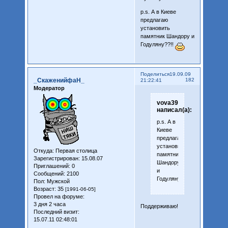
p.s. А в Киеве
предлагаю
установить
памятник Шандору и
Годуляну??!!
Поделиться
19.09.09
_СкаженийфаН_
182
21:22:41
Модератор
vova39
написал(а):
p.s. А в
Киеве
предлагаю
установить
Откуда:
Первая столица
памятник
Зарегистрирован
: 15.08.07
Шандору
Приглашений:
0
и
Сообщений:
2100
Годуляну??!!
Пол:
Мужской
Возраст:
35
[1991-06-05]
Провел на форуме:
3 дня 2 часа
Поддерживаю!
Последний визит:
15.07.11 02:48:01