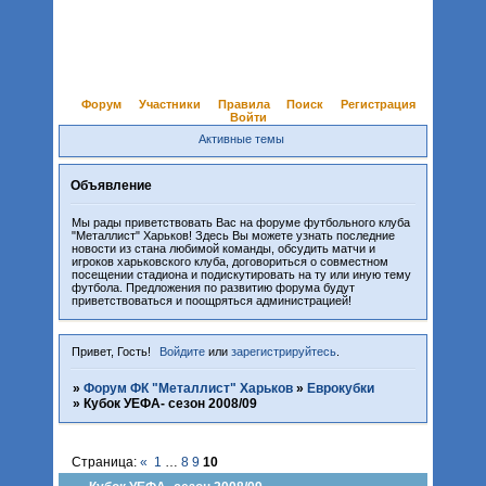
Форум
Участники
Правила
Поиск
Регистрация
Войти
Активные темы
Объявление
Мы рады приветствовать Вас на форуме футбольного клуба
"Металлист" Харьков! Здесь Вы можете узнать последние
новости из стана любимой команды, обсудить матчи и
игроков харьковского клуба, договориться о совместном
посещении стадиона и подискутировать на ту или иную тему
футбола. Предложения по развитию форума будут
приветствоваться и поощряться администрацией!
Привет, Гость!
Войдите
или
зарегистрируйтесь
.
»
Форум ФК "Металлист" Харьков
»
Еврокубки
»
Кубок УЕФА- сезон 2008/09
Страница:
«
1
…
8
9
10