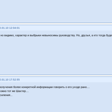
0.01.10 12:04:01
 но видимо, характер и выбрыки невыносимы руководству. Но, друзья, а кто тогда буде
0.01.10 17:52:55
получения более конкретной информации говорить о его уходе рано....
ожно тот же Шахтер....
силения...