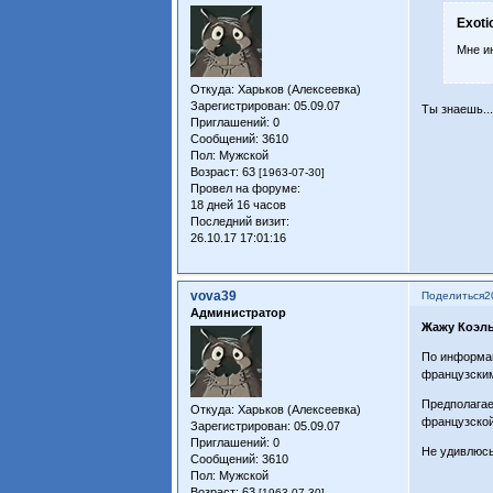
Exoti
Мне ин
Откуда:
Харьков (Алексеевка)
Зарегистрирован
: 05.09.07
Ты знаешь..
Приглашений:
0
Сообщений:
3610
Пол:
Мужской
Возраст:
63
[1963-07-30]
Провел на форуме:
18 дней 16 часов
Последний визит:
26.10.17 17:01:16
vova39
Поделиться
2
Администратор
Жажу Коэль
По информац
французским
Предполагае
Откуда:
Харьков (Алексеевка)
французской
Зарегистрирован
: 05.09.07
Приглашений:
0
Не удивлюсь
Сообщений:
3610
Пол:
Мужской
Возраст:
63
[1963-07-30]