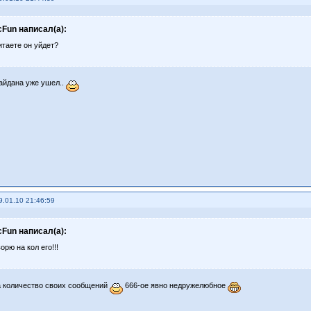
cFun написал(а):
итаете он уйдет?
айдана уже ушел..
9.01.10 21:46:59
cFun написал(а):
ворю на кол его!!!
 количество своих сообщений
666-ое явно недружелюбное