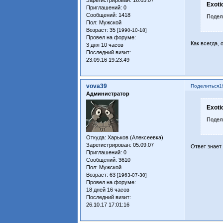
Exoti
Приглашений:
0
Сообщений:
1418
Подели
Пол:
Мужской
Возраст:
35
[1990-10-18]
Провел на форуме:
Как всегда, 
3 дня 10 часов
Последний визит:
23.09.16 19:23:49
vova39
Поделиться
1
Администратор
Exoti
Подели
Откуда:
Харьков (Алексеевка)
Зарегистрирован
: 05.09.07
Ответ знает
Приглашений:
0
Сообщений:
3610
Пол:
Мужской
Возраст:
63
[1963-07-30]
Провел на форуме:
18 дней 16 часов
Последний визит:
26.10.17 17:01:16