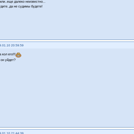
или..еще далеко неизвестно...
удите..да не судимы будете!
9.01.10 20:59:59
 кол его!!!
 он уйдет?
9.01.10 21:44:39