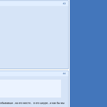
43
44
обывавши ..на его месте.. в его шкуре...и как бы мы