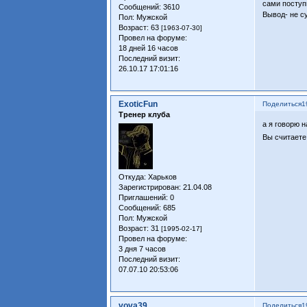
сами поступ
Сообщений:
3610
Вывод- не с
Пол:
Мужской
Возраст:
63
[1963-07-30]
Провел на форуме:
18 дней 16 часов
Последний визит:
26.10.17 17:01:16
ExoticFun
Поделиться
1
Тренер клуба
а я говорю на
Вы считаете
Откуда:
Харьков
Зарегистрирован
: 21.04.08
Приглашений:
0
Сообщений:
685
Пол:
Мужской
Возраст:
31
[1995-02-17]
Провел на форуме:
3 дня 7 часов
Последний визит:
07.07.10 20:53:06
vova39
Поделиться
1