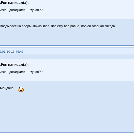
cFun написал(а):
тесь догадками.....где он??
опаздывает на сборы, показывая, что ему все равно, ибо он главная звезда
9.01.10 16:45:47
cFun написал(а):
тесь догадками.....где он??
 Майдана ...