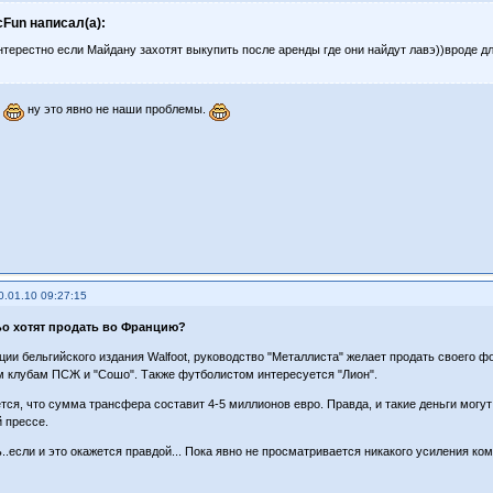
cFun написал(а):
терестно если Майдану захотят выкупить после аренды где они найдут лавэ))вроде для
.
ну это явно не наши проблемы.
0.01.10 09:27:15
о хотят продать во Францию?
ии бельгийского издания Walfoot, руководство "Металлиста" желает продать своего ф
 клубам ПСЖ и "Сошо". Также футболистом интересуется "Лион".
тся, что сумма трансфера составит 4-5 миллионов евро. Правда, и такие деньги могу
 прессе.
..если и это окажется правдой... Пока явно не просматривается никакого усиления ком