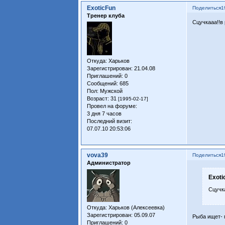
ExoticFun
Поделиться
1
Тренер клуба
Сцучкааа!!в 
Откуда:
Харьков
Зарегистрирован
: 21.04.08
Приглашений:
0
Сообщений:
685
Пол:
Мужской
Возраст:
31
[1995-02-17]
Провел на форуме:
3 дня 7 часов
Последний визит:
07.07.10 20:53:06
vova39
Поделиться
1
Администратор
Exoti
Сцучка
Откуда:
Харьков (Алексеевка)
Зарегистрирован
: 05.09.07
Рыба ищет- г
Приглашений:
0