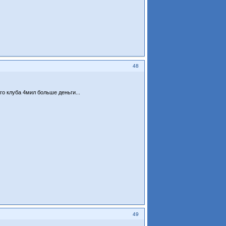
48
го клуба 4мил больше деньги...
49