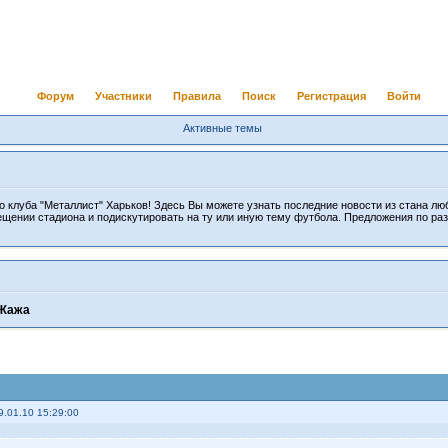
Форум
Участники
Правила
Поиск
Регистрация
Войти
Активные темы
 клуба "Металлист" Харьков! Здесь Вы можете узнать последние новости из стана лю
ещении стадиона и подискутировать на ту или иную тему футбола. Предложения по ра
Жажа
9.01.10 15:29:00