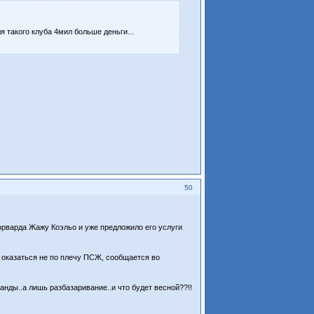
 такого клуба 4мил больше деньги...
50
орварда Жажу Коэльо и уже предложило его услуги
т оказаться не по плечу ПСЖ, сообщается во
анды..а лишь разбазаривание..и что будет весной??!!