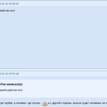
9.01.10 20:45:02
рабство его!
9.01.10 20:57:49
cFun написал(а):
аа!!в рабство его!
де глубже, а человек- где лучше...
а с другой стороны..нельзя судит человека..не п