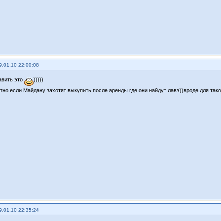
9.01.10 22:00:08
авить это
)))))
тно если Майдану захотят выкупить после аренды где они найдут лавэ))вроде для тако
9.01.10 22:35:24