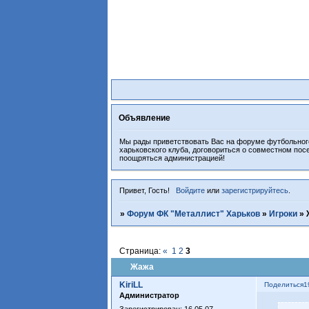
Объявление
Мы рады приветствовать Вас на форуме футбольного
харьковского клуба, договориться о совместном пос
поощряться администрацией!
Привет, Гость!
Войдите
или
зарегистрируйтесь
.
»
Форум ФК "Металлист" Харьков
»
Игроки
»
Страница:
«
1
2
3
Жажа
KiriLL
Поделиться
1
Администратор
Зарегистрирован
: 16.05.07