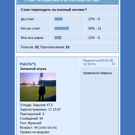
Стоит ли переезжать на платный хостинг?
Стоит переходить на платный хостинг?
Да,стоит
27% - 6
Нет,не стоит
50% - 11
Мне все равно
22% - 5
Голосов:
22
;
Проголосовали:
23
Поделиться
10.01.08
PaKiTo*S
21
12:33:51
Запасной игрок
правильно Кирюха
Откуда:
Харьков ХТЗ
Зарегистрирован
: 17.10.07
Приглашений:
0
Сообщений:
94
Пол:
Мужской
Возраст:
44
[1982-08-04]
Провел на форуме: