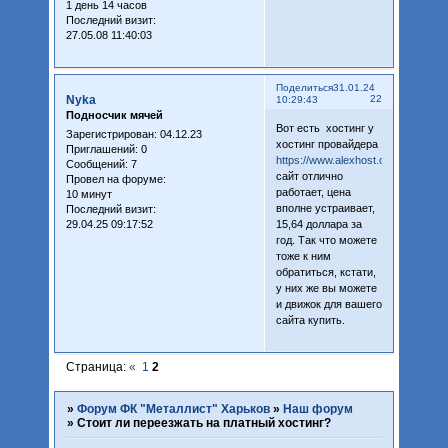
1 день 14 часов
Последний визит:
27.05.08 11:40:03
Поделиться
31.01.24
Nyka
22
10:29:43
Подносчик мячей
Вот есть хостинг у
Зарегистрирован
: 04.12.23
хостинг провайдера
Приглашений:
0
https://www.alexhost.com
,
Сообщений:
7
сайт отлично
Провел на форуме:
работает, цена
10 минут
вполне устраивает,
Последний визит:
29.04.25 09:17:52
15,64 доллара за
год. Так что можете
тоже к ним
обратиться, кстати,
у них же вы можете
и движок для вашего
сайта купить.
Страница:
«
1
2
»
Форум ФК "Металлист" Харьков
»
Наш форум
»
Стоит ли переезжать на платный хостинг?