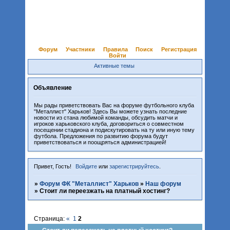
Форум
Участники
Правила
Поиск
Регистрация
Войти
Активные темы
Объявление
Мы рады приветствовать Вас на форуме футбольного клуба
"Металлист" Харьков! Здесь Вы можете узнать последние
новости из стана любимой команды, обсудить матчи и
игроков харьковского клуба, договориться о совместном
посещении стадиона и подискутировать на ту или иную тему
футбола. Предложения по развитию форума будут
приветствоваться и поощряться администрацией!
Привет, Гость!
Войдите
или
зарегистрируйтесь
.
»
Форум ФК "Металлист" Харьков
»
Наш форум
»
Стоит ли переезжать на платный хостинг?
Страница:
«
1
2