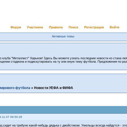
Форум
Участники
Правила
Поиск
Регистрация
Войти
Активные темы
 клуба "Металлист" Харьков! Здесь Вы можете узнать последние новости из стана лю
ещении стадиона и подискутировать на ту или иную тему футбола. Предложения по ра
мирового футбола
»
Новости УЕФА и ФИФА
9.11.07 09:50:28
р,сидит на трибуне какой-нибудь дядька с джойстиком. Умельцы всегда найдутся - это