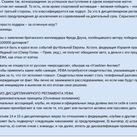
. Скажем так, вознаграждение за успешное выступление в одном конкретном матче.
 этом нет никакой. То есть, если кроме спортивной мотивации – желания победить – п
 от третьей стороны, это классифицируется как подкуп. За это в дисциплинарном ре
ного предупреждения до исключения из соревнований на длительный срок. Серьезност
 просто подарок – за отличную игру?
разницы.
 вы о заявлении британского миллиардера Фреда Доуна, пообещавшего автору победно
100000 долларов?
ается быть в курсе всех событий футбольной Европы. Кстати, федерация Израиля прави
бедный гол (Омер Голан. – Прим. ред.), не получит обещанное авто, а деньги с его пр
ФА, как отказ от взятки.
рваты не откажутся от русских «мерседесов», обыграв на «Уэмбли» Англию?
чтобы применить какие-либо санкции, УЕФА потребуются свидетельства, указывающие н
грек за то, что тот исполнил «заказ». Свидетельством может стать телефонный разгов
тверждающие ее факт. Мы лично не занимаемся расследованиями, но если нам будут п
ие инициируем и вынесем по его итогам свое решение.
ИЗ ДИСЦИПЛИНАРНОГО РЕГЛАМЕНТА УЕФА
оревновательные принципы (Основные положения):
нальных ассоциаций, клубы, их игроки и официальные лица должны вести себя в соот
ипами пренебрегают в том числе те, кто дает или пытается активно или пассивно дать
атьям 14 и 15 о дисциплинарных мерах по отношению к федерациям, клубам и другим
ожет быть подвергнут следующим наказаниям: а) предупреждение, б) выговор, в) штраф
 матча, е) снятие очков с команды; и так далее, вплоть до дисквалификации провинив