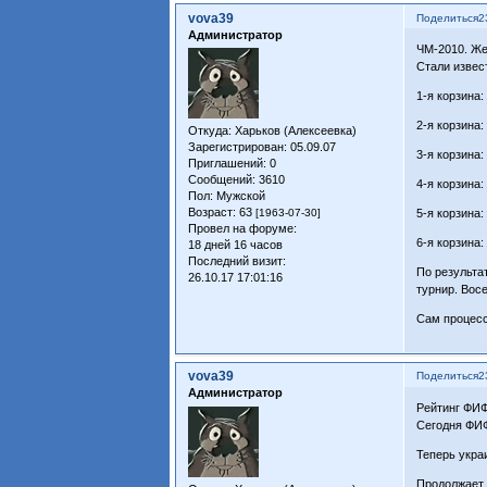
vova39
Поделиться
2
Администратор
ЧМ-2010. Же
Стали извес
1-я корзина
2-я корзина
Откуда:
Харьков (Алексеевка)
Зарегистрирован
: 05.09.07
3-я корзина
Приглашений:
0
Сообщений:
3610
4-я корзина:
Пол:
Мужской
Возраст:
63
[1963-07-30]
5-я корзина
Провел на форуме:
6-я корзина
18 дней 16 часов
Последний визит:
По результа
26.10.17 17:01:16
турнир. Вос
Сам процесс
vova39
Поделиться
2
Администратор
Рейтинг ФИФ
Сегодня ФИФ
Теперь укра
Продолжает 