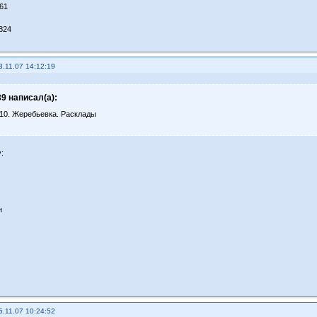
861
 824
3.11.07 14:12:19
9 написал(а):
10. Жеребьевка. Расклады
:
н
5.11.07 10:24:52