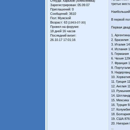
Откуда:
Харьков (Алексеевка)
третье мест
Зарегистрирован
: 05.09.07
Приглашений:
0
Наибольший п
Сообщений:
3610
Пол:
Мужской
В первой по
Возраст:
63
[1963-07-30]
Провел на форуме:
Первая двад
18 дней 16 часов
1. Аргентина
Последний визит:
26.10.17 17:01:16
2. Бразилия
3. Италия 1
4. Испания 
5. Германия
6. Чехия 129
7. Франция 
8. Португал
9. Нидерлан
10. Хорвати
11. Греция 1
12. Англия 1
13. Румыния
14. Шотланд
15. Мексика
16. Турция 9
17. Колумби
18. Болгария
19. США 876
20. Нигерия
...