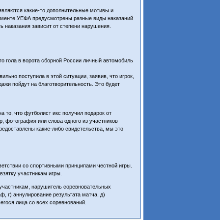
оявляются какие-то дополнительные мотивы и
гламенте УЕФА предусмотрены разные виды наказаний
ь наказания зависит от степени нарушения.
го гола в ворота сборной России личный автомобиль
льно поступила в этой ситуации, заявив, что игрок,
одажи пойдут на благотворительность. Это будет
а то, что футболист икс получил подарок от
ор, фотография или слова одного из участников
редоставлены какие-либо свидетельства, мы это
ветствии со спортивными принципами честной игры.
 взятку участникам игры.
 участникам, нарушитель соревновательных
, г) аннулирование результата матча, д)
шегося лица со всех соревнований.