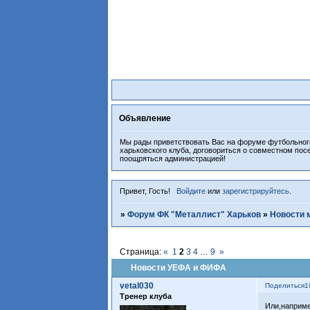
Объявление
Мы рады приветствовать Вас на форуме футбольного
харьковского клуба, договориться о совместном пос
поощряться администрацией!
Привет, Гость!
Войдите
или
зарегистрируйтесь
.
»
Форум ФК "Металлист" Харьков
»
Новости 
Страница:
«
1
2
3
4
…
9
»
Новости УЕФА и ФИФА
vetal030
Поделиться
1
Тренер клуба
Или,наприме