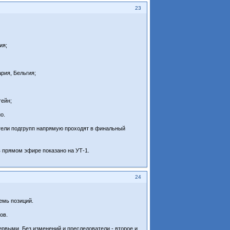
23
ия;
рия, Бельгия;
тейн;
о.
ители подгрупп напрямую проходят в финальный
в прямом эфире показано на УТ-1.
24
емь позиций.
ов.
ервыми. Без изменений и преследователи - второе и