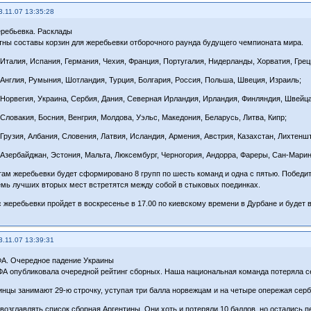
3.11.07 13:35:28
ребьевка. Расклады
тны составы корзин для жеребьевки отборочного раунда будущего чемпионата мира.
: Италия, Испания, Германия, Чехия, Франция, Португалия, Нидерланды, Хорватия, Грец
: Англия, Румыния, Шотландия, Турция, Болгария, Россия, Польша, Швеция, Израиль;
: Норвегия, Украина, Сербия, Дания, Северная Ирландия, Ирландия, Финляндия, Швейца
 Словакия, Босния, Венгрия, Молдова, Уэльс, Македония, Беларусь, Литва, Кипр;
: Грузия, Албания, Словения, Латвия, Исландия, Армения, Австрия, Казахстан, Лихтенш
: Азербайджан, Эстония, Мальта, Люксембург, Черногория, Андорра, Фареры, Сан-Марин
там жеребьевки будет сформировано 8 групп по шесть команд и одна с пятью. Побед
емь лучших вторых мест встретятся между собой в стыковых поединках.
 жеребьевки пройдет в воскресенье в 17.00 по киевскому времени в Дурбане и будет 
3.11.07 13:39:31
А. Очередное падение Украины
А опубликовала очередной рейтинг сборных. Наша национальная команда потеряла с
инцы занимают 29-ю строчку, уступая три балла норвежцам и на четыре опережая серб
возглавлять список сборная Аргентины. Они хоть и потеряли 10 баллов, но остались п