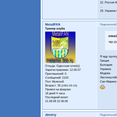
22. Россия 
...
29. Украина
MetallFAN
Поделиться
2
Тренер клуба
vova3
ЧМ-20
Я жду группу
Греция
Болгария
Откуда:
Одесская sreet)))
Украина
Зарегистрирован
: 12.06.07
Модова
Приглашений:
0
Лихтенштей
Сообщений:
2103
Сан-Марино
Пол:
Мужской
Возраст:
35
[1991-05-10]
Провел на форуме:
18 дней 4 часа
Последний визит:
21.08.08 22:36:06
dimitriy
Поделиться
2