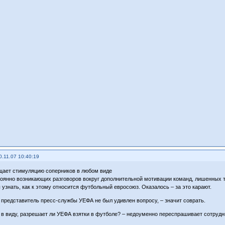
0.11.07 10:40:19
ает стимуляцию соперников в любом виде
тоянно возникающих разговоров вокруг дополнительной мотивации команд, лишенных т
 узнать, как к этому относится футбольный евросоюз. Оказалось – за это карают.
о представитель пресс-службы УЕФА не был удивлен вопросу, – значит соврать.
 в виду, разрешает ли УЕФА взятки в футболе? – недоуменно переспрашивает сотруд