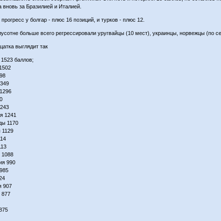
а вновь за Бразилией и Италией.
рогресс у болгар - плюс 16 позиций, и турков - плюс 12.
лусотне больше всего регрессировали уругвайцы (10 мест), украинцы, норвежцы (по се
цатка выглядит так
 1523 баллов;
 1502
498
1349
 1296
0
1243
ия 1241
ды 1170
я 1129
114
113
 1088
ия 990
 985
24
я 907
 877
 875