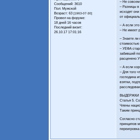
– Не совсем
Сообщений:
3610
– Разницы в
Пол:
Мужской
исходят они
Возраст:
63
[1963-07-30]
от официаль
Провел на форуме:
18 дней 16 часов
– А если это
Последний визит:
– Не имеет 
26.10.17 17:01:16
– Знаете ли
стоимостью 
– УЕФА стар
забивший по
расценено УЕ
– А если хо
– Для того 
господина и
взятки, под
расследован
ВЫДЕРЖКИ 
Статья 5. С
Члены нацио
Таким принц
Согласно ст
принципов м
переигровка