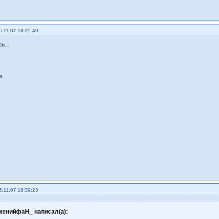
5.11.07 18:25:49
ь...
я
5.11.07 18:39:23
женийфаН_ написал(а):