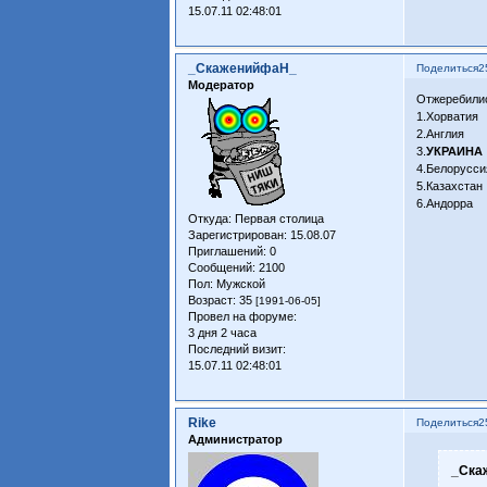
15.07.11 02:48:01
_СкаженийфаН_
Поделиться
2
Модератор
Отжеребилис
1.Хорватия
2.Англия
3.
УКРАИНА
4.Белорусси
5.Казахстан
6.Андорра
Откуда:
Первая столица
Зарегистрирован
: 15.08.07
Приглашений:
0
Сообщений:
2100
Пол:
Мужской
Возраст:
35
[1991-06-05]
Провел на форуме:
3 дня 2 часа
Последний визит:
15.07.11 02:48:01
Rike
Поделиться
2
Администратор
_Ска