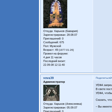
Откуда:
Харьков (Бавария)
Зарегистрирован
: 28.08.07
Приглашений:
0
Сообщений:
675
Пол:
Мужской
Возраст:
49
[1977-01-26]
Провел на форуме:
4 дня 11 часов
Последний визит:
22.09.08 12:11:40
vova39
Поделиться
2
Администратор
УЕФА запрещ
В свете пос
УЕФА, чтобы
Сказать, чт
Откуда:
Харьков (Алексеевка)
– Вы имеете
Зарегистрирован
: 05.09.07
Приглашений:
0