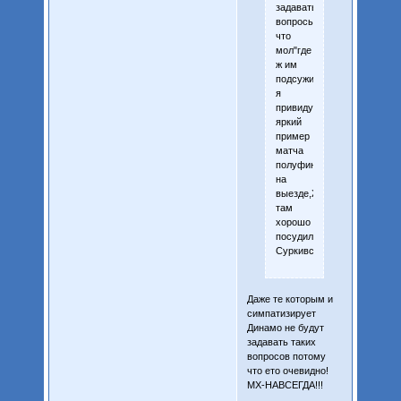
задавать
вопросы,
что
мол"где
ж им
подсуживают?".А
я
привиду
яркий
пример
матча
полуфинала
на
выезде,Жосан
там
хорошо
посудил....собачка
Суркивская.
Даже те которым и
симпатизирует
Динамо не будут
задавать таких
вопросов потому
что ето очевидно!
МХ-НАВСЕГДА!!!