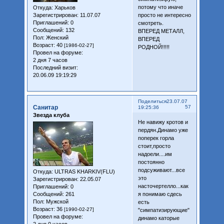
потому что иначе
Откуда:
Харьков
просто не интересно
Зарегистрирован
: 11.07.07
Приглашений:
0
смотреть.
Сообщений:
132
ВПЕРЕД МЕТАЛЛ,
Пол:
Женский
ВПЕРЕД
Возраст:
40
[1986-02-27]
РОДНОЙ!!!!!
Провел на форуме:
2 дня 7 часов
Последний визит:
20.06.09 19:19:29
Поделиться
23.07.07
Санитар
57
19:25:36
Звезда клуба
Не навижу кротов и
пердян.Динамо уже
поперек горла
стоит,просто
надоели....им
постоянно
подсуживают...все
Откуда:
ULTRAS KHARKIV(FLU)
это
Зарегистрирован
: 22.05.07
насточертелло...как
Приглашений:
0
Сообщений:
261
я понимаю сдесь
Пол:
Мужской
есть
Возраст:
36
[1990-02-27]
"cимпатизирующие"
Провел на форуме:
динамо каторые
2 дня 0 часов