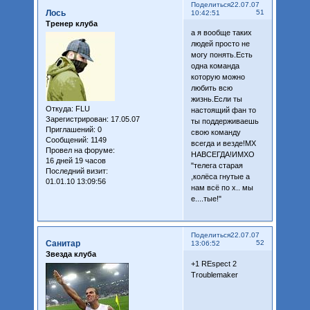
Поделиться
22.07.07
Лось
51
10:42:51
Тренер клуба
а я вообще таких
людей просто не
могу понять.Есть
одна команда
которую можно
любить всю
жизнь.Если ты
Откуда:
FLU
настоящий фан то
Зарегистрирован
: 17.05.07
ты поддерживаешь
Приглашений:
0
свою команду
Сообщений:
1149
всегда и везде!МХ
Провел на форуме:
НАВСЕГДА!ИМХО
16 дней 19 часов
"телега старая
Последний визит:
,колёса гнутые а
01.01.10 13:09:56
нам всё по х.. мы
е....тые!"
Поделиться
22.07.07
Санитар
52
13:06:52
Звезда клуба
+1 REspect 2
Troublemaker