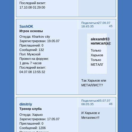
Последний визит:
17.10.08 01:29:00
Поделиться
27.06.07
SashOK
45
18:45:35
Игрок основы
Откуда:
Kharkov city
alexandr83
Зарегистрирован
: 19.05.07
написал(а):
Приглашений:
0
Сообщений:
132
Только
Пол:
Мужской
Харьков!
Провел на форуме:
Только
1 день 7 часов
МЕТАЛЛИСТ!!!
Последний визит:
04.07.08 13:55:32
Так Харьков или
МЕТАЛЛИСТ?
Поделиться
05.07.07
dimitriy
46
08:05:35
Тренер клуба
И Харьков и
Откуда:
Харько
Металлист!!
Зарегистрирован
: 17.05.07
Приглашений:
0
Сообщений:
1206