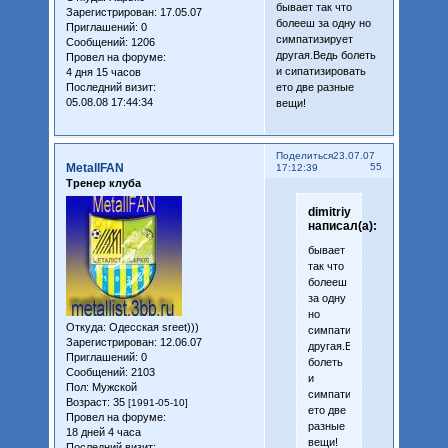
бывает так что
Зарегистрирован
: 17.05.07
болееш за одну но
Приглашений:
0
симпатизирует
Сообщений:
1206
другая.Ведь болеть
Провел на форуме:
и сипатизировать
4 дня 15 часов
Последний визит:
ето две разные
05.08.08 17:44:34
вещи!
Поделиться
23.07.07
MetallFAN
55
17:12:39
Тренер клуба
dimitriy
написал(а):
бывает
так что
болееш
за одну
но
Откуда:
Одесская sreet)))
симпатизирует
Зарегистрирован
: 12.06.07
другая.Ведь
Приглашений:
0
болеть
Сообщений:
2103
и
Пол:
Мужской
симпатизировать
Возраст:
35
[1991-05-10]
ето две
Провел на форуме:
разные
18 дней 4 часа
вещи!
Последний визит: