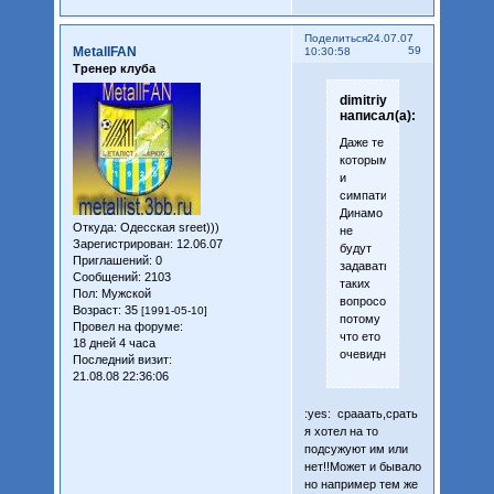
Поделиться
24.07.07
MetallFAN
59
10:30:58
Тренер клуба
dimitriy
написал(а):
Даже те
которым
и
симпатизирует
Динамо
Откуда:
Одесская sreet)))
не
Зарегистрирован
: 12.06.07
будут
Приглашений:
0
задавать
Сообщений:
2103
таких
Пол:
Мужской
вопросов
Возраст:
35
[1991-05-10]
потому
Провел на форуме:
что ето
18 дней 4 часа
очевидно!
Последний визит:
21.08.08 22:36:06
:yes: срааать,срать
я хотел на то
подсужуют им или
нет!!Может и бывало
но например тем же