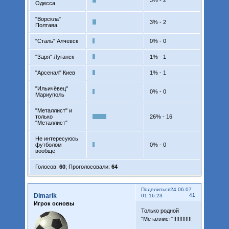
Одесса
"Ворскла"
3% - 2
Полтава
"Сталь" Алчевск
0% - 0
"Заря" Луганск
1% - 1
"Арсенал" Киев
1% - 1
"Ильичёвец"
0% - 0
Мариуполь
"Металлист" и
только
26% - 16
"Металлист"
Не интересуюсь
футболом
0% - 0
вообще
Голосов:
60
;
Проголосовали:
64
Поделиться
24.06.07
Dimarik
41
01:16:23
Игрок основы
Только родной
"Металлист"!!!!!!!!!!!!