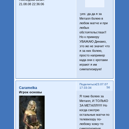
21.08.08 22:36:06
:yes: да да я за
Металл болею в
любом матче и при
любых
обстоятельствах!!
Но к примеру
УВАЖАЮ Динамо,
это же не значит что
я за них болею,
просто например
када они с кротами
играют я им
симпатизирую!
Поделиться
23.07.07
Caramelka
56
17:33:34
Игрок основы
Я тоже болею за
Металл, И ТОЛЬКО
ЗА МЕТАЛЛ!!!!!! Но
когда смотрю
остальные матчи по
телевизору по-
любому кому-то
симпатизирую,