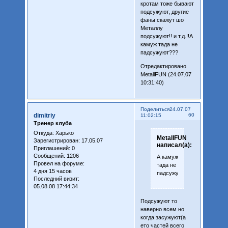
кротам тоже бывают
подсужуют, другие
фаны скажут шо
Металлу
подсужуют!! и т.д.!!А
камуж тада не
падсужуют???
Отредактировано
MetallFUN (24.07.07
10:31:40)
Поделиться
24.07.07
dimitriy
60
11:02:15
Тренер клуба
Откуда:
Харько
MetallFUN
Зарегистрирован
: 17.05.07
написал(а):
Приглашений:
0
Сообщений:
1206
А камуж
Провел на форуме:
тада не
4 дня 15 часов
падсужуют???
Последний визит:
05.08.08 17:44:34
Подсужуют то
наверно всем но
когда засужуют(а
ето частей всего