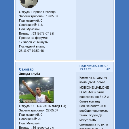
Откуда:
Первая Столица
Зарегистрирован
: 19.05.07
Приглашений:
0
Сообщений:
116
Пол:
Мужской
Возраст:
53
[1973-07-18]
Провел на форуме:
17 часов 23 минуты
Последний визит:
23.11.07 19:52:46
Поделиться
24.06.07
Санитар
42
13:12:23
Звезда клуба
Какие на х.. другие
команды?!Только
МХ!!!
ONE LIVE,ONE
LOVE-МХ,и этим
все сказанно.За 2 и
более команд
Откуда:
ULTRAS KHARKIV(FLU)
нельзя болеть,и я
Зарегистрирован
: 22.05.07
вообще непонемаю
Приглашений:
0
таких людей.Да
Сообщений:
261
могут быть
Пол:
Мужской
симпатии,а то их и
Возраст:
36
[1990-02-27]