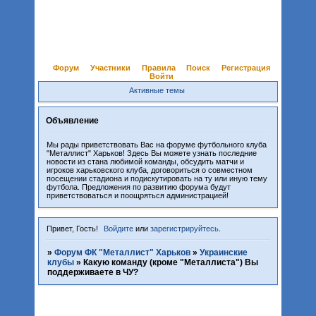
Форум
Участники
Правила
Поиск
Регистрация
Войти
Активные темы
Объявление
Мы рады приветствовать Вас на форуме футбольного клуба
"Металлист" Харьков! Здесь Вы можете узнать последние
новости из стана любимой команды, обсудить матчи и
игроков харьковского клуба, договориться о совместном
посещении стадиона и подискутировать на ту или иную тему
футбола. Предложения по развитию форума будут
приветствоваться и поощряться администрацией!
Привет, Гость!
Войдите
или
зарегистрируйтесь
.
»
Форум ФК "Металлист" Харьков
»
Украинские
клубы
»
Какую команду (кроме "Металлиста") Вы
поддерживаете в ЧУ?