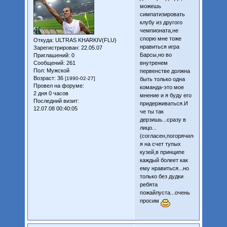
можешь
симпатизировать
клубу из другого
чемпионата,не
спорю мне тоже
Откуда:
ULTRAS KHARKIV(FLU)
нравиться игра
Зарегистрирован
: 22.05.07
Барсы,но во
Приглашений:
0
Сообщений:
261
внутренем
Пол:
Мужской
первенстве должна
Возраст:
36
[1990-02-27]
быть только одна
Провел на форуме:
команда-это мое
2 дня 0 часов
мнение и я буду его
Последний визит:
придерживаться.И
12.07.08 00:40:05
че ты так
дерзишь...сразу в
лицо...
(согласен,погорячился
я на счет тупых
кузей,в принципе
каждый болеет как
ему нравиться...но
только без дудки
ребята
пожайлуста...очень
просим