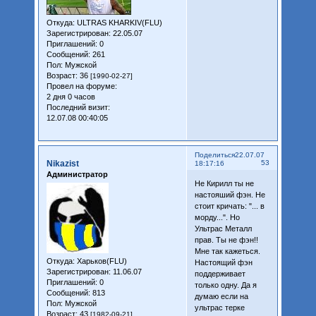
Откуда:
ULTRAS KHARKIV(FLU)
Зарегистрирован
: 22.05.07
Приглашений:
0
Сообщений:
261
Пол:
Мужской
Возраст:
36
[1990-02-27]
Провел на форуме:
2 дня 0 часов
Последний визит:
12.07.08 00:40:05
Поделиться
22.07.07
Nikazist
53
18:17:16
Администратор
Не Кирилл ты не
настояший фэн. Не
стоит кричать: "... в
морду...". Но
Ультрас Металл
прав. Ты не фэн!!
Мне так кажеться.
Откуда:
Харьков(FLU)
Настоящий фэн
Зарегистрирован
: 11.06.07
поддерживает
Приглашений:
0
только одну. Да я
Сообщений:
813
думаю если на
Пол:
Мужской
ультрас терке
Возраст:
43
[1982-09-21]