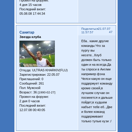
Провел на форуме:
4 дня 15 часов
Последний визит:
05.08.08 17:44:34
Поделиться
21.07.07
Санитар
47
11:57:57
Звезда клуба
Еба.. какие другие
команды.Что за
пургу вы
несете...Клуб
должен быть только
один и на всегда.Да
ты спроси в Англии
Откуда:
ULTRAS KHARKIV(FLU)
например фэна
Зарегистрирован
: 22.05.07
Челси какую он еще
Приглашений:
0
Сообщений:
261
поддержует команду
Пол:
Мужской
кроме своей,в
Возраст:
36
[1990-02-27]
лучшем случае он
Провел на форуме:
посмеется и дальше
2 дня 0 часов
пойдет,в худшем
Последний визит:
набъет тебе еб...Две
12.07.08 00:40:05
и более команд
поддерживают
только тупые кузи :/