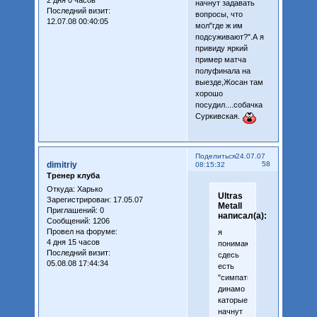
начнут задавать
Последний визит:
вопросы, что
12.07.08 00:40:05
мол"где ж им
подсуживают?".А я
привиду яркий
пример матча
полуфинала на
выезде,Жосан там
хорошо
посудил....собачка
Суркивская.
Поделиться
24.07.07
dimitriy
58
08:15:32
Тренер клуба
Откуда:
Харько
Ultras
Зарегистрирован
: 17.05.07
Metall
Приглашений:
0
написал(а):
Сообщений:
1206
Провел на форуме:
я
4 дня 15 часов
понимаю
Последний визит:
сдесь
05.08.08 17:44:34
есть
"cимпатизирующие"
динамо
каторые
начнут