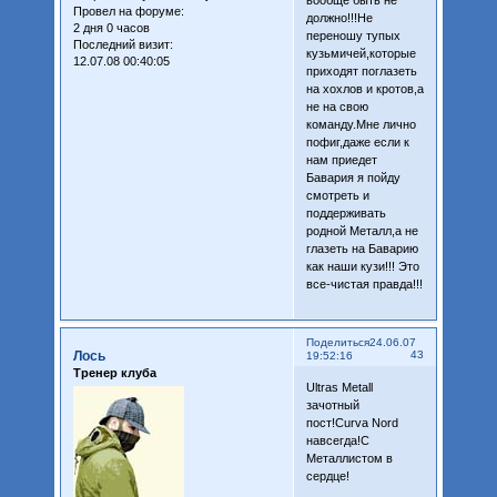
вообще быть не
Провел на форуме:
должно!!!Не
2 дня 0 часов
переношу тупых
Последний визит:
кузьмичей,которые
12.07.08 00:40:05
приходят поглазеть
на хохлов и кротов,а
не на свою
команду.Мне лично
пофиг,даже если к
нам приедет
Бавария я пойду
смотреть и
поддерживать
родной Металл,а не
глазеть на Баварию
как наши кузи!!! Это
все-чистая правда!!!
Поделиться
24.06.07
Лось
43
19:52:16
Тренер клуба
Ultras Metall
зачотный
пост!Curva Nord
навсегда!С
Металлистом в
сердце!