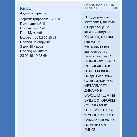
Поделиться
21.07.07
KiriLL
48
14:38:51
Администратор
Я поддерживаю
Зарегистрирован
: 16.05.07
Металлист, Динамо
Приглашений:
0
и Барселону, но
Сообщений:
1418
когда нахожусь в
Пол:
Мужской
Харькове, посещаю
Возраст:
35
[1990-10-18]
все матчи
Провел на форуме:
3 дня 10 часов
Металлиста вне
Последний визит:
зависимости от
23.09.16 19:23:49
того, кто играет. Я
ЛЮБЛЮ ФУТБОЛ, Я
РАЗБИРАЮСЬ В
НЕМ, Я БОЛЕЮ/
ПОДДЕРЖИВАЮ/
СИМПАТИЗИРУЮ
МЕТАЛЛИСТУ,
ДИНАМО И
БАРСЕЛОНЕ, А ТЫ
БУДЬ ОСТОРОЖЕН
СО СЛОВАМИ,
ПОТОМУ ЧТО ЗА
"ТУПОГО КУЗЮ" И
САМОМУ МОЖНО
ПОЛУЧИТЬ В
ЛИЦО!