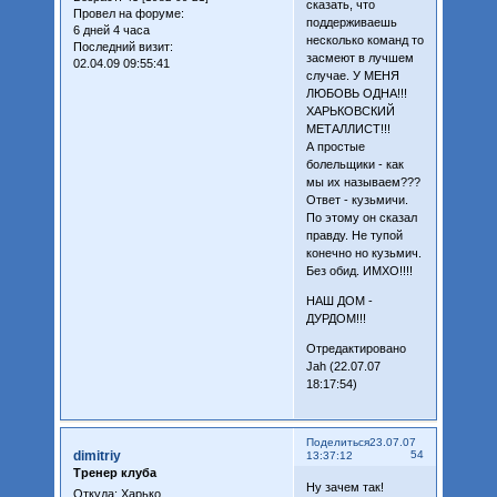
сказать, что
Провел на форуме:
поддерживаешь
6 дней 4 часа
несколько команд то
Последний визит:
засмеют в лучшем
02.04.09 09:55:41
случае. У МЕНЯ
ЛЮБОВЬ ОДНА!!!
ХАРЬКОВСКИЙ
МЕТАЛЛИСТ!!!
А простые
болельщики - как
мы их называем???
Ответ - кузьмичи.
По этому он сказал
правду. Не тупой
конечно но кузьмич.
Без обид. ИМХО!!!!
НАШ ДОМ -
ДУРДОМ!!!
Отредактировано
Jah (22.07.07
18:17:54)
Поделиться
23.07.07
dimitriy
54
13:37:12
Тренер клуба
Ну зачем так!
Откуда:
Харько