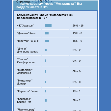
Страница:
«
1
2
3
4
5
6
»
Какую команду (кроме "Металлиста") Вы
поддерживаете в ЧУ?
Какую команду (кроме "Металлиста") Вы
поддерживаете в ЧУ?
ФК "Харьков"
26% - 16
"Динамо" Киев
13% - 8
"Шахтёр" Донецк
15% - 9
"Днепр"
3% - 2
Днепропетровск
"Таврия"
0% - 0
Симферополь
"Металлург"
0% - 0
Запорожье
"Металлург"
0% - 0
Донецк
"Карпаты" Львов
1% - 1
"Кривбасс"
3% - 2
Кривой Рог
"Черноморец"
3% - 2