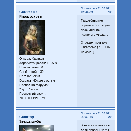
Поделиться
21.07.07
Caramelka
49
15:34:39
Игрок основы
Так,ребятки,не
соримся. У каждого
своё мнение,и
нужно его уважать!
Отредактировано
Caramelka (21.07.07
15:35:51)
Откуда:
Харьков
Зарегистрирован
: 11.07.07
Приглашений:
0
Сообщений:
132
Пол:
Женский
Возраст:
40
[1986-02-27]
Провел на форуме:
2 дня 7 часов
Последний визит:
20.06.09 19:19:29
Поделиться
21.07.07
Санитар
50
20:42:15
Звезда клуба
В твоих словах есть
доля правды.Да,ты