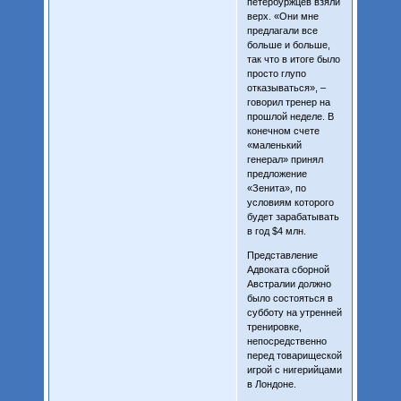
петербуржцев взяли
верх. «Они мне
предлагали все
больше и больше,
так что в итоге было
просто глупо
отказываться», –
говорил тренер на
прошлой неделе. В
конечном счете
«маленький
генерал» принял
предложение
«Зенита», по
условиям которого
будет зарабатывать
в год $4 млн.
Представление
Адвоката сборной
Австралии должно
было состояться в
субботу на утренней
тренировке,
непосредственно
перед товарищеской
игрой с нигерийцами
в Лондоне.