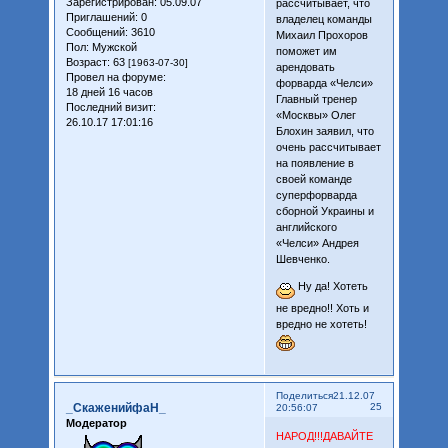
Зарегистрирован
: 05.09.07
рассчитывает, что
Приглашений:
0
владелец команды
Сообщений:
3610
Михаил Прохоров
Пол:
Мужской
поможет им
Возраст:
63
[1963-07-30]
арендовать
Провел на форуме:
форварда «Челси»
18 дней 16 часов
Главный тренер
Последний визит:
«Москвы» Олег
26.10.17 17:01:16
Блохин заявил, что
очень рассчитывает
на появление в
своей команде
суперфорварда
сборной Украины и
английского
«Челси» Андрея
Шевченко.
Ну да! Хотеть
не вредно!! Хоть и
вредно не хотеть!
Поделиться
21.12.07
_СкаженийфаН_
25
20:56:07
Модератор
НАРОД!!!ДАВАЙТЕ