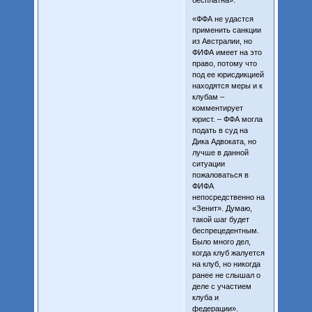
«ФФА не удастся
применить санкции
из Австралии, но
ФИФА имеет на это
право, потому что
под ее юрисдикцией
находятся меры и к
клубам –
комментирует
юрист. – ФФА могла
подать в суд на
Дика Адвоката, но
лучше в данной
ситуации
пожаловаться в
ФИФА
непосредственно на
«Зенит». Думаю,
такой шаг будет
беспрецедентным.
Было много дел,
когда клуб жалуется
на клуб, но никогда
ранее не слышал о
деле с участием
клуба и
федерации».