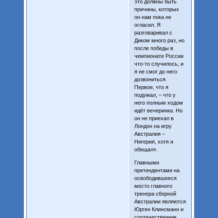
это должны быть
причины, которых
он нам пока не
огласил. Я
разговаривал с
Диком много раз, но
после победы в
чемпионате России
что-то случилось, и
я не смог до него
дозвониться.
Первое, что я
подумал, – что у
него полным ходом
идёт вечеринка. Но
он не приехал в
Лондон на игру
Австралия –
Нигерия, хотя и
обещал».
Главными
претендентами на
освободившееся
место главного
тренера сборной
Австралии являются
Юрген Клинсманн и
соотечественник