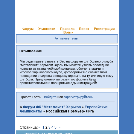
Форум
Участники
Правила
Поиск
Регистрация
Войти
Активные темы
Объявление
Мы рады приветствовать Вас на форуме футбольного клуба
"Металлист" Харьков! Здесь Вы можете узнать последние
новости из стана любимой команды, обсудить матчи и
игроков харьковского клуба, договориться о совместном
посещении стадиона и подискутировать на ту или иную тему
футбола. Предложения по развитию форума будут
приветствоваться и поощряться администрацией!
Привет, Гость!
Войдите
или
зарегистрируйтесь
.
»
Форум ФК "Металлист" Харьков
»
Европейские
чемпионаты
»
Российская Премьер- Лига
Страница:
«
1
2
3
4
5
»