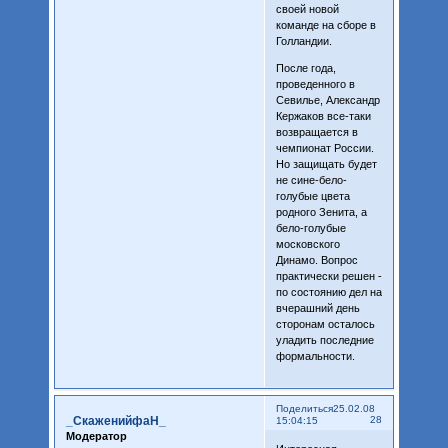
своей новой
команде на сборе в
Голландии.
После года,
проведенного в
Севилье, Александр
Кержаков все-таки
возвращается в
чемпионат России.
Но защищать будет
не сине-бело-
голубые цвета
родного Зенита, а
бело-голубые
московского
Динамо. Вопрос
практически решен -
по состоянию дел на
вчерашний день
сторонам осталось
уладить последние
формальности.
Поделиться
25.02.08
_СкаженийфаН_
28
15:04:15
Модератор