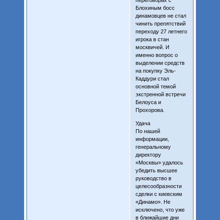
Блохиным босс
динамовцев не стал
чинить препятствий
переходу 27 летнего
игрока в стан
москвичей. И
именно вопрос о
выделении средств
на покупку Эль-
Каддури стал
основной темой
экстренной встречи
Белоуса и
Прохорова.
Удача
По нашей
информации,
генеральному
директору
«Москвы» удалось
убедить высшее
руководство в
целесообразности
сделки с киевским
«Динамо». Не
исключено, что уже
в ближайшие дни