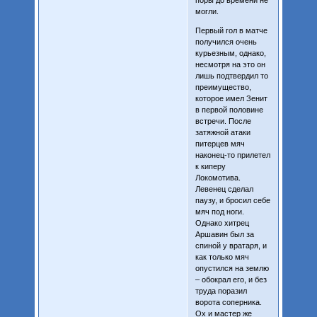
могли.
Первый гол в матче
получился очень
курьезным, однако,
несмотря на это он
лишь подтвердил то
преимущество,
которое имел Зенит
в первой половине
встречи. После
затяжной атаки
питерцев мяч
наконец-то прилетел
к киперу
Локомотива.
Левенец сделал
паузу, и бросил себе
мяч под ноги.
Однако хитрец
Аршавин был за
спиной у вратаря, и
как только мяч
опустился на землю
– обокрал его, и без
труда поразил
ворота соперника.
Ох и мастер же