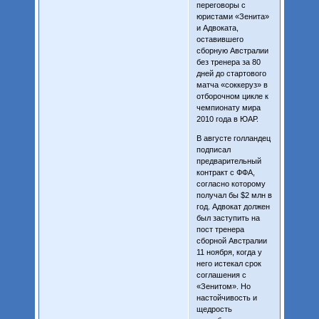
переговоры с
юристами «Зенита»
и Адвоката,
оставившего
сборную Австралии
без тренера за 80
дней до стартового
матча «соккеруз» в
отборочном цикле к
чемпионату мира
2010 года в ЮАР.
В августе голландец
подписал
предварительный
контракт с ФФА,
согласно которому
получал бы $2 млн в
год. Адвокат должен
был заступить на
пост тренера
сборной Австралии
11 ноября, когда у
него истекал срок
соглашения с
«Зенитом». Но
настойчивость и
щедрость