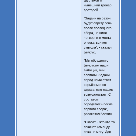
Шустиков и
нынешний тренер
вратарей.
"Задачи на сезон
будут определены
после последнего
сбора, но ниже
четвертого места
опускаться нет
смысла", - сказал
Белоус.
"Мы обсудили с
Белоусом наши
амбиции, они
совпали. Задачи
перед нами стоят
серьёзные, но
адекватные нашим
возможностям. С
составом
определюсь после
первого сбора", -
рассказал Блохин.
"Сказать, что кто-то
покинет команду,
пока не могу. Для