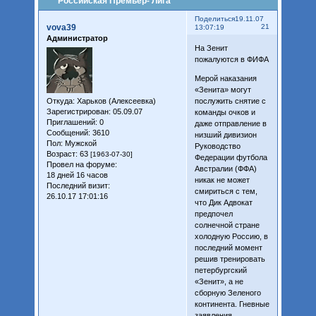
Российская Премьер- Лига
Поделиться
19.11.07
vova39
21
13:07:19
Администратор
На Зенит
пожалуются в ФИФА
Мерой наказания
«Зенита» могут
Откуда:
Харьков (Алексеевка)
послужить снятие с
Зарегистрирован
: 05.09.07
команды очков и
Приглашений:
0
даже отправление в
Сообщений:
3610
низший дивизион
Пол:
Мужской
Руководство
Возраст:
63
[1963-07-30]
Федерации футбола
Провел на форуме:
Австралии (ФФА)
18 дней 16 часов
никак не может
Последний визит:
смириться с тем,
26.10.17 17:01:16
что Дик Адвокат
предпочел
солнечной стране
холодную Россию, в
последний момент
решив тренировать
петербургский
«Зенит», а не
сборную Зеленого
континента. Гневные
заявления