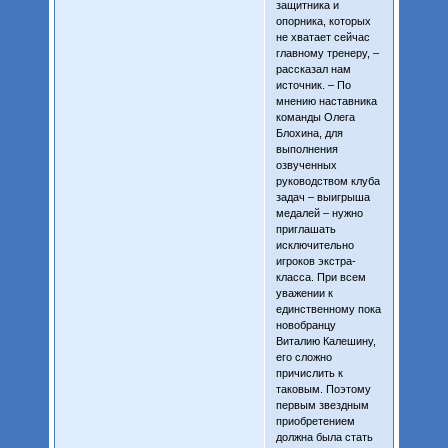
защитника и
опорника, которых
не хватает сейчас
главному тренеру, –
рассказал нам
источник. – По
мнению наставника
команды Олега
Блохина, для
выполнения
озвученных
руководством клуба
задач – выигрыша
медалей – нужно
приглашать
исключительно
игроков экстра-
класса. При всем
уважении к
единственному пока
новобранцу
Виталию Калешину,
его сложно
причислить к
таковым. Поэтому
первым звездным
приобретением
должна была стать