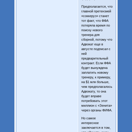
Предполагается, что
главной претензией
«соккеруз» станет
тот факт, что ФФА
потеряла время по
поиску нового
тренера для
сборной, потому что
Адвокат еще в
августе подписал с
ней
предварительный
контракт. Если ФФА
будет вынуждена
заплатить новому
тренеру, к примеру,
на $1 млн больше,
чем предполагалось
Адвокату, то она
будет вправе
потребовать этот
миллион с «Зенита»
через органы ФИФА.
Но самое
интересное
заключается в том,