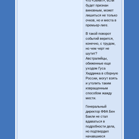
что «Зенит», если
будет признан
виновным, может
лишиться не только
очков, но и места в
премьер-лиге.
В такой поворот
событий верится,
конечно, с трудом,
но чем черт не
шутит?
Австралийцы,
обиженные еще
уходом Гуса
Хиддинка в сборную
России, могут взять
и утолить таким
извращенным
способом жажду
мести.
Генеральный
директор ФФА Бен
Бакли не стал
вдаваться в
подробности дела,
но подтвердил
начавшиеся