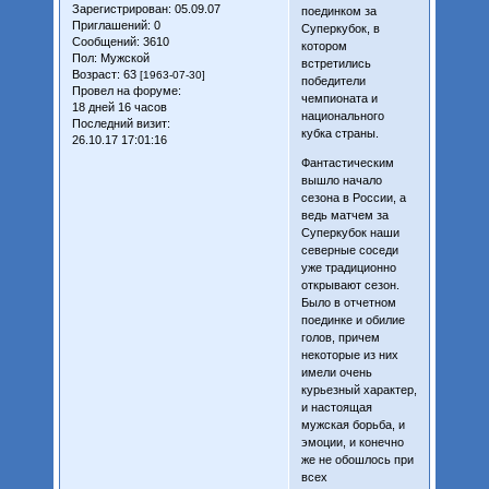
Зарегистрирован
: 05.09.07
поединком за
Приглашений:
0
Суперкубок, в
Сообщений:
3610
котором
Пол:
Мужской
встретились
Возраст:
63
[1963-07-30]
победители
Провел на форуме:
чемпионата и
18 дней 16 часов
национального
Последний визит:
кубка страны.
26.10.17 17:01:16
Фантастическим
вышло начало
сезона в России, а
ведь матчем за
Суперкубок наши
северные соседи
уже традиционно
открывают сезон.
Было в отчетном
поединке и обилие
голов, причем
некоторые из них
имели очень
курьезный характер,
и настоящая
мужская борьба, и
эмоции, и конечно
же не обошлось при
всех