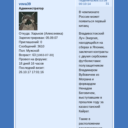
Поделиться
08.03.08
vova39
31
00:10:14
Администратор
В чемпионате
России может
появиться первый
китаец
Откуда:
Харьков (Алексеевка)
Владивостокский
Зарегистрирован
: 05.09.07
Луч-Энергия,
Приглашений:
0
находящийся на
Сообщений:
3610
сборах в Японии,
Пол:
Мужской
заключил контракты
Возраст:
63
[1963-07-30]
с двумя сербскими
Провел на форуме:
футболистами:
18 дней 16 часов
полузащитником
Последний визит:
Владимиром
26.10.17 17:01:16
Вуйовичем из
Мограна и
форвардом
Ненадом
Беговичем,
выступавшим в
прошлом году за
казахстанский
Кайрат.
Также в
расположении