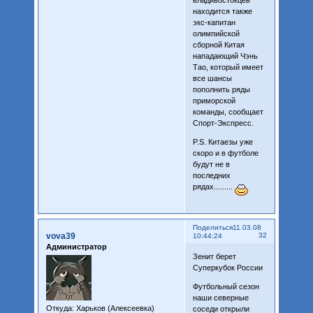
владивостокцев
находится также
экс-капитан
олимпийской
сборной Китая
нападающий Чэнь
Тао, который имеет
все шансы
пополнить ряды
приморской
команды, сообщает
Спорт-Экспресс.
P.S. Китаезы уже
скоро и в футболе
будут не в
последних
рядах.........
Поделиться
11.03.08
vova39
32
10:44:24
Администратор
Зенит берет
Суперкубок России
Футбольный сезон
наши северные
Откуда:
Харьков (Алексеевка)
соседи открыли