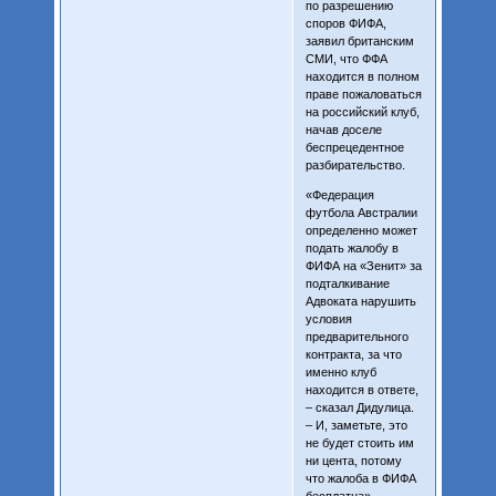
по разрешению
споров ФИФА,
заявил британским
СМИ, что ФФА
находится в полном
праве пожаловаться
на российский клуб,
начав доселе
беспрецедентное
разбирательство.
«Федерация
футбола Австралии
определенно может
подать жалобу в
ФИФА на «Зенит» за
подталкивание
Адвоката нарушить
условия
предварительного
контракта, за что
именно клуб
находится в ответе,
– сказал Дидулица.
– И, заметьте, это
не будет стоить им
ни цента, потому
что жалоба в ФИФА
бесплатна».