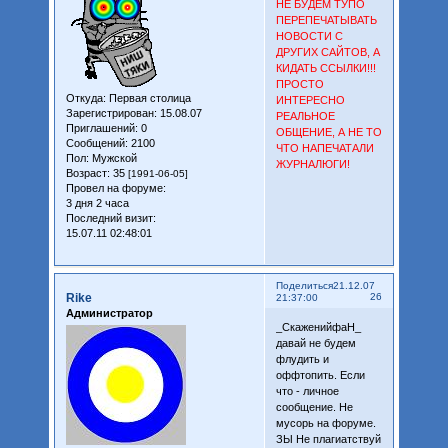
НЕ БУДЕМ ТУПО
ПЕРЕПЕЧАТЫВАТЬ
НОВОСТИ С
ДРУГИХ САЙТОВ, А
КИДАТЬ ССЫЛКИ!!!
ПРОСТО
Откуда:
Первая столица
ИНТЕРЕСНО
Зарегистрирован
: 15.08.07
РЕАЛЬНОЕ
Приглашений:
0
ОБЩЕНИЕ, А НЕ ТО
Сообщений:
2100
ЧТО НАПЕЧАТАЛИ
Пол:
Мужской
ЖУРНАЛЮГИ!
Возраст:
35
[1991-06-05]
Провел на форуме:
3 дня 2 часа
Последний визит:
15.07.11 02:48:01
Поделиться
21.12.07
Rike
26
21:37:00
Администратор
_СкаженийфаН_
давай не будем
флудить и
оффтопить. Если
что - личное
сообщение. Не
мусорь на форуме.
ЗЫ Не плагиатствуй