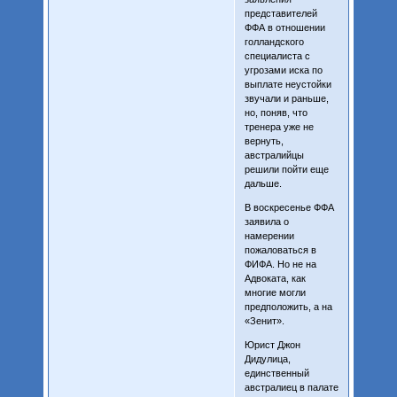
представителей
ФФА в отношении
голландского
специалиста с
угрозами иска по
выплате неустойки
звучали и раньше,
но, поняв, что
тренера уже не
вернуть,
австралийцы
решили пойти еще
дальше.
В воскресенье ФФА
заявила о
намерении
пожаловаться в
ФИФА. Но не на
Адвоката, как
многие могли
предположить, а на
«Зенит».
Юрист Джон
Дидулица,
единственный
австралиец в палате