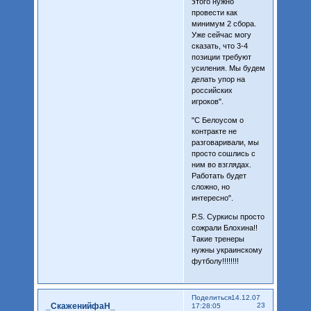
этого нужно
провести как
минимум 2 сбора.
Уже сейчас могу
сказать, что 3-4
позиции требуют
усиления. Мы будем
делать упор на
российских
игроков".
"С Белоусом о
контракте не
разговаривали, мы
просто сошлись с
ним во взглядах.
Работать будет
сложно, но
интересно".
P.S. Суркисы просто
сожрали Блохина!!
Такие тренеры
нужны украинскому
футболу!!!!!!!!
Поделиться
14.12.07
_СкаженийфаН_
23
17:28:05