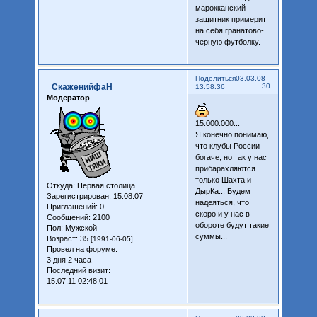
марокканский
защитник примерит
на себя гранатово-
черную футболку.
Поделиться
03.03.08
_СкаженийфаН_
30
13:58:36
Модератор
15.000.000...
Я конечно понимаю,
что клубы России
богаче, но так у нас
прибарахляются
только Шахта и
Откуда:
Первая столица
ДырКа... Будем
Зарегистрирован
: 15.08.07
надеяться, что
Приглашений:
0
скоро и у нас в
Сообщений:
2100
обороте будут такие
Пол:
Мужской
суммы...
Возраст:
35
[1991-06-05]
Провел на форуме:
3 дня 2 часа
Последний визит:
15.07.11 02:48:01