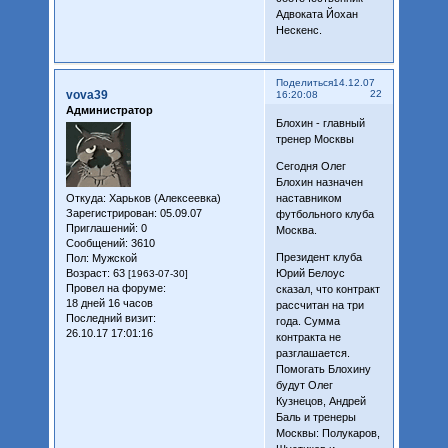
Адвоката Йохан
Нескенс.
Поделиться
14.12.07
vova39
22
16:20:08
Администратор
Блохин - главный
тренер Москвы
Сегодня Олег
Блохин назначен
Откуда:
Харьков (Алексеевка)
наставником
Зарегистрирован
: 05.09.07
футбольного клуба
Приглашений:
0
Москва.
Сообщений:
3610
Президент клуба
Пол:
Мужской
Возраст:
63
Юрий Белоус
[1963-07-30]
Провел на форуме:
сказал, что контракт
18 дней 16 часов
рассчитан на три
Последний визит:
года. Сумма
26.10.17 17:01:16
контракта не
разглашается.
Помогать Блохину
будут Олег
Кузнецов, Андрей
Баль и тренеры
Москвы: Полукаров,