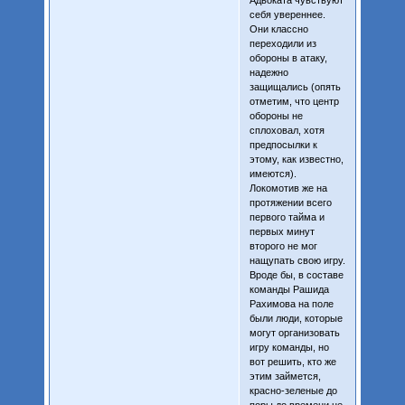
себя увереннее.
Они классно
переходили из
обороны в атаку,
надежно
защищались (опять
отметим, что центр
обороны не
сплоховал, хотя
предпосылки к
этому, как известно,
имеются).
Локомотив же на
протяжении всего
первого тайма и
первых минут
второго не мог
нащупать свою игру.
Вроде бы, в составе
команды Рашида
Рахимова на поле
были люди, которые
могут организовать
игру команды, но
вот решить, кто же
этим займется,
красно-зеленые до
поры до времени не