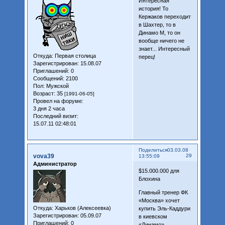
Интересная
история! То
Кержаков переходит
в Шахтер, то в
Динамо М, то он
вообще ничего не
знает... Интересный
Откуда:
Первая столица
перец!
Зарегистрирован
: 15.08.07
Приглашений:
0
Сообщений:
2100
Пол:
Мужской
Возраст:
35
[1991-06-05]
Провел на форуме:
3 дня 2 часа
Последний визит:
15.07.11 02:48:01
Поделиться
03.03.08
vova39
29
13:55:09
Администратор
$15.000.000 для
Блохина
Главный тренер ФК
«Москва» хочет
Откуда:
Харьков (Алексеевка)
купить Эль-Каддури
Зарегистрирован
: 05.09.07
в киевском
Приглашений:
0
«Динамо»