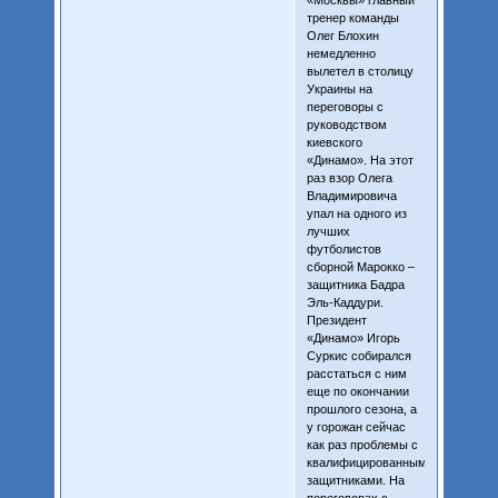
тренер команды
Олег Блохин
немедленно
вылетел в столицу
Украины на
переговоры с
руководством
киевского
«Динамо». На этот
раз взор Олега
Владимировича
упал на одного из
лучших
футболистов
сборной Марокко –
защитника Бадра
Эль-Каддури.
Президент
«Динамо» Игорь
Суркис собирался
расстаться с ним
еще по окончании
прошлого сезона, а
у горожан сейчас
как раз проблемы с
квалифицированными
защитниками. На
переговорах с