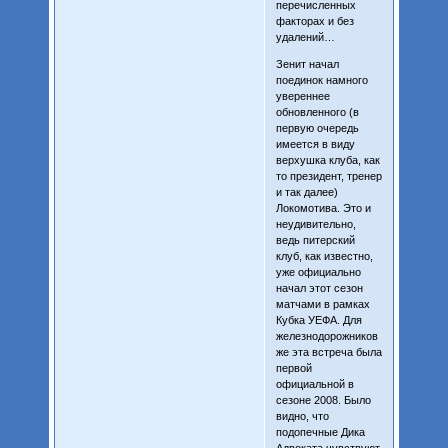
перечисленных
факторах и без
удалений…
Зенит начал
поединок намного
увереннее
обновленного (в
первую очередь
имеется в виду
верхушка клуба, как
то президент, тренер
и так далее)
Локомотива. Это и
неудивительно,
ведь питерский
клуб, как известно,
уже официально
начал этот сезон
матчами в рамках
Кубка УЕФА. Для
железнодорожников
же эта встреча была
первой
официальной в
сезоне 2008. Было
видно, что
подопечные Дика
Адвоката чувствуют