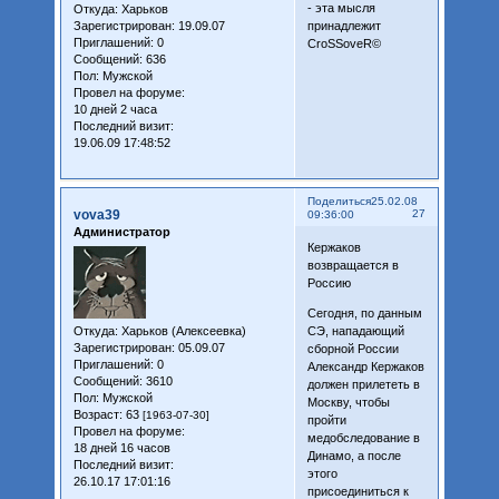
- эта мысля
Откуда:
Харьков
принадлежит
Зарегистрирован
: 19.09.07
Приглашений:
0
CroSSoveR©
Сообщений:
636
Пол:
Мужской
Провел на форуме:
10 дней 2 часа
Последний визит:
19.06.09 17:48:52
Поделиться
25.02.08
vova39
27
09:36:00
Администратор
Кержаков
возвращается в
Россию
Сегодня, по данным
Откуда:
Харьков (Алексеевка)
СЭ, нападающий
Зарегистрирован
: 05.09.07
сборной России
Приглашений:
0
Александр Кержаков
Сообщений:
3610
должен прилететь в
Пол:
Мужской
Москву, чтобы
Возраст:
63
[1963-07-30]
пройти
Провел на форуме:
медобследование в
18 дней 16 часов
Динамо, а после
Последний визит:
этого
26.10.17 17:01:16
присоединиться к