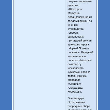
покупка защитника
донецкого
«Шахтера»
Мариуша
Левандовски, но из-
за завышенных, по
мнению
руководства
горожан,
финансовых
притязаний дончан,
трансфер игрока
сборной Польши
сорвался. Неудачей
закончилась и
попытка «Москвы»
выиграть у
московского
«Динамо» спор за
теперь уже экс-
форварда
«Севильи»
Александра
Кержакова.
Эль-Каддури
По окончании
очередного сбора
«Москвы» главный