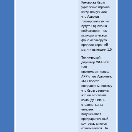
Каково же было
удивление игроков,
когда они узнали,
что Адвокат
тренировать их не
будет. Однако на
неблагоприятном
психологическом
фоне «соккеруз»
провели хороший
матч и выиграли 1:0.
Технический
директор ФФА Роб
Бан
прокомментировал
AFP отказ Адвоката:
«Мы просто
ошарашены, потому
что были уверены,
что он возглавит
команду. Очень
странно, когда
человек
подписывает
предварительный
контракт, а потом
отказывается. На