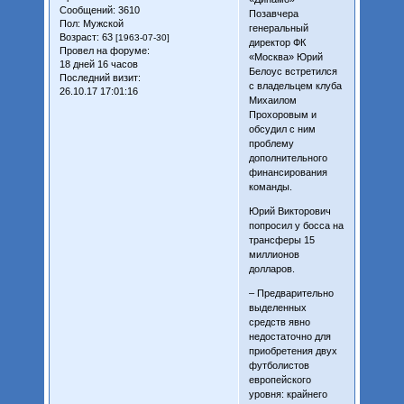
Сообщений:
3610
Позавчера
Пол:
Мужской
генеральный
Возраст:
63
[1963-07-30]
директор ФК
Провел на форуме:
«Москва» Юрий
18 дней 16 часов
Белоус встретился
Последний визит:
с владельцем клуба
26.10.17 17:01:16
Михаилом
Прохоровым и
обсудил с ним
проблему
дополнительного
финансирования
команды.
Юрий Викторович
попросил у босса на
трансферы 15
миллионов
долларов.
– Предварительно
выделенных
средств явно
недостаточно для
приобретения двух
футболистов
европейского
уровня: крайнего