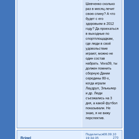
Шевченко сколько
раз в месяц лечит
свою спину? А что
будет с его
здоровьем в 2012
году? Да проехаться
в выходные по
спортплощадкам,
где люди в своё
удовольствие
играют, можно не
один состав
набрать. Vova39, ты
должен помнить
сборную Дании
середины 80-х,
когда играли
Лаудруп, Элькьяер
и др. Люди
съезжались на 3
дня, а какой футбол
показывали. Не
знаю, я не вижу
перспектив.
Поделиться
08.09.10
Brigel
270
19:34:35