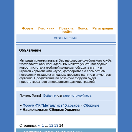
Форум
Участники
Правила
Поиск
Регистрация
Войти
Активные темы
Объявление
Мы рады приветствовать Вас на форуме футбольного клуба
"Металлист" Харьков! Здесь Вы можете узнать последние
новости из стана любимой команды, обсудить матчи и
игроков харьковского клуба, договориться о совместном
посещении стадиона и подискутировать на ту или иную тему
футбола. Предложения по развитию форума будут
приветствоваться и поощряться администрацией!
Привет, Гость!
Войдите
или
зарегистрируйтесь
.
»
Форум ФК "Металлист" Харьков
»
Сборные
»
Национальная Сборная Украины
Страница:
«
1
…
12
13
14