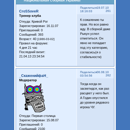
Национальная Сборная Украины
Поделиться
19.07.10
CroSSoveR
261
18:16:03
Тренер клуба
К сожалению ты
Откуда:
Кривой Рог
прав. Но все равно
Зарегистрирован
: 16.11.07
жду. В сборной даже
Приглашений:
0
Рыкун успел
Сообщений:
393
отметиться. Он
Возраст:
40
[1986-03-02]
явно не попадает
Провел на форуме:
4 дня 21 час
под эту категорию,
Последний визит:
согласись(я о
21.04.13 23:34:54
стабильности)
Поделиться
06.08.10
_СкаженийфаН_
262
03:54:56
Модератор
Тогда когда он
засветидся, как раз
расцвет у него был.
А Годин опустился
до уровня рядового
игрока ЧУ.
Откуда:
Первая столица
Зарегистрирован
: 15.08.07
Приглашений:
0
Сообщений:
2100