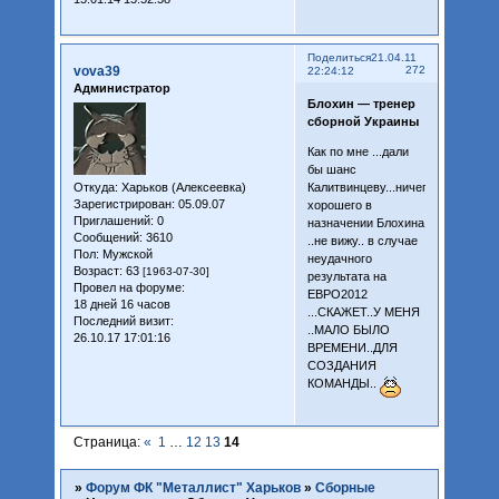
Поделиться
21.04.11
vova39
272
22:24:12
Администратор
Блохин — тренер
сборной Украины
Как по мне ...дали
бы шанс
Откуда:
Харьков (Алексеевка)
Калитвинцеву...ничего
Зарегистрирован
: 05.09.07
хорошего в
Приглашений:
0
назначении Блохина
Сообщений:
3610
..не вижу.. в случае
Пол:
Мужской
неудачного
Возраст:
63
[1963-07-30]
результата на
Провел на форуме:
ЕВРО2012
18 дней 16 часов
...СКАЖЕТ..У МЕНЯ
Последний визит:
..МАЛО БЫЛО
26.10.17 17:01:16
ВРЕМЕНИ..ДЛЯ
СОЗДАНИЯ
КОМАНДЫ..
Страница:
«
1
…
12
13
14
»
Форум ФК "Металлист" Харьков
»
Сборные