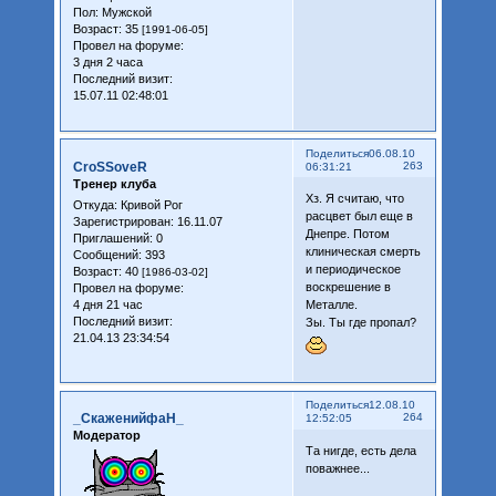
Пол:
Мужской
Возраст:
35
[1991-06-05]
Провел на форуме:
3 дня 2 часа
Последний визит:
15.07.11 02:48:01
Поделиться
06.08.10
CroSSoveR
263
06:31:21
Тренер клуба
Хз. Я считаю, что
Откуда:
Кривой Рог
расцвет был еще в
Зарегистрирован
: 16.11.07
Днепре. Потом
Приглашений:
0
клиническая смерть
Сообщений:
393
и периодическое
Возраст:
40
[1986-03-02]
воскрешение в
Провел на форуме:
4 дня 21 час
Металле.
Последний визит:
Зы. Ты где пропал?
21.04.13 23:34:54
Поделиться
12.08.10
_СкаженийфаН_
264
12:52:05
Модератор
Та нигде, есть дела
поважнее...