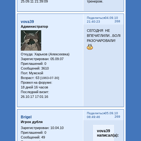
25.09.11 21:39:09
тренером.
Поделиться
04.09.10
vova39
268
21:40:23
Администратор
СЕГОДНЯ НЕ
ВПЕЧАТЛИЛИ...БОЛЬШЕ
РАЗОЧАРОВАЛИ!
Откуда:
Харьков (Алексеевка)
Зарегистрирован
: 05.09.07
Приглашений:
0
Сообщений:
3610
Пол:
Мужской
Возраст:
63
[1963-07-30]
Провел на форуме:
18 дней 16 часов
Последний визит:
26.10.17 17:01:16
Поделиться
05.09.10
Brigel
269
08:49:46
Игрок дубля
Зарегистрирован
: 10.04.10
vova39
Приглашений:
0
написал(а):
Сообщений:
49