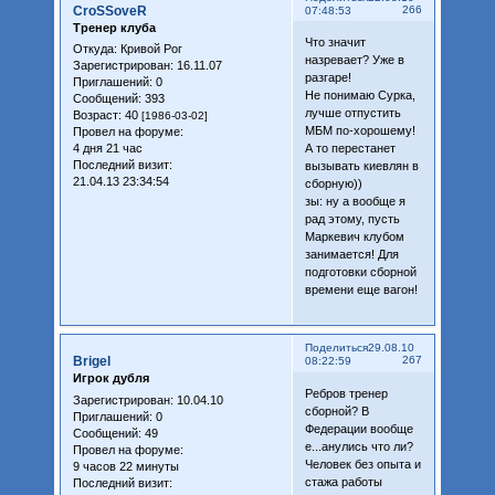
CroSSoveR
266
07:48:53
Тренер клуба
Что значит
Откуда:
Кривой Рог
назревает? Уже в
Зарегистрирован
: 16.11.07
разгаре!
Приглашений:
0
Не понимаю Сурка,
Сообщений:
393
лучше отпустить
Возраст:
40
[1986-03-02]
МБМ по-хорошему!
Провел на форуме:
4 дня 21 час
А то перестанет
Последний визит:
вызывать киевлян в
21.04.13 23:34:54
сборную))
зы: ну а вообще я
рад этому, пусть
Маркевич клубом
занимается! Для
подготовки сборной
времени еще вагон!
Поделиться
29.08.10
Brigel
267
08:22:59
Игрок дубля
Ребров тренер
Зарегистрирован
: 10.04.10
сборной? В
Приглашений:
0
Федерации вообще
Сообщений:
49
е...анулись что ли?
Провел на форуме:
Человек без опыта и
9 часов 22 минуты
стажа работы
Последний визит: