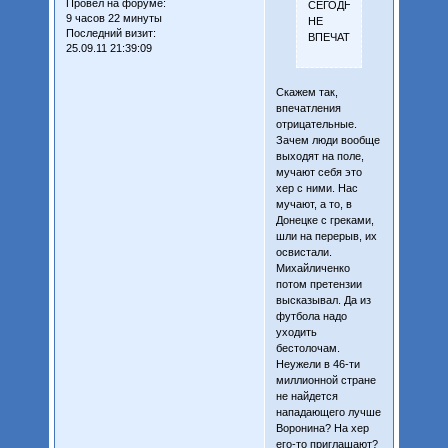
Провел на форуме:
СЕГОДНЯ
9 часов 22 минуты
НЕ
Последний визит:
ВПЕЧАТЛИЛИ...
25.09.11 21:39:09
Скажем так,
впечатления
отрицательные.
Зачем люди вообще
выходят на поле,
мучают себя это
хер с ними. Нас
мучают, а то, в
Донецке с греками,
шли на перерыв, их
освистали.
Михайличенко
потом претензии
высказывал. Да из
футбола надо
уходить
бестолочам.
Неужели в 46-ти
миллионной стране
не найдется
нападающего лучше
Воронина? На хер
его-то приглашают?