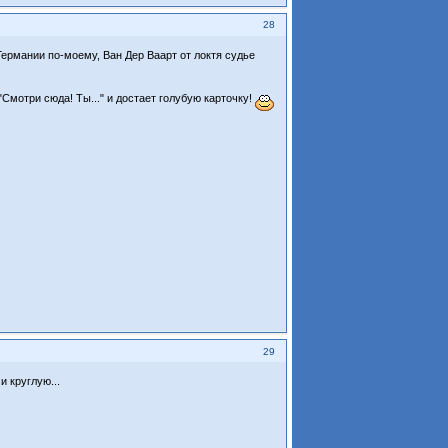
28
 Германии по-моему, Ван Дер Ваарт от локтя судье
"Смотри сюда! Ты..." и достает голубую карточку!
29
и круглую...