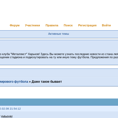
Форум
Участники
Правила
Поиск
Регистрация
Войти
Активные темы
 клуба "Металлист" Харьков! Здесь Вы можете узнать последние новости из стана лю
ещении стадиона и подискутировать на ту или иную тему футбола. Предложения по ра
мирового футбола
»
Даже такое бывает
0.02.08 21:54:12
 Valladolid