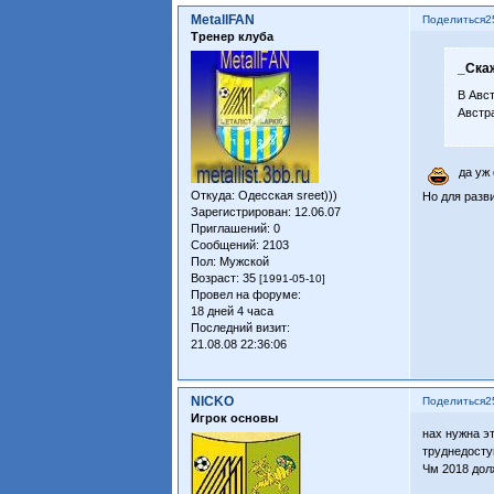
MetallFAN
Поделиться
2
Тренер клуба
_Ска
В Авс
Австр
да уж 
Откуда:
Одесская sreet)))
Но для разв
Зарегистрирован
: 12.06.07
Приглашений:
0
Сообщений:
2103
Пол:
Мужской
Возраст:
35
[1991-05-10]
Провел на форуме:
18 дней 4 часа
Последний визит:
21.08.08 22:36:06
NICKO
Поделиться
2
Игрок основы
нах нужна э
труднедоступ
Чм 2018 дол