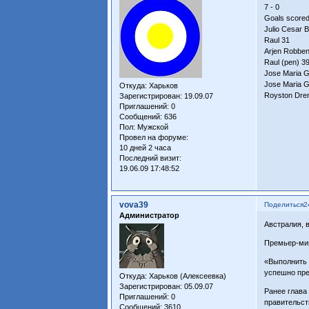
7 - 0
Goals score
Julio Cesar B
Raul 31
Arjen Robbe
Raul (pen) 3
Jose Maria G
Jose Maria G
Откуда:
Харьков
Royston Dre
Зарегистрирован
: 19.09.07
Приглашений:
0
Сообщений:
636
Пол:
Мужской
Провел на форуме:
10 дней 2 часа
Последний визит:
19.06.09 17:48:52
vova39
Поделиться
2
Администратор
Австралия, 
Премьер-мин
«Выполнить 
успешно пре
Откуда:
Харьков (Алексеевка)
Зарегистрирован
: 05.09.07
Ранее глава
Приглашений:
0
правительст
Сообщений:
3610