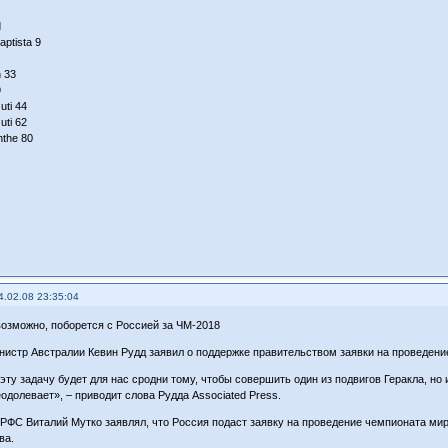
d
aptista 9
n 33
9
uti 44
uti 62
nthe 80
4.02.08 23:35:04
возможно, поборется с Россией за ЧМ-2018
истр Австралии Кевин Рудд заявил о поддержке правительством заявки на проведение
эту задачу будет для нас сродни тому, чтобы совершить один из подвигов Геракла, н
одолевает», – приводит слова Рудда Associated Press.
 РФС Виталий Мутко заявлял, что Россия подаст заявку на проведение чемпионата мир
ва.