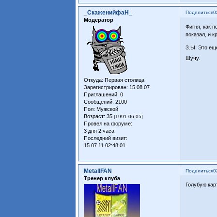
_СкаженийфаН_
Поделиться
0
Модератор
Фигня, как п
показал, и 
З.Ы. Это еще
Шучу.
Откуда:
Первая столица
Зарегистрирован
: 15.08.07
Приглашений:
0
Сообщений:
2100
Пол:
Мужской
Возраст:
35
[1991-06-05]
Провел на форуме:
3 дня 2 часа
Последний визит:
15.07.11 02:48:01
MetallFAN
Поделиться
0
Тренер клуба
Голубую кар