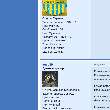
Откуда:
Харьков
Зарегистрирован
: 03.09.07
Приглашений:
0
Сообщений:
186
Пол:
Мужской
Возраст:
39
[1987-02-24]
Провел на форуме:
2 дня 15 часов
Последний визит:
11.08.08 10:46:33
vova39
Поделиться
2
Администратор
Испанская л
Исследовани
оказались д
Самая богат
Откуда:
Харьков (Алексеевка)
пиренейского
Зарегистрирован
: 05.09.07
При этом у 
Приглашений:
0
больше за п
Сообщений:
3610
Пол:
Мужской
Самыми попу
Возраст:
63
[1963-07-30]