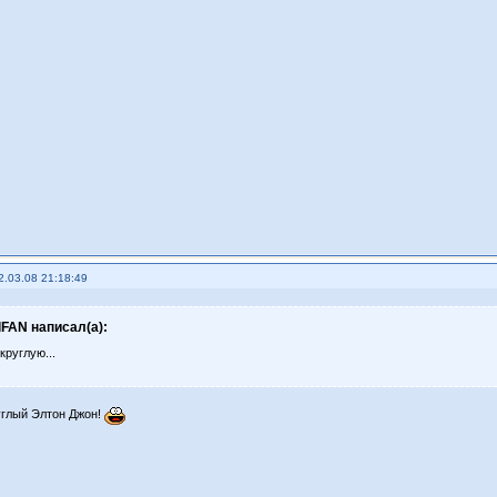
2.03.08 21:18:49
lFAN написал(а):
круглую...
углый Элтон Джон!