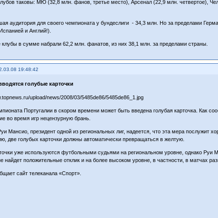
лубов таковы: МЮ (32,8 млн. фанов, третье место), Арсенал (22,9 млн. четвертое), Чел
ая аудитория для своего чемпионата у бундеслиги - 34,3 млн. Но за пределами Герма
Испанией и Англий!).
 клубы в сумме набрали 62,2 млн. фанатов, из них 38,1 млн. за пределами страны.
2.03.08 19:48:42
вводятся голубые карточки
мпионата Португалии в скором времени может быть введена голубая карточка. Как со
е во время игр нецензурную брань.
Руи Мансио, президент одной из региональных лиг, надеется, что эта мера послужит 
ию, две голубых карточки должны автоматически превращаться в желтую.
точки уже используются футбольными судьями на региональном уровне, однако Руи М
е найдет положительные отклик и на более высоком уровне, в частности, в матчах ра
бщает сайт телеканала «Спорт».