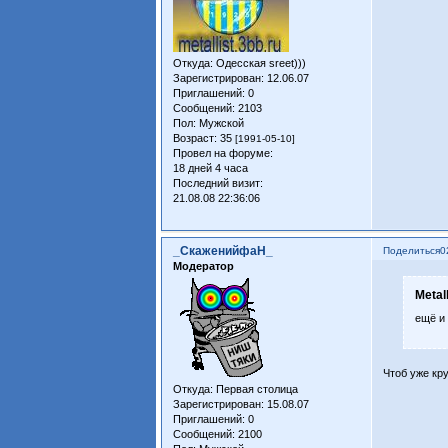
Откуда:
Одесская sreet)))
Зарегистрирован
: 12.06.07
Приглашений:
0
Сообщений:
2103
Пол:
Мужской
Возраст:
35
[1991-05-10]
Провел на форуме:
18 дней 4 часа
Последний визит:
21.08.08 22:36:06
_СкаженийфаН_
Поделиться
0
Модератор
Metal
ещё и 
Чтоб уже кр
Откуда:
Первая столица
Зарегистрирован
: 15.08.07
Приглашений:
0
Сообщений:
2100