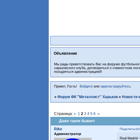
Объявление
Мы рады приветствовать Вас на форуме футбольного
харьковского клуба, договориться о совместном пос
поощряться администрацией!
Привет, Гость!
Войдите
или
зарегистрируйтесь
.
»
Форум ФК "Металлист" Харьков
»
Новости 
Страница:
«
1
2
3
4
5
6
»
Даже такое бывает
Rike
Поделиться
1
Администратор
Real Madrid -