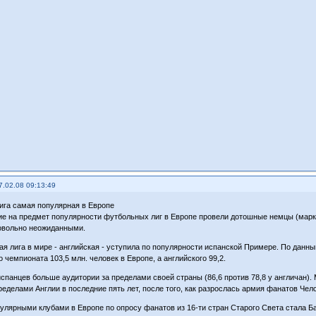
7.02.08 09:13:49
ига самая популярная в Европе
е на предмет популярности футбольных лиг в Европе провели дотошные немцы (маркет
овольно неожиданными.
ая лига в мире - английская - уступила по популярности испанской Примере. По данн
 чемпионата 103,5 млн. человек в Европе, а английского 99,2.
испанцев больше аудитории за пределами своей страны (86,6 против 78,8 у англичан).
ределами Англии в последние пять лет, после того, как разрослась армия фанатов Чел
лярными клубами в Европе по опросу фанатов из 16-ти стран Старого Света стала Ба