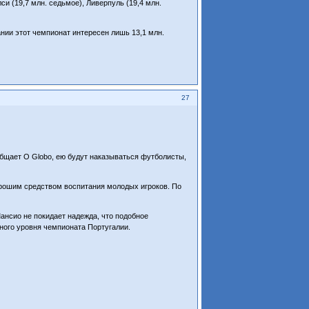
си (19,7 млн. седьмое), Ливерпуль (19,4 млн.
нии этот чемпионат интересен лишь 13,1 млн.
27
общает O Globo, ею будут наказываться футболисты,
хорошим средством воспитания молодых игроков. По
ансио не покидает надежда, что подобное
зного уровня чемпионата Португалии.