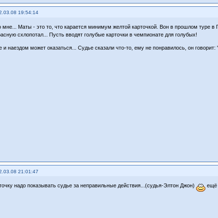
2.03.08 19:54:14
о мне... Маты - это то, что карается минимум желтой карточкой. Вон в прошлом туре в
красную схлопотал... Пусть вводят голубые карточки в чемпионате для голубых!
 и наездом может оказаться... Судье сказали что-то, ему не понравилось, он говорит: 
2.03.08 21:01:47
точку надо показывать судье за неправильные действия...(судья-Элтон Джон)
ещё 