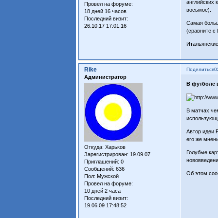
английских к
Провел на форуме:
восьмое).
18 дней 16 часов
Последний визит:
Самая больш
26.10.17 17:01:16
(сравните с 
Итальянские
Rike
Поделиться
0
Администратор
В футболе 
В матчах че
использующи
Автор идеи 
его же мнен
Откуда:
Харьков
Голубые кар
Зарегистрирован
: 19.09.07
нововведени
Приглашений:
0
Сообщений:
636
Об этом соо
Пол:
Мужской
Провел на форуме:
10 дней 2 часа
Последний визит:
19.06.09 17:48:52