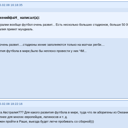
5.02.08 16:18:35
женийфаН_ написал(а):
тралии вообще футбол очень развит... Есть несколько больших стадионов, больше 50 0
алия примет мундиаль.
очень развит.....стадионы ихние заполняются только на матчах регби....
ития футбола в мире,было бы неплохо провести у них ЧМ...
5.02.08 18:22:16
та Австралия??? Для какого развития футбола в мире, туда что ли аборигены из Океан
нее для многих европейцов, латиносов и т. д.
жен пройти в Раше, выезда будет легче пробивать со сборной)))