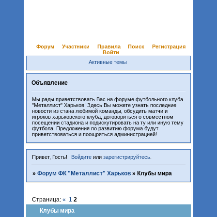
Форум
Участники
Правила
Поиск
Регистрация
Войти
Активные темы
Объявление
Мы рады приветствовать Вас на форуме футбольного клуба
"Металлист" Харьков! Здесь Вы можете узнать последние
новости из стана любимой команды, обсудить матчи и
игроков харьковского клуба, договориться о совместном
посещении стадиона и подискутировать на ту или иную тему
футбола. Предложения по развитию форума будут
приветствоваться и поощряться администрацией!
Привет, Гость!
Войдите
или
зарегистрируйтесь
.
»
Форум ФК "Металлист" Харьков
»
Клубы мира
Страница:
«
1
2
Клубы мира