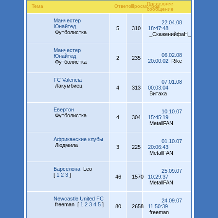
Последнее
Тема
Ответов
Просмотров
сообщение
Манчестер
22.04.08
Юнайтед
5
310
18:47:48
Футболистка
_СкаженийфаН_
Манчестер
06.02.08
Юнайтед
2
235
20:00:02
Rike
Футболистка
FC Valencia
07.01.08
Лакумбиец
4
313
00:03:04
Витаха
Евертон
10.10.07
Футболистка
4
304
15:45:19
MetallFAN
Африканские клубы
01.10.07
Людмила
3
225
20:06:43
MetallFAN
Барселона
Leo
25.09.07
[
1
2
3
]
46
1570
10:29:37
MetallFAN
Newcastle United FC
24.09.07
freeman
[
1
2
3
4
5
]
80
2658
11:50:39
freeman