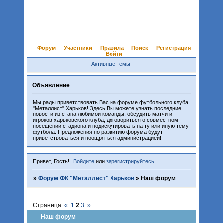
Форум
Участники
Правила
Поиск
Регистрация
Войти
Активные темы
Объявление
Мы рады приветствовать Вас на форуме футбольного клуба
"Металлист" Харьков! Здесь Вы можете узнать последние
новости из стана любимой команды, обсудить матчи и
игроков харьковского клуба, договориться о совместном
посещении стадиона и подискутировать на ту или иную тему
футбола. Предложения по развитию форума будут
приветствоваться и поощряться администрацией!
Привет, Гость!
Войдите
или
зарегистрируйтесь
.
»
Форум ФК "Металлист" Харьков
»
Наш форум
Страница:
«
1
2
3
»
Наш форум