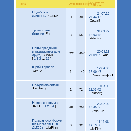
Последнее
Тема
Ответов
Просмотров
сообщение
Подобрать
24.07.23
лампочки
Саша5
0
30
21:44:43
Саша5
Трекинговые
31.03.22
ботинки
Енот
3
55
18:03:18
Valentino
Наши праздники
(поздравляем друг
28.03.22
224
4520
друга).
Лёлик
21:09:59
Alik
[
1
2
3
…
12
]
Юрий Тарасов
12.04.09
хенто
1
142
13:00:47
_СкаженийфаН_
Предлагаю обмен...
19.03.09
Lemberg
2
72
11:31:42
Lemberg
Новости форума
26.02.09
KiriLL
[
1
2
3
4
]
68
2516
16:45:06
ExoticFun
Поздравляю! Форум
11.11.08
ФК Металлист - в
0
92
14:19:38
ДМОЗе!
UkrFirm
UkrFirm